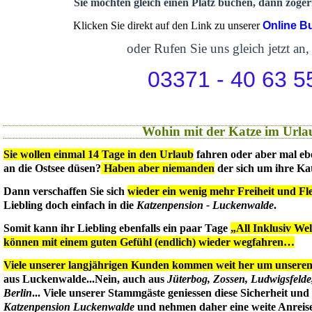
Sie möchten gleich einen Platz buchen, dann zögern
Klicken Sie direkt auf den Link zu unserer
Online B
oder Rufen Sie uns gleich jetzt an,
03371 - 40 63 5
Wohin mit der Katze im Urla
Sie wollen einmal 14 Tage in den Urlaub
fahren oder aber mal eb
an die Ostsee düsen?
Haben aber niemanden
der sich um ihre Ka
Dann verschaffen Sie sich
wieder ein wenig mehr Freiheit und Flex
Liebling doch einfach in die
Katzenpension - Luckenwalde
.
Somit kann ihr Liebling ebenfalls ein paar Tage
„All Inklusiv We
können mit einem guten Gefühl (endlich) wieder wegfahren…
Viele unserer langjährigen Kunden kommen weit her um unseren 
aus Luckenwalde...Nein, auch aus
Jüterbog, Zossen, Ludwigsfeld
Berlin
... Viele unserer Stammgäste geniessen diese Sicherheit un
Katzenpension Luckenwalde
und nehmen daher eine weite Anreise 