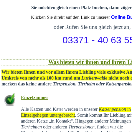
Sie möchten gleich einen Platz buchen, dann zögern
Klicken Sie direkt auf den Link zu unserer
Online B
oder Rufen Sie uns gleich jetzt an,
03371 - 40 63 5
Was bieten wir ihnen und ihrem Li
Wir bieten Ihnen und vor allem Ihrem Liebling viele exklusive A
Umkreis von mehr als 100 km rund um
Luckenwalde
nicht noch e
merken das keine andere
Tierpension, Tierheim oder Katzenpensi
Einzelzimmer
Alle Katzen und Kater werden in unserer
Katzenpension
in
Einzelgehegen untergebracht
. Somit kommt Ihr Liebling mit
anderen Katze „in Kontakt“. Hingegen anderer Meinungen 
Tierheimen
oder anderen
Tierpensionen
, finden wir die