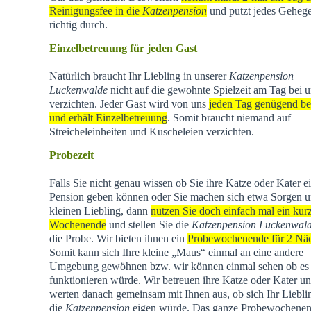
Reinigungsfee in die
Katzenpension
und putzt jedes Geheg
richtig durch.
Einzelbetreuung für jeden Gast
Natürlich braucht Ihr Liebling in unserer
Katzenpension
Luckenwalde
nicht auf die gewohnte Spielzeit am Tag bei u
verzichten. Jeder Gast wird von uns
jeden Tag genügend be
und erhält Einzelbetreuung
. Somit braucht niemand auf
Streicheleinheiten und Kuscheleien verzichten.
Probezeit
Falls Sie nicht genau wissen ob Sie ihre Katze oder Kater e
Pension geben können oder Sie machen sich etwa Sorgen u
kleinen Liebling, dann
nutzen Sie doch einfach mal ein kur
Wochenende
und stellen Sie die
Katzenpension Luckenwal
die Probe. Wir bieten ihnen ein
Probewochenende für 2 Nä
Somit kann sich Ihre kleine „Maus“ einmal an eine andere
Umgebung gewöhnen bzw. wir können einmal sehen ob es
funktionieren würde. Wir betreuen ihre Katze oder Kater u
werten danach gemeinsam mit Ihnen aus, ob sich Ihr Liebli
die
Katzenpension
eigen würde. Das ganze Probewochene