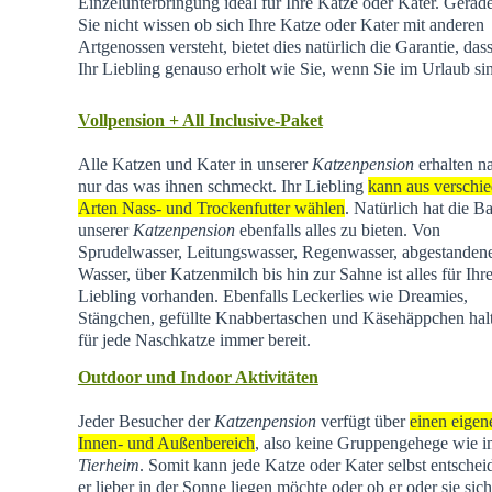
Einzelunterbringung ideal für Ihre Katze oder Kater. Gera
Sie nicht wissen ob sich Ihre Katze oder Kater mit anderen
Artgenossen versteht, bietet dies natürlich die Garantie, dass
Ihr Liebling genauso erholt wie Sie, wenn Sie im Urlaub si
Vollpension + All Inclusive-Paket
Alle Katzen und Kater in unserer
Katzenpension
erhalten na
nur das was ihnen schmeckt. Ihr Liebling
kann aus verschi
Arten Nass- und Trockenfutter wählen
. Natürlich hat die Ba
unserer
Katzenpension
ebenfalls alles zu bieten. Von
Sprudelwasser, Leitungswasser, Regenwasser, abgestande
Wasser, über Katzenmilch bis hin zur Sahne ist alles für Ihr
Liebling vorhanden. Ebenfalls Leckerlies wie Dreamies,
Stängchen, gefüllte Knabbertaschen und Käsehäppchen hal
für jede Naschkatze immer bereit.
Outdoor und Indoor Aktivitäten
Jeder Besucher der
Katzenpension
verfügt über
einen eigen
Innen- und Außenbereich
, also keine Gruppengehege wie 
Tierheim
.
Somit kann jede Katze oder Kater selbst entschei
er lieber in der Sonne liegen möchte oder ob er oder sie sich