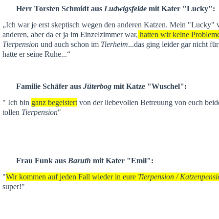
Herr Torsten Schmidt aus
Ludwigsfelde
mit Kater "Lucky":
„Ich war je
erst skeptisch
wegen den anderen Katzen. Mein "Lucky" ver
anderen,
aber da er ja im Einzelzimmer war,
hatten wir keine Problem
Tierpension
und auch schon im
Tierheim
...das ging leider gar nicht f
hatte er seine Ruhe...“
Familie Schäfer aus
Jüterbog
mit Katze "Wuschel":
" Ich bin
ganz begeistert
von der liebevollen Betreuung von euch beid
tollen
Tierpension
"
Frau Funk aus
Baruth
mit Kater "Emil":
"
Wir kommen auf jeden Fall wieder in eure
Tierpension / Katzenpensi
super!"