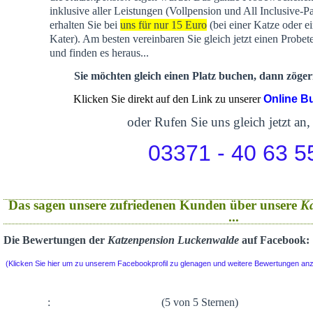
inklusive aller Leistungen (Vollpension und All Inclusive-P
erhalten Sie bei
uns für nur 15 Euro
(bei einer Katze oder e
Kater). Am besten vereinbaren Sie gleich jetzt einen Probet
und finden es heraus...
Sie möchten gleich einen Platz buchen, dann zögern
Klicken Sie direkt auf den Link zu unserer
Online B
oder Rufen Sie uns gleich jetzt an,
03371 - 40 63 5
Das sagen unsere zufriedenen Kunden über unsere
K
...
Die Bewertungen der
Katzenpension Luckenwalde
auf Facebook:
(Klicken Sie hier um zu unserem Facebookprofil zu glenagen und weitere Bewertungen an
:
(5 von 5 Sternen)