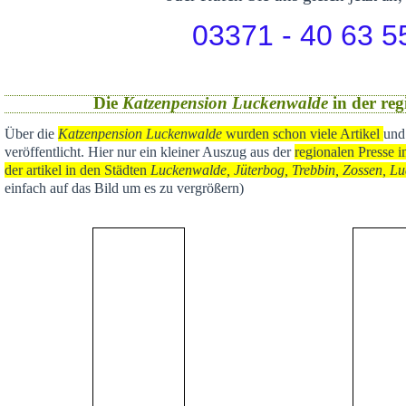
03371 - 40 63 5
Die
Katzenpension Luckenwalde
in der reg
Über die
Katzenpension Luckenwalde
wurden schon viele Artikel
und
veröffentlicht
. Hier nur ein kleiner Auszug aus der
regional
en Presse i
der artikel in den Städten
Luckenwalde, Jüterbog, Trebbin, Zossen, Lu
einfach auf das Bild um es zu vergrößern)