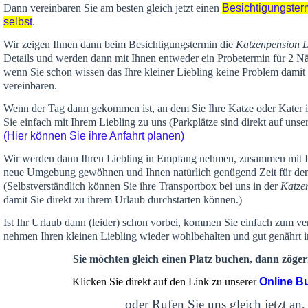
Dann vereinbaren Sie am besten gleich jetzt einen
Besichtigungster
selbst
.
Wir zeigen Ihnen dann beim Besichtigungstermin die
Katzenpension 
Details und werden dann mit Ihnen entweder ein Probetermin für 2 Nä
wenn Sie schon wissen das Ihre kleiner Liebling keine Problem damit 
vereinbaren.
Wenn der Tag dann gekommen ist, an dem Sie Ihre Katze oder Kater
Sie einfach mit Ihrem Liebling zu uns (Parkplätze sind direkt auf un
(Hier können Sie ihre Anfahrt planen)
Wir werden dann Ihren Liebling in Empfang nehmen, zusammen mit Ih
neue Umgebung gewöhnen und Ihnen
natürlich genügend Zeit
für de
(Selbstverständlich können Sie ihre Transportbox bei uns in der
Katze
damit Sie direkt zu ihrem Urlaub durchstarten können.)
Ist Ihr Urlaub dann (leider) schon vorbei, kommen Sie einfach zum v
nehmen Ihren kleinen Liebling wieder wohlbehalten und gut genährt 
Sie möchten gleich einen Platz buchen, dann zögern
Klicken Sie direkt auf den Link zu unserer
Online B
oder Rufen Sie uns gleich jetzt an,