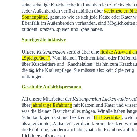
seine schattige Kuschelecke im Innenbereich zurückziehen
Jeder Außenbereich verfügt natürlich über
geeignete erhöht
Sonnenplätze
, genauso wie es sich jede Katze oder Kater w
Ebenfalls im Außenbereich vorhanden, sind Möglichkeiten
buddeln, kratzen, spielen und Spaß haben.
Sportgeräte inklusive
Unsere
Katzenpension
verfügt über eine
riesige Auswahl an
„Spielgeräten“
. Vom kleinen Tischtennisball oder Pfeifenrei
über Kuscheltiere und „Rascheltüten“ bis hin zum Kratzba
die tägliche Krallenpflege. Sie müssen also kein Spielzeug
mitbringen.
Geschulte Aufsichtspersonen
All unsere Mitarbeiter der
Katzenpension Luckenwalde
verf
über
jahrelange Erfahrung
mit Katzen und Kater und wisse
was die kleinen Besucher alles mögen. Wir alle haben lange
Schulbank gedrückt und besitzen ein
IHK Zertifikat
, welch
als anerkannte „Aufseher“ zertifiziert. Somit besitzen wir ni
die Erfahrung, sondern auch die staatliche Erlaubnis auf ihr
Lieblinge aufzupassen.