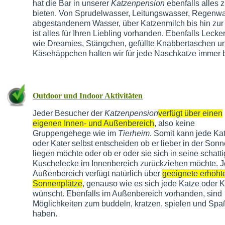
hat die Bar in unserer
Katzenpension
ebenfalls alles 
bieten. Von Sprudelwasser, Leitungswasser, Regenwa
abgestandenem Wasser, über Katzenmilch bis hin zu
ist alles für Ihren Liebling vorhanden. Ebenfalls Lecker
wie Dreamies, Stängchen, gefüllte Knabbertaschen u
Käsehäppchen halten wir für jede Naschkatze immer b
Outdoor und Indoor Aktivitäten
Jeder Besucher der
Katzenpension
verfügt über einen
eigenen Innen- und Außenbereich
, also keine
Gruppengehege wie im
Tierheim
. Somit kann jede Ka
oder Kater selbst entscheiden ob er lieber in der Sonn
liegen möchte oder ob er oder sie sich in seine schatt
Kuschelecke im Innenbereich zurückziehen möchte. J
Außenbereich verfügt natürlich über
geeignete erhöht
Sonnenplätze
, genauso wie es sich jede Katze oder K
wünscht. Ebenfalls im Außenbereich vorhanden, sind
Möglichkeiten zum buddeln, kratzen, spielen und Spa
haben.