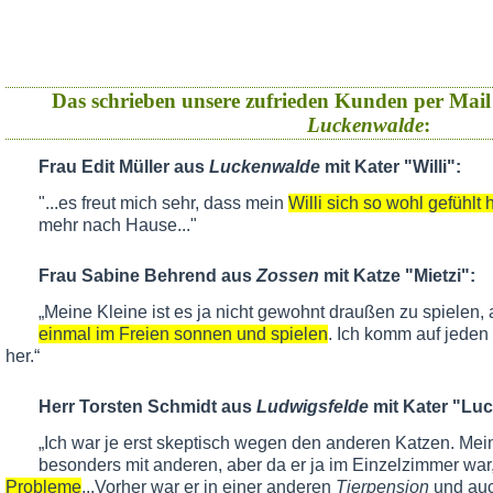
Das schrieben unsere zufrieden Kunden per Mail
Luckenwalde
:
Frau Edit Müller aus
Luckenwalde
mit Kater "Willi":
"...es freut mich sehr, dass mein
Willi sich so wohl gefühlt 
mehr nach Hause..."
Frau Sabine Behrend aus
Zossen
mit Katze "Mietzi":
„Meine Kleine ist es ja nicht gewohnt draußen zu spielen, 
einmal im Freien sonnen und spielen
. Ich komm auf jeden
her.“
Herr Torsten Schmidt aus
Ludwigsfelde
mit Kater "Luc
„Ich war je erst skeptisch wegen den anderen Katzen. Mein 
besonders mit anderen, aber da er ja im Einzelzimmer war
Probleme
...Vorher war er in einer anderen
Tierpension
und au