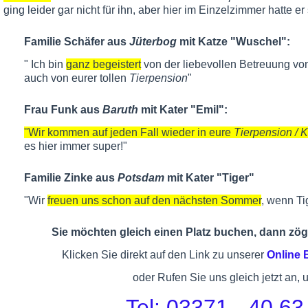
ging leider gar nicht für ihn, aber hier im Einzelzimmer hatte er
Familie Schäfer aus
Jüterbog
mit Katze "Wuschel":
" Ich bin
ganz begeistert
von der liebevollen Betreuung von
auch von eurer tollen
Tierpension
"
Frau Funk aus
Baruth
mit Kater "Emil":
"Wir kommen auf jeden Fall wieder in eure
Tierpension / 
es hier immer super!"
Familie Zinke aus
Potsdam
mit Kater "Tiger"
"Wir
freuen uns schon auf den nächsten Sommer
, wenn Ti
Sie möchten gleich einen Platz buchen, dann zöge
Klicken Sie direkt auf den Link zu unserer
Online
oder Rufen Sie uns gleich jetzt an, 
Tel: 03371 - 40 63