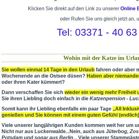
Klicken Sie direkt auf den Link zu unserer
Online
oder Rufen Sie uns gleich jetzt an, 
Tel: 03371 - 40 63
Wohin mit der Katze im Urla
Sie wollen einmal 14 Tage in den Urlaub
fahren oder aber m
Wochenende an die Ostsee düsen?
Haben aber niemande
oder ihren Kater kümmert?
Dann verschaffen Sie sich
wieder ein wenig mehr Freiheit u
Sie ihren Liebling doch einfach in die
Katzenpension - Lu
Somit kann ihr Liebling ebenfalls ein paar Tage
„All Inklus
genießen und Sie können mit einem guten Gefühl (endlic
Viele unserer langjährigen Kunden kommen weit her um u
Nicht nur aus Luckenwalde...Nein, auch aus
Jüterbog, Zos
Potsdam und sogar aus Berlin
... Viele unserer Stammgäst