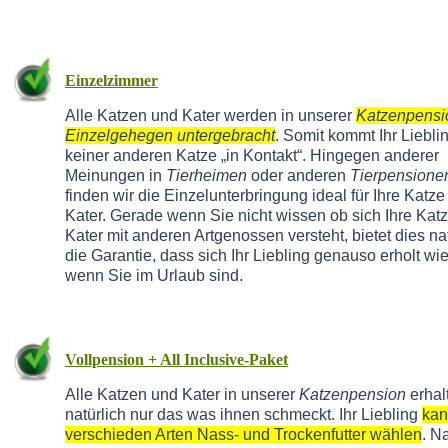
Einzelzimmer
Alle Katzen und Kater werden in unserer
Katzenpensi
Einzelgehegen untergebracht
. Somit kommt Ihr Liebli
keiner anderen Katze „in Kontakt“. Hingegen anderer
Meinungen in
Tierheimen
oder anderen
Tierpensione
finden wir die Einzelunterbringung ideal für Ihre Katze
Kater. Gerade wenn Sie nicht wissen ob sich Ihre Kat
Kater mit anderen Artgenossen versteht, bietet dies na
die Garantie, dass sich Ihr Liebling genauso erholt wie
wenn Sie im Urlaub sind.
Vollpension + All Inclusive-Paket
Alle Katzen und Kater in unserer
Katzenpension
erhal
natürlich nur das was ihnen schmeckt. Ihr Liebling
kan
verschieden Arten Nass- und Trockenfutter wählen
. N