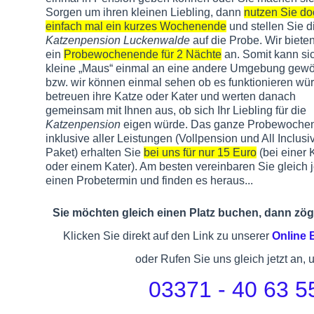
Sorgen um ihren kleinen Liebling, dann
nutzen Sie do
einfach mal ein kurzes Wochenende
und stellen Sie d
Katzenpension Luckenwalde
auf die Probe. Wir biete
ein
Probewochenende für 2 Nächte
an. Somit kann sic
kleine „Maus“ einmal an eine andere Umgebung gew
bzw. wir können einmal sehen ob es funktionieren wür
betreuen ihre Katze oder Kater und werten danach
gemeinsam mit Ihnen aus, ob sich Ihr Liebling für die
Katzenpension
eigen würde. Das ganze Probewoche
inklusive aller Leistungen (Vollpension und All Inclusi
Paket) erhalten Sie
bei uns für nur 15 Euro
(bei einer 
oder einem Kater). Am besten vereinbaren Sie gleich j
einen Probetermin und finden es heraus...
Sie möchten gleich einen Platz buchen, dann zöge
Klicken Sie direkt auf den Link zu unserer
Online
oder Rufen Sie uns gleich jetzt an, 
03371 - 40 63 5