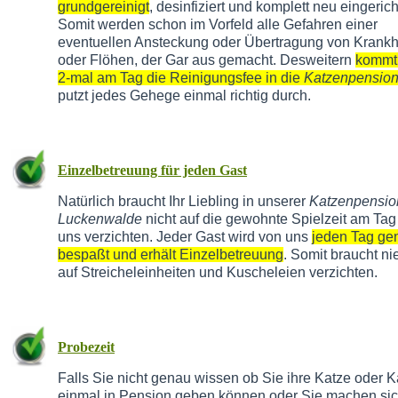
grundgereinigt
, desinfiziert und komplett neu eingerich
Somit werden schon im Vorfeld alle Gefahren einer
eventuellen Ansteckung oder Übertragung von Krankh
oder Flöhen, der Gar aus gemacht. Desweitern
kommt
2-mal am Tag die Reinigungsfee in die
Katzenpensio
putzt jedes Gehege einmal richtig durch.
Einzelbetreuung für jeden Gast
Natürlich braucht Ihr Liebling in unserer
Katzenpensio
Luckenwalde
nicht auf die gewohnte Spielzeit am Tag
uns verzichten. Jeder Gast wird von uns
jeden Tag g
bespaßt und erhält Einzelbetreuung
. Somit braucht n
auf Streicheleinheiten und Kuscheleien verzichten.
Probezeit
Falls Sie nicht genau wissen ob Sie ihre Katze oder K
einmal in Pension geben können oder Sie machen si