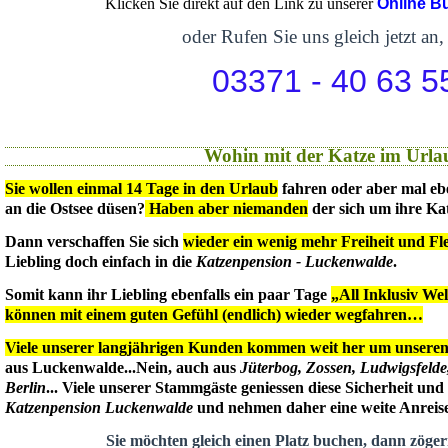
Klicken Sie direkt auf den Link zu unserer
Online B
oder Rufen Sie uns gleich jetzt an,
03371 - 40 63 5
Wohin mit der Katze im Urla
Sie wollen einmal 14 Tage in den Urlaub
fahren oder aber mal eb
an die Ostsee düsen?
Haben aber niemanden
der sich um ihre Ka
Dann verschaffen Sie sich
wieder ein wenig mehr Freiheit und Flex
Liebling doch einfach in die
Katzenpension - Luckenwalde
.
Somit kann ihr Liebling ebenfalls ein paar Tage
„All Inklusiv We
können mit einem guten Gefühl (endlich) wieder wegfahren…
Viele unserer langjährigen Kunden kommen weit her um unseren 
aus Luckenwalde...Nein, auch aus
Jüterbog, Zossen, Ludwigsfeld
Berlin
... Viele unserer Stammgäste geniessen diese Sicherheit un
Katzenpension Luckenwalde
und nehmen daher eine weite Anreise 
Sie möchten gleich einen Platz buchen, dann zögern