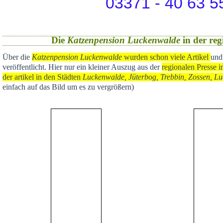
03371 - 40 63 5
Die
Katzenpension Luckenwalde
in der reg
Über die
Katzenpension Luckenwalde
wurden schon viele Artikel
und
veröffentlicht
. Hier nur ein kleiner Auszug aus der
regional
en Presse i
der artikel in den Städten
Luckenwalde, Jüterbog, Trebbin, Zossen, Lu
einfach auf das Bild um es zu vergrößern)