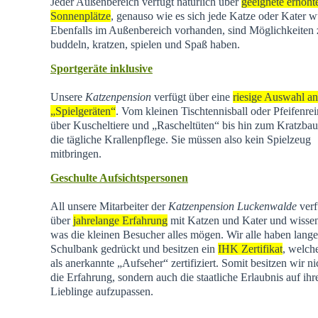
Jeder Außenbereich verfügt natürlich über
geeignete erhöht
Sonnenplätze
, genauso wie es sich jede Katze oder Kater w
Ebenfalls im Außenbereich vorhanden, sind Möglichkeiten
buddeln, kratzen, spielen und Spaß haben.
Sportgeräte inklusive
Unsere
Katzenpension
verfügt über eine
riesige Auswahl an
„Spielgeräten“
. Vom kleinen Tischtennisball oder Pfeifenrei
über Kuscheltiere und „Rascheltüten“ bis hin zum Kratzba
die tägliche Krallenpflege. Sie müssen also kein Spielzeug
mitbringen.
Geschulte Aufsichtspersonen
All unsere Mitarbeiter der
Katzenpension Luckenwalde
verf
über
jahrelange Erfahrung
mit Katzen und Kater und wisse
was die kleinen Besucher alles mögen. Wir alle haben lange
Schulbank gedrückt und besitzen ein
IHK Zertifikat
, welch
als anerkannte „Aufseher“ zertifiziert. Somit besitzen wir ni
die Erfahrung, sondern auch die staatliche Erlaubnis auf ihr
Lieblinge aufzupassen.