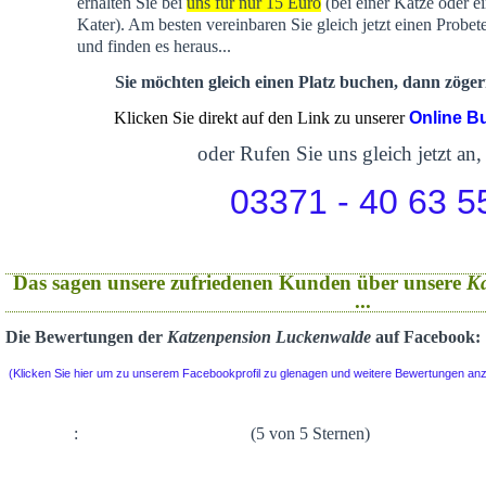
erhalten Sie bei
uns für nur 15 Euro
(bei einer Katze oder e
Kater). Am besten vereinbaren Sie gleich jetzt einen Probet
und finden es heraus...
Sie möchten gleich einen Platz buchen, dann zögern
Klicken Sie direkt auf den Link zu unserer
Online B
oder Rufen Sie uns gleich jetzt an,
03371 - 40 63 5
Das sagen unsere zufriedenen Kunden über unsere
K
...
Die Bewertungen der
Katzenpension Luckenwalde
auf Facebook:
(Klicken Sie hier um zu unserem Facebookprofil zu glenagen und weitere Bewertungen an
:
(5 von 5 Sternen)