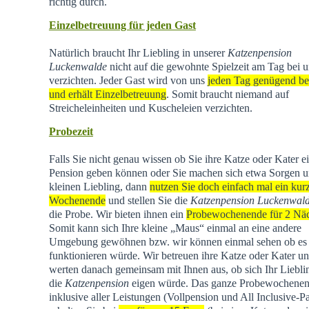
richtig durch.
Einzelbetreuung für jeden Gast
Natürlich braucht Ihr Liebling in unserer
Katzenpension
Luckenwalde
nicht auf die gewohnte Spielzeit am Tag bei u
verzichten. Jeder Gast wird von uns
jeden Tag genügend be
und erhält Einzelbetreuung
. Somit braucht niemand auf
Streicheleinheiten und Kuscheleien verzichten.
Probezeit
Falls Sie nicht genau wissen ob Sie ihre Katze oder Kater e
Pension geben können oder Sie machen sich etwa Sorgen u
kleinen Liebling, dann
nutzen Sie doch einfach mal ein kur
Wochenende
und stellen Sie die
Katzenpension Luckenwal
die Probe. Wir bieten ihnen ein
Probewochenende für 2 Nä
Somit kann sich Ihre kleine „Maus“ einmal an eine andere
Umgebung gewöhnen bzw. wir können einmal sehen ob es
funktionieren würde. Wir betreuen ihre Katze oder Kater u
werten danach gemeinsam mit Ihnen aus, ob sich Ihr Liebli
die
Katzenpension
eigen würde. Das ganze Probewochene
inklusive aller Leistungen (Vollpension und All Inclusive-P