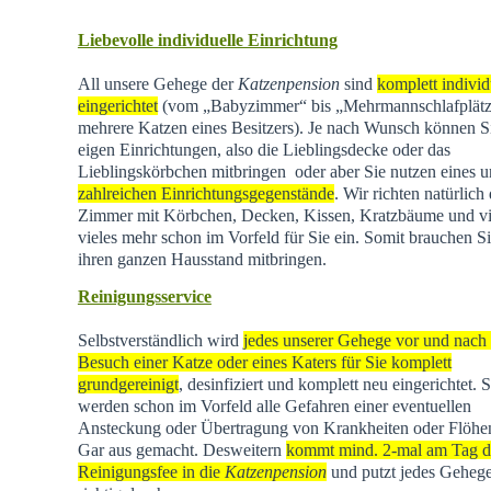
Liebevolle individuelle Einrichtung
All unsere Gehege der
Katzenpension
sind
komplett individ
eingerichtet
(vom „Babyzimmer“ bis „Mehrmannschlafplätz
mehrere Katzen eines Besitzers). Je nach Wunsch können Si
eigen Einrichtungen, also die Lieblingsdecke oder das
Lieblingskörbchen mitbringen oder aber Sie nutzen eines u
zahlreichen Einrichtungsgegenstände
. Wir richten natürlich 
Zimmer mit Körbchen, Decken, Kissen, Kratzbäume und vi
vieles mehr schon im Vorfeld für Sie ein. Somit brauchen Si
ihren ganzen Hausstand mitbringen.
Reinigungsservice
Selbstverständlich wird
jedes unserer Gehege vor und nach
Besuch einer Katze oder eines Katers für Sie komplett
grundgereinigt
, desinfiziert und komplett neu eingerichtet. 
werden schon im Vorfeld alle Gefahren einer eventuellen
Ansteckung oder Übertragung von Krankheiten oder Flöhen
Gar aus gemacht. Desweitern
kommt mind. 2-mal am Tag d
Reinigungsfee in die
Katzenpension
und putzt jedes Geheg