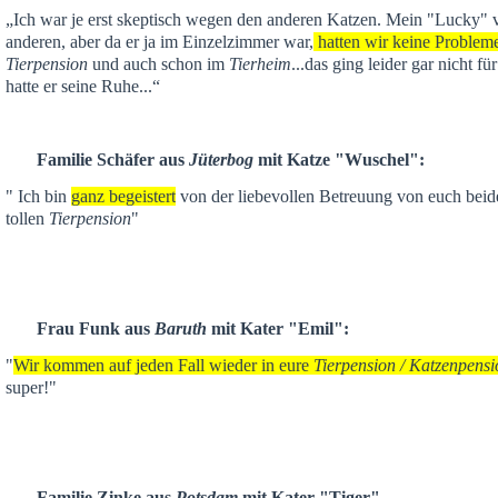
„Ich war je
erst skeptisch
wegen den anderen Katzen. Mein "Lucky" ver
anderen,
aber da er ja im Einzelzimmer war,
hatten wir keine Problem
Tierpension
und auch schon im
Tierheim
...das ging leider gar nicht f
hatte er seine Ruhe...“
Familie Schäfer aus
Jüterbog
mit Katze "Wuschel":
" Ich bin
ganz begeistert
von der liebevollen Betreuung von euch beid
tollen
Tierpension
"
Frau Funk aus
Baruth
mit Kater "Emil":
"
Wir kommen auf jeden Fall wieder in eure
Tierpension / Katzenpensi
super!"
Familie Zinke aus
Potsdam
mit Kater "Tiger"