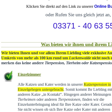
Klicken Sie direkt auf den Link zu unserer
Online B
oder Rufen Sie uns gleich jetzt an,
03371 - 40 63 5
Was bieten wir ihnen und ihrem Li
Wir bieten Ihnen und vor allem Ihrem Liebling viele exklusive A
Umkreis von mehr als 100 km rund um
Luckenwalde
nicht noch e
merken das keine andere
Tierpension, Tierheim oder Katzenpensi
Einzelzimmer
Alle Katzen und Kater werden in unserer
Katzenpension
in
Einzelgehegen untergebracht
. Somit kommt Ihr Liebling mit
anderen Katze „in Kontakt“. Hingegen anderer Meinungen 
Tierheimen
oder anderen
Tierpensionen
, finden wir die
Einzelunterbringung ideal für Ihre Katze oder Kater. Gera
Sie nicht wissen ob sich Ihre Katze oder Kater mit anderen