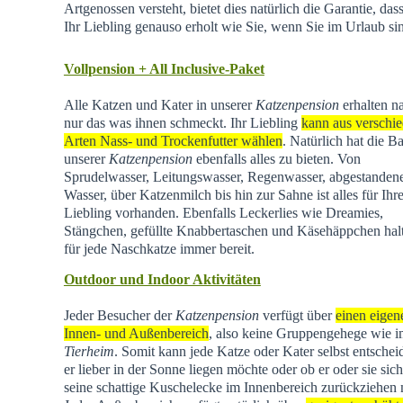
Artgenossen versteht, bietet dies natürlich die Garantie, dass
Ihr Liebling genauso erholt wie Sie, wenn Sie im Urlaub si
Vollpension + All Inclusive-Paket
Alle Katzen und Kater in unserer
Katzenpension
erhalten na
nur das was ihnen schmeckt. Ihr Liebling
kann aus verschi
Arten Nass- und Trockenfutter wählen
. Natürlich hat die Ba
unserer
Katzenpension
ebenfalls alles zu bieten. Von
Sprudelwasser, Leitungswasser, Regenwasser, abgestande
Wasser, über Katzenmilch bis hin zur Sahne ist alles für Ihr
Liebling vorhanden. Ebenfalls Leckerlies wie Dreamies,
Stängchen, gefüllte Knabbertaschen und Käsehäppchen hal
für jede Naschkatze immer bereit.
Outdoor und Indoor Aktivitäten
Jeder Besucher der
Katzenpension
verfügt über
einen eigen
Innen- und Außenbereich
, also keine Gruppengehege wie 
Tierheim
.
Somit kann jede Katze oder Kater selbst entschei
er lieber in der Sonne liegen möchte oder ob er oder sie sich
seine schattige Kuschelecke im Innenbereich zurückziehen