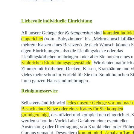
Liebevolle individuelle Einrichtung
All unsere Gehege der
Katzenpension
sind
komplett individ
eingerichtet
(vom „Babyzimmer“ bis „Mehrmannschlafplätz
mehrere Katzen eines Besitzers). Je nach Wunsch können Si
eigen Einrichtungen, also die Lieblingsdecke oder das
Lieblingskörbchen mitbringen oder aber Sie nutzen eines u
zahlreichen Einrichtungsgegenstände
. Wir richten natürlich 
Zimmer mit Körbchen, Decken, Kissen, Kratzbäume und vi
vieles mehr schon im Vorfeld für Sie ein. Somit brauchen Si
ihren ganzen Hausstand mitbringen.
Reinigungsservice
Selbstverständlich wird
jedes unserer Gehege vor und nach
Besuch einer Katze oder eines Katers für Sie komplett
grundgereinigt
, desinfiziert und komplett neu eingerichtet. 
werden schon im Vorfeld alle Gefahren einer eventuellen
Ansteckung oder Übertragung von Krankheiten oder Flöhen
Gar aus gemacht. Desweitern
kommt mind. 2-mal am Tag d