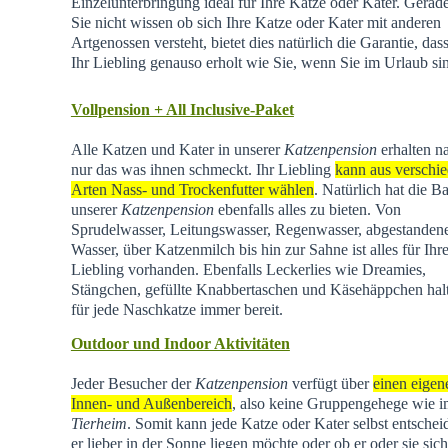
Einzelunterbringung ideal für Ihre Katze oder Kater. Gera
Sie nicht wissen ob sich Ihre Katze oder Kater mit anderen
Artgenossen versteht, bietet dies natürlich die Garantie, dass
Ihr Liebling genauso erholt wie Sie, wenn Sie im Urlaub si
Vollpension + All Inclusive-Paket
Alle Katzen und Kater in unserer
Katzenpension
erhalten na
nur das was ihnen schmeckt. Ihr Liebling
kann aus verschi
Arten Nass- und Trockenfutter wählen
. Natürlich hat die Ba
unserer
Katzenpension
ebenfalls alles zu bieten. Von
Sprudelwasser, Leitungswasser, Regenwasser, abgestande
Wasser, über Katzenmilch bis hin zur Sahne ist alles für Ihr
Liebling vorhanden. Ebenfalls Leckerlies wie Dreamies,
Stängchen, gefüllte Knabbertaschen und Käsehäppchen hal
für jede Naschkatze immer bereit.
Outdoor und Indoor Aktivitäten
Jeder Besucher der
Katzenpension
verfügt über
einen eigen
Innen- und Außenbereich
, also keine Gruppengehege wie 
Tierheim
.
Somit kann jede Katze oder Kater selbst entschei
er lieber in der Sonne liegen möchte oder ob er oder sie sich