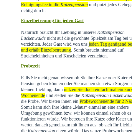
Reinigungsfee in die
Katzenpension
und putzt jedes Geheg
richtig durch.
Einzelbetreuung für jeden Gast
Natürlich braucht Ihr Liebling in unserer
Katzenpension
Luckenwalde
nicht auf die gewohnte Spielzeit am Tag bei u
verzichten. Jeder Gast wird von uns
jeden Tag genügend be
und erhält Einzelbetreuung
. Somit braucht niemand auf
Streicheleinheiten und Kuscheleien verzichten.
Probezeit
Falls Sie nicht genau wissen ob Sie ihre Katze oder Kater e
Pension geben können oder Sie machen sich etwa Sorgen u
kleinen Liebling, dann
nutzen Sie doch einfach mal ein kur
Wochenende
und stellen Sie die
Katzenpension Luckenwal
die Probe. Wir bieten ihnen ein
Probewochenende für 2 Nä
Somit kann sich Ihre kleine „Maus“ einmal an eine andere
Umgebung gewöhnen bzw. wir können einmal sehen ob es
funktionieren würde. Wir betreuen ihre Katze oder Kater u
werten danach gemeinsam mit Ihnen aus, ob sich Ihr Liebli
die
Katzenpension
eigen würde. Das ganze Probewochene