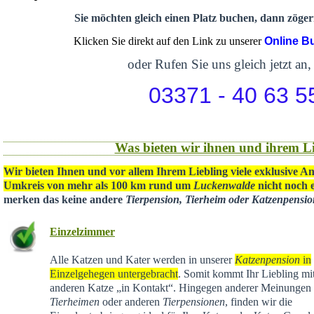
Sie möchten gleich einen Platz buchen, dann zögern
Klicken Sie direkt auf den Link zu unserer
Online B
oder Rufen Sie uns gleich jetzt an,
03371 - 40 63 5
Was bieten wir ihnen und ihrem Li
Wir bieten Ihnen und vor allem Ihrem Liebling viele exklusive A
Umkreis von mehr als 100 km rund um
Luckenwalde
nicht noch e
merken das keine andere
Tierpension, Tierheim oder Katzenpensi
Einzelzimmer
Alle Katzen und Kater werden in unserer
Katzenpension
in
Einzelgehegen untergebracht
. Somit kommt Ihr Liebling mit
anderen Katze „in Kontakt“. Hingegen anderer Meinungen 
Tierheimen
oder anderen
Tierpensionen
, finden wir die