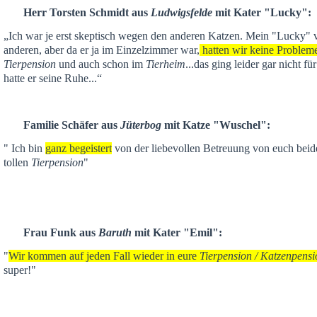
Herr Torsten Schmidt aus
Ludwigsfelde
mit Kater "Lucky":
„Ich war je
erst skeptisch
wegen den anderen Katzen. Mein "Lucky" ver
anderen,
aber da er ja im Einzelzimmer war,
hatten wir keine Problem
Tierpension
und auch schon im
Tierheim
...das ging leider gar nicht f
hatte er seine Ruhe...“
Familie Schäfer aus
Jüterbog
mit Katze "Wuschel":
" Ich bin
ganz begeistert
von der liebevollen Betreuung von euch beid
tollen
Tierpension
"
Frau Funk aus
Baruth
mit Kater "Emil":
"
Wir kommen auf jeden Fall wieder in eure
Tierpension / Katzenpensi
super!"