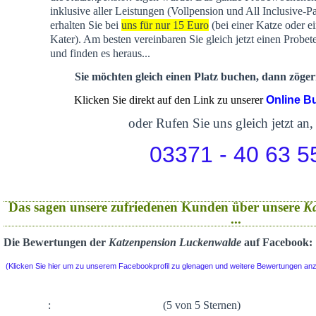
inklusive aller Leistungen (Vollpension und All Inclusive-P
erhalten Sie bei
uns für nur 15 Euro
(bei einer Katze oder e
Kater). Am besten vereinbaren Sie gleich jetzt einen Probet
und finden es heraus...
Sie möchten gleich einen Platz buchen, dann zögern
Klicken Sie direkt auf den Link zu unserer
Online B
oder Rufen Sie uns gleich jetzt an,
03371 - 40 63 5
Das sagen unsere zufriedenen Kunden über unsere
K
...
Die Bewertungen der
Katzenpension Luckenwalde
auf Facebook:
(Klicken Sie hier um zu unserem Facebookprofil zu glenagen und weitere Bewertungen an
:
(5 von 5 Sternen)