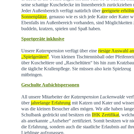
seine schattige Kuschelecke im Innenbereich zurückziehen
Jeder Außenbereich verfügt natürlich über
geeignete erhöht
Sonnenplätze
, genauso wie es sich jede Katze oder Kater w
Ebenfalls im Außenbereich vorhanden, sind Möglichkeiten
buddeln, kratzen, spielen und Spaß haben.
Sportgeräte inklusive
Unsere
Katzenpension
verfügt über eine
riesige Auswahl an
„Spielgeräten“
. Vom kleinen Tischtennisball oder Pfeifenrei
über Kuscheltiere und „Rascheltüten“ bis hin zum Kratzba
die tägliche Krallenpflege. Sie müssen also kein Spielzeug
mitbringen.
Geschulte Aufsichtspersonen
All unsere Mitarbeiter der
Katzenpension Luckenwalde
verf
über
jahrelange Erfahrung
mit Katzen und Kater und wisse
was die kleinen Besucher alles mögen. Wir alle haben lange
Schulbank gedrückt und besitzen ein
IHK Zertifikat
, welch
als anerkannte „Aufseher“ zertifiziert. Somit besitzen wir ni
die Erfahrung, sondern auch die staatliche Erlaubnis auf ihr
Lieblinge aufzupassen.