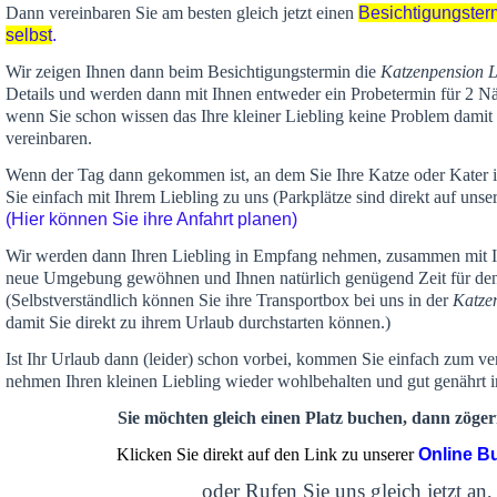
Dann vereinbaren Sie am besten gleich jetzt einen
Besichtigungster
selbst
.
Wir zeigen Ihnen dann beim Besichtigungstermin die
Katzenpension 
Details und werden dann mit Ihnen entweder ein Probetermin für 2 Nä
wenn Sie schon wissen das Ihre kleiner Liebling keine Problem damit 
vereinbaren.
Wenn der Tag dann gekommen ist, an dem Sie Ihre Katze oder Kater
Sie einfach mit Ihrem Liebling zu uns (Parkplätze sind direkt auf un
(Hier können Sie ihre Anfahrt planen)
Wir werden dann Ihren Liebling in Empfang nehmen, zusammen mit Ih
neue Umgebung gewöhnen und Ihnen
natürlich genügend Zeit
für de
(Selbstverständlich können Sie ihre Transportbox bei uns in der
Katze
damit Sie direkt zu ihrem Urlaub durchstarten können.)
Ist Ihr Urlaub dann (leider) schon vorbei, kommen Sie einfach zum v
nehmen Ihren kleinen Liebling wieder wohlbehalten und gut genährt 
Sie möchten gleich einen Platz buchen, dann zögern
Klicken Sie direkt auf den Link zu unserer
Online B
oder Rufen Sie uns gleich jetzt an,