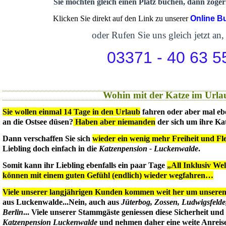
Sie möchten gleich einen Platz buchen, dann zögern
Klicken Sie direkt auf den Link zu unserer
Online B
oder Rufen Sie uns gleich jetzt an,
03371 - 40 63 5
Wohin mit der Katze im Urla
Sie wollen einmal 14 Tage in den Urlaub
fahren oder aber mal eb
an die Ostsee düsen?
Haben aber niemanden
der sich um ihre Ka
Dann verschaffen Sie sich
wieder ein wenig mehr Freiheit und Flex
Liebling doch einfach in die
Katzenpension - Luckenwalde
.
Somit kann ihr Liebling ebenfalls ein paar Tage
„All Inklusiv We
können mit einem guten Gefühl (endlich) wieder wegfahren…
Viele unserer langjährigen Kunden kommen weit her um unseren 
aus Luckenwalde...Nein, auch aus
Jüterbog, Zossen, Ludwigsfeld
Berlin
... Viele unserer Stammgäste geniessen diese Sicherheit un
Katzenpension Luckenwalde
und nehmen daher eine weite Anreise 