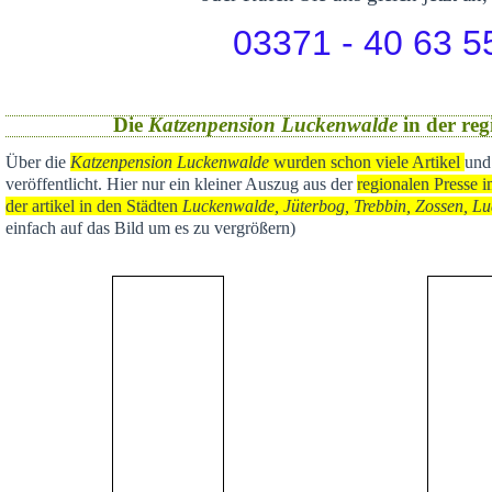
03371 - 40 63 5
Die
Katzenpension Luckenwalde
in der reg
Über die
Katzenpension Luckenwalde
wurden schon viele Artikel
und
veröffentlicht
. Hier nur ein kleiner Auszug aus der
regional
en Presse i
der artikel in den Städten
Luckenwalde, Jüterbog, Trebbin, Zossen, Lu
einfach auf das Bild um es zu vergrößern)