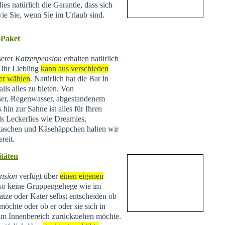
ies natürlich die Garantie, dass sich
wie Sie, wenn Sie im Urlaub sind.
-Paket
serer
Katzenpension
erhalten natürlich
 Ihr Liebling
kann aus verschieden
er wählen
. Natürlich hat die Bar in
lls alles zu bieten. Von
ser, Regenwasser, abgestandenem
hin zur Sahne ist alles für Ihren
ls Leckerlies wie Dreamies,
taschen und Käsehäppchen halten wir
reit.
täten
nsion
verfügt über
einen eigenen
lso keine Gruppengehege wie im
tze oder Kater selbst entscheiden ob
 möchte oder ob er oder sie sich in
 im Innenbereich zurückziehen möchte.