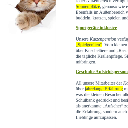
Jeder Außenbereich verfügt 
Sonnenplätze
, genauso wie e
Ebenfalls im Außenbereich 
buddeln, kratzen, spielen un
Sportgeräte inklusive
Unsere
Katzenpension
verfüg
„Spielgeräten“
. Vom kleinen 
über Kuscheltiere und „Rasc
die tägliche Krallenpflege. 
mitbringen.
Geschulte Aufsichtsperson
All unsere Mitarbeiter der
Ka
über
jahrelange Erfahrung
mi
was die kleinen Besucher all
Schulbank gedrückt und besi
als anerkannte „Aufseher“ zer
die Erfahrung, sondern auch d
Lieblinge aufzupassen.