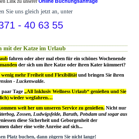
 den Link zu unserer
Online Buchungsanfrage
n Sie uns gleich jetzt an, unter
371 - 40 63 55
 mit der Katze im Urlaub
laub
fahren oder aber mal eben für ein schönes Wochenende
emanden
der sich um ihre Katze oder ihren Kater kümmert?
 wenig mehr Freiheit und Flexibilität
und bringen Sie ihren
ension - Luckenwalde
.
in paar Tage
„All Inklusiv Wellness Urlaub“ genießen und Sie
dlich) wieder wegfahren…
kommen weit her um unseren Service zu genießen.
Nicht nur
üterbog, Zossen, Ludwigsfelde, Baruth, Potsdam und sogar aus
eniessen diese Sicherheit und Geborgenheit der
en daher eine weite Anreise auf sich...
nen Platz buchen, dann zögern Sie nicht lange!