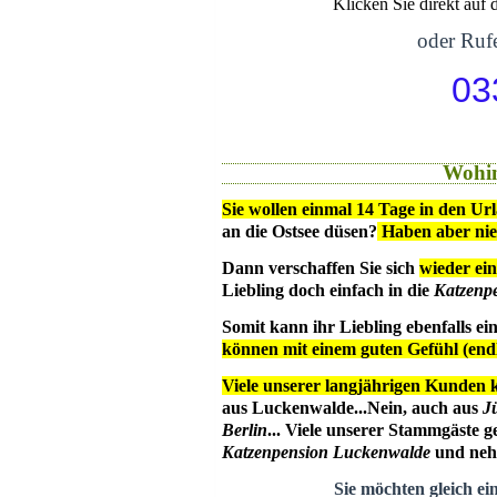
Klicken Sie direkt auf
oder Rufe
03
Wohin
Sie wollen einmal 14 Tage in den Ur
an die Ostsee düsen?
Haben aber ni
Dann verschaffen Sie sich
wieder ein
Liebling doch einfach in die
Katzenp
Somit kann ihr Liebling ebenfalls e
können mit einem guten Gefühl (en
Viele unserer langjährigen Kunden 
aus Luckenwalde...Nein, auch aus
J
Berlin
... Viele unserer Stammgäste g
Katzenpension Luckenwalde
und nehm
Sie möchten gleich ei