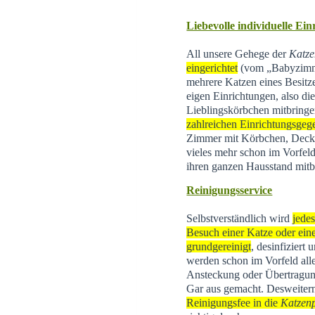
Liebevolle individuelle Ei
All unsere Gehege der
Katze
eingerichtet
(vom „Babyzimme
mehrere Katzen eines Besitz
eigen Einrichtungen, also di
Lieblingskörbchen mitbringe
zahlreichen Einrichtungsgeg
Zimmer mit Körbchen, Decke
vieles mehr schon im Vorfeld
ihren ganzen Hausstand mitb
Reinigungsservice
Selbstverständlich wird
jede
Besuch einer Katze oder eine
grundgereinigt
, desinfiziert
werden schon im Vorfeld all
Ansteckung oder Übertragun
Gar aus gemacht. Desweite
Reinigungsfee in die
Katzen