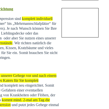
nrichtung
npension
sind
komplett individuell
r“ bis „Mehrmannschlafplätze“ für
ers). Je nach Wunsch können Sie Ihre
e Lieblingsdecke oder das
n oder aber Sie nutzen eines unserer
enstände
. Wir richten natürlich die
n, Kissen, Kratzbäume und vieles
 für Sie ein. Somit brauchen Sie nicht
ringen.
s unserer Gehege vor und nach einem
s Katers für Sie komplett
 und komplett neu eingerichtet. Somit
e Gefahren einer eventuellen
g von Krankheiten oder Flöhen, der
rn
kommt mind. 2-mal am Tag die
pension
und putzt jedes Gehege einmal