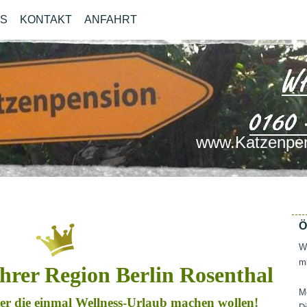
OS
KONTAKT
ANFAHRT
www.Katzenpen
Ö
Wi
mi
ihrer Region Berlin Rosenthal
M
ater die einmal Wellness-Urlaub machen wollen!