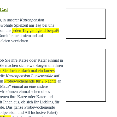
 Gast
ng in unserer
Katzenpension
ewohnte Spielzeit am Tag bei uns
 von uns
jeden Tag genügend bespaßt
 Somit braucht niemand auf
eleien verzichten.
 ob Sie ihre Katze oder Kater einmal in
Sie machen sich etwa Sorgen um ihren
n Sie doch einfach mal ein kurzes
 die
Katzenpension Luckenwalde
auf
ein
Probewochenende für 2 Nächte
an.
 „Maus“ einmal an eine andere
r können einmal sehen ob es
treuen ihre Katze oder Kater und
Ihnen aus, ob sich Ihr Liebling für
de. Das ganze Probewochenende
ollpension und All Inclusive-Paket)