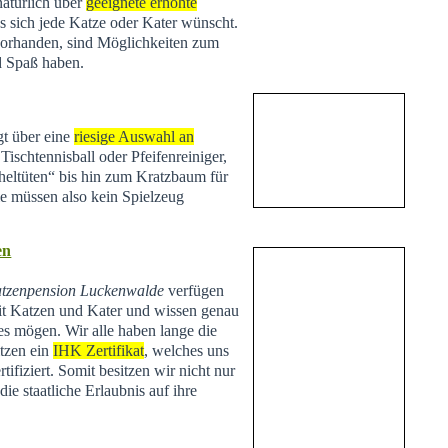
natürlich über
geeignete erhöhte
s sich jede Katze oder Kater wünscht.
vorhanden, sind Möglichkeiten zum
d Spaß haben.
t über eine
riesige Auswahl an
Tischtennisball oder Pfeifenreiniger,
heltüten“ bis hin zum Kratzbaum für
Sie müssen also kein Spielzeug
en
tzenpension Luckenwalde
verfügen
t Katzen und Kater und wissen genau
es mögen. Wir alle haben lange die
tzen ein
IHK Zertifikat
, welches uns
tifiziert. Somit besitzen wir nicht nur
ie staatliche Erlaubnis auf ihre