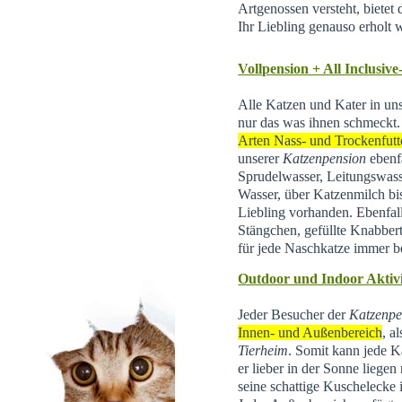
Artgenossen versteht, bietet d
Ihr Liebling genauso erholt 
Vollpension + All Inclusive
Alle Katzen und Kater in un
nur das was ihnen schmeckt.
Arten Nass- und Trockenfutt
unserer
Katzenpension
ebenfa
Sprudelwasser, Leitungswas
Wasser, über Katzenmilch bis 
Liebling vorhanden. Ebenfal
Stängchen, gefüllte Knabber
für jede Naschkatze immer be
Outdoor und Indoor Aktivi
Jeder Besucher der
Katzenpe
Innen- und Außenbereich
, a
Tierheim
.
Somit kann jede Ka
er lieber in der Sonne liegen
seine schattige Kuschelecke