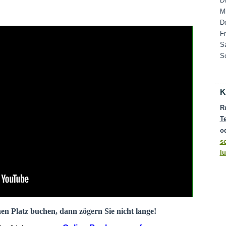
D
M
D
F
S
S
K
R
T
o
s
l
nen Platz buchen, dann zögern Sie nicht lange!