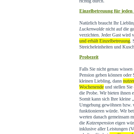
richtig durch.
Einzelbetreuung für jeden
Natürlich braucht Ihr Liebli
Luckenwalde
nicht auf die g
verzichten. Jeder Gast wird
und erhält Einzelbetreuung
.
Streicheleinheiten und Kusch
Probezeit
Falls Sie nicht genau wissen
Pension geben können oder 
kleinen Liebling, dann
nutze
Wochenende
und stellen Sie
die Probe. Wir bieten ihnen 
Somit kann sich Ihre kleine
Umgebung gewöhnen bzw. wi
funktionieren würde. Wir be
werten danach gemeinsam mit 
die
Katzenpension
eigen wür
inklusive aller Leistungen (V