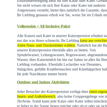
Einzelunterbringung ideal für Ihre Katze oder Kater. Gera
Sie nicht wissen ob sich Ihre Katze oder Kater mit anderen
Artgenossen versteht, bietet dies natürlich die Garantie, dass
Ihr Liebling genauso erholt wie Sie, wenn Sie im Urlaub si
Vollpension + All Inclusive-Paket
Alle Katzen und Kater in unserer
Katzenpension
erhalten na
nur das was ihnen schmeckt. Ihr Liebling
kann aus verschi
Arten Nass- und Trockenfutter wählen
. Natürlich hat die Ba
unserer
Katzenpension
ebenfalls alles zu bieten. Von
Sprudelwasser, Leitungswasser, Regenwasser, abgestande
Wasser, über Katzenmilch bis hin zur Sahne ist alles für Ihr
Liebling vorhanden. Ebenfalls Leckerlies wie Dreamies,
Stängchen, gefüllte Knabbertaschen und Käsehäppchen hal
für jede Naschkatze immer bereit.
Outdoor und Indoor Aktivitäten
Jeder Besucher der
Katzenpension
verfügt über
einen eigen
Innen- und Außenbereich
, also keine Gruppengehege wie 
Tierheim
.
Somit kann jede Katze oder Kater selbst entschei
er lieber in der Sonne liegen möchte oder ob er oder sie sich