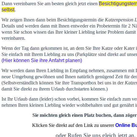
Dann vereinbaren Sie am besten gleich jetzt einen
Besichtigungster
selbst
.
Wir zeigen Ihnen dann beim Besichtigungstermin die
Katzenpension 
Details und werden dann mit Ihnen entweder ein Probetermin für 2 Nä
wenn Sie schon wissen das Ihre kleiner Liebling keine Problem damit 
vereinbaren.
Wenn der Tag dann gekommen ist, an dem Sie Ihre Katze oder Kater
Sie einfach mit Ihrem Liebling zu uns (Parkplätze sind direkt auf un
(Hier können Sie ihre Anfahrt planen)
Wir werden dann Ihren Liebling in Empfang nehmen, zusammen mit Ih
neue Umgebung gewöhnen und Ihnen
natürlich genügend Zeit
für de
(Selbstverständlich können Sie ihre Transportbox bei uns in der
Katze
damit Sie direkt zu ihrem Urlaub durchstarten können.)
Ist Ihr Urlaub dann (leider) schon vorbei, kommen Sie einfach zum v
nehmen Ihren kleinen Liebling wieder wohlbehalten und gut genährt 
Sie möchten gleich einen Platz buchen, dann zögern
Klicken Sie direkt auf den Link zu unserer
Online B
oder Rufen Sie uns gleich jetzt an,