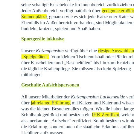
seine schattige Kuschelecke im Innenbereich zurückziehen
Jeder Außenbereich verfügt natürlich über
geeignete erhöht
Sonnenplätze
, genauso wie es sich jede Katze oder Kater w
Ebenfalls im Außenbereich vorhanden, sind Möglichkeiten
buddeln, kratzen, spielen und Spaß haben.
Sportgeräte inklusive
Unsere
Katzenpension
verfügt über eine
riesige Auswahl an
„Spielgeräten“
. Vom kleinen Tischtennisball oder Pfeifenrei
über Kuscheltiere und „Rascheltüten“ bis hin zum Kratzba
die tägliche Krallenpflege. Sie müssen also kein Spielzeug
mitbringen.
Geschulte Aufsichtspersonen
All unsere Mitarbeiter der
Katzenpension Luckenwalde
verf
über
jahrelange Erfahrung
mit Katzen und Kater und wisse
was die kleinen Besucher alles mögen. Wir alle haben lange
Schulbank gedrückt und besitzen ein
IHK Zertifikat
, welch
als anerkannte „Aufseher“ zertifiziert. Somit besitzen wir ni
die Erfahrung, sondern auch die staatliche Erlaubnis auf ihr
Lieblinge aufzupassen.