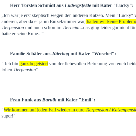
Herr Torsten Schmidt aus
Ludwigsfelde
mit Kater "Lucky":
„Ich war je
erst skeptisch
wegen den anderen Katzen. Mein "Lucky" ver
anderen,
aber da er ja im Einzelzimmer war,
hatten wir keine Problem
Tierpension
und auch schon im
Tierheim
...das ging leider gar nicht f
hatte er seine Ruhe...“
Familie Schäfer aus
Jüterbog
mit Katze "Wuschel":
" Ich bin
ganz begeistert
von der liebevollen Betreuung von euch beid
tollen
Tierpension
"
Frau Funk aus
Baruth
mit Kater "Emil":
"
Wir kommen auf jeden Fall wieder in eure
Tierpension / Katzenpensi
super!"