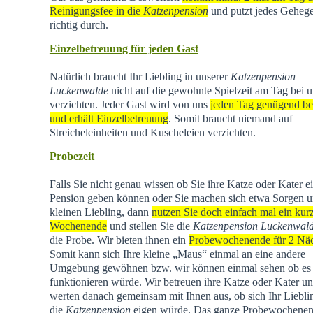
Reinigungsfee in die
Katzenpension
und putzt jedes Geheg
richtig durch.
Einzelbetreuung für jeden Gast
Natürlich braucht Ihr Liebling in unserer
Katzenpension
Luckenwalde
nicht auf die gewohnte Spielzeit am Tag bei u
verzichten. Jeder Gast wird von uns
jeden Tag genügend be
und erhält Einzelbetreuung
. Somit braucht niemand auf
Streicheleinheiten und Kuscheleien verzichten.
Probezeit
Falls Sie nicht genau wissen ob Sie ihre Katze oder Kater e
Pension geben können oder Sie machen sich etwa Sorgen u
kleinen Liebling, dann
nutzen Sie doch einfach mal ein kur
Wochenende
und stellen Sie die
Katzenpension Luckenwal
die Probe. Wir bieten ihnen ein
Probewochenende für 2 Nä
Somit kann sich Ihre kleine „Maus“ einmal an eine andere
Umgebung gewöhnen bzw. wir können einmal sehen ob es
funktionieren würde. Wir betreuen ihre Katze oder Kater u
werten danach gemeinsam mit Ihnen aus, ob sich Ihr Liebli
die
Katzenpension
eigen würde. Das ganze Probewochene