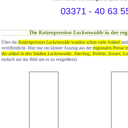
03371 - 40 63 5
Die
Katzenpension Luckenwalde
in der reg
Über die
Katzenpension Luckenwalde
wurden schon viele Artikel
und
veröffentlicht
. Hier nur ein kleiner Auszug aus der
regional
en Presse i
der artikel in den Städten
Luckenwalde, Jüterbog, Trebbin, Zossen, Lu
einfach auf das Bild um es zu vergrößern)