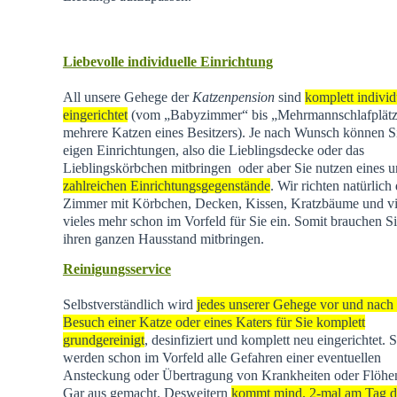
Liebevolle individuelle Einrichtung
All unsere Gehege der
Katzenpension
sind
komplett individ
eingerichtet
(vom „Babyzimmer“ bis „Mehrmannschlafplätz
mehrere Katzen eines Besitzers). Je nach Wunsch können Si
eigen Einrichtungen, also die Lieblingsdecke oder das
Lieblingskörbchen mitbringen oder aber Sie nutzen eines u
zahlreichen Einrichtungsgegenstände
. Wir richten natürlich 
Zimmer mit Körbchen, Decken, Kissen, Kratzbäume und vi
vieles mehr schon im Vorfeld für Sie ein. Somit brauchen Si
ihren ganzen Hausstand mitbringen.
Reinigungsservice
Selbstverständlich wird
jedes unserer Gehege vor und nach
Besuch einer Katze oder eines Katers für Sie komplett
grundgereinigt
, desinfiziert und komplett neu eingerichtet. 
werden schon im Vorfeld alle Gefahren einer eventuellen
Ansteckung oder Übertragung von Krankheiten oder Flöhen
Gar aus gemacht. Desweitern
kommt mind. 2-mal am Tag d