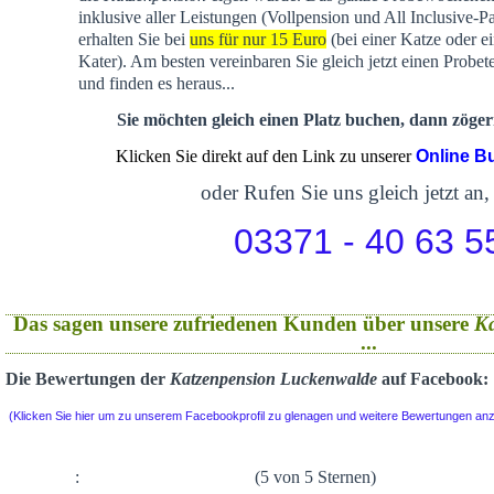
inklusive aller Leistungen (Vollpension und All Inclusive-P
erhalten Sie bei
uns für nur 15 Euro
(bei einer Katze oder e
Kater). Am besten vereinbaren Sie gleich jetzt einen Probet
und finden es heraus...
Sie möchten gleich einen Platz buchen, dann zögern
Klicken Sie direkt auf den Link zu unserer
Online B
oder Rufen Sie uns gleich jetzt an,
03371 - 40 63 5
Das sagen unsere zufriedenen Kunden über unsere
K
...
Die Bewertungen der
Katzenpension Luckenwalde
auf Facebook:
(Klicken Sie hier um zu unserem Facebookprofil zu glenagen und weitere Bewertungen an
:
(5 von 5 Sternen)