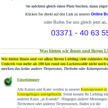
Sie möchten gleich einen Platz buchen, dann zögern
Klicken Sie direkt auf den Link zu unserer
Online B
oder Rufen Sie uns gleich jetzt an,
03371 - 40 63 5
Was bieten wir ihnen und ihrem Li
Wir bieten Ihnen und vor allem Ihrem Liebling viele exklusive A
Umkreis von mehr als 100 km rund um
Luckenwalde
nicht noch e
merken das keine andere
Tierpension, Tierheim oder Katzenpensi
Einzelzimmer
Alle Katzen und Kater werden in unserer
Katzenpension
in
Einzelgehegen untergebracht
. Somit kommt Ihr Liebling mit
anderen Katze „in Kontakt“. Hingegen anderer Meinungen 
Tierheimen
oder anderen
Tierpensionen
, finden wir die