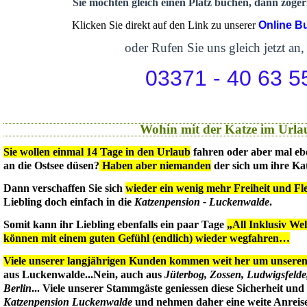
Sie möchten gleich einen Platz buchen, dann zögern
Klicken Sie direkt auf den Link zu unserer
Online B
oder Rufen Sie uns gleich jetzt an,
03371 - 40 63 5
Wohin mit der Katze im Urla
Sie wollen einmal 14 Tage in den Urlaub
fahren oder aber mal eb
an die Ostsee düsen?
Haben aber niemanden
der sich um ihre Ka
Dann verschaffen Sie sich
wieder ein wenig mehr Freiheit und Flex
Liebling doch einfach in die
Katzenpension - Luckenwalde
.
Somit kann ihr Liebling ebenfalls ein paar Tage
„All Inklusiv We
können mit einem guten Gefühl (endlich) wieder wegfahren…
Viele unserer langjährigen Kunden kommen weit her um unseren 
aus Luckenwalde...Nein, auch aus
Jüterbog, Zossen, Ludwigsfeld
Berlin
... Viele unserer Stammgäste geniessen diese Sicherheit un
Katzenpension Luckenwalde
und nehmen daher eine weite Anreise 