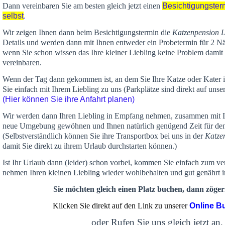
Dann vereinbaren Sie am besten gleich jetzt einen
Besichtigungster
selbst
.
Wir zeigen Ihnen dann beim Besichtigungstermin die
Katzenpension 
Details und werden dann mit Ihnen entweder ein Probetermin für 2 Nä
wenn Sie schon wissen das Ihre kleiner Liebling keine Problem damit 
vereinbaren.
Wenn der Tag dann gekommen ist, an dem Sie Ihre Katze oder Kater
Sie einfach mit Ihrem Liebling zu uns (Parkplätze sind direkt auf un
(Hier können Sie ihre Anfahrt planen)
Wir werden dann Ihren Liebling in Empfang nehmen, zusammen mit Ih
neue Umgebung gewöhnen und Ihnen
natürlich genügend Zeit
für de
(Selbstverständlich können Sie ihre Transportbox bei uns in der
Katze
damit Sie direkt zu ihrem Urlaub durchstarten können.)
Ist Ihr Urlaub dann (leider) schon vorbei, kommen Sie einfach zum v
nehmen Ihren kleinen Liebling wieder wohlbehalten und gut genährt 
Sie möchten gleich einen Platz buchen, dann zögern
Klicken Sie direkt auf den Link zu unserer
Online B
oder Rufen Sie uns gleich jetzt an,