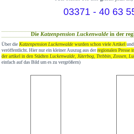
03371 - 40 63 5
Die
Katzenpension Luckenwalde
in der reg
Über die
Katzenpension Luckenwalde
wurden schon viele Artikel
und
veröffentlicht
. Hier nur ein kleiner Auszug aus der
regional
en Presse i
der artikel in den Städten
Luckenwalde, Jüterbog, Trebbin, Zossen, Lu
einfach auf das Bild um es zu vergrößern)