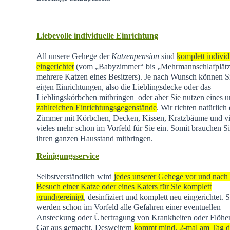
Liebevolle individuelle Einrichtung
All unsere Gehege der
Katzenpension
sind
komplett individ
eingerichtet
(vom „Babyzimmer“ bis „Mehrmannschlafplätz
mehrere Katzen eines Besitzers). Je nach Wunsch können Si
eigen Einrichtungen, also die Lieblingsdecke oder das
Lieblingskörbchen mitbringen oder aber Sie nutzen eines u
zahlreichen Einrichtungsgegenstände
. Wir richten natürlich 
Zimmer mit Körbchen, Decken, Kissen, Kratzbäume und vi
vieles mehr schon im Vorfeld für Sie ein. Somit brauchen Si
ihren ganzen Hausstand mitbringen.
Reinigungsservice
Selbstverständlich wird
jedes unserer Gehege vor und nach
Besuch einer Katze oder eines Katers für Sie komplett
grundgereinigt
, desinfiziert und komplett neu eingerichtet. 
werden schon im Vorfeld alle Gefahren einer eventuellen
Ansteckung oder Übertragung von Krankheiten oder Flöhen
Gar aus gemacht. Desweitern
kommt mind. 2-mal am Tag d