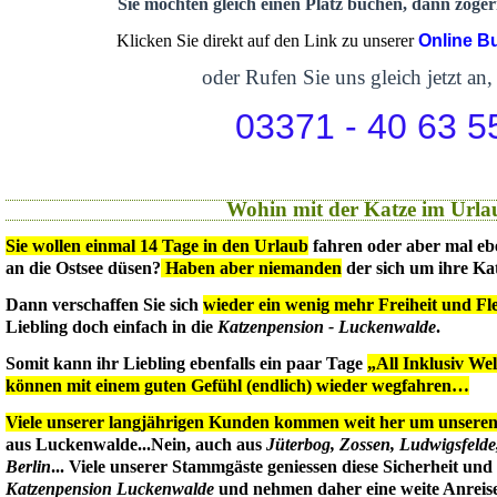
Sie möchten gleich einen Platz buchen, dann zögern
Klicken Sie direkt auf den Link zu unserer
Online B
oder Rufen Sie uns gleich jetzt an,
03371 - 40 63 5
Wohin mit der Katze im Urla
Sie wollen einmal 14 Tage in den Urlaub
fahren oder aber mal eb
an die Ostsee düsen?
Haben aber niemanden
der sich um ihre Ka
Dann verschaffen Sie sich
wieder ein wenig mehr Freiheit und Flex
Liebling doch einfach in die
Katzenpension - Luckenwalde
.
Somit kann ihr Liebling ebenfalls ein paar Tage
„All Inklusiv We
können mit einem guten Gefühl (endlich) wieder wegfahren…
Viele unserer langjährigen Kunden kommen weit her um unseren 
aus Luckenwalde...Nein, auch aus
Jüterbog, Zossen, Ludwigsfeld
Berlin
... Viele unserer Stammgäste geniessen diese Sicherheit un
Katzenpension Luckenwalde
und nehmen daher eine weite Anreise 