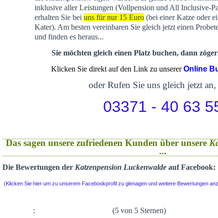
inklusive aller Leistungen (Vollpension und All Inclusive-P
erhalten Sie bei
uns für nur 15 Euro
(bei einer Katze oder e
Kater). Am besten vereinbaren Sie gleich jetzt einen Probet
und finden es heraus...
Sie möchten gleich einen Platz buchen, dann zögern
Klicken Sie direkt auf den Link zu unserer
Online B
oder Rufen Sie uns gleich jetzt an,
03371 - 40 63 5
Das sagen unsere zufriedenen Kunden über unsere
K
...
Die Bewertungen der
Katzenpension Luckenwalde
auf Facebook:
(Klicken Sie hier um zu unserem Facebookprofil zu glenagen und weitere Bewertungen an
:
(5 von 5 Sternen)