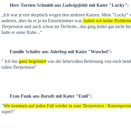
Herr Torsten Schmidt aus
Ludwigsfelde
mit Kater "Lucky":
„Ich war je
erst skeptisch
wegen den anderen Katzen. Mein "Lucky" ver
anderen,
aber da er ja im Einzelzimmer war,
hatten wir keine Problem
Tierpension
und auch schon im
Tierheim
...das ging leider gar nicht f
hatte er seine Ruhe...“
Familie Schäfer aus
Jüterbog
mit Katze "Wuschel":
" Ich bin
ganz begeistert
von der liebevollen Betreuung von euch beid
tollen
Tierpension
"
Frau Funk aus
Baruth
mit Kater "Emil":
"
Wir kommen auf jeden Fall wieder in eure
Tierpension / Katzenpensi
super!"