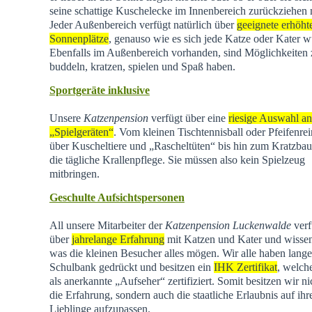
seine schattige Kuschelecke im Innenbereich zurückziehen
Jeder Außenbereich verfügt natürlich über
geeignete erhöht
Sonnenplätze
, genauso wie es sich jede Katze oder Kater w
Ebenfalls im Außenbereich vorhanden, sind Möglichkeiten
buddeln, kratzen, spielen und Spaß haben.
Sportgeräte inklusive
Unsere
Katzenpension
verfügt über eine
riesige Auswahl an
„Spielgeräten“
. Vom kleinen Tischtennisball oder Pfeifenrei
über Kuscheltiere und „Rascheltüten“ bis hin zum Kratzba
die tägliche Krallenpflege. Sie müssen also kein Spielzeug
mitbringen.
Geschulte Aufsichtspersonen
All unsere Mitarbeiter der
Katzenpension Luckenwalde
verf
über
jahrelange Erfahrung
mit Katzen und Kater und wisse
was die kleinen Besucher alles mögen. Wir alle haben lange
Schulbank gedrückt und besitzen ein
IHK Zertifikat
, welch
als anerkannte „Aufseher“ zertifiziert. Somit besitzen wir ni
die Erfahrung, sondern auch die staatliche Erlaubnis auf ihr
Lieblinge aufzupassen.