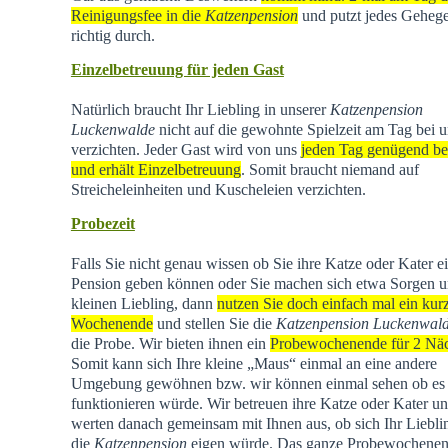
Reinigungsfee in die
Katzenpension
und putzt jedes Geheg
richtig durch.
Einzelbetreuung für jeden Gast
Natürlich braucht Ihr Liebling in unserer
Katzenpension
Luckenwalde
nicht auf die gewohnte Spielzeit am Tag bei u
verzichten. Jeder Gast wird von uns
jeden Tag genügend be
und erhält Einzelbetreuung
. Somit braucht niemand auf
Streicheleinheiten und Kuscheleien verzichten.
Probezeit
Falls Sie nicht genau wissen ob Sie ihre Katze oder Kater e
Pension geben können oder Sie machen sich etwa Sorgen u
kleinen Liebling, dann
nutzen Sie doch einfach mal ein kur
Wochenende
und stellen Sie die
Katzenpension Luckenwal
die Probe. Wir bieten ihnen ein
Probewochenende für 2 Nä
Somit kann sich Ihre kleine „Maus“ einmal an eine andere
Umgebung gewöhnen bzw. wir können einmal sehen ob es
funktionieren würde. Wir betreuen ihre Katze oder Kater u
werten danach gemeinsam mit Ihnen aus, ob sich Ihr Liebli
die
Katzenpension
eigen würde. Das ganze Probewochene