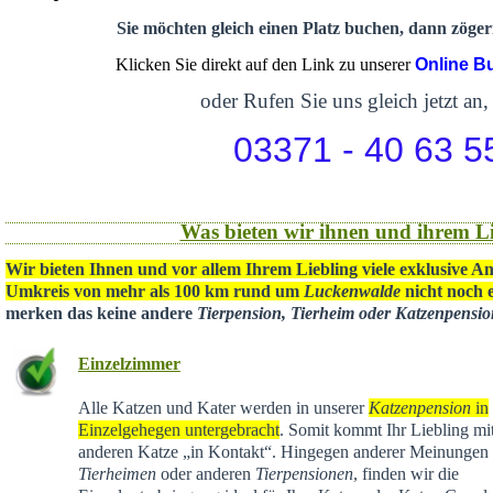
Sie möchten gleich einen Platz buchen, dann zögern
Klicken Sie direkt auf den Link zu unserer
Online B
oder Rufen Sie uns gleich jetzt an,
03371 - 40 63 5
Was bieten wir ihnen und ihrem Li
Wir bieten Ihnen und vor allem Ihrem Liebling viele exklusive A
Umkreis von mehr als 100 km rund um
Luckenwalde
nicht noch e
merken das keine andere
Tierpension, Tierheim oder Katzenpensi
Einzelzimmer
Alle Katzen und Kater werden in unserer
Katzenpension
in
Einzelgehegen untergebracht
. Somit kommt Ihr Liebling mit
anderen Katze „in Kontakt“. Hingegen anderer Meinungen 
Tierheimen
oder anderen
Tierpensionen
, finden wir die