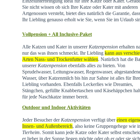
Einzelunterbringung ideal für Ihre Katze oder Kater. Gera
Sie nicht wissen ob sich Ihre Katze oder Kater mit anderen
Artgenossen versteht, bietet dies natürlich die Garantie, dass
Ihr Liebling genauso erholt wie Sie, wenn Sie im Urlaub si
Vollpension + All Inclusive-Paket
Alle Katzen und Kater in unserer
Katzenpension
erhalten na
nur das was ihnen schmeckt. Ihr Liebling
kann aus verschi
Arten Nass- und Trockenfutter wählen
. Natürlich hat die Ba
unserer
Katzenpension
ebenfalls alles zu bieten. Von
Sprudelwasser, Leitungswasser, Regenwasser, abgestande
Wasser, über Katzenmilch bis hin zur Sahne ist alles für Ihr
Liebling vorhanden. Ebenfalls Leckerlies wie Dreamies,
Stängchen, gefüllte Knabbertaschen und Käsehäppchen hal
für jede Naschkatze immer bereit.
Outdoor und Indoor Aktivitäten
Jeder Besucher der
Katzenpension
verfügt über
einen eigen
Innen- und Außenbereich
, also keine Gruppengehege wie 
Tierheim
.
Somit kann jede Katze oder Kater selbst entschei
er lieber in der Sonne liegen möchte oder ob er oder sie sich