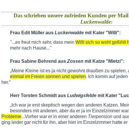
Das schrieben unsere zufrieden Kunden per Mail
Luckenwalde
:
Frau Edit Müller aus
Luckenwalde
mit Kater "Willi":
"...es freut mich sehr, dass mein
Willi sich so wohl gefühlt 
mehr nach Hause..."
Frau Sabine Behrend aus
Zossen
mit Katze "Mietzi":
„Meine Kleine ist es ja nicht gewohnt draußen zu spielen, 
einmal im Freien sonnen und spielen
. Ich komm auf jeden
her.“
Herr Torsten Schmidt aus
Ludwigsfelde
mit Kater "Luc
„Ich war je erst skeptisch wegen den anderen Katzen. Mein 
besonders mit anderen, aber da er ja im Einzelzimmer war
Probleme
...Vorher war er in einer anderen
Tierpension
und au
ging leider gar nicht für ihn, aber hier im Einzelzimmer hatte er