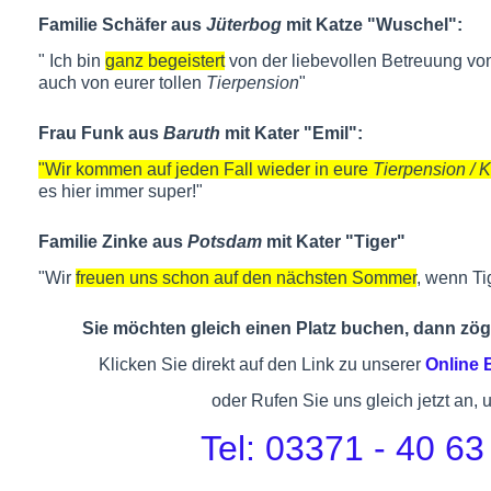
Familie Schäfer aus
Jüterbog
mit Katze "Wuschel":
" Ich bin
ganz begeistert
von der liebevollen Betreuung von
auch von eurer tollen
Tierpension
"
Frau Funk aus
Baruth
mit Kater "Emil":
"Wir kommen auf jeden Fall wieder in eure
Tierpension / 
es hier immer super!"
Familie Zinke aus
Potsdam
mit Kater "Tiger"
"Wir
freuen uns schon auf den nächsten Sommer
, wenn Ti
Sie möchten gleich einen Platz buchen, dann zöge
Klicken Sie direkt auf den Link zu unserer
Online
oder Rufen Sie uns gleich jetzt an, 
Tel: 03371 - 40 63