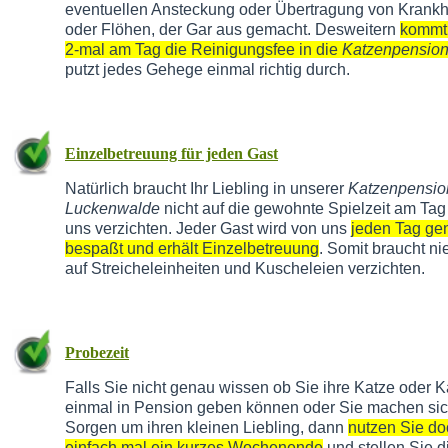
eventuellen Ansteckung oder Übertragung von Krankh
oder Flöhen, der Gar aus gemacht. Desweitern
kommt
2-mal am Tag die Reinigungsfee in die
Katzenpensio
putzt jedes Gehege einmal richtig durch.
Einzelbetreuung für jeden Gast
Natürlich braucht Ihr Liebling in unserer
Katzenpensio
Luckenwalde
nicht auf die gewohnte Spielzeit am Tag
uns verzichten. Jeder Gast wird von uns
jeden Tag g
bespaßt und erhält Einzelbetreuung
. Somit braucht n
auf Streicheleinheiten und Kuscheleien verzichten.
Probezeit
Falls Sie nicht genau wissen ob Sie ihre Katze oder K
einmal in Pension geben können oder Sie machen si
Sorgen um ihren kleinen Liebling, dann
nutzen Sie do
einfach mal ein kurzes Wochenende
und stellen Sie d