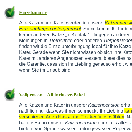
Einzelzimmer
Alle Katzen und Kater werden in unserer
Katzenpensi
Einzelgehegen untergebracht
. Somit kommt Ihr Liebli
keiner anderen Katze „in Kontakt“. Hingegen anderer
Meinungen in
Tierheimen
oder anderen
Tierpensione
finden wir die Einzelunterbringung ideal für Ihre Katze
Kater. Gerade wenn Sie nicht wissen ob sich Ihre Kat
Kater mit anderen Artgenossen versteht, bietet dies na
die Garantie, dass sich Ihr Liebling genauso erholt wie
wenn Sie im Urlaub sind.
Vollpension + All Inclusive-Paket
Alle Katzen und Kater in unserer
Katzenpension
erhal
natürlich nur das was ihnen schmeckt. Ihr Liebling
kan
verschieden Arten Nass- und Trockenfutter wählen
. N
hat die Bar in unserer
Katzenpension
ebenfalls alles 
bieten. Von Sprudelwasser, Leitungswasser, Regenwa