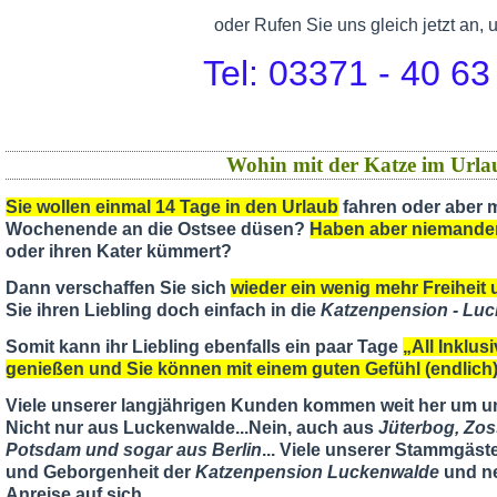
oder Rufen Sie uns gleich jetzt an, 
Tel: 03371 - 40 63
Wohin mit der Katze im Urla
Sie wollen einmal 14 Tage in den Urlaub
fahren oder aber m
Wochenende an die Ostsee düsen?
Haben aber niemande
oder ihren Kater kümmert?
Dann verschaffen Sie sich
wieder ein wenig mehr Freiheit u
Sie ihren Liebling doch einfach in die
Katzenpension - Lu
Somit kann ihr Liebling ebenfalls ein paar Tage
„All Inklus
genießen und Sie können mit einem guten Gefühl (endlic
Viele unserer langjährigen Kunden kommen weit her um u
Nicht nur aus Luckenwalde...Nein, auch aus
Jüterbog, Zos
Potsdam und sogar aus Berlin
... Viele unserer Stammgäst
und Geborgenheit der
Katzenpension Luckenwalde
und ne
Anreise auf sich...