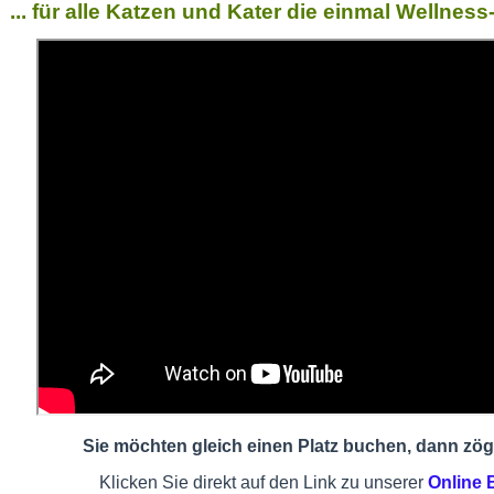
... für alle Katzen und Kater die einmal Wellne
Sie möchten gleich einen Platz buchen, dann zöge
Klicken Sie direkt auf den Link zu unserer
Online