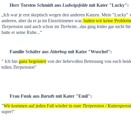
Herr Torsten Schmidt aus
Ludwigsfelde
mit Kater "Lucky":
„Ich war je
erst skeptisch
wegen den anderen Katzen. Mein "Lucky" ver
anderen,
aber da er ja im Einzelzimmer war,
hatten wir keine Problem
Tierpension
und auch schon im
Tierheim
...das ging leider gar nicht f
hatte er seine Ruhe...“
Familie Schäfer aus
Jüterbog
mit Katze "Wuschel":
" Ich bin
ganz begeistert
von der liebevollen Betreuung von euch beid
tollen
Tierpension
"
Frau Funk aus
Baruth
mit Kater "Emil":
"
Wir kommen auf jeden Fall wieder in eure
Tierpension / Katzenpensi
super!"