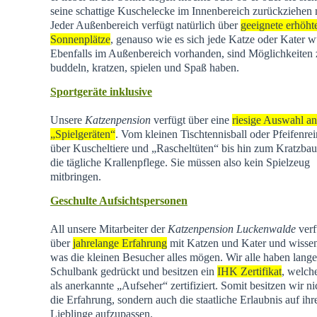
seine schattige Kuschelecke im Innenbereich zurückziehen
Jeder Außenbereich verfügt natürlich über
geeignete erhöht
Sonnenplätze
, genauso wie es sich jede Katze oder Kater w
Ebenfalls im Außenbereich vorhanden, sind Möglichkeiten
buddeln, kratzen, spielen und Spaß haben.
Sportgeräte inklusive
Unsere
Katzenpension
verfügt über eine
riesige Auswahl an
„Spielgeräten“
. Vom kleinen Tischtennisball oder Pfeifenrei
über Kuscheltiere und „Rascheltüten“ bis hin zum Kratzba
die tägliche Krallenpflege. Sie müssen also kein Spielzeug
mitbringen.
Geschulte Aufsichtspersonen
All unsere Mitarbeiter der
Katzenpension Luckenwalde
verf
über
jahrelange Erfahrung
mit Katzen und Kater und wisse
was die kleinen Besucher alles mögen. Wir alle haben lange
Schulbank gedrückt und besitzen ein
IHK Zertifikat
, welch
als anerkannte „Aufseher“ zertifiziert. Somit besitzen wir ni
die Erfahrung, sondern auch die staatliche Erlaubnis auf ihr
Lieblinge aufzupassen.