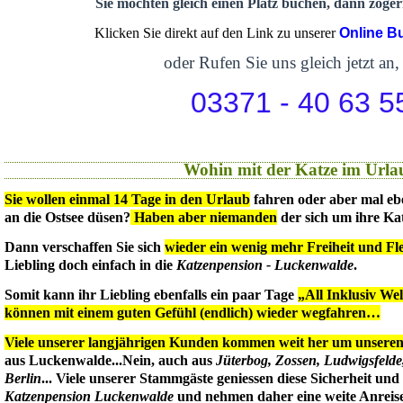
Sie möchten gleich einen Platz buchen, dann zögern
Klicken Sie direkt auf den Link zu unserer
Online B
oder Rufen Sie uns gleich jetzt an,
03371 - 40 63 5
Wohin mit der Katze im Urla
Sie wollen einmal 14 Tage in den Urlaub
fahren oder aber mal eb
an die Ostsee düsen?
Haben aber niemanden
der sich um ihre Ka
Dann verschaffen Sie sich
wieder ein wenig mehr Freiheit und Flex
Liebling doch einfach in die
Katzenpension - Luckenwalde
.
Somit kann ihr Liebling ebenfalls ein paar Tage
„All Inklusiv We
können mit einem guten Gefühl (endlich) wieder wegfahren…
Viele unserer langjährigen Kunden kommen weit her um unseren 
aus Luckenwalde...Nein, auch aus
Jüterbog, Zossen, Ludwigsfeld
Berlin
... Viele unserer Stammgäste geniessen diese Sicherheit un
Katzenpension Luckenwalde
und nehmen daher eine weite Anreise 