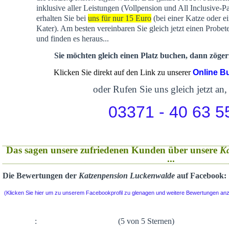
inklusive aller Leistungen (Vollpension und All Inclusive-P
erhalten Sie bei
uns für nur 15 Euro
(bei einer Katze oder e
Kater). Am besten vereinbaren Sie gleich jetzt einen Probet
und finden es heraus...
Sie möchten gleich einen Platz buchen, dann zögern
Klicken Sie direkt auf den Link zu unserer
Online B
oder Rufen Sie uns gleich jetzt an,
03371 - 40 63 5
Das sagen unsere zufriedenen Kunden über unsere
K
...
Die Bewertungen der
Katzenpension Luckenwalde
auf Facebook:
(Klicken Sie hier um zu unserem Facebookprofil zu glenagen und weitere Bewertungen an
:
(5 von 5 Sternen)