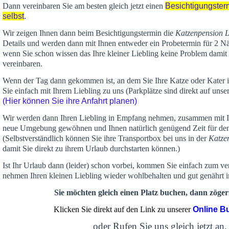
Dann vereinbaren Sie am besten gleich jetzt einen
Besichtigungster
selbst
.
Wir zeigen Ihnen dann beim Besichtigungstermin die
Katzenpension 
Details und werden dann mit Ihnen entweder ein Probetermin für 2 Nä
wenn Sie schon wissen das Ihre kleiner Liebling keine Problem damit 
vereinbaren.
Wenn der Tag dann gekommen ist, an dem Sie Ihre Katze oder Kater
Sie einfach mit Ihrem Liebling zu uns (Parkplätze sind direkt auf un
(Hier können Sie ihre Anfahrt planen)
Wir werden dann Ihren Liebling in Empfang nehmen, zusammen mit Ih
neue Umgebung gewöhnen und Ihnen
natürlich genügend Zeit
für de
(Selbstverständlich können Sie ihre Transportbox bei uns in der
Katze
damit Sie direkt zu ihrem Urlaub durchstarten können.)
Ist Ihr Urlaub dann (leider) schon vorbei, kommen Sie einfach zum v
nehmen Ihren kleinen Liebling wieder wohlbehalten und gut genährt 
Sie möchten gleich einen Platz buchen, dann zögern
Klicken Sie direkt auf den Link zu unserer
Online B
oder Rufen Sie uns gleich jetzt an,