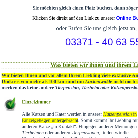
Sie möchten gleich einen Platz buchen, dann zögern
Klicken Sie direkt auf den Link zu unserer
Online B
oder Rufen Sie uns gleich jetzt an,
03371 - 40 63 5
Was bieten wir ihnen und ihrem Li
Wir bieten Ihnen und vor allem Ihrem Liebling viele exklusive A
Umkreis von mehr als 100 km rund um
Luckenwalde
nicht noch e
merken das keine andere
Tierpension, Tierheim oder Katzenpensi
Einzelzimmer
Alle Katzen und Kater werden in unserer
Katzenpension
in
Einzelgehegen untergebracht
. Somit kommt Ihr Liebling mit
anderen Katze „in Kontakt“. Hingegen anderer Meinungen 
Tierheimen
oder anderen
Tierpensionen
, finden wir die