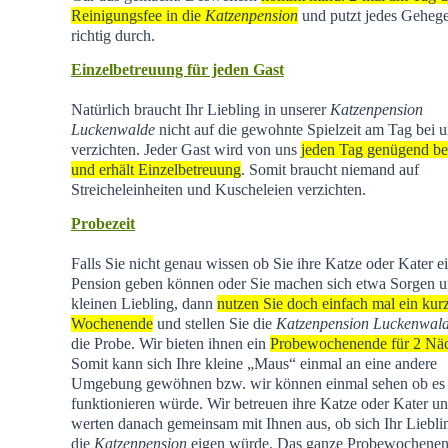
Reinigungsfee in die
Katzenpension
und putzt jedes Geheg
richtig durch.
Einzelbetreuung für jeden Gast
Natürlich braucht Ihr Liebling in unserer
Katzenpension
Luckenwalde
nicht auf die gewohnte Spielzeit am Tag bei u
verzichten. Jeder Gast wird von uns
jeden Tag genügend be
und erhält Einzelbetreuung
. Somit braucht niemand auf
Streicheleinheiten und Kuscheleien verzichten.
Probezeit
Falls Sie nicht genau wissen ob Sie ihre Katze oder Kater e
Pension geben können oder Sie machen sich etwa Sorgen u
kleinen Liebling, dann
nutzen Sie doch einfach mal ein kur
Wochenende
und stellen Sie die
Katzenpension Luckenwal
die Probe. Wir bieten ihnen ein
Probewochenende für 2 Nä
Somit kann sich Ihre kleine „Maus“ einmal an eine andere
Umgebung gewöhnen bzw. wir können einmal sehen ob es
funktionieren würde. Wir betreuen ihre Katze oder Kater u
werten danach gemeinsam mit Ihnen aus, ob sich Ihr Liebli
die
Katzenpension
eigen würde. Das ganze Probewochene