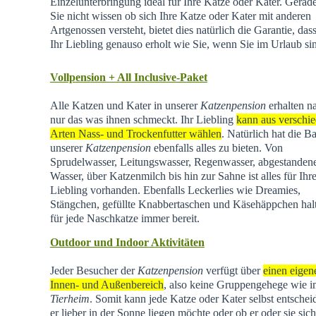
Einzelunterbringung ideal für Ihre Katze oder Kater. Gera
Sie nicht wissen ob sich Ihre Katze oder Kater mit anderen
Artgenossen versteht, bietet dies natürlich die Garantie, dass
Ihr Liebling genauso erholt wie Sie, wenn Sie im Urlaub si
Vollpension + All Inclusive-Paket
Alle Katzen und Kater in unserer
Katzenpension
erhalten na
nur das was ihnen schmeckt. Ihr Liebling
kann aus verschi
Arten Nass- und Trockenfutter wählen
. Natürlich hat die Ba
unserer
Katzenpension
ebenfalls alles zu bieten. Von
Sprudelwasser, Leitungswasser, Regenwasser, abgestande
Wasser, über Katzenmilch bis hin zur Sahne ist alles für Ihr
Liebling vorhanden. Ebenfalls Leckerlies wie Dreamies,
Stängchen, gefüllte Knabbertaschen und Käsehäppchen hal
für jede Naschkatze immer bereit.
Outdoor und Indoor Aktivitäten
Jeder Besucher der
Katzenpension
verfügt über
einen eigen
Innen- und Außenbereich
, also keine Gruppengehege wie 
Tierheim
.
Somit kann jede Katze oder Kater selbst entschei
er lieber in der Sonne liegen möchte oder ob er oder sie sich