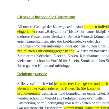
Liebevolle individuelle Einrichtung
All unsere Gehege der
Katzenpension
sind
komplett individ
eingerichtet
(vom „Babyzimmer“ bis „Mehrmannschlafplätz
mehrere Katzen eines Besitzers). Je nach Wunsch können Si
eigen Einrichtungen, also die Lieblingsdecke oder das
Lieblingskörbchen mitbringen oder aber Sie nutzen eines u
zahlreichen Einrichtungsgegenstände
. Wir richten natürlich 
Zimmer mit Körbchen, Decken, Kissen, Kratzbäume und vi
vieles mehr schon im Vorfeld für Sie ein. Somit brauchen Si
ihren ganzen Hausstand mitbringen.
Reinigungsservice
Selbstverständlich wird
jedes unserer Gehege vor und nach
Besuch einer Katze oder eines Katers für Sie komplett
grundgereinigt
, desinfiziert und komplett neu eingerichtet. 
werden schon im Vorfeld alle Gefahren einer eventuellen
Ansteckung oder Übertragung von Krankheiten oder Flöhen
Gar aus gemacht. Desweitern
kommt mind. 2-mal am Tag d