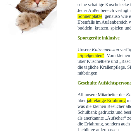
seine schattige Kuschelecke
Jeder Außenbereich verfügt 
Sonnenplätze
, genauso wie e
Ebenfalls im Außenbereich 
buddeln, kratzen, spielen un
Sportgeräte inklusive
Unsere
Katzenpension
verfüg
„Spielgeräten“
. Vom kleinen 
über Kuscheltiere und „Rasc
die tägliche Krallenpflege. 
mitbringen.
Geschulte Aufsichtsperson
All unsere Mitarbeiter der
Ka
über
jahrelange Erfahrung
mi
was die kleinen Besucher all
Schulbank gedrückt und besi
als anerkannte „Aufseher“ zer
die Erfahrung, sondern auch d
Lieblinge aufzupassen.