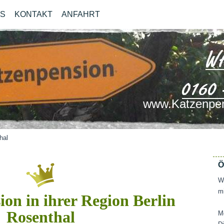
OS
KONTAKT
ANFAHRT
www.Katzenpen
hal
Ö
Wi
mi
on in ihrer Region Berlin
Rosenthal
M