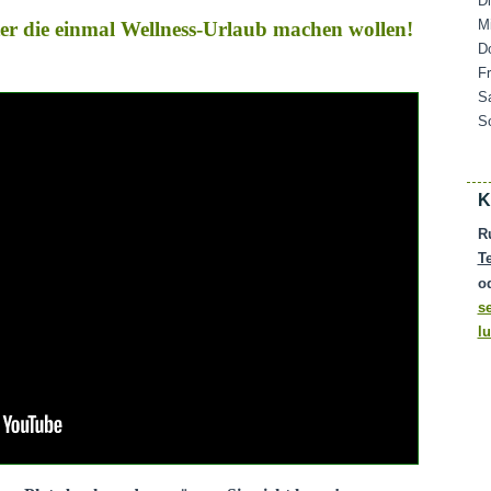
D
M
ater die einmal Wellness-Urlaub machen wollen!
D
F
S
S
K
R
T
o
s
l