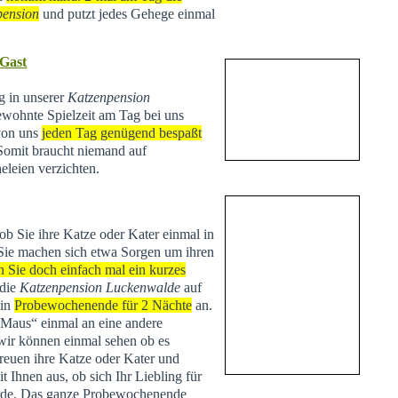
pension
und putzt jedes Gehege einmal
 Gast
ng in unserer
Katzenpension
ewohnte Spielzeit am Tag bei uns
 von uns
jeden Tag genügend bespaßt
 Somit braucht niemand auf
eleien verzichten.
 ob Sie ihre Katze oder Kater einmal in
Sie machen sich etwa Sorgen um ihren
n Sie doch einfach mal ein kurzes
 die
Katzenpension Luckenwalde
auf
ein
Probewochenende für 2 Nächte
an.
 „Maus“ einmal an eine andere
r können einmal sehen ob es
treuen ihre Katze oder Kater und
Ihnen aus, ob sich Ihr Liebling für
de. Das ganze Probewochenende