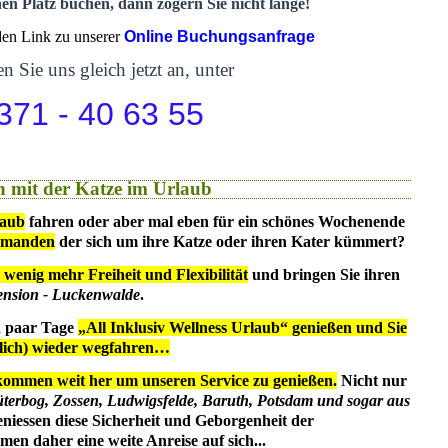
nen Platz buchen, dann zögern Sie nicht lange!
 den Link zu unserer
Online Buchungsanfrage
n Sie uns gleich jetzt an, unter
371 - 40 63 55
 mit der Katze im Urlaub
laub
fahren oder aber mal eben für ein schönes Wochenende
emanden
der sich um ihre Katze oder ihren Kater kümmert?
 wenig mehr Freiheit und Flexibilität
und bringen Sie ihren
ension - Luckenwalde
.
in paar Tage
„All Inklusiv Wellness Urlaub“ genießen und Sie
dlich) wieder wegfahren…
kommen weit her um unseren Service zu genießen.
Nicht nur
üterbog, Zossen, Ludwigsfelde, Baruth, Potsdam und sogar aus
eniessen diese Sicherheit und Geborgenheit der
en daher eine weite Anreise auf sich...