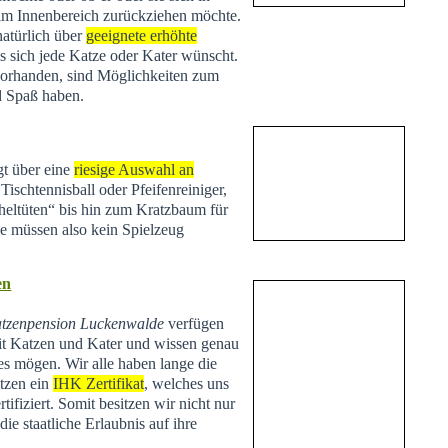
 im Innenbereich zurückziehen möchte.
natürlich über
geeignete erhöhte
s sich jede Katze oder Kater wünscht.
vorhanden, sind Möglichkeiten zum
d Spaß haben.
t über eine
riesige Auswahl an
Tischtennisball oder Pfeifenreiniger,
heltüten“ bis hin zum Kratzbaum für
Sie müssen also kein Spielzeug
en
tzenpension Luckenwalde
verfügen
t Katzen und Kater und wissen genau
es mögen. Wir alle haben lange die
tzen ein
IHK Zertifikat
, welches uns
tifiziert. Somit besitzen wir nicht nur
ie staatliche Erlaubnis auf ihre