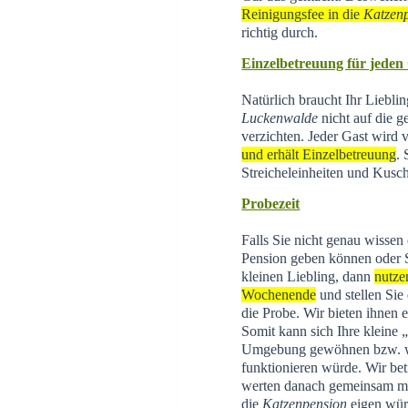
Reinigungsfee in die
Katzen
richtig durch.
Einzelbetreuung für jeden
Natürlich braucht Ihr Liebli
Luckenwalde
nicht auf die g
verzichten. Jeder Gast wird
und erhält Einzelbetreuung
.
Streicheleinheiten und Kusch
Probezeit
Falls Sie nicht genau wissen
Pension geben können oder 
kleinen Liebling, dann
nutze
Wochenende
und stellen Sie
die Probe. Wir bieten ihnen 
Somit kann sich Ihre kleine
Umgebung gewöhnen bzw. wi
funktionieren würde. Wir be
werten danach gemeinsam mit 
die
Katzenpension
eigen wür