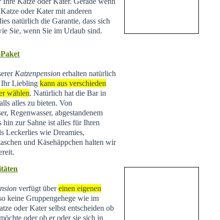
ür Ihre Katze oder Kater. Gerade wenn
e Katze oder Kater mit anderen
ies natürlich die Garantie, dass sich
wie Sie, wenn Sie im Urlaub sind.
-Paket
serer
Katzenpension
erhalten natürlich
 Ihr Liebling
kann aus verschieden
er wählen
. Natürlich hat die Bar in
lls alles zu bieten. Von
ser, Regenwasser, abgestandenem
hin zur Sahne ist alles für Ihren
ls Leckerlies wie Dreamies,
taschen und Käsehäppchen halten wir
reit.
täten
nsion
verfügt über
einen eigenen
lso keine Gruppengehege wie im
tze oder Kater selbst entscheiden ob
 möchte oder ob er oder sie sich in