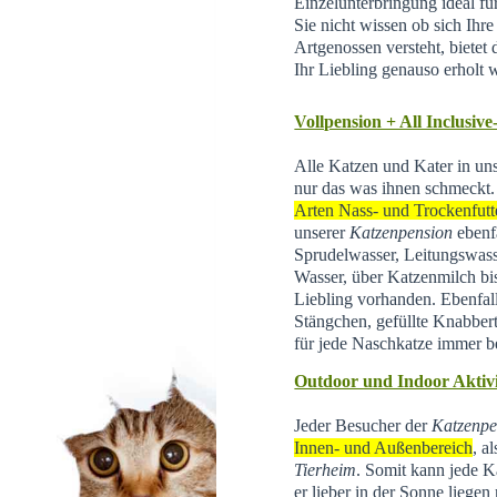
Einzelunterbringung ideal f
Sie nicht wissen ob sich Ihr
Artgenossen versteht, bietet d
Ihr Liebling genauso erholt 
Vollpension + All Inclusive
Alle Katzen und Kater in un
nur das was ihnen schmeckt.
Arten Nass- und Trockenfutt
unserer
Katzenpension
ebenfa
Sprudelwasser, Leitungswas
Wasser, über Katzenmilch bis 
Liebling vorhanden. Ebenfal
Stängchen, gefüllte Knabber
für jede Naschkatze immer be
Outdoor und Indoor Aktivi
Jeder Besucher der
Katzenpe
Innen- und Außenbereich
, a
Tierheim
.
Somit kann jede Ka
er lieber in der Sonne liegen