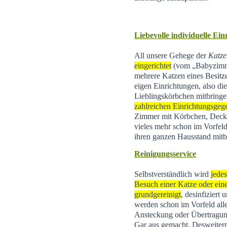
Liebevolle individuelle Ei
All unsere Gehege der
Katze
eingerichtet
(vom „Babyzimme
mehrere Katzen eines Besitz
eigen Einrichtungen, also di
Lieblingskörbchen mitbringe
zahlreichen Einrichtungsgeg
Zimmer mit Körbchen, Decke
vieles mehr schon im Vorfeld
ihren ganzen Hausstand mitb
Reinigungsservice
Selbstverständlich wird
jede
Besuch einer Katze oder eine
grundgereinigt
, desinfiziert
werden schon im Vorfeld all
Ansteckung oder Übertragun
Gar aus gemacht. Desweite