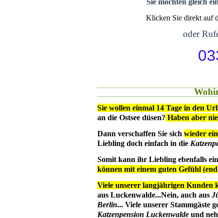
Sie möchten gleich ei
Klicken Sie direkt auf
oder Rufe
03
Wohin
Sie wollen einmal 14 Tage in den Ur
an die Ostsee düsen?
Haben aber ni
Dann verschaffen Sie sich
wieder ein
Liebling doch einfach in die
Katzenp
Somit kann ihr Liebling ebenfalls e
können mit einem guten Gefühl (en
Viele unserer langjährigen Kunden 
aus Luckenwalde...Nein, auch aus
J
Berlin
... Viele unserer Stammgäste g
Katzenpension Luckenwalde
und nehm