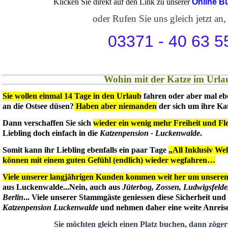
Klicken Sie direkt auf den Link zu unserer
Online B
oder Rufen Sie uns gleich jetzt an,
03371 - 40 63 5
Wohin mit der Katze im Urla
Sie wollen einmal 14 Tage in den Urlaub
fahren oder aber mal eb
an die Ostsee düsen?
Haben aber niemanden
der sich um ihre Ka
Dann verschaffen Sie sich
wieder ein wenig mehr Freiheit und Flex
Liebling doch einfach in die
Katzenpension - Luckenwalde
.
Somit kann ihr Liebling ebenfalls ein paar Tage
„All Inklusiv We
können mit einem guten Gefühl (endlich) wieder wegfahren…
Viele unserer langjährigen Kunden kommen weit her um unseren 
aus Luckenwalde...Nein, auch aus
Jüterbog, Zossen, Ludwigsfeld
Berlin
... Viele unserer Stammgäste geniessen diese Sicherheit un
Katzenpension Luckenwalde
und nehmen daher eine weite Anreise 
Sie möchten gleich einen Platz buchen, dann zögern