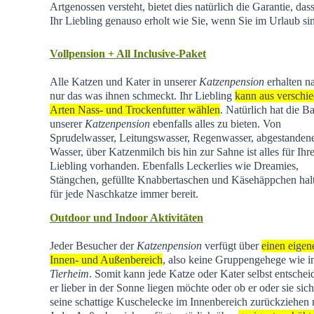
Artgenossen versteht, bietet dies natürlich die Garantie, dass
Ihr Liebling genauso erholt wie Sie, wenn Sie im Urlaub si
Vollpension + All Inclusive-Paket
Alle Katzen und Kater in unserer
Katzenpension
erhalten na
nur das was ihnen schmeckt. Ihr Liebling
kann aus verschi
Arten Nass- und Trockenfutter wählen
. Natürlich hat die Ba
unserer
Katzenpension
ebenfalls alles zu bieten. Von
Sprudelwasser, Leitungswasser, Regenwasser, abgestande
Wasser, über Katzenmilch bis hin zur Sahne ist alles für Ihr
Liebling vorhanden. Ebenfalls Leckerlies wie Dreamies,
Stängchen, gefüllte Knabbertaschen und Käsehäppchen hal
für jede Naschkatze immer bereit.
Outdoor und Indoor Aktivitäten
Jeder Besucher der
Katzenpension
verfügt über
einen eigen
Innen- und Außenbereich
, also keine Gruppengehege wie 
Tierheim
.
Somit kann jede Katze oder Kater selbst entschei
er lieber in der Sonne liegen möchte oder ob er oder sie sich
seine schattige Kuschelecke im Innenbereich zurückziehen