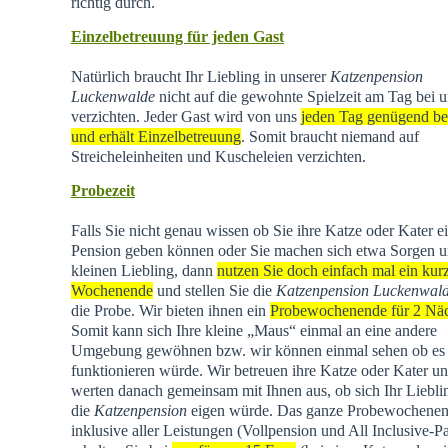
richtig durch.
Einzelbetreuung für jeden Gast
Natürlich braucht Ihr Liebling in unserer
Katzenpension
Luckenwalde
nicht auf die gewohnte Spielzeit am Tag bei u
verzichten. Jeder Gast wird von uns
jeden Tag genügend be
und erhält Einzelbetreuung
. Somit braucht niemand auf
Streicheleinheiten und Kuscheleien verzichten.
Probezeit
Falls Sie nicht genau wissen ob Sie ihre Katze oder Kater e
Pension geben können oder Sie machen sich etwa Sorgen u
kleinen Liebling, dann
nutzen Sie doch einfach mal ein kur
Wochenende
und stellen Sie die
Katzenpension Luckenwal
die Probe. Wir bieten ihnen ein
Probewochenende für 2 Nä
Somit kann sich Ihre kleine „Maus“ einmal an eine andere
Umgebung gewöhnen bzw. wir können einmal sehen ob es
funktionieren würde. Wir betreuen ihre Katze oder Kater u
werten danach gemeinsam mit Ihnen aus, ob sich Ihr Liebli
die
Katzenpension
eigen würde. Das ganze Probewochene
inklusive aller Leistungen (Vollpension und All Inclusive-P