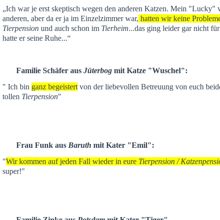
„Ich war je
erst skeptisch
wegen den anderen Katzen. Mein "Lucky" ver
anderen,
aber da er ja im Einzelzimmer war,
hatten wir keine Problem
Tierpension
und auch schon im
Tierheim
...das ging leider gar nicht f
hatte er seine Ruhe...“
Familie Schäfer aus
Jüterbog
mit Katze "Wuschel":
" Ich bin
ganz begeistert
von der liebevollen Betreuung von euch beid
tollen
Tierpension
"
Frau Funk aus
Baruth
mit Kater "Emil":
"
Wir kommen auf jeden Fall wieder in eure
Tierpension / Katzenpensi
super!"
Familie Zinke aus
Potsdam
mit Kater "Tiger"