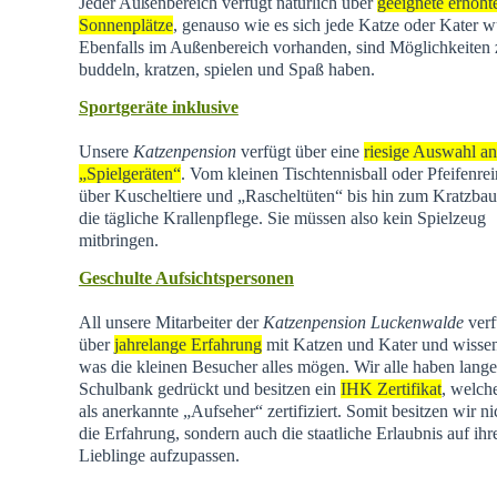
Jeder Außenbereich verfügt natürlich über
geeignete erhöht
Sonnenplätze
, genauso wie es sich jede Katze oder Kater w
Ebenfalls im Außenbereich vorhanden, sind Möglichkeiten
buddeln, kratzen, spielen und Spaß haben.
Sportgeräte inklusive
Unsere
Katzenpension
verfügt über eine
riesige Auswahl an
„Spielgeräten“
. Vom kleinen Tischtennisball oder Pfeifenrei
über Kuscheltiere und „Rascheltüten“ bis hin zum Kratzba
die tägliche Krallenpflege. Sie müssen also kein Spielzeug
mitbringen.
Geschulte Aufsichtspersonen
All unsere Mitarbeiter der
Katzenpension Luckenwalde
verf
über
jahrelange Erfahrung
mit Katzen und Kater und wisse
was die kleinen Besucher alles mögen. Wir alle haben lange
Schulbank gedrückt und besitzen ein
IHK Zertifikat
, welch
als anerkannte „Aufseher“ zertifiziert. Somit besitzen wir ni
die Erfahrung, sondern auch die staatliche Erlaubnis auf ihr
Lieblinge aufzupassen.