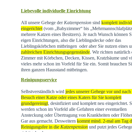
Liebevolle individuelle Einrichtung
All unsere Gehege der
Katzenpension
sind
komplett individ
eingerichtet
(vom „Babyzimmer“ bis „Mehrmannschlafplätz
mehrere Katzen eines Besitzers). Je nach Wunsch können Si
eigen Einrichtungen, also die Lieblingsdecke oder das
Lieblingskörbchen mitbringen oder aber Sie nutzen eines u
zahlreichen Einrichtungsgegenstände
. Wir richten natürlich 
Zimmer mit Körbchen, Decken, Kissen, Kratzbäume und vi
vieles mehr schon im Vorfeld für Sie ein. Somit brauchen Si
ihren ganzen Hausstand mitbringen.
Reinigungsservice
Selbstverständlich wird
jedes unserer Gehege vor und nach
Besuch einer Katze oder eines Katers für Sie komplett
grundgereinigt
, desinfiziert und komplett neu eingerichtet. 
werden schon im Vorfeld alle Gefahren einer eventuellen
Ansteckung oder Übertragung von Krankheiten oder Flöhen
Gar aus gemacht. Desweitern
kommt mind. 2-mal am Tag d
Reinigungsfee in die
Katzenpension
und putzt jedes Geheg