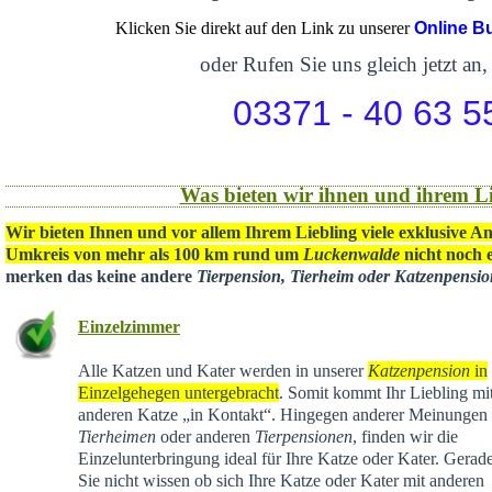
Klicken Sie direkt auf den Link zu unserer
Online B
oder Rufen Sie uns gleich jetzt an,
03371 - 40 63 5
Was bieten wir ihnen und ihrem Li
Wir bieten Ihnen und vor allem Ihrem Liebling viele exklusive A
Umkreis von mehr als 100 km rund um
Luckenwalde
nicht noch e
merken das keine andere
Tierpension, Tierheim oder Katzenpensi
Einzelzimmer
Alle Katzen und Kater werden in unserer
Katzenpension
in
Einzelgehegen untergebracht
. Somit kommt Ihr Liebling mit
anderen Katze „in Kontakt“. Hingegen anderer Meinungen 
Tierheimen
oder anderen
Tierpensionen
, finden wir die
Einzelunterbringung ideal für Ihre Katze oder Kater. Gera
Sie nicht wissen ob sich Ihre Katze oder Kater mit anderen