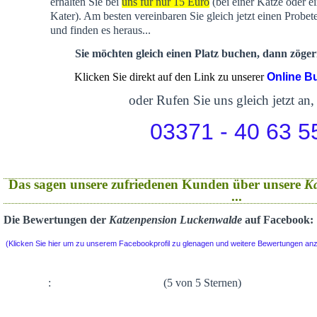
erhalten Sie bei
uns für nur 15 Euro
(bei einer Katze oder e
Kater). Am besten vereinbaren Sie gleich jetzt einen Probet
und finden es heraus...
Sie möchten gleich einen Platz buchen, dann zögern
Klicken Sie direkt auf den Link zu unserer
Online B
oder Rufen Sie uns gleich jetzt an,
03371 - 40 63 5
Das sagen unsere zufriedenen Kunden über unsere
K
...
Die Bewertungen der
Katzenpension Luckenwalde
auf Facebook:
(Klicken Sie hier um zu unserem Facebookprofil zu glenagen und weitere Bewertungen an
:
(5 von 5 Sternen)