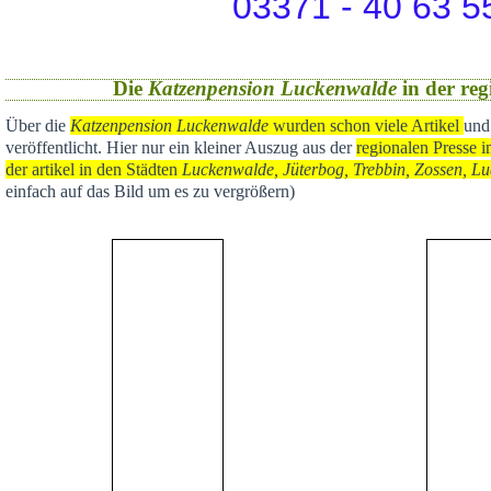
03371 - 40 63 5
Die
Katzenpension Luckenwalde
in der reg
Über die
Katzenpension Luckenwalde
wurden schon viele Artikel
und
veröffentlicht
. Hier nur ein kleiner Auszug aus der
regional
en Presse i
der artikel in den Städten
Luckenwalde, Jüterbog, Trebbin, Zossen, Lu
einfach auf das Bild um es zu vergrößern)