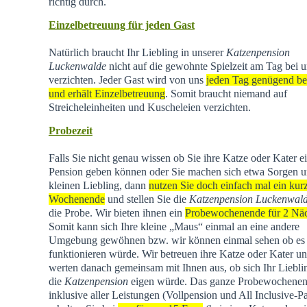
richtig durch.
Einzelbetreuung für jeden Gast
Natürlich braucht Ihr Liebling in unserer
Katzenpension
Luckenwalde
nicht auf die gewohnte Spielzeit am Tag bei u
verzichten. Jeder Gast wird von uns
jeden Tag genügend be
und erhält Einzelbetreuung
. Somit braucht niemand auf
Streicheleinheiten und Kuscheleien verzichten.
Probezeit
Falls Sie nicht genau wissen ob Sie ihre Katze oder Kater e
Pension geben können oder Sie machen sich etwa Sorgen u
kleinen Liebling, dann
nutzen Sie doch einfach mal ein kur
Wochenende
und stellen Sie die
Katzenpension Luckenwal
die Probe. Wir bieten ihnen ein
Probewochenende für 2 Nä
Somit kann sich Ihre kleine „Maus“ einmal an eine andere
Umgebung gewöhnen bzw. wir können einmal sehen ob es
funktionieren würde. Wir betreuen ihre Katze oder Kater u
werten danach gemeinsam mit Ihnen aus, ob sich Ihr Liebli
die
Katzenpension
eigen würde. Das ganze Probewochene
inklusive aller Leistungen (Vollpension und All Inclusive-P