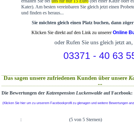
erhalten Sie bei
uns für nur 15 Euro
(bei einer Katze oder e
Kater). Am besten vereinbaren Sie gleich jetzt einen Probet
und finden es heraus...
Sie möchten gleich einen Platz buchen, dann zögern
Klicken Sie direkt auf den Link zu unserer
Online B
oder Rufen Sie uns gleich jetzt an,
03371 - 40 63 5
Das sagen unsere zufriedenen Kunden über unsere
K
...
Die Bewertungen der
Katzenpension Luckenwalde
auf Facebook:
(Klicken Sie hier um zu unserem Facebookprofil zu glenagen und weitere Bewertungen an
:
(5 von 5 Sternen)