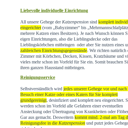
Liebevolle individuelle Einrichtung
All unsere Gehege der
Katzenpension
sind
komplett individ
eingerichtet
(vom „Babyzimmer“ bis „Mehrmannschlafplätz
mehrere Katzen eines Besitzers). Je nach Wunsch können Si
eigen Einrichtungen, also die Lieblingsdecke oder das
Lieblingskörbchen mitbringen oder aber Sie nutzen eines u
zahlreichen Einrichtungsgegenstände
. Wir richten natürlich 
Zimmer mit Körbchen, Decken, Kissen, Kratzbäume und vi
vieles mehr schon im Vorfeld für Sie ein. Somit brauchen Si
ihren ganzen Hausstand mitbringen.
Reinigungsservice
Selbstverständlich wird
jedes unserer Gehege vor und nach
Besuch einer Katze oder eines Katers für Sie komplett
grundgereinigt
, desinfiziert und komplett neu eingerichtet. 
werden schon im Vorfeld alle Gefahren einer eventuellen
Ansteckung oder Übertragung von Krankheiten oder Flöhen
Gar aus gemacht. Desweitern
kommt mind. 2-mal am Tag d
Reinigungsfee in die
Katzenpension
und putzt jedes Geheg