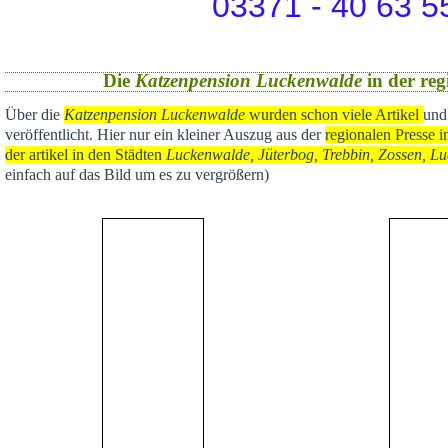
03371 - 40 63 5
Die
Katzenpension Luckenwalde
in der reg
Über die
Katzenpension Luckenwalde
wurden schon viele Artikel
und
veröffentlicht
. Hier nur ein kleiner Auszug aus der
regional
en Presse i
der artikel in den Städten
Luckenwalde, Jüterbog, Trebbin, Zossen, Lu
einfach auf das Bild um es zu vergrößern)