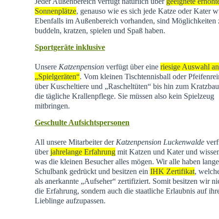
Jeder Außenbereich verfügt natürlich über
geeignete erhöht
Sonnenplätze
, genauso wie es sich jede Katze oder Kater w
Ebenfalls im Außenbereich vorhanden, sind Möglichkeiten
buddeln, kratzen, spielen und Spaß haben.
Sportgeräte inklusive
Unsere
Katzenpension
verfügt über eine
riesige Auswahl an
„Spielgeräten“
. Vom kleinen Tischtennisball oder Pfeifenrei
über Kuscheltiere und „Rascheltüten“ bis hin zum Kratzba
die tägliche Krallenpflege. Sie müssen also kein Spielzeug
mitbringen.
Geschulte Aufsichtspersonen
All unsere Mitarbeiter der
Katzenpension Luckenwalde
verf
über
jahrelange Erfahrung
mit Katzen und Kater und wisse
was die kleinen Besucher alles mögen. Wir alle haben lange
Schulbank gedrückt und besitzen ein
IHK Zertifikat
, welch
als anerkannte „Aufseher“ zertifiziert. Somit besitzen wir ni
die Erfahrung, sondern auch die staatliche Erlaubnis auf ihr
Lieblinge aufzupassen.