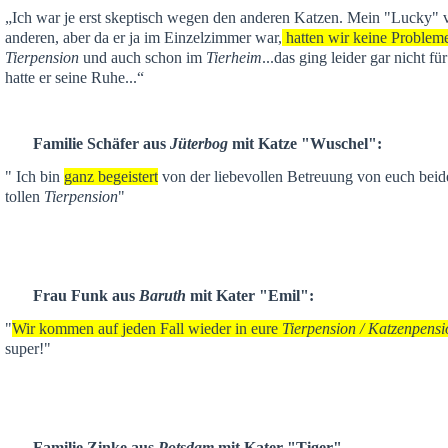
„Ich war je
erst skeptisch
wegen den anderen Katzen. Mein "Lucky" ver
anderen,
aber da er ja im Einzelzimmer war,
hatten wir keine Problem
Tierpension
und auch schon im
Tierheim
...das ging leider gar nicht f
hatte er seine Ruhe...“
Familie Schäfer aus
Jüterbog
mit Katze "Wuschel":
" Ich bin
ganz begeistert
von der liebevollen Betreuung von euch beid
tollen
Tierpension
"
Frau Funk aus
Baruth
mit Kater "Emil":
"
Wir kommen auf jeden Fall wieder in eure
Tierpension / Katzenpensi
super!"
Familie Zinke aus
Potsdam
mit Kater "Tiger"