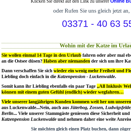
Klicken Sie direkt auf den Link zu unserer
Online B
oder Rufen Sie uns gleich jetzt an,
03371 - 40 63 5
Wohin mit der Katze im Urla
Sie wollen einmal 14 Tage in den Urlaub
fahren oder aber mal eb
an die Ostsee düsen?
Haben aber niemanden
der sich um ihre Ka
Dann verschaffen Sie sich
wieder ein wenig mehr Freiheit und Flex
Liebling doch einfach in die
Katzenpension - Luckenwalde
.
Somit kann ihr Liebling ebenfalls ein paar Tage
„All Inklusiv We
können mit einem guten Gefühl (endlich) wieder wegfahren…
Viele unserer langjährigen Kunden kommen weit her um unseren 
aus Luckenwalde...Nein, auch aus
Jüterbog, Zossen, Ludwigsfeld
Berlin
... Viele unserer Stammgäste geniessen diese Sicherheit un
Katzenpension Luckenwalde
und nehmen daher eine weite Anreise 
Sie möchten gleich einen Platz buchen, dann zögern