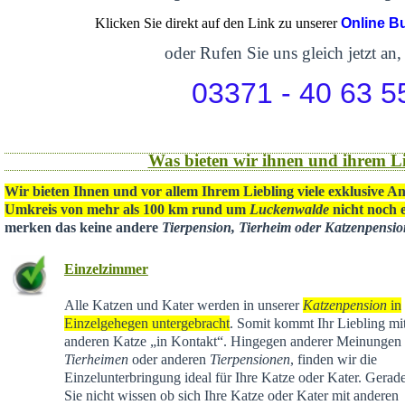
Klicken Sie direkt auf den Link zu unserer
Online B
oder Rufen Sie uns gleich jetzt an,
03371 - 40 63 5
Was bieten wir ihnen und ihrem Li
Wir bieten Ihnen und vor allem Ihrem Liebling viele exklusive A
Umkreis von mehr als 100 km rund um
Luckenwalde
nicht noch e
merken das keine andere
Tierpension, Tierheim oder Katzenpensi
Einzelzimmer
Alle Katzen und Kater werden in unserer
Katzenpension
in
Einzelgehegen untergebracht
. Somit kommt Ihr Liebling mit
anderen Katze „in Kontakt“. Hingegen anderer Meinungen 
Tierheimen
oder anderen
Tierpensionen
, finden wir die
Einzelunterbringung ideal für Ihre Katze oder Kater. Gera
Sie nicht wissen ob sich Ihre Katze oder Kater mit anderen