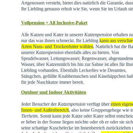
Artgenossen versteht, bietet dies natürlich die Garantie, dass
Ihr Liebling genauso erholt wie Sie, wenn Sie im Urlaub si
Vollpension + All Inclusive-Paket
Alle Katzen und Kater in unserer
Katzenpension
erhalten na
nur das was ihnen schmeckt. Ihr Liebling
kann aus verschi
Arten Nass- und Trockenfutter wählen
. Natürlich hat die Ba
unserer
Katzenpension
ebenfalls alles zu bieten. Von
Sprudelwasser, Leitungswasser, Regenwasser, abgestande
Wasser, über Katzenmilch bis hin zur Sahne ist alles für Ihr
Liebling vorhanden. Ebenfalls Leckerlies wie Dreamies,
Stängchen, gefüllte Knabbertaschen und Käsehäppchen hal
für jede Naschkatze immer bereit.
Outdoor und Indoor Aktivitäten
Jeder Besucher der
Katzenpension
verfügt über
einen eigen
Innen- und Außenbereich
, also keine Gruppengehege wie 
Tierheim
.
Somit kann jede Katze oder Kater selbst entschei
er lieber in der Sonne liegen möchte oder ob er oder sie sich
seine schattige Kuschelecke im Innenbereich zurückziehen