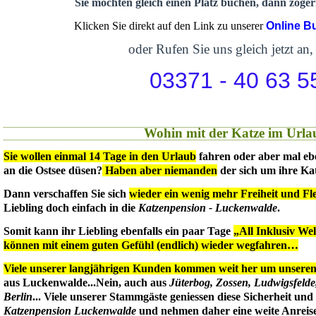
Sie möchten gleich einen Platz buchen, dann zögern
Klicken Sie direkt auf den Link zu unserer
Online B
oder Rufen Sie uns gleich jetzt an,
03371 - 40 63 5
Wohin mit der Katze im Urla
Sie wollen einmal 14 Tage in den Urlaub
fahren oder aber mal eb
an die Ostsee düsen?
Haben aber niemanden
der sich um ihre Ka
Dann verschaffen Sie sich
wieder ein wenig mehr Freiheit und Flex
Liebling doch einfach in die
Katzenpension - Luckenwalde
.
Somit kann ihr Liebling ebenfalls ein paar Tage
„All Inklusiv We
können mit einem guten Gefühl (endlich) wieder wegfahren…
Viele unserer langjährigen Kunden kommen weit her um unseren 
aus Luckenwalde...Nein, auch aus
Jüterbog, Zossen, Ludwigsfeld
Berlin
... Viele unserer Stammgäste geniessen diese Sicherheit un
Katzenpension Luckenwalde
und nehmen daher eine weite Anreise 