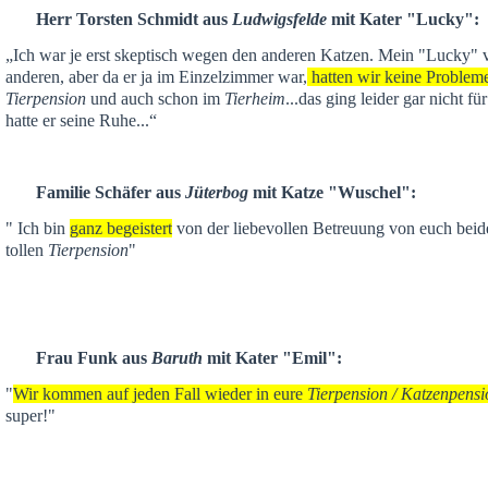
Herr Torsten Schmidt aus
Ludwigsfelde
mit Kater "Lucky":
„Ich war je
erst skeptisch
wegen den anderen Katzen. Mein "Lucky" ver
anderen,
aber da er ja im Einzelzimmer war,
hatten wir keine Problem
Tierpension
und auch schon im
Tierheim
...das ging leider gar nicht f
hatte er seine Ruhe...“
Familie Schäfer aus
Jüterbog
mit Katze "Wuschel":
" Ich bin
ganz begeistert
von der liebevollen Betreuung von euch beid
tollen
Tierpension
"
Frau Funk aus
Baruth
mit Kater "Emil":
"
Wir kommen auf jeden Fall wieder in eure
Tierpension / Katzenpensi
super!"