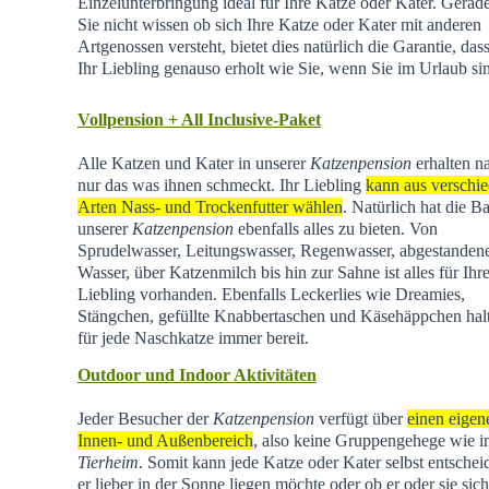
Einzelunterbringung ideal für Ihre Katze oder Kater. Gera
Sie nicht wissen ob sich Ihre Katze oder Kater mit anderen
Artgenossen versteht, bietet dies natürlich die Garantie, dass
Ihr Liebling genauso erholt wie Sie, wenn Sie im Urlaub si
Vollpension + All Inclusive-Paket
Alle Katzen und Kater in unserer
Katzenpension
erhalten na
nur das was ihnen schmeckt. Ihr Liebling
kann aus verschi
Arten Nass- und Trockenfutter wählen
. Natürlich hat die Ba
unserer
Katzenpension
ebenfalls alles zu bieten. Von
Sprudelwasser, Leitungswasser, Regenwasser, abgestande
Wasser, über Katzenmilch bis hin zur Sahne ist alles für Ihr
Liebling vorhanden. Ebenfalls Leckerlies wie Dreamies,
Stängchen, gefüllte Knabbertaschen und Käsehäppchen hal
für jede Naschkatze immer bereit.
Outdoor und Indoor Aktivitäten
Jeder Besucher der
Katzenpension
verfügt über
einen eigen
Innen- und Außenbereich
, also keine Gruppengehege wie 
Tierheim
.
Somit kann jede Katze oder Kater selbst entschei
er lieber in der Sonne liegen möchte oder ob er oder sie sich