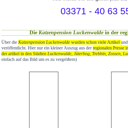
03371 - 40 63 5
Die
Katzenpension Luckenwalde
in der reg
Über die
Katzenpension Luckenwalde
wurden schon viele Artikel
und
veröffentlicht
. Hier nur ein kleiner Auszug aus der
regional
en Presse i
der artikel in den Städten
Luckenwalde, Jüterbog, Trebbin, Zossen, Lu
einfach auf das Bild um es zu vergrößern)