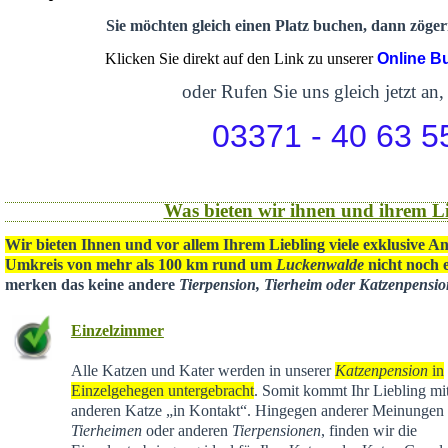
Sie möchten gleich einen Platz buchen, dann zögern
Klicken Sie direkt auf den Link zu unserer
Online B
oder Rufen Sie uns gleich jetzt an,
03371 - 40 63 5
Was bieten wir ihnen und ihrem Li
Wir bieten Ihnen und vor allem Ihrem Liebling viele exklusive A
Umkreis von mehr als 100 km rund um
Luckenwalde
nicht noch e
merken das keine andere
Tierpension, Tierheim oder Katzenpensi
Einzelzimmer
Alle Katzen und Kater werden in unserer
Katzenpension
in
Einzelgehegen untergebracht
. Somit kommt Ihr Liebling mit
anderen Katze „in Kontakt“. Hingegen anderer Meinungen 
Tierheimen
oder anderen
Tierpensionen
, finden wir die