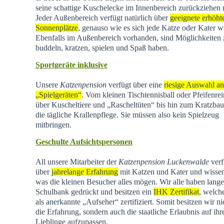
seine schattige Kuschelecke im Innenbereich zurückziehen
Jeder Außenbereich verfügt natürlich über
geeignete erhöht
Sonnenplätze
, genauso wie es sich jede Katze oder Kater w
Ebenfalls im Außenbereich vorhanden, sind Möglichkeiten
buddeln, kratzen, spielen und Spaß haben.
Sportgeräte inklusive
Unsere
Katzenpension
verfügt über eine
riesige Auswahl an
„Spielgeräten“
. Vom kleinen Tischtennisball oder Pfeifenrei
über Kuscheltiere und „Rascheltüten“ bis hin zum Kratzba
die tägliche Krallenpflege. Sie müssen also kein Spielzeug
mitbringen.
Geschulte Aufsichtspersonen
All unsere Mitarbeiter der
Katzenpension Luckenwalde
verf
über
jahrelange Erfahrung
mit Katzen und Kater und wisse
was die kleinen Besucher alles mögen. Wir alle haben lange
Schulbank gedrückt und besitzen ein
IHK Zertifikat
, welch
als anerkannte „Aufseher“ zertifiziert. Somit besitzen wir ni
die Erfahrung, sondern auch die staatliche Erlaubnis auf ihr
Lieblinge aufzupassen.