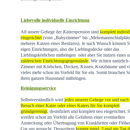
Liebevolle individuelle Einrichtung
All unsere Gehege der
Katzenpension
sind
komplett individ
eingerichtet
(vom „Babyzimmer“ bis „Mehrmannschlafplätz
mehrere Katzen eines Besitzers). Je nach Wunsch können Si
eigen Einrichtungen, also die Lieblingsdecke oder das
Lieblingskörbchen mitbringen oder aber Sie nutzen eines u
zahlreichen Einrichtungsgegenstände
. Wir richten natürlich 
Zimmer mit Körbchen, Decken, Kissen, Kratzbäume und vi
vieles mehr schon im Vorfeld für Sie ein. Somit brauchen Si
ihren ganzen Hausstand mitbringen.
Reinigungsservice
Selbstverständlich wird
jedes unserer Gehege vor und nach
Besuch einer Katze oder eines Katers für Sie komplett
grundgereinigt
, desinfiziert und komplett neu eingerichtet. 
werden schon im Vorfeld alle Gefahren einer eventuellen
Ansteckung oder Übertragung von Krankheiten oder Flöhen
Gar aus gemacht. Desweitern
kommt mind. 2-mal am Tag d