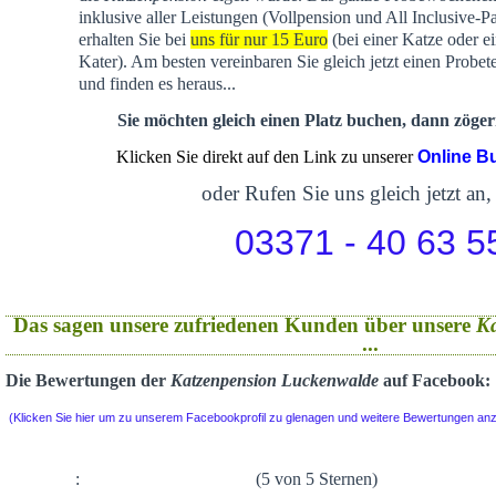
inklusive aller Leistungen (Vollpension und All Inclusive-P
erhalten Sie bei
uns für nur 15 Euro
(bei einer Katze oder e
Kater). Am besten vereinbaren Sie gleich jetzt einen Probet
und finden es heraus...
Sie möchten gleich einen Platz buchen, dann zögern
Klicken Sie direkt auf den Link zu unserer
Online B
oder Rufen Sie uns gleich jetzt an,
03371 - 40 63 5
Das sagen unsere zufriedenen Kunden über unsere
K
...
Die Bewertungen der
Katzenpension Luckenwalde
auf Facebook:
(Klicken Sie hier um zu unserem Facebookprofil zu glenagen und weitere Bewertungen an
:
(5 von 5 Sternen)