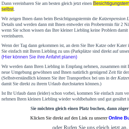
Dann vereinbaren Sie am besten gleich jetzt einen
Besichtigungster
selbst
.
Wir zeigen Ihnen dann beim Besichtigungstermin die
Katzenpension 
Details und werden dann mit Ihnen entweder ein Probetermin für 2 Nä
wenn Sie schon wissen das Ihre kleiner Liebling keine Problem damit 
vereinbaren.
Wenn der Tag dann gekommen ist, an dem Sie Ihre Katze oder Kater
Sie einfach mit Ihrem Liebling zu uns (Parkplätze sind direkt auf un
(Hier können Sie ihre Anfahrt planen)
Wir werden dann Ihren Liebling in Empfang nehmen, zusammen mit Ih
neue Umgebung gewöhnen und Ihnen
natürlich genügend Zeit
für de
(Selbstverständlich können Sie ihre Transportbox bei uns in der
Katze
damit Sie direkt zu ihrem Urlaub durchstarten können.)
Ist Ihr Urlaub dann (leider) schon vorbei, kommen Sie einfach zum v
nehmen Ihren kleinen Liebling wieder wohlbehalten und gut genährt 
Sie möchten gleich einen Platz buchen, dann zögern
Klicken Sie direkt auf den Link zu unserer
Online B
oder Rufen Sie uns gleich jetzt an,