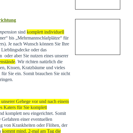
nrichtung
npension
sind
komplett individuell
r“ bis „Mehrmannschlafplätze“ für
ers). Je nach Wunsch können Sie Ihre
e Lieblingsdecke oder das
n oder aber Sie nutzen eines unserer
enstände
. Wir richten natürlich die
n, Kissen, Kratzbäume und vieles
 für Sie ein. Somit brauchen Sie nicht
ringen.
s unserer Gehege vor und nach einem
s Katers für Sie komplett
 und komplett neu eingerichtet. Somit
e Gefahren einer eventuellen
g von Krankheiten oder Flöhen, der
rn
kommt mind. 2-mal am Tag die