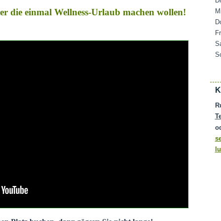
D
ater die einmal Wellness-Urlaub machen wollen!
M
D
F
S
S
K
R
T
o
s
l