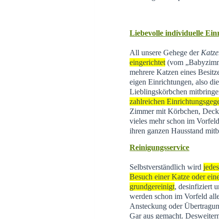
Liebevolle individuelle Ei
All unsere Gehege der
Katze
eingerichtet
(vom „Babyzimme
mehrere Katzen eines Besitz
eigen Einrichtungen, also di
Lieblingskörbchen mitbringe
zahlreichen Einrichtungsgeg
Zimmer mit Körbchen, Decke
vieles mehr schon im Vorfeld
ihren ganzen Hausstand mitb
Reinigungsservice
Selbstverständlich wird
jede
Besuch einer Katze oder eine
grundgereinigt
, desinfiziert
werden schon im Vorfeld all
Ansteckung oder Übertragun
Gar aus gemacht. Desweite