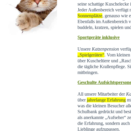
seine schattige Kuschelecke
Jeder Außenbereich verfügt 
Sonnenplätze
, genauso wie e
Ebenfalls im Außenbereich 
buddeln, kratzen, spielen un
Sportgeräte inklusive
Unsere
Katzenpension
verfüg
„Spielgeräten“
. Vom kleinen 
über Kuscheltiere und „Rasc
die tägliche Krallenpflege. 
mitbringen.
Geschulte Aufsichtsperson
All unsere Mitarbeiter der
Ka
über
jahrelange Erfahrung
mi
was die kleinen Besucher all
Schulbank gedrückt und besi
als anerkannte „Aufseher“ zer
die Erfahrung, sondern auch d
Lieblinge aufzupassen.