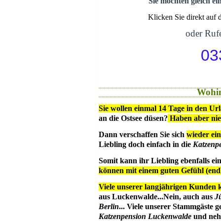
Sie möchten gleich ei
Klicken Sie direkt auf
oder Rufe
03
Wohin
Sie wollen einmal 14 Tage in den Ur
an die Ostsee düsen?
Haben aber ni
Dann verschaffen Sie sich
wieder ein
Liebling doch einfach in die
Katzenp
Somit kann ihr Liebling ebenfalls e
können mit einem guten Gefühl (en
Viele unserer langjährigen Kunden 
aus Luckenwalde...Nein, auch aus
J
Berlin
... Viele unserer Stammgäste g
Katzenpension Luckenwalde
und nehm