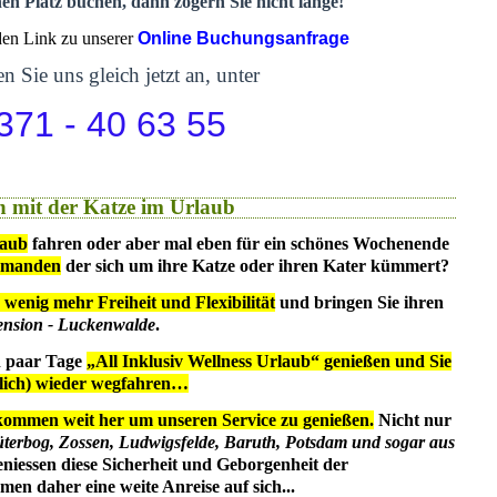
nen Platz buchen, dann zögern Sie nicht lange!
 den Link zu unserer
Online Buchungsanfrage
n Sie uns gleich jetzt an, unter
371 - 40 63 55
 mit der Katze im Urlaub
laub
fahren oder aber mal eben für ein schönes Wochenende
emanden
der sich um ihre Katze oder ihren Kater kümmert?
 wenig mehr Freiheit und Flexibilität
und bringen Sie ihren
ension - Luckenwalde
.
in paar Tage
„All Inklusiv Wellness Urlaub“ genießen und Sie
dlich) wieder wegfahren…
kommen weit her um unseren Service zu genießen.
Nicht nur
üterbog, Zossen, Ludwigsfelde, Baruth, Potsdam und sogar aus
eniessen diese Sicherheit und Geborgenheit der
en daher eine weite Anreise auf sich...