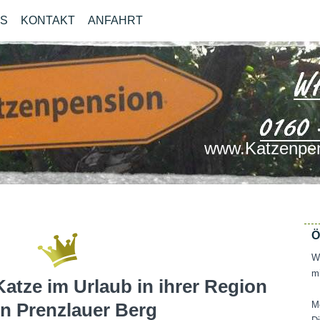
OS
KONTAKT
ANFAHRT
www.Katzenpen
Ö
Wi
mi
Katze im Urlaub in ihrer Region
in Prenzlauer Berg
M