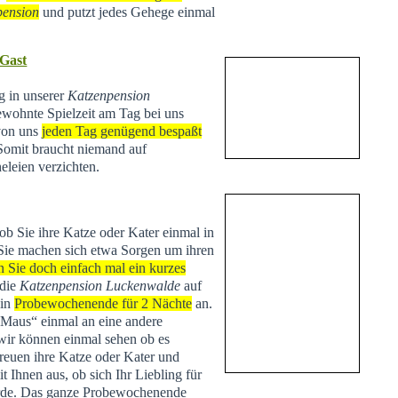
pension
und putzt jedes Gehege einmal
 Gast
ng in unserer
Katzenpension
ewohnte Spielzeit am Tag bei uns
 von uns
jeden Tag genügend bespaßt
 Somit braucht niemand auf
eleien verzichten.
 ob Sie ihre Katze oder Kater einmal in
Sie machen sich etwa Sorgen um ihren
n Sie doch einfach mal ein kurzes
 die
Katzenpension Luckenwalde
auf
ein
Probewochenende für 2 Nächte
an.
 „Maus“ einmal an eine andere
r können einmal sehen ob es
treuen ihre Katze oder Kater und
Ihnen aus, ob sich Ihr Liebling für
de. Das ganze Probewochenende