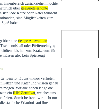
 im Innenbereich zurückziehen möchte.
natürlich über
geeignete erhöhte
s sich jede Katze oder Kater wünscht.
vorhanden, sind Möglichkeiten zum
d Spaß haben.
t über eine
riesige Auswahl an
Tischtennisball oder Pfeifenreiniger,
heltüten“ bis hin zum Kratzbaum für
Sie müssen also kein Spielzeug
en
tzenpension Luckenwalde
verfügen
t Katzen und Kater und wissen genau
es mögen. Wir alle haben lange die
tzen ein
IHK Zertifikat
, welches uns
tifiziert. Somit besitzen wir nicht nur
ie staatliche Erlaubnis auf ihre