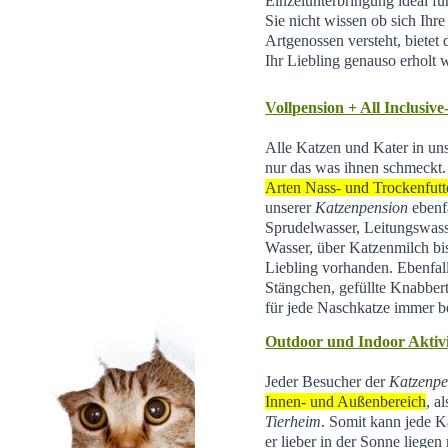
Einzelunterbringung ideal f
Sie nicht wissen ob sich Ihr
Artgenossen versteht, bietet d
Ihr Liebling genauso erholt 
Vollpension + All Inclusive
Alle Katzen und Kater in un
nur das was ihnen schmeckt.
Arten Nass- und Trockenfutt
unserer
Katzenpension
ebenfa
Sprudelwasser, Leitungswas
Wasser, über Katzenmilch bis 
Liebling vorhanden. Ebenfal
Stängchen, gefüllte Knabber
für jede Naschkatze immer be
Outdoor und Indoor Aktivi
Jeder Besucher der
Katzenpe
Innen- und Außenbereich
, a
Tierheim
.
Somit kann jede Ka
er lieber in der Sonne liegen