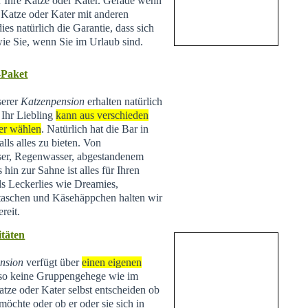
ür Ihre Katze oder Kater. Gerade wenn
e Katze oder Kater mit anderen
ies natürlich die Garantie, dass sich
wie Sie, wenn Sie im Urlaub sind.
-Paket
serer
Katzenpension
erhalten natürlich
 Ihr Liebling
kann aus verschieden
er wählen
. Natürlich hat die Bar in
lls alles zu bieten. Von
ser, Regenwasser, abgestandenem
hin zur Sahne ist alles für Ihren
ls Leckerlies wie Dreamies,
taschen und Käsehäppchen halten wir
reit.
täten
nsion
verfügt über
einen eigenen
lso keine Gruppengehege wie im
tze oder Kater selbst entscheiden ob
 möchte oder ob er oder sie sich in