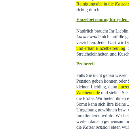
Reinigungsfee in die
Katzen
richtig durch.
Einzelbetreuung für jeden
Natürlich braucht Ihr Liebli
Luckenwalde
nicht auf die g
verzichten. Jeder Gast wird
und erhält Einzelbetreuung
.
Streicheleinheiten und Kusch
Probezeit
Falls Sie nicht genau wissen
Pension geben können oder 
kleinen Liebling, dann
nutze
Wochenende
und stellen Sie
die Probe. Wir bieten ihnen 
Somit kann sich Ihre kleine
Umgebung gewöhnen bzw. wi
funktionieren würde. Wir be
werten danach gemeinsam mit 
die
Katzenpension
eigen wür