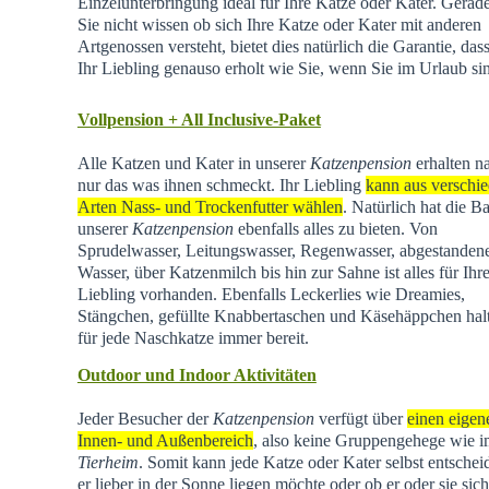
Einzelunterbringung ideal für Ihre Katze oder Kater. Gera
Sie nicht wissen ob sich Ihre Katze oder Kater mit anderen
Artgenossen versteht, bietet dies natürlich die Garantie, dass
Ihr Liebling genauso erholt wie Sie, wenn Sie im Urlaub si
Vollpension + All Inclusive-Paket
Alle Katzen und Kater in unserer
Katzenpension
erhalten na
nur das was ihnen schmeckt. Ihr Liebling
kann aus verschi
Arten Nass- und Trockenfutter wählen
. Natürlich hat die Ba
unserer
Katzenpension
ebenfalls alles zu bieten. Von
Sprudelwasser, Leitungswasser, Regenwasser, abgestande
Wasser, über Katzenmilch bis hin zur Sahne ist alles für Ihr
Liebling vorhanden. Ebenfalls Leckerlies wie Dreamies,
Stängchen, gefüllte Knabbertaschen und Käsehäppchen hal
für jede Naschkatze immer bereit.
Outdoor und Indoor Aktivitäten
Jeder Besucher der
Katzenpension
verfügt über
einen eigen
Innen- und Außenbereich
, also keine Gruppengehege wie 
Tierheim
.
Somit kann jede Katze oder Kater selbst entschei
er lieber in der Sonne liegen möchte oder ob er oder sie sich