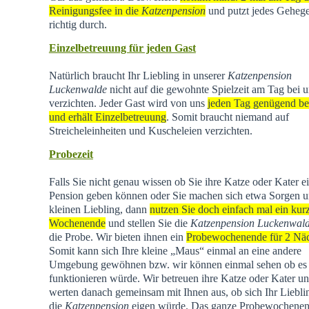
Reinigungsfee in die
Katzenpension
und putzt jedes Geheg
richtig durch.
Einzelbetreuung für jeden Gast
Natürlich braucht Ihr Liebling in unserer
Katzenpension
Luckenwalde
nicht auf die gewohnte Spielzeit am Tag bei u
verzichten. Jeder Gast wird von uns
jeden Tag genügend be
und erhält Einzelbetreuung
. Somit braucht niemand auf
Streicheleinheiten und Kuscheleien verzichten.
Probezeit
Falls Sie nicht genau wissen ob Sie ihre Katze oder Kater e
Pension geben können oder Sie machen sich etwa Sorgen u
kleinen Liebling, dann
nutzen Sie doch einfach mal ein kur
Wochenende
und stellen Sie die
Katzenpension Luckenwal
die Probe. Wir bieten ihnen ein
Probewochenende für 2 Nä
Somit kann sich Ihre kleine „Maus“ einmal an eine andere
Umgebung gewöhnen bzw. wir können einmal sehen ob es
funktionieren würde. Wir betreuen ihre Katze oder Kater u
werten danach gemeinsam mit Ihnen aus, ob sich Ihr Liebli
die
Katzenpension
eigen würde. Das ganze Probewochene