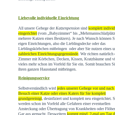
Liebevolle individuelle Einrichtung
All unsere Gehege der
Katzenpension
sind
komplett individ
eingerichtet
(vom „Babyzimmer“ bis „Mehrmannschlafplätz
mehrere Katzen eines Besitzers). Je nach Wunsch können Si
eigen Einrichtungen, also die Lieblingsdecke oder das
Lieblingskörbchen mitbringen oder aber Sie nutzen eines u
zahlreichen Einrichtungsgegenstände
. Wir richten natürlich 
Zimmer mit Körbchen, Decken, Kissen, Kratzbäume und vi
vieles mehr schon im Vorfeld für Sie ein. Somit brauchen Si
ihren ganzen Hausstand mitbringen.
Reinigungsservice
Selbstverständlich wird
jedes unserer Gehege vor und nach
Besuch einer Katze oder eines Katers für Sie komplett
grundgereinigt
, desinfiziert und komplett neu eingerichtet. 
werden schon im Vorfeld alle Gefahren einer eventuellen
Ansteckung oder Übertragung von Krankheiten oder Flöhen
Gar aus gemacht. Desweitern
kommt mind. 2-mal am Tag d