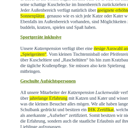
seine schattige Kuschelecke im Innenbereich zurückziehen
Jeder Außenbereich verfügt natürlich über
geeignete erhöht
Sonnenplätze
, genauso wie es sich jede Katze oder Kater w
Ebenfalls im Außenbereich vorhanden, sind Möglichkeiten
buddeln, kratzen, spielen und Spaß haben.
Sportgeräte inklusive
Unsere
Katzenpension
verfügt über eine
riesige Auswahl an
„Spielgeräten“
. Vom kleinen Tischtennisball oder Pfeifenrei
über Kuscheltiere und „Rascheltüten“ bis hin zum Kratzba
die tägliche Krallenpflege. Sie müssen also kein Spielzeug
mitbringen.
Geschulte Aufsichtspersonen
All unsere Mitarbeiter der
Katzenpension Luckenwalde
verf
über
jahrelange Erfahrung
mit Katzen und Kater und wisse
was die kleinen Besucher alles mögen. Wir alle haben lange
Schulbank gedrückt und besitzen ein
IHK Zertifikat
, welch
als anerkannte „Aufseher“ zertifiziert. Somit besitzen wir ni
die Erfahrung, sondern auch die staatliche Erlaubnis auf ihr
Lieblinge aufzupassen.