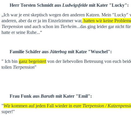
Herr Torsten Schmidt aus
Ludwigsfelde
mit Kater "Lucky":
„Ich war je
erst skeptisch
wegen den anderen Katzen. Mein "Lucky" ver
anderen,
aber da er ja im Einzelzimmer war,
hatten wir keine Problem
Tierpension
und auch schon im
Tierheim
...das ging leider gar nicht f
hatte er seine Ruhe...“
Familie Schäfer aus
Jüterbog
mit Katze "Wuschel":
" Ich bin
ganz begeistert
von der liebevollen Betreuung von euch beid
tollen
Tierpension
"
Frau Funk aus
Baruth
mit Kater "Emil":
"
Wir kommen auf jeden Fall wieder in eure
Tierpension / Katzenpensi
super!"