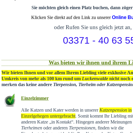
Sie möchten gleich einen Platz buchen, dann zögern
Klicken Sie direkt auf den Link zu unserer
Online B
oder Rufen Sie uns gleich jetzt an,
03371 - 40 63 5
Was bieten wir ihnen und ihrem Li
Wir bieten Ihnen und vor allem Ihrem Liebling viele exklusive A
Umkreis von mehr als 100 km rund um
Luckenwalde
nicht noch e
merken das keine andere
Tierpension, Tierheim oder Katzenpensi
Einzelzimmer
Alle Katzen und Kater werden in unserer
Katzenpension
in
Einzelgehegen untergebracht
. Somit kommt Ihr Liebling mit
anderen Katze „in Kontakt“. Hingegen anderer Meinungen 
Tierheimen
oder anderen
Tierpensionen
, finden wir die