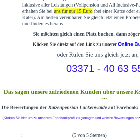
inklusive aller Leistungen (Vollpension und All Inclusive-P
erhalten Sie bei
uns für nur 15 Euro
(bei einer Katze oder e
Kater). Am besten vereinbaren Sie gleich jetzt einen Probet
und finden es heraus...
Sie möchten gleich einen Platz buchen, dann zögern
Klicken Sie direkt auf den Link zu unserer
Online B
oder Rufen Sie uns gleich jetzt an,
03371 - 40 63 5
Das sagen unsere zufriedenen Kunden über unsere
K
...
Die Bewertungen der
Katzenpension Luckenwalde
auf Facebook:
(Klicken Sie hier um zu unserem Facebookprofil zu glenagen und weitere Bewertungen an
:
(5 von 5 Sternen)