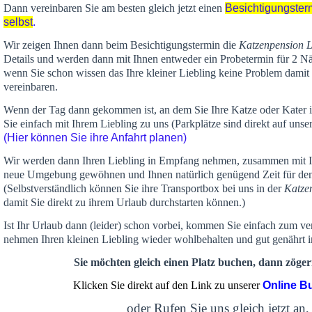
Dann vereinbaren Sie am besten gleich jetzt einen
Besichtigungster
selbst
.
Wir zeigen Ihnen dann beim Besichtigungstermin die
Katzenpension 
Details und werden dann mit Ihnen entweder ein Probetermin für 2 Nä
wenn Sie schon wissen das Ihre kleiner Liebling keine Problem damit 
vereinbaren.
Wenn der Tag dann gekommen ist, an dem Sie Ihre Katze oder Kater
Sie einfach mit Ihrem Liebling zu uns (Parkplätze sind direkt auf un
(Hier können Sie ihre Anfahrt planen)
Wir werden dann Ihren Liebling in Empfang nehmen, zusammen mit Ih
neue Umgebung gewöhnen und Ihnen
natürlich genügend Zeit
für de
(Selbstverständlich können Sie ihre Transportbox bei uns in der
Katze
damit Sie direkt zu ihrem Urlaub durchstarten können.)
Ist Ihr Urlaub dann (leider) schon vorbei, kommen Sie einfach zum v
nehmen Ihren kleinen Liebling wieder wohlbehalten und gut genährt 
Sie möchten gleich einen Platz buchen, dann zögern
Klicken Sie direkt auf den Link zu unserer
Online B
oder Rufen Sie uns gleich jetzt an,