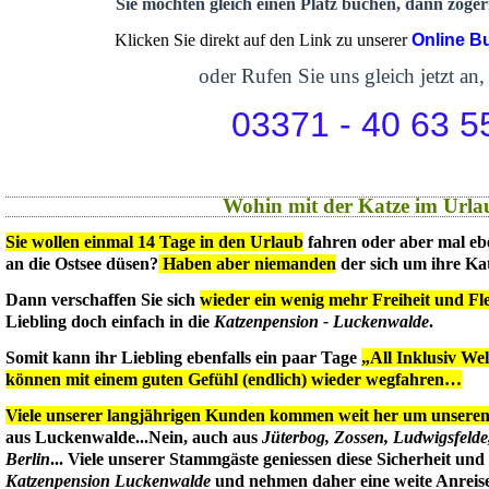
Sie möchten gleich einen Platz buchen, dann zögern
Klicken Sie direkt auf den Link zu unserer
Online B
oder Rufen Sie uns gleich jetzt an,
03371 - 40 63 5
Wohin mit der Katze im Urla
Sie wollen einmal 14 Tage in den Urlaub
fahren oder aber mal eb
an die Ostsee düsen?
Haben aber niemanden
der sich um ihre Ka
Dann verschaffen Sie sich
wieder ein wenig mehr Freiheit und Flex
Liebling doch einfach in die
Katzenpension - Luckenwalde
.
Somit kann ihr Liebling ebenfalls ein paar Tage
„All Inklusiv We
können mit einem guten Gefühl (endlich) wieder wegfahren…
Viele unserer langjährigen Kunden kommen weit her um unseren 
aus Luckenwalde...Nein, auch aus
Jüterbog, Zossen, Ludwigsfeld
Berlin
... Viele unserer Stammgäste geniessen diese Sicherheit un
Katzenpension Luckenwalde
und nehmen daher eine weite Anreise 