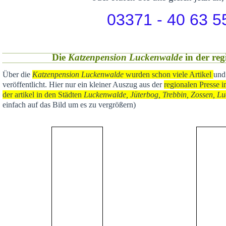
03371 - 40 63 5
Die
Katzenpension Luckenwalde
in der reg
Über die
Katzenpension Luckenwalde
wurden schon viele Artikel
und
veröffentlicht
. Hier nur ein kleiner Auszug aus der
regional
en Presse i
der artikel in den Städten
Luckenwalde, Jüterbog, Trebbin, Zossen, Lu
einfach auf das Bild um es zu vergrößern)