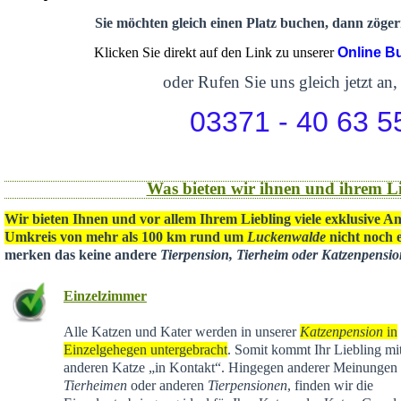
Sie möchten gleich einen Platz buchen, dann zögern
Klicken Sie direkt auf den Link zu unserer
Online B
oder Rufen Sie uns gleich jetzt an,
03371 - 40 63 5
Was bieten wir ihnen und ihrem Li
Wir bieten Ihnen und vor allem Ihrem Liebling viele exklusive A
Umkreis von mehr als 100 km rund um
Luckenwalde
nicht noch e
merken das keine andere
Tierpension, Tierheim oder Katzenpensi
Einzelzimmer
Alle Katzen und Kater werden in unserer
Katzenpension
in
Einzelgehegen untergebracht
. Somit kommt Ihr Liebling mit
anderen Katze „in Kontakt“. Hingegen anderer Meinungen 
Tierheimen
oder anderen
Tierpensionen
, finden wir die