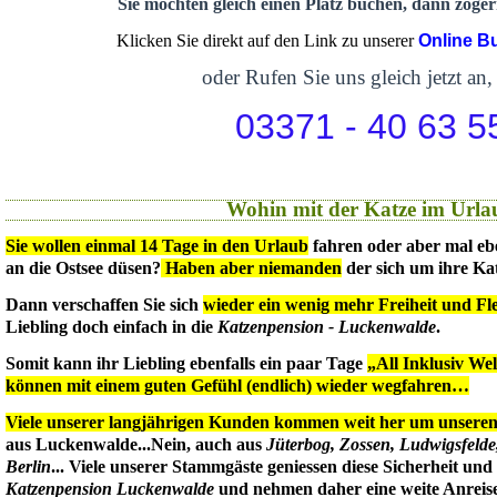
Sie möchten gleich einen Platz buchen, dann zögern
Klicken Sie direkt auf den Link zu unserer
Online B
oder Rufen Sie uns gleich jetzt an,
03371 - 40 63 5
Wohin mit der Katze im Urla
Sie wollen einmal 14 Tage in den Urlaub
fahren oder aber mal eb
an die Ostsee düsen?
Haben aber niemanden
der sich um ihre Ka
Dann verschaffen Sie sich
wieder ein wenig mehr Freiheit und Flex
Liebling doch einfach in die
Katzenpension - Luckenwalde
.
Somit kann ihr Liebling ebenfalls ein paar Tage
„All Inklusiv We
können mit einem guten Gefühl (endlich) wieder wegfahren…
Viele unserer langjährigen Kunden kommen weit her um unseren 
aus Luckenwalde...Nein, auch aus
Jüterbog, Zossen, Ludwigsfeld
Berlin
... Viele unserer Stammgäste geniessen diese Sicherheit un
Katzenpension Luckenwalde
und nehmen daher eine weite Anreise 