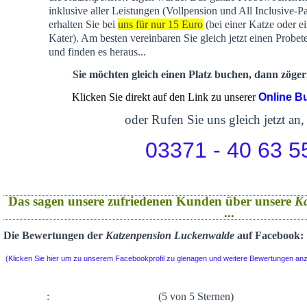
inklusive aller Leistungen (Vollpension und All Inclusive-P
erhalten Sie bei
uns für nur 15 Euro
(bei einer Katze oder e
Kater). Am besten vereinbaren Sie gleich jetzt einen Probet
und finden es heraus...
Sie möchten gleich einen Platz buchen, dann zögern
Klicken Sie direkt auf den Link zu unserer
Online B
oder Rufen Sie uns gleich jetzt an,
03371 - 40 63 5
Das sagen unsere zufriedenen Kunden über unsere
K
...
Die Bewertungen der
Katzenpension Luckenwalde
auf Facebook:
(Klicken Sie hier um zu unserem Facebookprofil zu glenagen und weitere Bewertungen an
:
(5 von 5 Sternen)