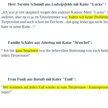
Herr Torsten Schmidt aus
Ludwigsfelde
mit Kater "Lucky":
„Ich war je
erst skeptisch
wegen den anderen Katzen. Mein "Lucky" ver
anderen,
aber da er ja im Einzelzimmer war,
hatten wir keine Problem
Tierpension
und auch schon im
Tierheim
...das ging leider gar nicht f
hatte er seine Ruhe...“
Familie Schäfer aus
Jüterbog
mit Katze "Wuschel":
" Ich bin
ganz begeistert
von der liebevollen Betreuung von euch beid
tollen
Tierpension
"
Frau Funk aus
Baruth
mit Kater "Emil":
"
Wir kommen auf jeden Fall wieder in eure
Tierpension / Katzenpensi
super!"