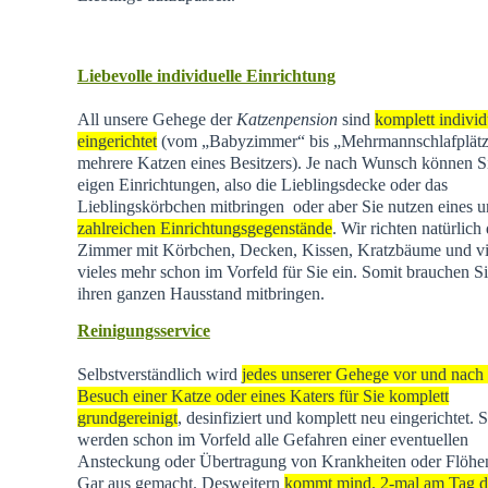
Liebevolle individuelle Einrichtung
All unsere Gehege der
Katzenpension
sind
komplett individ
eingerichtet
(vom „Babyzimmer“ bis „Mehrmannschlafplätz
mehrere Katzen eines Besitzers). Je nach Wunsch können Si
eigen Einrichtungen, also die Lieblingsdecke oder das
Lieblingskörbchen mitbringen oder aber Sie nutzen eines u
zahlreichen Einrichtungsgegenstände
. Wir richten natürlich 
Zimmer mit Körbchen, Decken, Kissen, Kratzbäume und vi
vieles mehr schon im Vorfeld für Sie ein. Somit brauchen Si
ihren ganzen Hausstand mitbringen.
Reinigungsservice
Selbstverständlich wird
jedes unserer Gehege vor und nach
Besuch einer Katze oder eines Katers für Sie komplett
grundgereinigt
, desinfiziert und komplett neu eingerichtet. 
werden schon im Vorfeld alle Gefahren einer eventuellen
Ansteckung oder Übertragung von Krankheiten oder Flöhen
Gar aus gemacht. Desweitern
kommt mind. 2-mal am Tag d