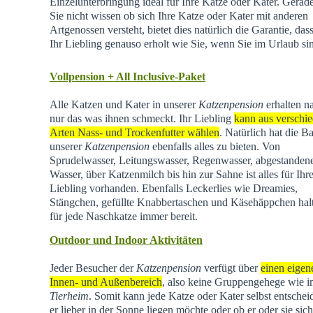
Einzelunterbringung ideal für Ihre Katze oder Kater. Gera
Sie nicht wissen ob sich Ihre Katze oder Kater mit anderen
Artgenossen versteht, bietet dies natürlich die Garantie, dass
Ihr Liebling genauso erholt wie Sie, wenn Sie im Urlaub si
Vollpension + All Inclusive-Paket
Alle Katzen und Kater in unserer
Katzenpension
erhalten na
nur das was ihnen schmeckt. Ihr Liebling
kann aus verschi
Arten Nass- und Trockenfutter wählen
. Natürlich hat die Ba
unserer
Katzenpension
ebenfalls alles zu bieten. Von
Sprudelwasser, Leitungswasser, Regenwasser, abgestande
Wasser, über Katzenmilch bis hin zur Sahne ist alles für Ihr
Liebling vorhanden. Ebenfalls Leckerlies wie Dreamies,
Stängchen, gefüllte Knabbertaschen und Käsehäppchen hal
für jede Naschkatze immer bereit.
Outdoor und Indoor Aktivitäten
Jeder Besucher der
Katzenpension
verfügt über
einen eigen
Innen- und Außenbereich
, also keine Gruppengehege wie 
Tierheim
.
Somit kann jede Katze oder Kater selbst entschei
er lieber in der Sonne liegen möchte oder ob er oder sie sich