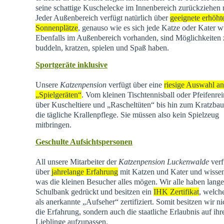
seine schattige Kuschelecke im Innenbereich zurückziehen
Jeder Außenbereich verfügt natürlich über
geeignete erhöht
Sonnenplätze
, genauso wie es sich jede Katze oder Kater w
Ebenfalls im Außenbereich vorhanden, sind Möglichkeiten
buddeln, kratzen, spielen und Spaß haben.
Sportgeräte inklusive
Unsere
Katzenpension
verfügt über eine
riesige Auswahl an
„Spielgeräten“
. Vom kleinen Tischtennisball oder Pfeifenrei
über Kuscheltiere und „Rascheltüten“ bis hin zum Kratzba
die tägliche Krallenpflege. Sie müssen also kein Spielzeug
mitbringen.
Geschulte Aufsichtspersonen
All unsere Mitarbeiter der
Katzenpension Luckenwalde
verf
über
jahrelange Erfahrung
mit Katzen und Kater und wisse
was die kleinen Besucher alles mögen. Wir alle haben lange
Schulbank gedrückt und besitzen ein
IHK Zertifikat
, welch
als anerkannte „Aufseher“ zertifiziert. Somit besitzen wir ni
die Erfahrung, sondern auch die staatliche Erlaubnis auf ihr
Lieblinge aufzupassen.