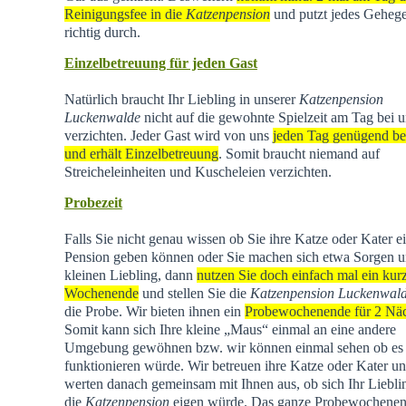
Reinigungsfee in die
Katzenpension
und putzt jedes Geheg
richtig durch.
Einzelbetreuung für jeden Gast
Natürlich braucht Ihr Liebling in unserer
Katzenpension
Luckenwalde
nicht auf die gewohnte Spielzeit am Tag bei u
verzichten. Jeder Gast wird von uns
jeden Tag genügend be
und erhält Einzelbetreuung
. Somit braucht niemand auf
Streicheleinheiten und Kuscheleien verzichten.
Probezeit
Falls Sie nicht genau wissen ob Sie ihre Katze oder Kater e
Pension geben können oder Sie machen sich etwa Sorgen u
kleinen Liebling, dann
nutzen Sie doch einfach mal ein kur
Wochenende
und stellen Sie die
Katzenpension Luckenwal
die Probe. Wir bieten ihnen ein
Probewochenende für 2 Nä
Somit kann sich Ihre kleine „Maus“ einmal an eine andere
Umgebung gewöhnen bzw. wir können einmal sehen ob es
funktionieren würde. Wir betreuen ihre Katze oder Kater u
werten danach gemeinsam mit Ihnen aus, ob sich Ihr Liebli
die
Katzenpension
eigen würde. Das ganze Probewochene