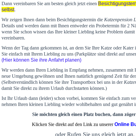
Dann vereinbaren Sie am besten gleich jetzt einen
Besichtigungster
selbst
.
Wir zeigen Ihnen dann beim Besichtigungstermin die
Katzenpension 
Details und werden dann mit Ihnen entweder ein Probetermin für 2 Nä
wenn Sie schon wissen das Ihre kleiner Liebling keine Problem damit 
vereinbaren.
Wenn der Tag dann gekommen ist, an dem Sie Ihre Katze oder Kater
Sie einfach mit Ihrem Liebling zu uns (Parkplätze sind direkt auf un
(Hier können Sie ihre Anfahrt planen)
Wir werden dann Ihren Liebling in Empfang nehmen, zusammen mit Ih
neue Umgebung gewöhnen und Ihnen
natürlich genügend Zeit
für de
(Selbstverständlich können Sie ihre Transportbox bei uns in der
Katze
damit Sie direkt zu ihrem Urlaub durchstarten können.)
Ist Ihr Urlaub dann (leider) schon vorbei, kommen Sie einfach zum v
nehmen Ihren kleinen Liebling wieder wohlbehalten und gut genährt 
Sie möchten gleich einen Platz buchen, dann zögern
Klicken Sie direkt auf den Link zu unserer
Online B
oder Rufen Sie uns gleich jetzt an,