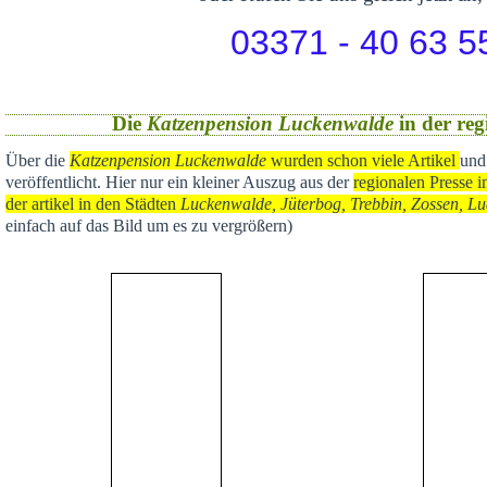
03371 - 40 63 5
Die
Katzenpension Luckenwalde
in der reg
Über die
Katzenpension Luckenwalde
wurden schon viele Artikel
und
veröffentlicht
. Hier nur ein kleiner Auszug aus der
regional
en Presse i
der artikel in den Städten
Luckenwalde, Jüterbog, Trebbin, Zossen, Lu
einfach auf das Bild um es zu vergrößern)