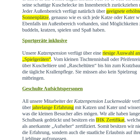
seine schattige Kuschelecke im Innenbereich zurückziehen
Jeder Außenbereich verfügt natürlich über
geeignete erhöht
Sonnenplätze
, genauso wie es sich jede Katze oder Kater w
Ebenfalls im Außenbereich vorhanden, sind Möglichkeiten
buddeln, kratzen, spielen und Spaß haben.
Sportgeräte inklusive
Unsere
Katzenpension
verfügt über eine
riesige Auswahl an
„Spielgeräten“
. Vom kleinen Tischtennisball oder Pfeifenrei
über Kuscheltiere und „Rascheltüten“ bis hin zum Kratzba
die tägliche Krallenpflege. Sie müssen also kein Spielzeug
mitbringen.
Geschulte Aufsichtspersonen
All unsere Mitarbeiter der
Katzenpension Luckenwalde
verf
über
jahrelange Erfahrung
mit Katzen und Kater und wisse
was die kleinen Besucher alles mögen. Wir alle haben lange
Schulbank gedrückt und besitzen ein
IHK Zertifikat
, welch
als anerkannte „Aufseher“ zertifiziert. Somit besitzen wir ni
die Erfahrung, sondern auch die staatliche Erlaubnis auf ihr
Lieblinge aufzupassen.