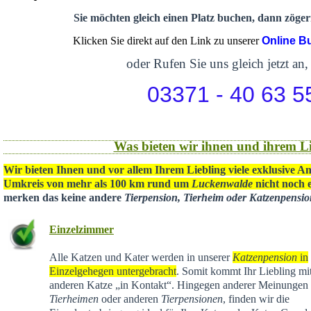
Sie möchten gleich einen Platz buchen, dann zögern
Klicken Sie direkt auf den Link zu unserer
Online B
oder Rufen Sie uns gleich jetzt an,
03371 - 40 63 5
Was bieten wir ihnen und ihrem Li
Wir bieten Ihnen und vor allem Ihrem Liebling viele exklusive A
Umkreis von mehr als 100 km rund um
Luckenwalde
nicht noch e
merken das keine andere
Tierpension, Tierheim oder Katzenpensi
Einzelzimmer
Alle Katzen und Kater werden in unserer
Katzenpension
in
Einzelgehegen untergebracht
. Somit kommt Ihr Liebling mit
anderen Katze „in Kontakt“. Hingegen anderer Meinungen 
Tierheimen
oder anderen
Tierpensionen
, finden wir die