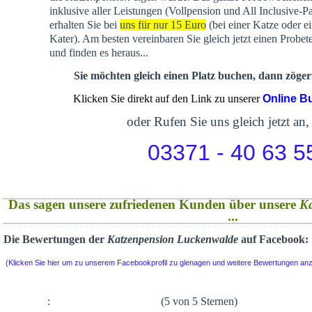
inklusive aller Leistungen (Vollpension und All Inclusive-P
erhalten Sie bei
uns für nur 15 Euro
(bei einer Katze oder e
Kater). Am besten vereinbaren Sie gleich jetzt einen Probet
und finden es heraus...
Sie möchten gleich einen Platz buchen, dann zögern
Klicken Sie direkt auf den Link zu unserer
Online B
oder Rufen Sie uns gleich jetzt an,
03371 - 40 63 5
Das sagen unsere zufriedenen Kunden über unsere
K
...
Die Bewertungen der
Katzenpension Luckenwalde
auf Facebook:
(Klicken Sie hier um zu unserem Facebookprofil zu glenagen und weitere Bewertungen an
:
(5 von 5 Sternen)