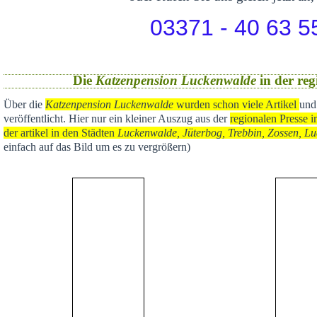
03371 - 40 63 5
Die
Katzenpension Luckenwalde
in der reg
Über die
Katzenpension Luckenwalde
wurden schon viele Artikel
und
veröffentlicht
. Hier nur ein kleiner Auszug aus der
regional
en Presse i
der artikel in den Städten
Luckenwalde, Jüterbog, Trebbin, Zossen, Lu
einfach auf das Bild um es zu vergrößern)