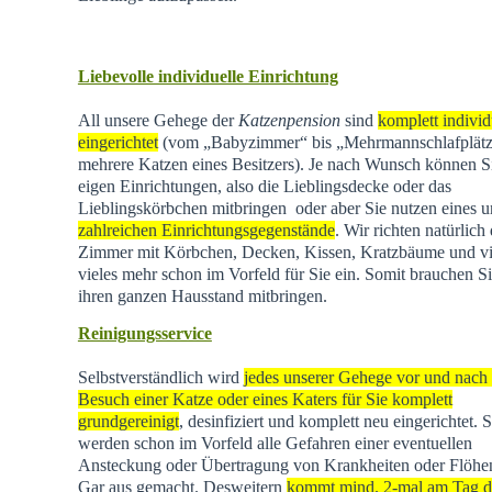
Liebevolle individuelle Einrichtung
All unsere Gehege der
Katzenpension
sind
komplett individ
eingerichtet
(vom „Babyzimmer“ bis „Mehrmannschlafplätz
mehrere Katzen eines Besitzers). Je nach Wunsch können Si
eigen Einrichtungen, also die Lieblingsdecke oder das
Lieblingskörbchen mitbringen oder aber Sie nutzen eines u
zahlreichen Einrichtungsgegenstände
. Wir richten natürlich 
Zimmer mit Körbchen, Decken, Kissen, Kratzbäume und vi
vieles mehr schon im Vorfeld für Sie ein. Somit brauchen Si
ihren ganzen Hausstand mitbringen.
Reinigungsservice
Selbstverständlich wird
jedes unserer Gehege vor und nach
Besuch einer Katze oder eines Katers für Sie komplett
grundgereinigt
, desinfiziert und komplett neu eingerichtet. 
werden schon im Vorfeld alle Gefahren einer eventuellen
Ansteckung oder Übertragung von Krankheiten oder Flöhen
Gar aus gemacht. Desweitern
kommt mind. 2-mal am Tag d