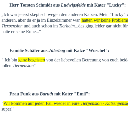
Herr Torsten Schmidt aus
Ludwigsfelde
mit Kater "Lucky":
„Ich war je
erst skeptisch
wegen den anderen Katzen. Mein "Lucky" ver
anderen,
aber da er ja im Einzelzimmer war,
hatten wir keine Problem
Tierpension
und auch schon im
Tierheim
...das ging leider gar nicht f
hatte er seine Ruhe...“
Familie Schäfer aus
Jüterbog
mit Katze "Wuschel":
" Ich bin
ganz begeistert
von der liebevollen Betreuung von euch beid
tollen
Tierpension
"
Frau Funk aus
Baruth
mit Kater "Emil":
"
Wir kommen auf jeden Fall wieder in eure
Tierpension / Katzenpensi
super!"