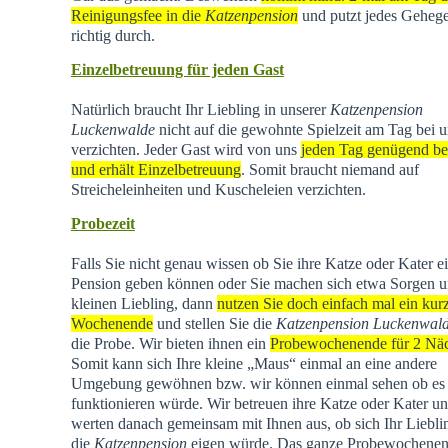
Reinigungsfee in die
Katzenpension
und putzt jedes Geheg
richtig durch.
Einzelbetreuung für jeden Gast
Natürlich braucht Ihr Liebling in unserer
Katzenpension
Luckenwalde
nicht auf die gewohnte Spielzeit am Tag bei u
verzichten. Jeder Gast wird von uns
jeden Tag genügend be
und erhält Einzelbetreuung
. Somit braucht niemand auf
Streicheleinheiten und Kuscheleien verzichten.
Probezeit
Falls Sie nicht genau wissen ob Sie ihre Katze oder Kater e
Pension geben können oder Sie machen sich etwa Sorgen u
kleinen Liebling, dann
nutzen Sie doch einfach mal ein kur
Wochenende
und stellen Sie die
Katzenpension Luckenwal
die Probe. Wir bieten ihnen ein
Probewochenende für 2 Nä
Somit kann sich Ihre kleine „Maus“ einmal an eine andere
Umgebung gewöhnen bzw. wir können einmal sehen ob es
funktionieren würde. Wir betreuen ihre Katze oder Kater u
werten danach gemeinsam mit Ihnen aus, ob sich Ihr Liebli
die
Katzenpension
eigen würde. Das ganze Probewochene