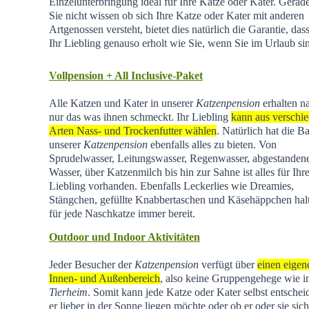
Einzelunterbringung ideal für Ihre Katze oder Kater. Gera
Sie nicht wissen ob sich Ihre Katze oder Kater mit anderen
Artgenossen versteht, bietet dies natürlich die Garantie, dass
Ihr Liebling genauso erholt wie Sie, wenn Sie im Urlaub si
Vollpension + All Inclusive-Paket
Alle Katzen und Kater in unserer
Katzenpension
erhalten na
nur das was ihnen schmeckt. Ihr Liebling
kann aus verschi
Arten Nass- und Trockenfutter wählen
. Natürlich hat die Ba
unserer
Katzenpension
ebenfalls alles zu bieten. Von
Sprudelwasser, Leitungswasser, Regenwasser, abgestande
Wasser, über Katzenmilch bis hin zur Sahne ist alles für Ihr
Liebling vorhanden. Ebenfalls Leckerlies wie Dreamies,
Stängchen, gefüllte Knabbertaschen und Käsehäppchen hal
für jede Naschkatze immer bereit.
Outdoor und Indoor Aktivitäten
Jeder Besucher der
Katzenpension
verfügt über
einen eigen
Innen- und Außenbereich
, also keine Gruppengehege wie 
Tierheim
.
Somit kann jede Katze oder Kater selbst entschei
er lieber in der Sonne liegen möchte oder ob er oder sie sich