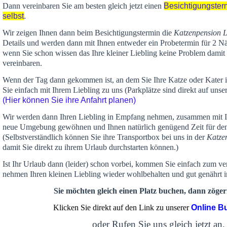
Dann vereinbaren Sie am besten gleich jetzt einen
Besichtigungster
selbst
.
Wir zeigen Ihnen dann beim Besichtigungstermin die
Katzenpension 
Details und werden dann mit Ihnen entweder ein Probetermin für 2 Nä
wenn Sie schon wissen das Ihre kleiner Liebling keine Problem damit 
vereinbaren.
Wenn der Tag dann gekommen ist, an dem Sie Ihre Katze oder Kater
Sie einfach mit Ihrem Liebling zu uns (Parkplätze sind direkt auf un
(Hier können Sie ihre Anfahrt planen)
Wir werden dann Ihren Liebling in Empfang nehmen, zusammen mit Ih
neue Umgebung gewöhnen und Ihnen
natürlich genügend Zeit
für de
(Selbstverständlich können Sie ihre Transportbox bei uns in der
Katze
damit Sie direkt zu ihrem Urlaub durchstarten können.)
Ist Ihr Urlaub dann (leider) schon vorbei, kommen Sie einfach zum v
nehmen Ihren kleinen Liebling wieder wohlbehalten und gut genährt 
Sie möchten gleich einen Platz buchen, dann zögern
Klicken Sie direkt auf den Link zu unserer
Online B
oder Rufen Sie uns gleich jetzt an,