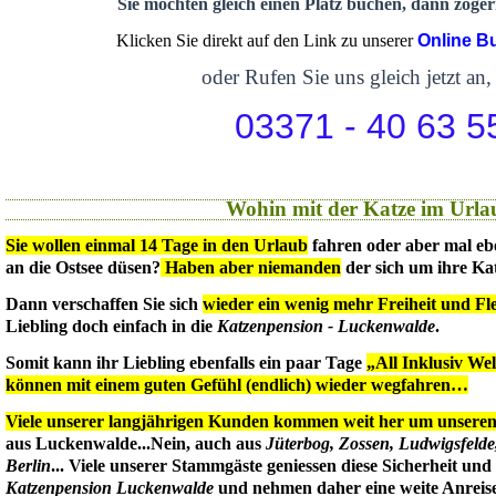
Sie möchten gleich einen Platz buchen, dann zögern
Klicken Sie direkt auf den Link zu unserer
Online B
oder Rufen Sie uns gleich jetzt an,
03371 - 40 63 5
Wohin mit der Katze im Urla
Sie wollen einmal 14 Tage in den Urlaub
fahren oder aber mal eb
an die Ostsee düsen?
Haben aber niemanden
der sich um ihre Ka
Dann verschaffen Sie sich
wieder ein wenig mehr Freiheit und Flex
Liebling doch einfach in die
Katzenpension - Luckenwalde
.
Somit kann ihr Liebling ebenfalls ein paar Tage
„All Inklusiv We
können mit einem guten Gefühl (endlich) wieder wegfahren…
Viele unserer langjährigen Kunden kommen weit her um unseren 
aus Luckenwalde...Nein, auch aus
Jüterbog, Zossen, Ludwigsfeld
Berlin
... Viele unserer Stammgäste geniessen diese Sicherheit un
Katzenpension Luckenwalde
und nehmen daher eine weite Anreise 