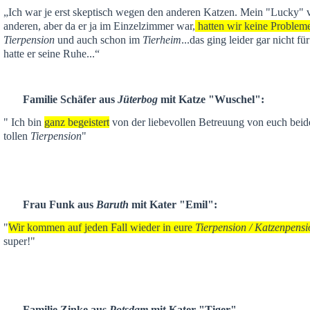
„Ich war je
erst skeptisch
wegen den anderen Katzen. Mein "Lucky" ver
anderen,
aber da er ja im Einzelzimmer war,
hatten wir keine Problem
Tierpension
und auch schon im
Tierheim
...das ging leider gar nicht f
hatte er seine Ruhe...“
Familie Schäfer aus
Jüterbog
mit Katze "Wuschel":
" Ich bin
ganz begeistert
von der liebevollen Betreuung von euch beid
tollen
Tierpension
"
Frau Funk aus
Baruth
mit Kater "Emil":
"
Wir kommen auf jeden Fall wieder in eure
Tierpension / Katzenpensi
super!"
Familie Zinke aus
Potsdam
mit Kater "Tiger"