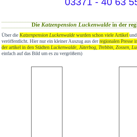
03371 - 40 63 5
Die
Katzenpension Luckenwalde
in der reg
Über die
Katzenpension Luckenwalde
wurden schon viele Artikel
und
veröffentlicht
. Hier nur ein kleiner Auszug aus der
regional
en Presse i
der artikel in den Städten
Luckenwalde, Jüterbog, Trebbin, Zossen, Lu
einfach auf das Bild um es zu vergrößern)