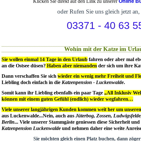
Klicken Sie direkt auf den Link zu unserer
Online B
oder Rufen Sie uns gleich jetzt an,
03371 - 40 63 5
Wohin mit der Katze im Urla
Sie wollen einmal 14 Tage in den Urlaub
fahren oder aber mal eb
an die Ostsee düsen?
Haben aber niemanden
der sich um ihre Ka
Dann verschaffen Sie sich
wieder ein wenig mehr Freiheit und Flex
Liebling doch einfach in die
Katzenpension - Luckenwalde
.
Somit kann ihr Liebling ebenfalls ein paar Tage
„All Inklusiv We
können mit einem guten Gefühl (endlich) wieder wegfahren…
Viele unserer langjährigen Kunden kommen weit her um unseren 
aus Luckenwalde...Nein, auch aus
Jüterbog, Zossen, Ludwigsfeld
Berlin
... Viele unserer Stammgäste geniessen diese Sicherheit un
Katzenpension Luckenwalde
und nehmen daher eine weite Anreise 
Sie möchten gleich einen Platz buchen, dann zögern