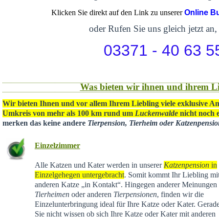
Klicken Sie direkt auf den Link zu unserer
Online B
oder Rufen Sie uns gleich jetzt an,
03371 - 40 63 5
Was bieten wir ihnen und ihrem Li
Wir bieten Ihnen und vor allem Ihrem Liebling viele exklusive A
Umkreis von mehr als 100 km rund um
Luckenwalde
nicht noch e
merken das keine andere
Tierpension, Tierheim oder Katzenpensi
Einzelzimmer
Alle Katzen und Kater werden in unserer
Katzenpension
in
Einzelgehegen untergebracht
. Somit kommt Ihr Liebling mit
anderen Katze „in Kontakt“. Hingegen anderer Meinungen 
Tierheimen
oder anderen
Tierpensionen
, finden wir die
Einzelunterbringung ideal für Ihre Katze oder Kater. Gera
Sie nicht wissen ob sich Ihre Katze oder Kater mit anderen