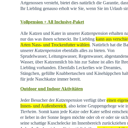
Artgenossen versteht, bietet dies natürlich die Garantie, dass
Ihr Liebling genauso erholt wie Sie, wenn Sie im Urlaub si
Vollpension + All Inclusive-Paket
Alle Katzen und Kater in unserer
Katzenpension
erhalten na
nur das was ihnen schmeckt. Ihr Liebling
kann aus verschi
Arten Nass- und Trockenfutter wählen
. Natürlich hat die Ba
unserer
Katzenpension
ebenfalls alles zu bieten. Von
Sprudelwasser, Leitungswasser, Regenwasser, abgestande
Wasser, über Katzenmilch bis hin zur Sahne ist alles für Ihr
Liebling vorhanden. Ebenfalls Leckerlies wie Dreamies,
Stängchen, gefüllte Knabbertaschen und Käsehäppchen hal
für jede Naschkatze immer bereit.
Outdoor und Indoor Aktivitäten
Jeder Besucher der
Katzenpension
verfügt über
einen eigen
Innen- und Außenbereich
, also keine Gruppengehege wie 
Tierheim
.
Somit kann jede Katze oder Kater selbst entschei
er lieber in der Sonne liegen möchte oder ob er oder sie sich
seine schattige Kuschelecke im Innenbereich zurückziehen