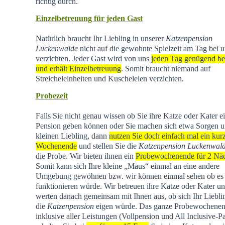
richtig durch.
Einzelbetreuung für jeden Gast
Natürlich braucht Ihr Liebling in unserer
Katzenpension
Luckenwalde
nicht auf die gewohnte Spielzeit am Tag bei u
verzichten. Jeder Gast wird von uns
jeden Tag genügend be
und erhält Einzelbetreuung
. Somit braucht niemand auf
Streicheleinheiten und Kuscheleien verzichten.
Probezeit
Falls Sie nicht genau wissen ob Sie ihre Katze oder Kater e
Pension geben können oder Sie machen sich etwa Sorgen u
kleinen Liebling, dann
nutzen Sie doch einfach mal ein kur
Wochenende
und stellen Sie die
Katzenpension Luckenwal
die Probe. Wir bieten ihnen ein
Probewochenende für 2 Nä
Somit kann sich Ihre kleine „Maus“ einmal an eine andere
Umgebung gewöhnen bzw. wir können einmal sehen ob es
funktionieren würde. Wir betreuen ihre Katze oder Kater u
werten danach gemeinsam mit Ihnen aus, ob sich Ihr Liebli
die
Katzenpension
eigen würde. Das ganze Probewochene
inklusive aller Leistungen (Vollpension und All Inclusive-P