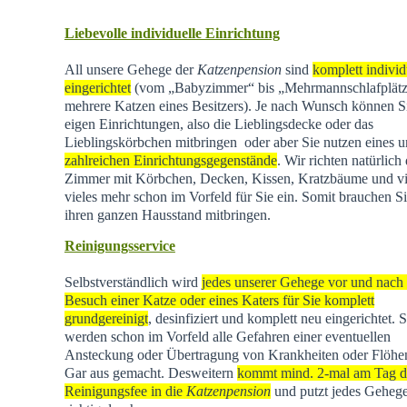
Liebevolle individuelle Einrichtung
All unsere Gehege der
Katzenpension
sind
komplett individ
eingerichtet
(vom „Babyzimmer“ bis „Mehrmannschlafplätz
mehrere Katzen eines Besitzers). Je nach Wunsch können Si
eigen Einrichtungen, also die Lieblingsdecke oder das
Lieblingskörbchen mitbringen oder aber Sie nutzen eines u
zahlreichen Einrichtungsgegenstände
. Wir richten natürlich 
Zimmer mit Körbchen, Decken, Kissen, Kratzbäume und vi
vieles mehr schon im Vorfeld für Sie ein. Somit brauchen Si
ihren ganzen Hausstand mitbringen.
Reinigungsservice
Selbstverständlich wird
jedes unserer Gehege vor und nach
Besuch einer Katze oder eines Katers für Sie komplett
grundgereinigt
, desinfiziert und komplett neu eingerichtet. 
werden schon im Vorfeld alle Gefahren einer eventuellen
Ansteckung oder Übertragung von Krankheiten oder Flöhen
Gar aus gemacht. Desweitern
kommt mind. 2-mal am Tag d
Reinigungsfee in die
Katzenpension
und putzt jedes Geheg