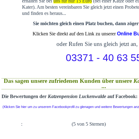
erhalten Sie bei
uns für nur 15 Euro
(bei einer Katze oder e
Kater). Am besten vereinbaren Sie gleich jetzt einen Probet
und finden es heraus...
Sie möchten gleich einen Platz buchen, dann zögern
Klicken Sie direkt auf den Link zu unserer
Online B
oder Rufen Sie uns gleich jetzt an,
03371 - 40 63 5
Das sagen unsere zufriedenen Kunden über unsere
K
...
Die Bewertungen der
Katzenpension Luckenwalde
auf Facebook:
(Klicken Sie hier um zu unserem Facebookprofil zu glenagen und weitere Bewertungen an
:
(5 von 5 Sternen)