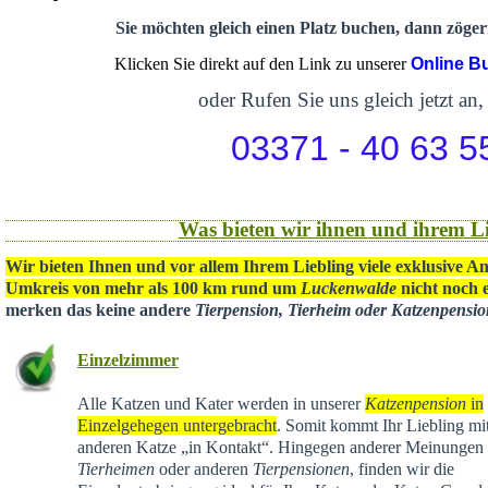
Sie möchten gleich einen Platz buchen, dann zögern
Klicken Sie direkt auf den Link zu unserer
Online B
oder Rufen Sie uns gleich jetzt an,
03371 - 40 63 5
Was bieten wir ihnen und ihrem Li
Wir bieten Ihnen und vor allem Ihrem Liebling viele exklusive A
Umkreis von mehr als 100 km rund um
Luckenwalde
nicht noch e
merken das keine andere
Tierpension, Tierheim oder Katzenpensi
Einzelzimmer
Alle Katzen und Kater werden in unserer
Katzenpension
in
Einzelgehegen untergebracht
. Somit kommt Ihr Liebling mit
anderen Katze „in Kontakt“. Hingegen anderer Meinungen 
Tierheimen
oder anderen
Tierpensionen
, finden wir die