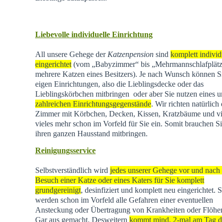
Liebevolle individuelle Einrichtung
All unsere Gehege der
Katzenpension
sind
komplett individ
eingerichtet
(vom „Babyzimmer“ bis „Mehrmannschlafplätz
mehrere Katzen eines Besitzers). Je nach Wunsch können Si
eigen Einrichtungen, also die Lieblingsdecke oder das
Lieblingskörbchen mitbringen oder aber Sie nutzen eines u
zahlreichen Einrichtungsgegenstände
. Wir richten natürlich 
Zimmer mit Körbchen, Decken, Kissen, Kratzbäume und vi
vieles mehr schon im Vorfeld für Sie ein. Somit brauchen Si
ihren ganzen Hausstand mitbringen.
Reinigungsservice
Selbstverständlich wird
jedes unserer Gehege vor und nach
Besuch einer Katze oder eines Katers für Sie komplett
grundgereinigt
, desinfiziert und komplett neu eingerichtet. 
werden schon im Vorfeld alle Gefahren einer eventuellen
Ansteckung oder Übertragung von Krankheiten oder Flöhen
Gar aus gemacht. Desweitern
kommt mind. 2-mal am Tag d