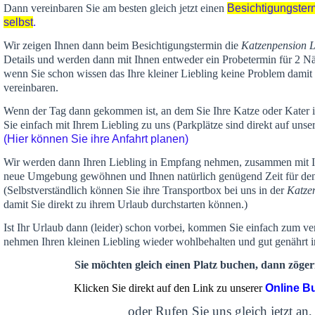
Dann vereinbaren Sie am besten gleich jetzt einen
Besichtigungster
selbst
.
Wir zeigen Ihnen dann beim Besichtigungstermin die
Katzenpension 
Details und werden dann mit Ihnen entweder ein Probetermin für 2 Nä
wenn Sie schon wissen das Ihre kleiner Liebling keine Problem damit 
vereinbaren.
Wenn der Tag dann gekommen ist, an dem Sie Ihre Katze oder Kater
Sie einfach mit Ihrem Liebling zu uns (Parkplätze sind direkt auf un
(Hier können Sie ihre Anfahrt planen)
Wir werden dann Ihren Liebling in Empfang nehmen, zusammen mit Ih
neue Umgebung gewöhnen und Ihnen
natürlich genügend Zeit
für de
(Selbstverständlich können Sie ihre Transportbox bei uns in der
Katze
damit Sie direkt zu ihrem Urlaub durchstarten können.)
Ist Ihr Urlaub dann (leider) schon vorbei, kommen Sie einfach zum v
nehmen Ihren kleinen Liebling wieder wohlbehalten und gut genährt 
Sie möchten gleich einen Platz buchen, dann zögern
Klicken Sie direkt auf den Link zu unserer
Online B
oder Rufen Sie uns gleich jetzt an,