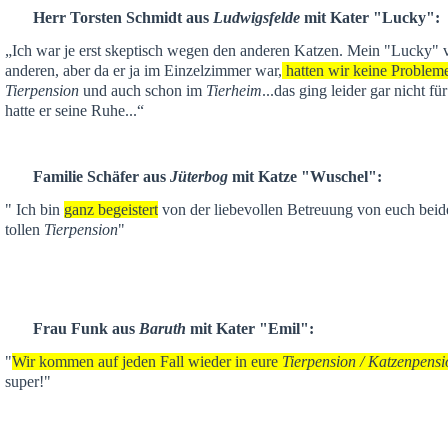
Herr Torsten Schmidt aus
Ludwigsfelde
mit Kater "Lucky":
„Ich war je
erst skeptisch
wegen den anderen Katzen. Mein "Lucky" ver
anderen,
aber da er ja im Einzelzimmer war,
hatten wir keine Problem
Tierpension
und auch schon im
Tierheim
...das ging leider gar nicht f
hatte er seine Ruhe...“
Familie Schäfer aus
Jüterbog
mit Katze "Wuschel":
" Ich bin
ganz begeistert
von der liebevollen Betreuung von euch beid
tollen
Tierpension
"
Frau Funk aus
Baruth
mit Kater "Emil":
"
Wir kommen auf jeden Fall wieder in eure
Tierpension / Katzenpensi
super!"