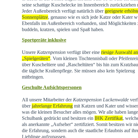
seine schattige Kuschelecke im Innenbereich zurückziehen
Jeder Außenbereich verfügt natürlich über
geeignete erhöht
Sonnenplätze
, genauso wie es sich jede Katze oder Kater w
Ebenfalls im Außenbereich vorhanden, sind Möglichkeiten
buddeln, kratzen, spielen und Spaß haben.
Sportgeräte inklusive
Unsere
Katzenpension
verfügt über eine
riesige Auswahl an
„Spielgeräten“
. Vom kleinen Tischtennisball oder Pfeifenrei
über Kuscheltiere und „Rascheltüten“ bis hin zum Kratzba
die tägliche Krallenpflege. Sie müssen also kein Spielzeug
mitbringen.
Geschulte Aufsichtspersonen
All unsere Mitarbeiter der
Katzenpension Luckenwalde
verf
über
jahrelange Erfahrung
mit Katzen und Kater und wisse
was die kleinen Besucher alles mögen. Wir alle haben lange
Schulbank gedrückt und besitzen ein
IHK Zertifikat
, welch
als anerkannte „Aufseher“ zertifiziert. Somit besitzen wir ni
die Erfahrung, sondern auch die staatliche Erlaubnis auf ihr
Lieblinge aufzupassen.