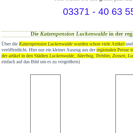
03371 - 40 63 5
Die
Katzenpension Luckenwalde
in der reg
Über die
Katzenpension Luckenwalde
wurden schon viele Artikel
und
veröffentlicht
. Hier nur ein kleiner Auszug aus der
regional
en Presse i
der artikel in den Städten
Luckenwalde, Jüterbog, Trebbin, Zossen, Lu
einfach auf das Bild um es zu vergrößern)