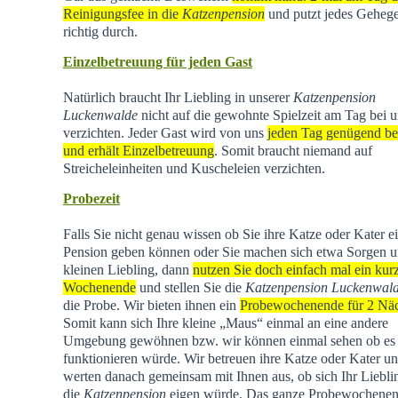
Reinigungsfee in die
Katzenpension
und putzt jedes Geheg
richtig durch.
Einzelbetreuung für jeden Gast
Natürlich braucht Ihr Liebling in unserer
Katzenpension
Luckenwalde
nicht auf die gewohnte Spielzeit am Tag bei u
verzichten. Jeder Gast wird von uns
jeden Tag genügend be
und erhält Einzelbetreuung
. Somit braucht niemand auf
Streicheleinheiten und Kuscheleien verzichten.
Probezeit
Falls Sie nicht genau wissen ob Sie ihre Katze oder Kater e
Pension geben können oder Sie machen sich etwa Sorgen u
kleinen Liebling, dann
nutzen Sie doch einfach mal ein kur
Wochenende
und stellen Sie die
Katzenpension Luckenwal
die Probe. Wir bieten ihnen ein
Probewochenende für 2 Nä
Somit kann sich Ihre kleine „Maus“ einmal an eine andere
Umgebung gewöhnen bzw. wir können einmal sehen ob es
funktionieren würde. Wir betreuen ihre Katze oder Kater u
werten danach gemeinsam mit Ihnen aus, ob sich Ihr Liebli
die
Katzenpension
eigen würde. Das ganze Probewochene