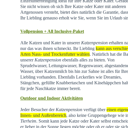
Einzelunterbringung ideal für Ihre Katze oder Kater. Gera
Sie nicht wissen ob sich Ihre Katze oder Kater mit anderen
Artgenossen versteht, bietet dies natürlich die Garantie, dass
Ihr Liebling genauso erholt wie Sie, wenn Sie im Urlaub si
Vollpension + All Inclusive-Paket
Alle Katzen und Kater in unserer
Katzenpension
erhalten na
nur das was ihnen schmeckt. Ihr Liebling
kann aus verschi
Arten Nass- und Trockenfutter wählen
. Natürlich hat die Ba
unserer
Katzenpension
ebenfalls alles zu bieten. Von
Sprudelwasser, Leitungswasser, Regenwasser, abgestande
Wasser, über Katzenmilch bis hin zur Sahne ist alles für Ihr
Liebling vorhanden. Ebenfalls Leckerlies wie Dreamies,
Stängchen, gefüllte Knabbertaschen und Käsehäppchen hal
für jede Naschkatze immer bereit.
Outdoor und Indoor Aktivitäten
Jeder Besucher der
Katzenpension
verfügt über
einen eigen
Innen- und Außenbereich
, also keine Gruppengehege wie 
Tierheim
.
Somit kann jede Katze oder Kater selbst entschei
er lieber in der Sonne liegen möchte oder ob er oder sie sich