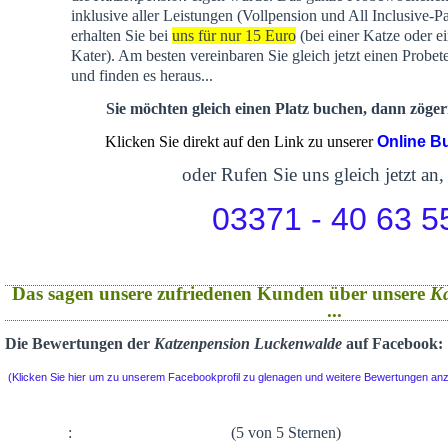
inklusive aller Leistungen (Vollpension und All Inclusive-P
erhalten Sie bei
uns für nur 15 Euro
(bei einer Katze oder e
Kater). Am besten vereinbaren Sie gleich jetzt einen Probet
und finden es heraus...
Sie möchten gleich einen Platz buchen, dann zögern
Klicken Sie direkt auf den Link zu unserer
Online B
oder Rufen Sie uns gleich jetzt an,
03371 - 40 63 5
Das sagen unsere zufriedenen Kunden über unsere
K
...
Die Bewertungen der
Katzenpension Luckenwalde
auf Facebook:
(Klicken Sie hier um zu unserem Facebookprofil zu glenagen und weitere Bewertungen an
:
(5 von 5 Sternen)