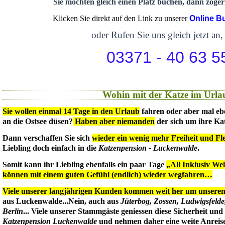
Sie möchten gleich einen Platz buchen, dann zögern
Klicken Sie direkt auf den Link zu unserer
Online B
oder Rufen Sie uns gleich jetzt an,
03371 - 40 63 5
Wohin mit der Katze im Urla
Sie wollen einmal 14 Tage in den Urlaub
fahren oder aber mal eb
an die Ostsee düsen?
Haben aber niemanden
der sich um ihre Ka
Dann verschaffen Sie sich
wieder ein wenig mehr Freiheit und Flex
Liebling doch einfach in die
Katzenpension - Luckenwalde
.
Somit kann ihr Liebling ebenfalls ein paar Tage
„All Inklusiv We
können mit einem guten Gefühl (endlich) wieder wegfahren…
Viele unserer langjährigen Kunden kommen weit her um unseren 
aus Luckenwalde...Nein, auch aus
Jüterbog, Zossen, Ludwigsfeld
Berlin
... Viele unserer Stammgäste geniessen diese Sicherheit un
Katzenpension Luckenwalde
und nehmen daher eine weite Anreise 