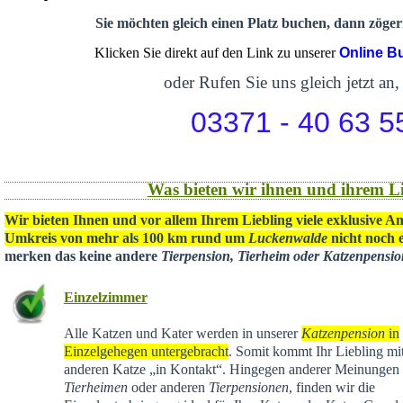
Sie möchten gleich einen Platz buchen, dann zögern
Klicken Sie direkt auf den Link zu unserer
Online B
oder Rufen Sie uns gleich jetzt an,
03371 - 40 63 5
Was bieten wir ihnen und ihrem Li
Wir bieten Ihnen und vor allem Ihrem Liebling viele exklusive A
Umkreis von mehr als 100 km rund um
Luckenwalde
nicht noch e
merken das keine andere
Tierpension, Tierheim oder Katzenpensi
Einzelzimmer
Alle Katzen und Kater werden in unserer
Katzenpension
in
Einzelgehegen untergebracht
. Somit kommt Ihr Liebling mit
anderen Katze „in Kontakt“. Hingegen anderer Meinungen 
Tierheimen
oder anderen
Tierpensionen
, finden wir die