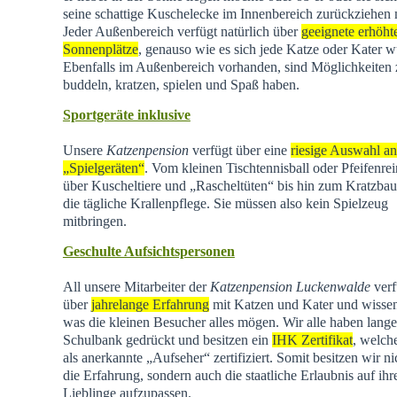
seine schattige Kuschelecke im Innenbereich zurückziehen
Jeder Außenbereich verfügt natürlich über
geeignete erhöht
Sonnenplätze
, genauso wie es sich jede Katze oder Kater w
Ebenfalls im Außenbereich vorhanden, sind Möglichkeiten
buddeln, kratzen, spielen und Spaß haben.
Sportgeräte inklusive
Unsere
Katzenpension
verfügt über eine
riesige Auswahl an
„Spielgeräten“
. Vom kleinen Tischtennisball oder Pfeifenrei
über Kuscheltiere und „Rascheltüten“ bis hin zum Kratzba
die tägliche Krallenpflege. Sie müssen also kein Spielzeug
mitbringen.
Geschulte Aufsichtspersonen
All unsere Mitarbeiter der
Katzenpension Luckenwalde
verf
über
jahrelange Erfahrung
mit Katzen und Kater und wisse
was die kleinen Besucher alles mögen. Wir alle haben lange
Schulbank gedrückt und besitzen ein
IHK Zertifikat
, welch
als anerkannte „Aufseher“ zertifiziert. Somit besitzen wir ni
die Erfahrung, sondern auch die staatliche Erlaubnis auf ihr
Lieblinge aufzupassen.