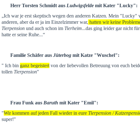
Herr Torsten Schmidt aus
Ludwigsfelde
mit Kater "Lucky":
„Ich war je
erst skeptisch
wegen den anderen Katzen. Mein "Lucky" ver
anderen,
aber da er ja im Einzelzimmer war,
hatten wir keine Problem
Tierpension
und auch schon im
Tierheim
...das ging leider gar nicht f
hatte er seine Ruhe...“
Familie Schäfer aus
Jüterbog
mit Katze "Wuschel":
" Ich bin
ganz begeistert
von der liebevollen Betreuung von euch beid
tollen
Tierpension
"
Frau Funk aus
Baruth
mit Kater "Emil":
"
Wir kommen auf jeden Fall wieder in eure
Tierpension / Katzenpensi
super!"