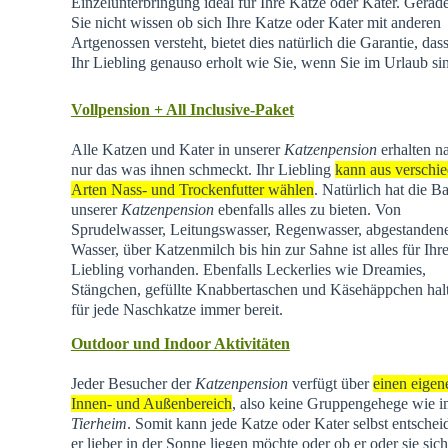
Einzelunterbringung ideal für Ihre Katze oder Kater. Gera
Sie nicht wissen ob sich Ihre Katze oder Kater mit anderen
Artgenossen versteht, bietet dies natürlich die Garantie, dass
Ihr Liebling genauso erholt wie Sie, wenn Sie im Urlaub si
Vollpension + All Inclusive-Paket
Alle Katzen und Kater in unserer
Katzenpension
erhalten na
nur das was ihnen schmeckt. Ihr Liebling
kann aus verschi
Arten Nass- und Trockenfutter wählen
. Natürlich hat die Ba
unserer
Katzenpension
ebenfalls alles zu bieten. Von
Sprudelwasser, Leitungswasser, Regenwasser, abgestande
Wasser, über Katzenmilch bis hin zur Sahne ist alles für Ihr
Liebling vorhanden. Ebenfalls Leckerlies wie Dreamies,
Stängchen, gefüllte Knabbertaschen und Käsehäppchen hal
für jede Naschkatze immer bereit.
Outdoor und Indoor Aktivitäten
Jeder Besucher der
Katzenpension
verfügt über
einen eigen
Innen- und Außenbereich
, also keine Gruppengehege wie 
Tierheim
.
Somit kann jede Katze oder Kater selbst entschei
er lieber in der Sonne liegen möchte oder ob er oder sie sich