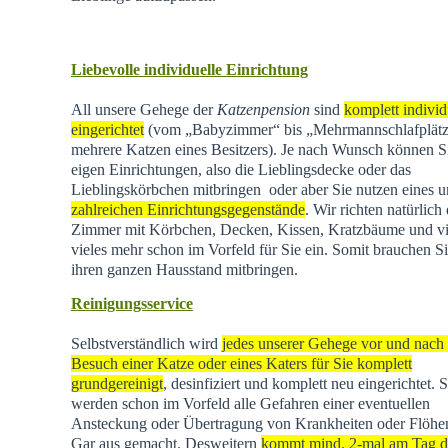
Liebevolle individuelle Einrichtung
All unsere Gehege der
Katzenpension
sind
komplett individ
eingerichtet
(vom „Babyzimmer“ bis „Mehrmannschlafplätz
mehrere Katzen eines Besitzers). Je nach Wunsch können Si
eigen Einrichtungen, also die Lieblingsdecke oder das
Lieblingskörbchen mitbringen oder aber Sie nutzen eines u
zahlreichen Einrichtungsgegenstände
. Wir richten natürlich 
Zimmer mit Körbchen, Decken, Kissen, Kratzbäume und vi
vieles mehr schon im Vorfeld für Sie ein. Somit brauchen Si
ihren ganzen Hausstand mitbringen.
Reinigungsservice
Selbstverständlich wird
jedes unserer Gehege vor und nach
Besuch einer Katze oder eines Katers für Sie komplett
grundgereinigt
, desinfiziert und komplett neu eingerichtet. 
werden schon im Vorfeld alle Gefahren einer eventuellen
Ansteckung oder Übertragung von Krankheiten oder Flöhen
Gar aus gemacht. Desweitern
kommt mind. 2-mal am Tag d