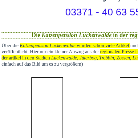
03371 - 40 63 5
Die
Katzenpension Luckenwalde
in der reg
Über die
Katzenpension Luckenwalde
wurden schon viele Artikel
und
veröffentlicht
. Hier nur ein kleiner Auszug aus der
regional
en Presse i
der artikel in den Städten
Luckenwalde, Jüterbog, Trebbin, Zossen, Lu
einfach auf das Bild um es zu vergrößern)