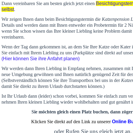
Dann vereinbaren Sie am besten gleich jetzt einen
Besichtigungster
selbst
.
Wir zeigen Ihnen dann beim Besichtigungstermin die
Katzenpension 
Details und werden dann mit Ihnen entweder ein Probetermin für 2 Nä
wenn Sie schon wissen das Ihre kleiner Liebling keine Problem damit 
vereinbaren.
Wenn der Tag dann gekommen ist, an dem Sie Ihre Katze oder Kater
Sie einfach mit Ihrem Liebling zu uns (Parkplätze sind direkt auf un
(Hier können Sie ihre Anfahrt planen)
Wir werden dann Ihren Liebling in Empfang nehmen, zusammen mit Ih
neue Umgebung gewöhnen und Ihnen
natürlich genügend Zeit
für de
(Selbstverständlich können Sie ihre Transportbox bei uns in der
Katze
damit Sie direkt zu ihrem Urlaub durchstarten können.)
Ist Ihr Urlaub dann (leider) schon vorbei, kommen Sie einfach zum v
nehmen Ihren kleinen Liebling wieder wohlbehalten und gut genährt 
Sie möchten gleich einen Platz buchen, dann zögern
Klicken Sie direkt auf den Link zu unserer
Online B
oder Rufen Sie uns gleich jetzt an,