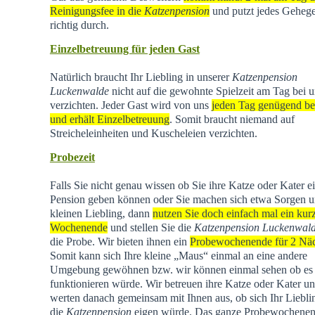
Reinigungsfee in die
Katzenpension
und putzt jedes Geheg
richtig durch.
Einzelbetreuung für jeden Gast
Natürlich braucht Ihr Liebling in unserer
Katzenpension
Luckenwalde
nicht auf die gewohnte Spielzeit am Tag bei u
verzichten. Jeder Gast wird von uns
jeden Tag genügend be
und erhält Einzelbetreuung
. Somit braucht niemand auf
Streicheleinheiten und Kuscheleien verzichten.
Probezeit
Falls Sie nicht genau wissen ob Sie ihre Katze oder Kater e
Pension geben können oder Sie machen sich etwa Sorgen u
kleinen Liebling, dann
nutzen Sie doch einfach mal ein kur
Wochenende
und stellen Sie die
Katzenpension Luckenwal
die Probe. Wir bieten ihnen ein
Probewochenende für 2 Nä
Somit kann sich Ihre kleine „Maus“ einmal an eine andere
Umgebung gewöhnen bzw. wir können einmal sehen ob es
funktionieren würde. Wir betreuen ihre Katze oder Kater u
werten danach gemeinsam mit Ihnen aus, ob sich Ihr Liebli
die
Katzenpension
eigen würde. Das ganze Probewochene