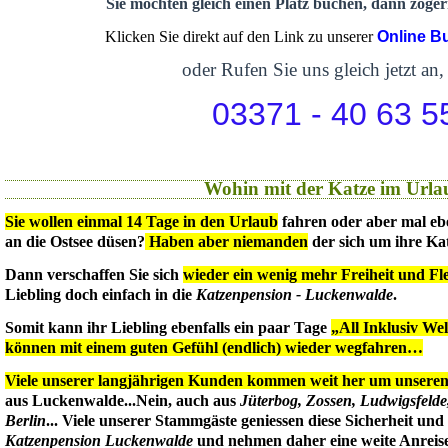
Sie möchten gleich einen Platz buchen, dann zögern
Klicken Sie direkt auf den Link zu unserer
Online B
oder Rufen Sie uns gleich jetzt an,
03371 - 40 63 5
Wohin mit der Katze im Urla
Sie wollen einmal 14 Tage in den Urlaub
fahren oder aber mal eb
an die Ostsee düsen?
Haben aber niemanden
der sich um ihre Ka
Dann verschaffen Sie sich
wieder ein wenig mehr Freiheit und Flex
Liebling doch einfach in die
Katzenpension - Luckenwalde
.
Somit kann ihr Liebling ebenfalls ein paar Tage
„All Inklusiv We
können mit einem guten Gefühl (endlich) wieder wegfahren…
Viele unserer langjährigen Kunden kommen weit her um unseren 
aus Luckenwalde...Nein, auch aus
Jüterbog, Zossen, Ludwigsfeld
Berlin
... Viele unserer Stammgäste geniessen diese Sicherheit un
Katzenpension Luckenwalde
und nehmen daher eine weite Anreise 