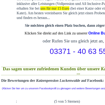
inklusive aller Leistungen (Vollpension und All Inclusive-P
erhalten Sie bei
uns für nur 15 Euro
(bei einer Katze oder e
Kater). Am besten vereinbaren Sie gleich jetzt einen Probet
und finden es heraus...
Sie möchten gleich einen Platz buchen, dann zögern
Klicken Sie direkt auf den Link zu unserer
Online B
oder Rufen Sie uns gleich jetzt an,
03371 - 40 63 5
Das sagen unsere zufriedenen Kunden über unsere
K
...
Die Bewertungen der
Katzenpension Luckenwalde
auf Facebook:
(Klicken Sie hier um zu unserem Facebookprofil zu glenagen und weitere Bewertungen an
:
(5 von 5 Sternen)