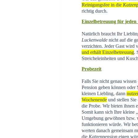
Reinigungsfee in die
Katzen
richtig durch.
Einzelbetreuung für jeden
Natürlich braucht Ihr Liebli
Luckenwalde
nicht auf die g
verzichten. Jeder Gast wird
und erhält Einzelbetreuung
.
Streicheleinheiten und Kusch
Probezeit
Falls Sie nicht genau wissen
Pension geben können oder 
kleinen Liebling, dann
nutze
Wochenende
und stellen Sie
die Probe. Wir bieten ihnen 
Somit kann sich Ihre kleine
Umgebung gewöhnen bzw. wi
funktionieren würde. Wir be
werten danach gemeinsam mit 
die
Katzenpension
eigen wür