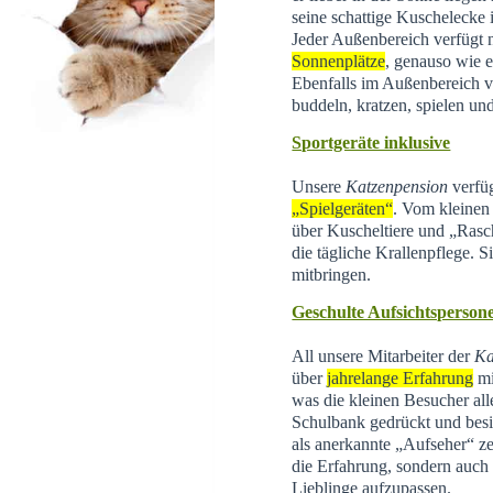
seine schattige Kuschelecke
Jeder Außenbereich verfügt 
Sonnenplätze
, genauso wie e
Ebenfalls im Außenbereich 
buddeln, kratzen, spielen un
Sportgeräte inklusive
Unsere
Katzenpension
verfüg
„Spielgeräten“
. Vom kleinen 
über Kuscheltiere und „Rasc
die tägliche Krallenpflege. 
mitbringen.
Geschulte Aufsichtsperson
All unsere Mitarbeiter der
Ka
über
jahrelange Erfahrung
mi
was die kleinen Besucher all
Schulbank gedrückt und besi
als anerkannte „Aufseher“ zer
die Erfahrung, sondern auch d
Lieblinge aufzupassen.