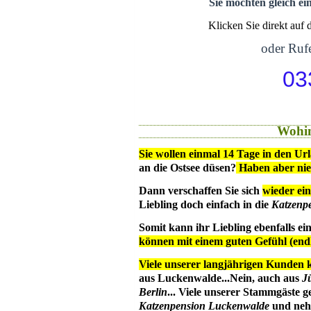
Sie möchten gleich ei
Klicken Sie direkt auf
oder Rufe
03
Wohin
Sie wollen einmal 14 Tage in den Ur
an die Ostsee düsen?
Haben aber ni
Dann verschaffen Sie sich
wieder ein
Liebling doch einfach in die
Katzenp
Somit kann ihr Liebling ebenfalls e
können mit einem guten Gefühl (en
Viele unserer langjährigen Kunden 
aus Luckenwalde...Nein, auch aus
J
Berlin
... Viele unserer Stammgäste g
Katzenpension Luckenwalde
und nehm