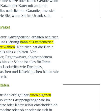
ür Ihre Katze oder Kater. Gerade wenn
e Katze oder Kater mit anderen
ies natürlich die Garantie, dass sich
wie Sie, wenn Sie im Urlaub sind.
-Paket
serer
Katzenpension
erhalten natürlich
 Ihr Liebling
kann aus verschieden
er wählen
. Natürlich hat die Bar in
lls alles zu bieten. Von
ser, Regenwasser, abgestandenem
hin zur Sahne ist alles für Ihren
ls Leckerlies wie Dreamies,
taschen und Käsehäppchen halten wir
reit.
täten
nsion
verfügt über
einen eigenen
lso keine Gruppengehege wie im
tze oder Kater selbst entscheiden ob
 möchte oder ob er oder sie sich in