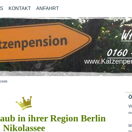
OS
KONTAKT
ANFAHRT
www.Katzenpen
assee
Ö
Wi
mi
aub in ihrer Region Berlin
Nikolassee
M