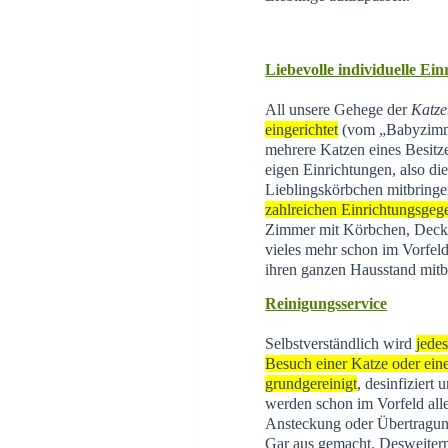
Liebevolle individuelle Ei
All unsere Gehege der
Katze
eingerichtet
(vom „Babyzimme
mehrere Katzen eines Besitz
eigen Einrichtungen, also di
Lieblingskörbchen mitbringe
zahlreichen Einrichtungsgeg
Zimmer mit Körbchen, Decke
vieles mehr schon im Vorfeld
ihren ganzen Hausstand mitb
Reinigungsservice
Selbstverständlich wird
jede
Besuch einer Katze oder eine
grundgereinigt
, desinfiziert
werden schon im Vorfeld all
Ansteckung oder Übertragun
Gar aus gemacht. Desweite