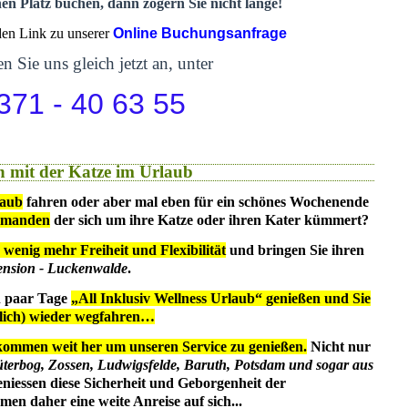
nen Platz buchen, dann zögern Sie nicht lange!
 den Link zu unserer
Online Buchungsanfrage
n Sie uns gleich jetzt an, unter
371 - 40 63 55
 mit der Katze im Urlaub
laub
fahren oder aber mal eben für ein schönes Wochenende
emanden
der sich um ihre Katze oder ihren Kater kümmert?
 wenig mehr Freiheit und Flexibilität
und bringen Sie ihren
ension - Luckenwalde
.
in paar Tage
„All Inklusiv Wellness Urlaub“ genießen und Sie
dlich) wieder wegfahren…
kommen weit her um unseren Service zu genießen.
Nicht nur
üterbog, Zossen, Ludwigsfelde, Baruth, Potsdam und sogar aus
eniessen diese Sicherheit und Geborgenheit der
en daher eine weite Anreise auf sich...