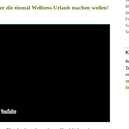
D
M
ater die einmal Wellness-Urlaub machen wollen!
D
F
S
S
K
R
T
o
s
l