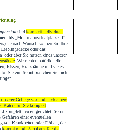
nrichtung
npension
sind
komplett individuell
r“ bis „Mehrmannschlafplätze“ für
ers). Je nach Wunsch können Sie Ihre
e Lieblingsdecke oder das
n oder aber Sie nutzen eines unserer
enstände
. Wir richten natürlich die
n, Kissen, Kratzbäume und vieles
 für Sie ein. Somit brauchen Sie nicht
ringen.
s unserer Gehege vor und nach einem
s Katers für Sie komplett
 und komplett neu eingerichtet. Somit
e Gefahren einer eventuellen
g von Krankheiten oder Flöhen, der
rn
kommt mind. 2-mal am Tag die