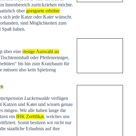
 im Innenbereich zurückziehen möchte.
natürlich über
geeignete erhöhte
s sich jede Katze oder Kater wünscht.
vorhanden, sind Möglichkeiten zum
d Spaß haben.
t über eine
riesige Auswahl an
Tischtennisball oder Pfeifenreiniger,
heltüten“ bis hin zum Kratzbaum für
Sie müssen also kein Spielzeug
en
tzenpension Luckenwalde
verfügen
t Katzen und Kater und wissen genau
es mögen. Wir alle haben lange die
tzen ein
IHK Zertifikat
, welches uns
tifiziert. Somit besitzen wir nicht nur
ie staatliche Erlaubnis auf ihre