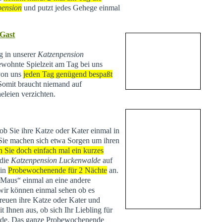
pension
und putzt jedes Gehege einmal
 Gast
ng in unserer
Katzenpension
ewohnte Spielzeit am Tag bei uns
 von uns
jeden Tag genügend bespaßt
 Somit braucht niemand auf
eleien verzichten.
 ob Sie ihre Katze oder Kater einmal in
Sie machen sich etwa Sorgen um ihren
n Sie doch einfach mal ein kurzes
 die
Katzenpension Luckenwalde
auf
ein
Probewochenende für 2 Nächte
an.
 „Maus“ einmal an eine andere
r können einmal sehen ob es
treuen ihre Katze oder Kater und
Ihnen aus, ob sich Ihr Liebling für
de. Das ganze Probewochenende