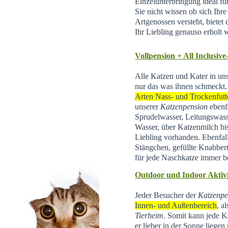
Einzelunterbringung ideal f
Sie nicht wissen ob sich Ihr
Artgenossen versteht, bietet d
Ihr Liebling genauso erholt 
Vollpension + All Inclusive
Alle Katzen und Kater in un
nur das was ihnen schmeckt.
Arten Nass- und Trockenfutt
unserer
Katzenpension
ebenfa
Sprudelwasser, Leitungswas
Wasser, über Katzenmilch bis 
Liebling vorhanden. Ebenfal
Stängchen, gefüllte Knabber
für jede Naschkatze immer be
Outdoor und Indoor Aktivi
Jeder Besucher der
Katzenpe
Innen- und Außenbereich
, a
Tierheim
.
Somit kann jede Ka
er lieber in der Sonne liegen