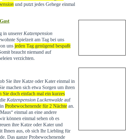
pension
und putzt jedes Gehege einmal
 Gast
ng in unserer
Katzenpension
ewohnte Spielzeit am Tag bei uns
 von uns
jeden Tag genügend bespaßt
 Somit braucht niemand auf
eleien verzichten.
 ob Sie ihre Katze oder Kater einmal in
Sie machen sich etwa Sorgen um ihren
n Sie doch einfach mal ein kurzes
 die
Katzenpension Luckenwalde
auf
ein
Probewochenende für 2 Nächte
an.
 „Maus“ einmal an eine andere
r können einmal sehen ob es
treuen ihre Katze oder Kater und
Ihnen aus, ob sich Ihr Liebling für
de. Das ganze Probewochenende