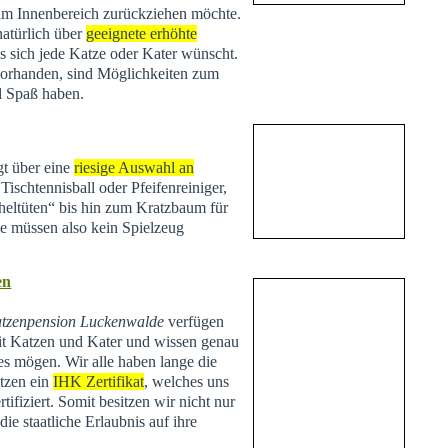
 im Innenbereich zurückziehen möchte.
natürlich über
geeignete erhöhte
s sich jede Katze oder Kater wünscht.
vorhanden, sind Möglichkeiten zum
d Spaß haben.
t über eine
riesige Auswahl an
Tischtennisball oder Pfeifenreiniger,
heltüten“ bis hin zum Kratzbaum für
Sie müssen also kein Spielzeug
en
tzenpension Luckenwalde
verfügen
t Katzen und Kater und wissen genau
es mögen. Wir alle haben lange die
tzen ein
IHK Zertifikat
, welches uns
tifiziert. Somit besitzen wir nicht nur
ie staatliche Erlaubnis auf ihre