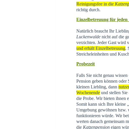
Reinigungsfee in die
Katzen
richtig durch.
Einzelbetreuung für jeden
Natürlich braucht Ihr Liebli
Luckenwalde
nicht auf die g
verzichten. Jeder Gast wird
und erhält Einzelbetreuung
.
Streicheleinheiten und Kusch
Probezeit
Falls Sie nicht genau wissen
Pension geben können oder 
kleinen Liebling, dann
nutze
Wochenende
und stellen Sie
die Probe. Wir bieten ihnen 
Somit kann sich Ihre kleine
Umgebung gewöhnen bzw. wi
funktionieren würde. Wir be
werten danach gemeinsam mit 
die
Katzenpension
eigen wür