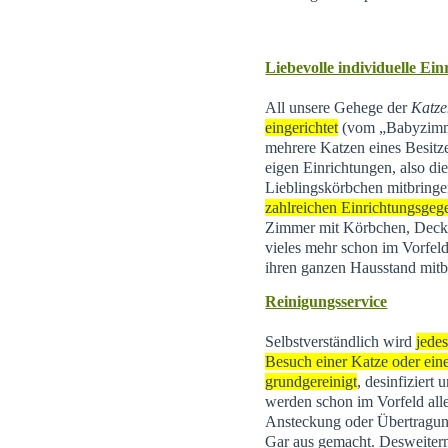
Liebevolle individuelle Ei
All unsere Gehege der
Katze
eingerichtet
(vom „Babyzimme
mehrere Katzen eines Besitz
eigen Einrichtungen, also di
Lieblingskörbchen mitbringe
zahlreichen Einrichtungsgeg
Zimmer mit Körbchen, Decke
vieles mehr schon im Vorfeld
ihren ganzen Hausstand mitb
Reinigungsservice
Selbstverständlich wird
jede
Besuch einer Katze oder eine
grundgereinigt
, desinfiziert
werden schon im Vorfeld all
Ansteckung oder Übertragun
Gar aus gemacht. Desweite