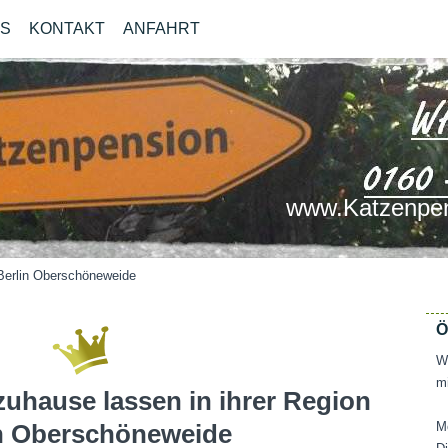
OS
KONTAKT
ANFAHRT
www.Katzenpen
Berlin Oberschöneweide
Ö
Wi
mi
zuhause lassen in ihrer Region
n Oberschöneweide
M