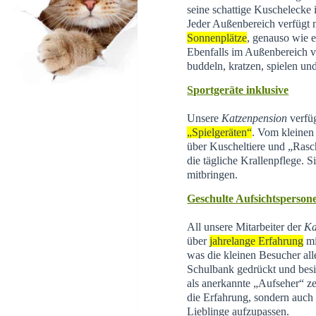
seine schattige Kuschelecke
Jeder Außenbereich verfügt 
Sonnenplätze
, genauso wie e
Ebenfalls im Außenbereich 
buddeln, kratzen, spielen un
Sportgeräte inklusive
Unsere
Katzenpension
verfüg
„Spielgeräten“
. Vom kleinen 
über Kuscheltiere und „Rasc
die tägliche Krallenpflege. 
mitbringen.
Geschulte Aufsichtsperson
All unsere Mitarbeiter der
Ka
über
jahrelange Erfahrung
mi
was die kleinen Besucher all
Schulbank gedrückt und besi
als anerkannte „Aufseher“ zer
die Erfahrung, sondern auch d
Lieblinge aufzupassen.