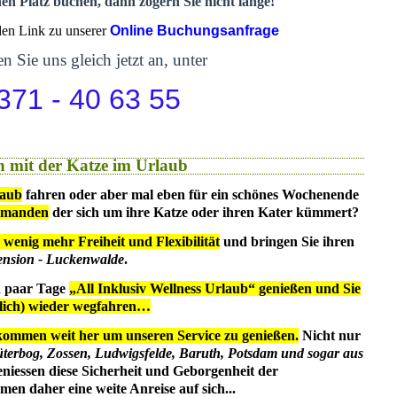
nen Platz buchen, dann zögern Sie nicht lange!
 den Link zu unserer
Online Buchungsanfrage
n Sie uns gleich jetzt an, unter
371 - 40 63 55
 mit der Katze im Urlaub
laub
fahren oder aber mal eben für ein schönes Wochenende
emanden
der sich um ihre Katze oder ihren Kater kümmert?
 wenig mehr Freiheit und Flexibilität
und bringen Sie ihren
ension - Luckenwalde
.
in paar Tage
„All Inklusiv Wellness Urlaub“ genießen und Sie
dlich) wieder wegfahren…
kommen weit her um unseren Service zu genießen.
Nicht nur
üterbog, Zossen, Ludwigsfelde, Baruth, Potsdam und sogar aus
eniessen diese Sicherheit und Geborgenheit der
en daher eine weite Anreise auf sich...