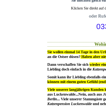
Sie möchten gleich ei
Klicken Sie direkt auf
oder Rufe
03
Wohin
Sie wollen einmal 14 Tage in den Ur
an die Ostsee düsen?
Haben aber ni
Dann verschaffen Sie sich
wieder ein
Liebling doch einfach in die
Katzenp
Somit kann ihr Liebling ebenfalls e
können mit einem guten Gefühl (en
Viele unserer langjährigen Kunden 
aus Luckenwalde...Nein, auch aus
J
Berlin
... Viele unserer Stammgäste g
Katzenpension Luckenwalde
und nehm