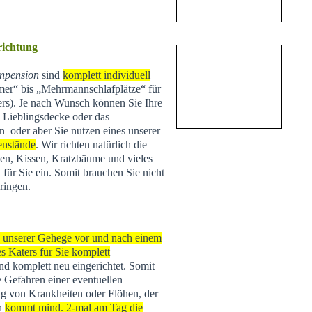
nrichtung
npension
sind
komplett individuell
r“ bis „Mehrmannschlafplätze“ für
ers). Je nach Wunsch können Sie Ihre
e Lieblingsdecke oder das
n oder aber Sie nutzen eines unserer
enstände
. Wir richten natürlich die
n, Kissen, Kratzbäume und vieles
 für Sie ein. Somit brauchen Sie nicht
ringen.
s unserer Gehege vor und nach einem
s Katers für Sie komplett
 und komplett neu eingerichtet. Somit
e Gefahren einer eventuellen
g von Krankheiten oder Flöhen, der
rn
kommt mind. 2-mal am Tag die