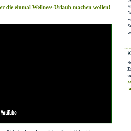
D
ater die einmal Wellness-Urlaub machen wollen!
M
D
F
S
S
K
R
T
o
s
l