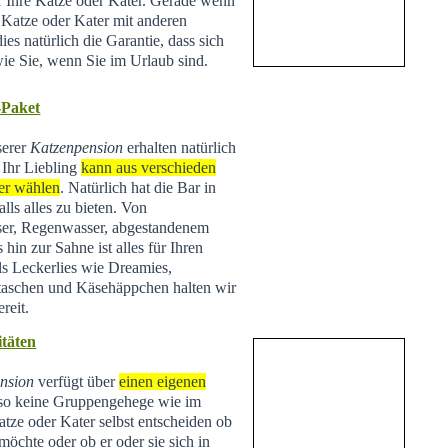
ür Ihre Katze oder Kater. Gerade wenn
e Katze oder Kater mit anderen
ies natürlich die Garantie, dass sich
wie Sie, wenn Sie im Urlaub sind.
-Paket
serer
Katzenpension
erhalten natürlich
 Ihr Liebling
kann aus verschieden
er wählen
. Natürlich hat die Bar in
lls alles zu bieten. Von
ser, Regenwasser, abgestandenem
hin zur Sahne ist alles für Ihren
ls Leckerlies wie Dreamies,
taschen und Käsehäppchen halten wir
reit.
täten
nsion
verfügt über
einen eigenen
lso keine Gruppengehege wie im
tze oder Kater selbst entscheiden ob
 möchte oder ob er oder sie sich in