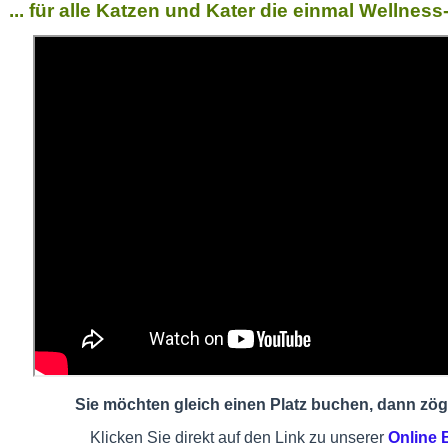
... für alle Katzen und Kater die einmal Wellne
Sie möchten gleich einen Platz buchen, dann zöge
Klicken Sie direkt auf den Link zu unserer
Online