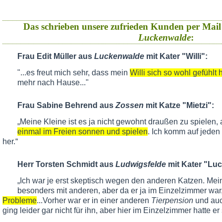
Das schrieben unsere zufrieden Kunden per Mail
Luckenwalde
:
Frau Edit Müller aus
Luckenwalde
mit Kater "Willi":
"...es freut mich sehr, dass mein
Willi sich so wohl gefühlt 
mehr nach Hause..."
Frau Sabine Behrend aus
Zossen
mit Katze "Mietzi":
„Meine Kleine ist es ja nicht gewohnt draußen zu spielen, 
einmal im Freien sonnen und spielen
. Ich komm auf jeden
her.“
Herr Torsten Schmidt aus
Ludwigsfelde
mit Kater "Luc
„Ich war je erst skeptisch wegen den anderen Katzen. Mein 
besonders mit anderen, aber da er ja im Einzelzimmer war
Probleme
...Vorher war er in einer anderen
Tierpension
und au
ging leider gar nicht für ihn, aber hier im Einzelzimmer hatte er