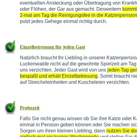
eventuellen Ansteckung oder Übertragung von Krankh
oder Flöhen, der Gar aus gemacht. Desweitern
kommt
2-mal am Tag die Reinigungsfee in die
Katzenpensio
putzt jedes Gehege einmal richtig durch.
Einzelbetreuung für jeden Gast
Natürlich braucht Ihr Liebling in unserer
Katzenpensio
Luckenwalde
nicht auf die gewohnte Spielzeit am Tag
uns verzichten. Jeder Gast wird von uns
jeden Tag g
bespaßt und erhält Einzelbetreuung
. Somit braucht n
auf Streicheleinheiten und Kuscheleien verzichten.
Probezeit
Falls Sie nicht genau wissen ob Sie ihre Katze oder K
einmal in Pension geben können oder Sie machen si
Sorgen um ihren kleinen Liebling, dann
nutzen Sie do
einfach mal ein kurzes Wochenende
und stellen Sie d