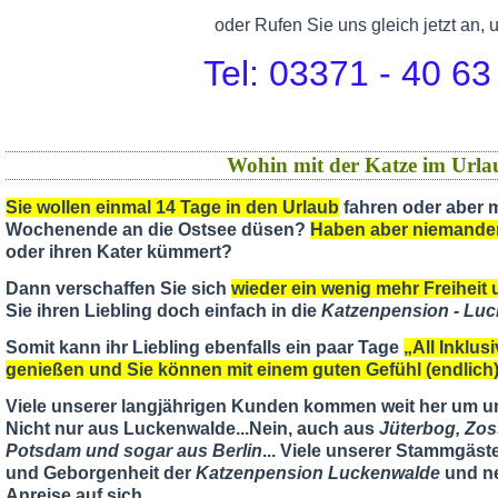
oder Rufen Sie uns gleich jetzt an, 
Tel: 03371 - 40 63
Wohin mit der Katze im Urla
Sie wollen einmal 14 Tage in den Urlaub
fahren oder aber m
Wochenende an die Ostsee düsen?
Haben aber niemande
oder ihren Kater kümmert?
Dann verschaffen Sie sich
wieder ein wenig mehr Freiheit u
Sie ihren Liebling doch einfach in die
Katzenpension - Lu
Somit kann ihr Liebling ebenfalls ein paar Tage
„All Inklus
genießen und Sie können mit einem guten Gefühl (endlic
Viele unserer langjährigen Kunden kommen weit her um u
Nicht nur aus Luckenwalde...Nein, auch aus
Jüterbog, Zos
Potsdam und sogar aus Berlin
... Viele unserer Stammgäst
und Geborgenheit der
Katzenpension Luckenwalde
und ne
Anreise auf sich...