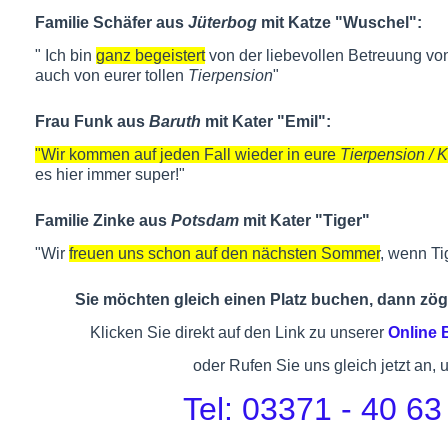
Familie Schäfer aus
Jüterbog
mit Katze "Wuschel":
" Ich bin
ganz begeistert
von der liebevollen Betreuung von
auch von eurer tollen
Tierpension
"
Frau Funk aus
Baruth
mit Kater "Emil":
"Wir kommen auf jeden Fall wieder in eure
Tierpension / 
es hier immer super!"
Familie Zinke aus
Potsdam
mit Kater "Tiger"
"Wir
freuen uns schon auf den nächsten Sommer
, wenn Ti
Sie möchten gleich einen Platz buchen, dann zöge
Klicken Sie direkt auf den Link zu unserer
Online
oder Rufen Sie uns gleich jetzt an, 
Tel: 03371 - 40 63