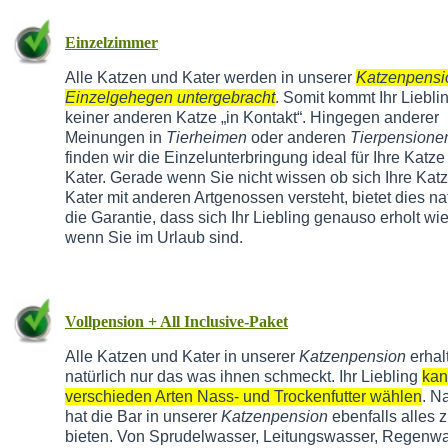
Einzelzimmer
Alle Katzen und Kater werden in unserer
Katzenpensi
Einzelgehegen untergebracht
. Somit kommt Ihr Liebli
keiner anderen Katze „in Kontakt“. Hingegen anderer
Meinungen in
Tierheimen
oder anderen
Tierpensione
finden wir die Einzelunterbringung ideal für Ihre Katze
Kater. Gerade wenn Sie nicht wissen ob sich Ihre Kat
Kater mit anderen Artgenossen versteht, bietet dies na
die Garantie, dass sich Ihr Liebling genauso erholt wie
wenn Sie im Urlaub sind.
Vollpension + All Inclusive-Paket
Alle Katzen und Kater in unserer
Katzenpension
erhal
natürlich nur das was ihnen schmeckt. Ihr Liebling
kan
verschieden Arten Nass- und Trockenfutter wählen
. N
hat die Bar in unserer
Katzenpension
ebenfalls alles 
bieten. Von Sprudelwasser, Leitungswasser, Regenwa