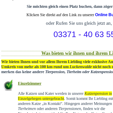
Sie möchten gleich einen Platz buchen, dann zögern
Klicken Sie direkt auf den Link zu unserer
Online B
oder Rufen Sie uns gleich jetzt an,
03371 - 40 63 5
Was bieten wir ihnen und ihrem Li
Wir bieten Ihnen und vor allem Ihrem Liebling viele exklusive A
Umkreis von mehr als 100 km rund um
Luckenwalde
nicht noch e
merken das keine andere
Tierpension, Tierheim oder Katzenpensi
Einzelzimmer
Alle Katzen und Kater werden in unserer
Katzenpension
in
Einzelgehegen untergebracht
. Somit kommt Ihr Liebling mit
anderen Katze „in Kontakt“. Hingegen anderer Meinungen 
Tierheimen
oder anderen
Tierpensionen
, finden wir die