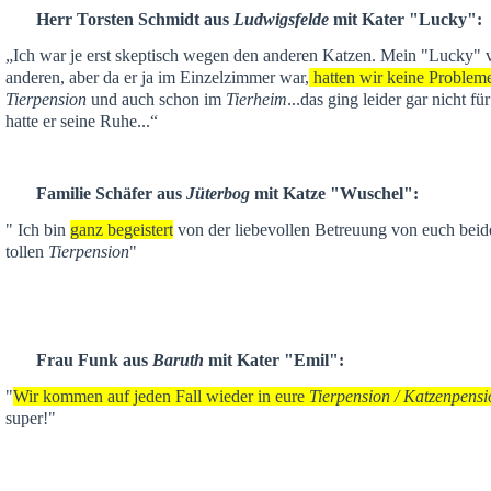
Herr Torsten Schmidt aus
Ludwigsfelde
mit Kater "Lucky":
„Ich war je
erst skeptisch
wegen den anderen Katzen. Mein "Lucky" ver
anderen,
aber da er ja im Einzelzimmer war,
hatten wir keine Problem
Tierpension
und auch schon im
Tierheim
...das ging leider gar nicht f
hatte er seine Ruhe...“
Familie Schäfer aus
Jüterbog
mit Katze "Wuschel":
" Ich bin
ganz begeistert
von der liebevollen Betreuung von euch beid
tollen
Tierpension
"
Frau Funk aus
Baruth
mit Kater "Emil":
"
Wir kommen auf jeden Fall wieder in eure
Tierpension / Katzenpensi
super!"