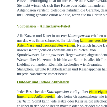
Einzelunterbringung ideal für Ihre Katze oder Kater. Gera
Sie nicht wissen ob sich Ihre Katze oder Kater mit anderen
Artgenossen versteht, bietet dies natürlich die Garantie, dass
Ihr Liebling genauso erholt wie Sie, wenn Sie im Urlaub si
Vollpension + All Inclusive-Paket
Alle Katzen und Kater in unserer
Katzenpension
erhalten na
nur das was ihnen schmeckt. Ihr Liebling
kann aus verschi
Arten Nass- und Trockenfutter wählen
. Natürlich hat die Ba
unserer
Katzenpension
ebenfalls alles zu bieten. Von
Sprudelwasser, Leitungswasser, Regenwasser, abgestande
Wasser, über Katzenmilch bis hin zur Sahne ist alles für Ihr
Liebling vorhanden. Ebenfalls Leckerlies wie Dreamies,
Stängchen, gefüllte Knabbertaschen und Käsehäppchen hal
für jede Naschkatze immer bereit.
Outdoor und Indoor Aktivitäten
Jeder Besucher der
Katzenpension
verfügt über
einen eigen
Innen- und Außenbereich
, also keine Gruppengehege wie 
Tierheim
.
Somit kann jede Katze oder Kater selbst entschei
er lieber in der Sonne liegen möchte oder ob er oder sie sich