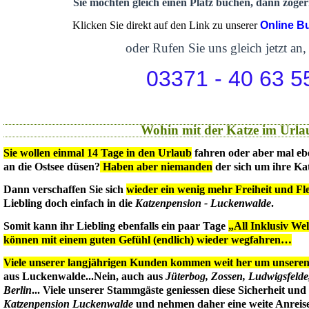
Sie möchten gleich einen Platz buchen, dann zögern
Klicken Sie direkt auf den Link zu unserer
Online B
oder Rufen Sie uns gleich jetzt an,
03371 - 40 63 5
Wohin mit der Katze im Urla
Sie wollen einmal 14 Tage in den Urlaub
fahren oder aber mal eb
an die Ostsee düsen?
Haben aber niemanden
der sich um ihre Ka
Dann verschaffen Sie sich
wieder ein wenig mehr Freiheit und Flex
Liebling doch einfach in die
Katzenpension - Luckenwalde
.
Somit kann ihr Liebling ebenfalls ein paar Tage
„All Inklusiv We
können mit einem guten Gefühl (endlich) wieder wegfahren…
Viele unserer langjährigen Kunden kommen weit her um unseren 
aus Luckenwalde...Nein, auch aus
Jüterbog, Zossen, Ludwigsfeld
Berlin
... Viele unserer Stammgäste geniessen diese Sicherheit un
Katzenpension Luckenwalde
und nehmen daher eine weite Anreise 