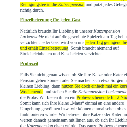
Reinigungsfee in die
Katzenpension
und putzt jedes Geheg
richtig durch.
Einzelbetreuung für jeden Gast
Natürlich braucht Ihr Liebling in unserer
Katzenpension
Luckenwalde
nicht auf die gewohnte Spielzeit am Tag bei u
verzichten. Jeder Gast wird von uns
jeden Tag genügend be
und erhält Einzelbetreuung
. Somit braucht niemand auf
Streicheleinheiten und Kuscheleien verzichten.
Probezeit
Falls Sie nicht genau wissen ob Sie ihre Katze oder Kater e
Pension geben können oder Sie machen sich etwa Sorgen u
kleinen Liebling, dann
nutzen Sie doch einfach mal ein kur
Wochenende
und stellen Sie die
Katzenpension Luckenwal
die Probe. Wir bieten ihnen ein
Probewochenende für 2 Nä
Somit kann sich Ihre kleine „Maus“ einmal an eine andere
Umgebung gewöhnen bzw. wir können einmal sehen ob es
funktionieren würde. Wir betreuen ihre Katze oder Kater u
werten danach gemeinsam mit Ihnen aus, ob sich Ihr Liebli
die
Katzenpension
eigen würde. Das ganze Probewochene