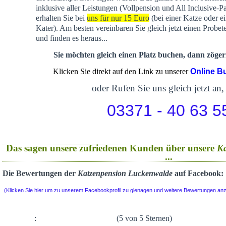
inklusive aller Leistungen (Vollpension und All Inclusive-P
erhalten Sie bei
uns für nur 15 Euro
(bei einer Katze oder e
Kater). Am besten vereinbaren Sie gleich jetzt einen Probet
und finden es heraus...
Sie möchten gleich einen Platz buchen, dann zögern
Klicken Sie direkt auf den Link zu unserer
Online B
oder Rufen Sie uns gleich jetzt an,
03371 - 40 63 5
Das sagen unsere zufriedenen Kunden über unsere
K
...
Die Bewertungen der
Katzenpension Luckenwalde
auf Facebook:
(Klicken Sie hier um zu unserem Facebookprofil zu glenagen und weitere Bewertungen an
:
(5 von 5 Sternen)