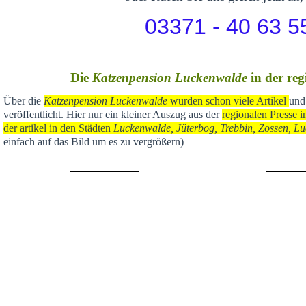
03371 - 40 63 5
Die
Katzenpension Luckenwalde
in der reg
Über die
Katzenpension Luckenwalde
wurden schon viele Artikel
und
veröffentlicht
. Hier nur ein kleiner Auszug aus der
regional
en Presse i
der artikel in den Städten
Luckenwalde, Jüterbog, Trebbin, Zossen, Lu
einfach auf das Bild um es zu vergrößern)