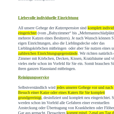
Liebevolle individuelle Einrichtung
All unsere Gehege der
Katzenpension
sind
komplett individ
eingerichtet
(vom „Babyzimmer“ bis „Mehrmannschlafplätz
mehrere Katzen eines Besitzers). Je nach Wunsch können Si
eigen Einrichtungen, also die Lieblingsdecke oder das
Lieblingskörbchen mitbringen oder aber Sie nutzen eines u
zahlreichen Einrichtungsgegenstände
. Wir richten natürlich 
Zimmer mit Körbchen, Decken, Kissen, Kratzbäume und vi
vieles mehr schon im Vorfeld für Sie ein. Somit brauchen Si
ihren ganzen Hausstand mitbringen.
Reinigungsservice
Selbstverständlich wird
jedes unserer Gehege vor und nach
Besuch einer Katze oder eines Katers für Sie komplett
grundgereinigt
, desinfiziert und komplett neu eingerichtet. 
werden schon im Vorfeld alle Gefahren einer eventuellen
Ansteckung oder Übertragung von Krankheiten oder Flöhen
Gar aus gemacht. Desweitern
kommt mind. 2-mal am Tag d