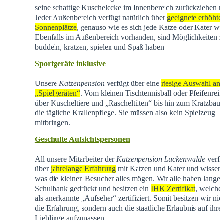
seine schattige Kuschelecke im Innenbereich zurückziehen
Jeder Außenbereich verfügt natürlich über
geeignete erhöht
Sonnenplätze
, genauso wie es sich jede Katze oder Kater w
Ebenfalls im Außenbereich vorhanden, sind Möglichkeiten
buddeln, kratzen, spielen und Spaß haben.
Sportgeräte inklusive
Unsere
Katzenpension
verfügt über eine
riesige Auswahl an
„Spielgeräten“
. Vom kleinen Tischtennisball oder Pfeifenrei
über Kuscheltiere und „Rascheltüten“ bis hin zum Kratzba
die tägliche Krallenpflege. Sie müssen also kein Spielzeug
mitbringen.
Geschulte Aufsichtspersonen
All unsere Mitarbeiter der
Katzenpension Luckenwalde
verf
über
jahrelange Erfahrung
mit Katzen und Kater und wisse
was die kleinen Besucher alles mögen. Wir alle haben lange
Schulbank gedrückt und besitzen ein
IHK Zertifikat
, welch
als anerkannte „Aufseher“ zertifiziert. Somit besitzen wir ni
die Erfahrung, sondern auch die staatliche Erlaubnis auf ihr
Lieblinge aufzupassen.