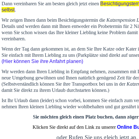
Dann vereinbaren Sie am besten gleich jetzt einen
Besichtigungster
selbst
.
Wir zeigen Ihnen dann beim Besichtigungstermin die
Katzenpension 
Details und werden dann mit Ihnen entweder ein Probetermin für 2 Nä
wenn Sie schon wissen das Ihre kleiner Liebling keine Problem damit 
vereinbaren.
Wenn der Tag dann gekommen ist, an dem Sie Ihre Katze oder Kater
Sie einfach mit Ihrem Liebling zu uns (Parkplätze sind direkt auf un
(Hier können Sie ihre Anfahrt planen)
Wir werden dann Ihren Liebling in Empfang nehmen, zusammen mit Ih
neue Umgebung gewöhnen und Ihnen
natürlich genügend Zeit
für de
(Selbstverständlich können Sie ihre Transportbox bei uns in der
Katze
damit Sie direkt zu ihrem Urlaub durchstarten können.)
Ist Ihr Urlaub dann (leider) schon vorbei, kommen Sie einfach zum v
nehmen Ihren kleinen Liebling wieder wohlbehalten und gut genährt 
Sie möchten gleich einen Platz buchen, dann zögern
Klicken Sie direkt auf den Link zu unserer
Online B
oder Rufen Sie uns gleich jetzt an,