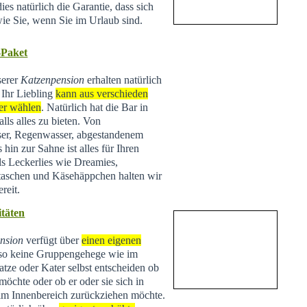
ies natürlich die Garantie, dass sich
wie Sie, wenn Sie im Urlaub sind.
-Paket
serer
Katzenpension
erhalten natürlich
 Ihr Liebling
kann aus verschieden
er wählen
. Natürlich hat die Bar in
lls alles zu bieten. Von
ser, Regenwasser, abgestandenem
hin zur Sahne ist alles für Ihren
ls Leckerlies wie Dreamies,
taschen und Käsehäppchen halten wir
reit.
täten
nsion
verfügt über
einen eigenen
lso keine Gruppengehege wie im
tze oder Kater selbst entscheiden ob
 möchte oder ob er oder sie sich in
 im Innenbereich zurückziehen möchte.