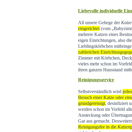
Liebevolle individuelle Ei
All unsere Gehege der
Katze
eingerichtet
(vom „Babyzimme
mehrere Katzen eines Besitz
eigen Einrichtungen, also di
Lieblingskörbchen mitbringe
zahlreichen Einrichtungsgeg
Zimmer mit Körbchen, Decke
vieles mehr schon im Vorfeld
ihren ganzen Hausstand mitb
Reinigungsservice
Selbstverständlich wird
jede
Besuch einer Katze oder eine
grundgereinigt
, desinfiziert
werden schon im Vorfeld all
Ansteckung oder Übertragun
Gar aus gemacht. Desweite
Reinigungsfee in die
Katzen