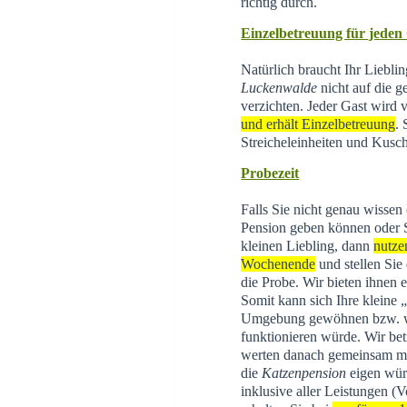
richtig durch.
Einzelbetreuung für jeden
Natürlich braucht Ihr Liebli
Luckenwalde
nicht auf die g
verzichten. Jeder Gast wird
und erhält Einzelbetreuung
.
Streicheleinheiten und Kusch
Probezeit
Falls Sie nicht genau wissen
Pension geben können oder 
kleinen Liebling, dann
nutze
Wochenende
und stellen Sie
die Probe. Wir bieten ihnen 
Somit kann sich Ihre kleine
Umgebung gewöhnen bzw. wi
funktionieren würde. Wir be
werten danach gemeinsam mit 
die
Katzenpension
eigen wür
inklusive aller Leistungen (V