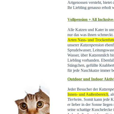
Artgenossen versteht, bietet d
Ihr Liebling genauso erholt 
Vollpension + All Inclusive
Alle Katzen und Kater in un
nur das was ihnen schmeckt.
Arten Nass- und Trockenfutt
unserer
Katzenpension
ebenfa
Sprudelwasser, Leitungswas
Wasser, über Katzenmilch bis 
Liebling vorhanden. Ebenfal
Stängchen, gefüllte Knabber
für jede Naschkatze immer be
Outdoor und Indoor Aktivi
Jeder Besucher der
Katzenpe
Innen- und Außenbereich
, a
Tierheim
.
Somit kann jede Ka
er lieber in der Sonne liegen
seine schattige Kuschelecke