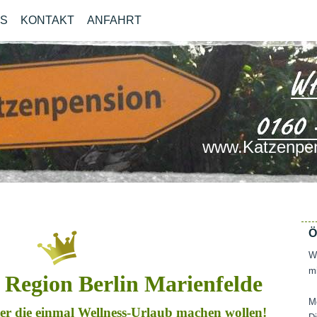
OS
KONTAKT
ANFAHRT
www.Katzenpen
Ö
Wi
mi
r Region Berlin Marienfelde
M
ater die einmal Wellness-Urlaub machen wollen!