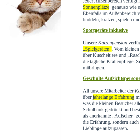
Jeder Außenbereich verfügt 
Sonnenplätze
, genauso wie e
Ebenfalls im Außenbereich 
buddeln, kratzen, spielen un
Sportgeräte inklusive
Unsere
Katzenpension
verfüg
„Spielgeräten“
. Vom kleinen 
über Kuscheltiere und „Rasc
die tägliche Krallenpflege. 
mitbringen.
Geschulte Aufsichtsperson
All unsere Mitarbeiter der
Ka
über
jahrelange Erfahrung
mi
was die kleinen Besucher all
Schulbank gedrückt und besi
als anerkannte „Aufseher“ zer
die Erfahrung, sondern auch d
Lieblinge aufzupassen.