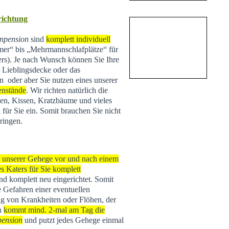
nrichtung
npension
sind
komplett individuell
r“ bis „Mehrmannschlafplätze“ für
ers). Je nach Wunsch können Sie Ihre
e Lieblingsdecke oder das
n oder aber Sie nutzen eines unserer
enstände
. Wir richten natürlich die
n, Kissen, Kratzbäume und vieles
 für Sie ein. Somit brauchen Sie nicht
ringen.
s unserer Gehege vor und nach einem
s Katers für Sie komplett
 und komplett neu eingerichtet. Somit
e Gefahren einer eventuellen
g von Krankheiten oder Flöhen, der
rn
kommt mind. 2-mal am Tag die
pension
und putzt jedes Gehege einmal