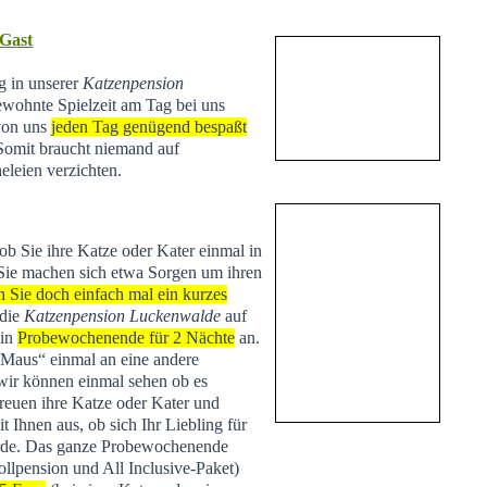
 Gast
ng in unserer
Katzenpension
ewohnte Spielzeit am Tag bei uns
 von uns
jeden Tag genügend bespaßt
 Somit braucht niemand auf
eleien verzichten.
 ob Sie ihre Katze oder Kater einmal in
Sie machen sich etwa Sorgen um ihren
n Sie doch einfach mal ein kurzes
 die
Katzenpension Luckenwalde
auf
ein
Probewochenende für 2 Nächte
an.
 „Maus“ einmal an eine andere
r können einmal sehen ob es
treuen ihre Katze oder Kater und
Ihnen aus, ob sich Ihr Liebling für
de. Das ganze Probewochenende
ollpension und All Inclusive-Paket)