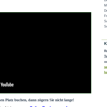
D
M
D
F
S
S
K
R
T
o
s
l
nen Platz buchen, dann zögern Sie nicht lange!