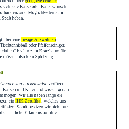
natürlich über
geeignete erhöhte
s sich jede Katze oder Kater wünscht.
vorhanden, sind Möglichkeiten zum
d Spaß haben.
t über eine
riesige Auswahl an
Tischtennisball oder Pfeifenreiniger,
heltüten“ bis hin zum Kratzbaum für
Sie müssen also kein Spielzeug
en
tzenpension Luckenwalde
verfügen
t Katzen und Kater und wissen genau
es mögen. Wir alle haben lange die
tzen ein
IHK Zertifikat
, welches uns
tifiziert. Somit besitzen wir nicht nur
ie staatliche Erlaubnis auf ihre