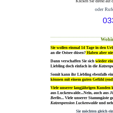
Klicken Sie direkt auf
oder Rufe
03
Wohin
Sie wollen einmal 14 Tage in den Ur
an die Ostsee düsen?
Haben aber ni
Dann verschaffen Sie sich
wieder ein
Liebling doch einfach in die
Katzenp
Somit kann ihr Liebling ebenfalls e
können mit einem guten Gefühl (en
Viele unserer langjährigen Kunden 
aus Luckenwalde...Nein, auch aus
J
Berlin
... Viele unserer Stammgäste g
Katzenpension Luckenwalde
und nehm
Sie möchten gleich ei