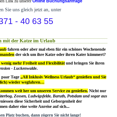
 den Link zu unserer
Online Buchungsanfrage
n Sie uns gleich jetzt an, unter
371 - 40 63 55
 mit der Katze im Urlaub
laub
fahren oder aber mal eben für ein schönes Wochenende
emanden
der sich um ihre Katze oder ihren Kater kümmert?
 wenig mehr Freiheit und Flexibilität
und bringen Sie ihren
ension - Luckenwalde
.
in paar Tage
„All Inklusiv Wellness Urlaub“ genießen und Sie
dlich) wieder wegfahren…
kommen weit her um unseren Service zu genießen.
Nicht nur
üterbog, Zossen, Ludwigsfelde, Baruth, Potsdam und sogar aus
eniessen diese Sicherheit und Geborgenheit der
en daher eine weite Anreise auf sich...
nen Platz buchen, dann zögern Sie nicht lange!