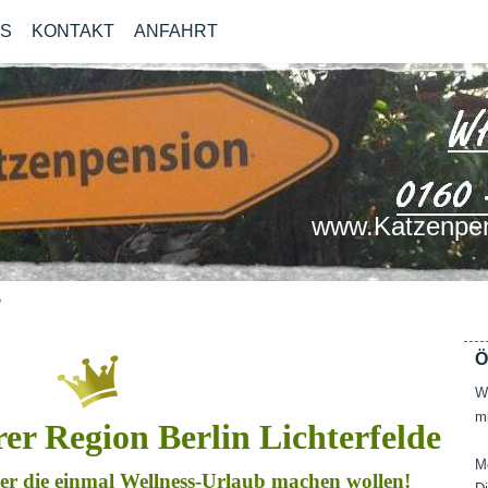
OS
KONTAKT
ANFAHRT
www.Katzenpen
e
Ö
Wi
mi
rer Region Berlin Lichterfelde
M
ater die einmal Wellness-Urlaub machen wollen!