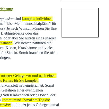
nrichtung
npension
sind
komplett individuell
r“ bis „Mehrmannschlafplätze“ für
ers). Je nach Wunsch können Sie Ihre
e Lieblingsdecke oder das
n oder aber Sie nutzen eines unserer
enstände
. Wir richten natürlich die
n, Kissen, Kratzbäume und vieles
 für Sie ein. Somit brauchen Sie nicht
ringen.
s unserer Gehege vor und nach einem
s Katers für Sie komplett
 und komplett neu eingerichtet. Somit
e Gefahren einer eventuellen
g von Krankheiten oder Flöhen, der
rn
kommt mind. 2-mal am Tag die
pension
und putzt jedes Gehege einmal