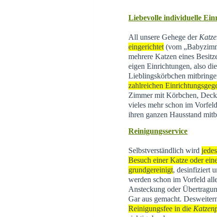
Liebevolle individuelle Ei
All unsere Gehege der
Katze
eingerichtet
(vom „Babyzimme
mehrere Katzen eines Besitz
eigen Einrichtungen, also di
Lieblingskörbchen mitbringe
zahlreichen Einrichtungsgeg
Zimmer mit Körbchen, Decke
vieles mehr schon im Vorfeld
ihren ganzen Hausstand mitb
Reinigungsservice
Selbstverständlich wird
jede
Besuch einer Katze oder eine
grundgereinigt
, desinfiziert
werden schon im Vorfeld all
Ansteckung oder Übertragun
Gar aus gemacht. Desweite
Reinigungsfee in die
Katzen