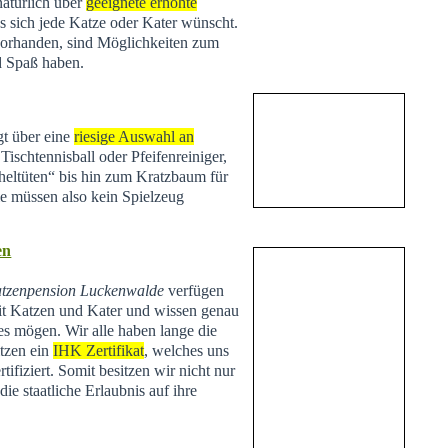
natürlich über
geeignete erhöhte
s sich jede Katze oder Kater wünscht.
vorhanden, sind Möglichkeiten zum
d Spaß haben.
t über eine
riesige Auswahl an
Tischtennisball oder Pfeifenreiniger,
heltüten“ bis hin zum Kratzbaum für
Sie müssen also kein Spielzeug
en
tzenpension Luckenwalde
verfügen
t Katzen und Kater und wissen genau
es mögen. Wir alle haben lange die
tzen ein
IHK Zertifikat
, welches uns
tifiziert. Somit besitzen wir nicht nur
ie staatliche Erlaubnis auf ihre