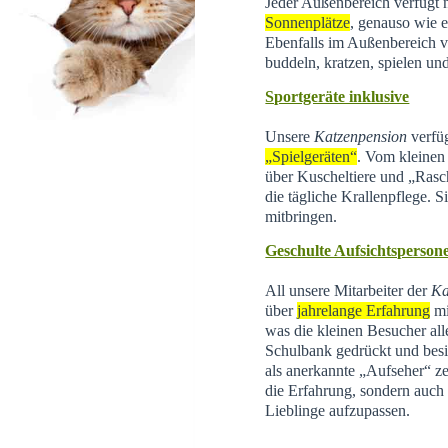
Jeder Außenbereich verfügt 
Sonnenplätze
, genauso wie e
Ebenfalls im Außenbereich 
buddeln, kratzen, spielen un
Sportgeräte inklusive
Unsere
Katzenpension
verfüg
„Spielgeräten“
. Vom kleinen 
über Kuscheltiere und „Rasc
die tägliche Krallenpflege. 
mitbringen.
Geschulte Aufsichtsperson
All unsere Mitarbeiter der
Ka
über
jahrelange Erfahrung
mi
was die kleinen Besucher all
Schulbank gedrückt und besi
als anerkannte „Aufseher“ zer
die Erfahrung, sondern auch d
Lieblinge aufzupassen.