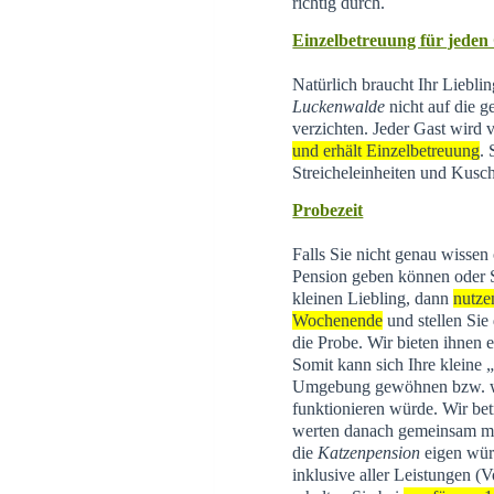
richtig durch.
Einzelbetreuung für jeden
Natürlich braucht Ihr Liebli
Luckenwalde
nicht auf die g
verzichten. Jeder Gast wird
und erhält Einzelbetreuung
.
Streicheleinheiten und Kusch
Probezeit
Falls Sie nicht genau wissen
Pension geben können oder 
kleinen Liebling, dann
nutze
Wochenende
und stellen Sie
die Probe. Wir bieten ihnen 
Somit kann sich Ihre kleine
Umgebung gewöhnen bzw. wi
funktionieren würde. Wir be
werten danach gemeinsam mit 
die
Katzenpension
eigen wür
inklusive aller Leistungen (V