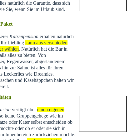
ies natürlich die Garantie, dass sich
wie Sie, wenn Sie im Urlaub sind.
-Paket
serer
Katzenpension
erhalten natürlich
 Ihr Liebling
kann aus verschieden
er wählen
. Natürlich hat die Bar in
lls alles zu bieten. Von
ser, Regenwasser, abgestandenem
hin zur Sahne ist alles für Ihren
ls Leckerlies wie Dreamies,
taschen und Käsehäppchen halten wir
reit.
täten
nsion
verfügt über
einen eigenen
lso keine Gruppengehege wie im
tze oder Kater selbst entscheiden ob
 möchte oder ob er oder sie sich in
 im Innenbereich zurückziehen möchte.