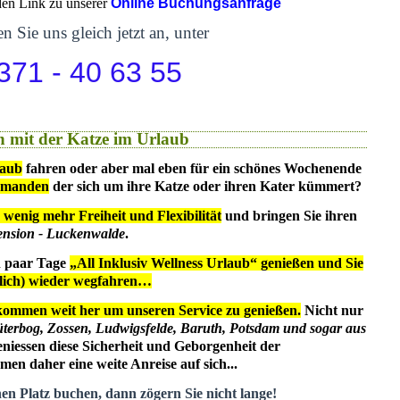
 den Link zu unserer
Online Buchungsanfrage
n Sie uns gleich jetzt an, unter
371 - 40 63 55
 mit der Katze im Urlaub
laub
fahren oder aber mal eben für ein schönes Wochenende
emanden
der sich um ihre Katze oder ihren Kater kümmert?
 wenig mehr Freiheit und Flexibilität
und bringen Sie ihren
ension - Luckenwalde
.
in paar Tage
„All Inklusiv Wellness Urlaub“ genießen und Sie
dlich) wieder wegfahren…
kommen weit her um unseren Service zu genießen.
Nicht nur
üterbog, Zossen, Ludwigsfelde, Baruth, Potsdam und sogar aus
eniessen diese Sicherheit und Geborgenheit der
en daher eine weite Anreise auf sich...
nen Platz buchen, dann zögern Sie nicht lange!