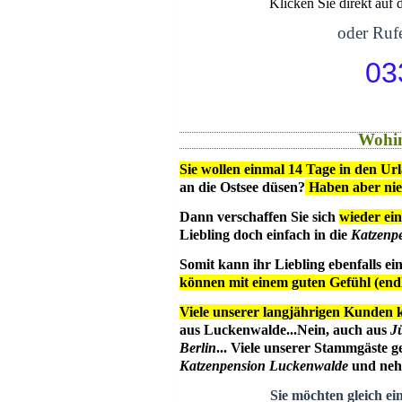
Klicken Sie direkt auf
oder Rufe
03
Wohin
Sie wollen einmal 14 Tage in den Ur
an die Ostsee düsen?
Haben aber ni
Dann verschaffen Sie sich
wieder ein
Liebling doch einfach in die
Katzenp
Somit kann ihr Liebling ebenfalls e
können mit einem guten Gefühl (en
Viele unserer langjährigen Kunden 
aus Luckenwalde...Nein, auch aus
J
Berlin
... Viele unserer Stammgäste g
Katzenpension Luckenwalde
und nehm
Sie möchten gleich ei