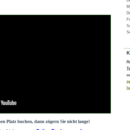
D
M
D
F
S
S
K
R
T
o
s
l
nen Platz buchen, dann zögern Sie nicht lange!