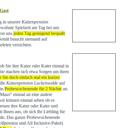
 Gast
ng in unserer
Katzenpension
ewohnte Spielzeit am Tag bei uns
 von uns
jeden Tag genügend bespaßt
 Somit braucht niemand auf
eleien verzichten.
 ob Sie ihre Katze oder Kater einmal in
Sie machen sich etwa Sorgen um ihren
n Sie doch einfach mal ein kurzes
 die
Katzenpension Luckenwalde
auf
ein
Probewochenende für 2 Nächte
an.
 „Maus“ einmal an eine andere
r können einmal sehen ob es
treuen ihre Katze oder Kater und
Ihnen aus, ob sich Ihr Liebling für
de. Das ganze Probewochenende
ollpension und All Inclusive-Paket)