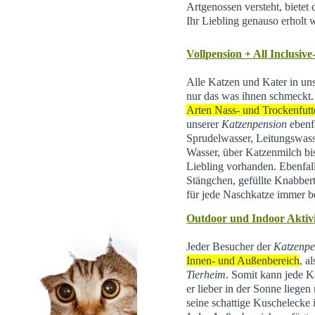
Artgenossen versteht, bietet d
Ihr Liebling genauso erholt 
Vollpension + All Inclusive
Alle Katzen und Kater in un
nur das was ihnen schmeckt.
Arten Nass- und Trockenfutt
unserer
Katzenpension
ebenfa
Sprudelwasser, Leitungswas
Wasser, über Katzenmilch bis 
Liebling vorhanden. Ebenfal
Stängchen, gefüllte Knabber
für jede Naschkatze immer be
Outdoor und Indoor Aktivi
Jeder Besucher der
Katzenpe
Innen- und Außenbereich
, a
Tierheim
.
Somit kann jede Ka
er lieber in der Sonne liegen
seine schattige Kuschelecke