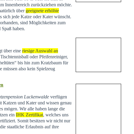
 im Innenbereich zurückziehen möchte.
natürlich über
geeignete erhöhte
s sich jede Katze oder Kater wünscht.
vorhanden, sind Möglichkeiten zum
d Spaß haben.
t über eine
riesige Auswahl an
Tischtennisball oder Pfeifenreiniger,
heltüten“ bis hin zum Kratzbaum für
Sie müssen also kein Spielzeug
en
tzenpension Luckenwalde
verfügen
t Katzen und Kater und wissen genau
es mögen. Wir alle haben lange die
tzen ein
IHK Zertifikat
, welches uns
tifiziert. Somit besitzen wir nicht nur
ie staatliche Erlaubnis auf ihre