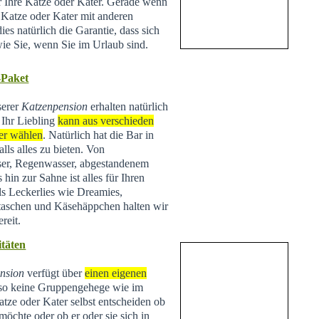
ür Ihre Katze oder Kater. Gerade wenn
e Katze oder Kater mit anderen
ies natürlich die Garantie, dass sich
wie Sie, wenn Sie im Urlaub sind.
-Paket
serer
Katzenpension
erhalten natürlich
 Ihr Liebling
kann aus verschieden
er wählen
. Natürlich hat die Bar in
lls alles zu bieten. Von
ser, Regenwasser, abgestandenem
hin zur Sahne ist alles für Ihren
ls Leckerlies wie Dreamies,
taschen und Käsehäppchen halten wir
reit.
täten
nsion
verfügt über
einen eigenen
lso keine Gruppengehege wie im
tze oder Kater selbst entscheiden ob
 möchte oder ob er oder sie sich in