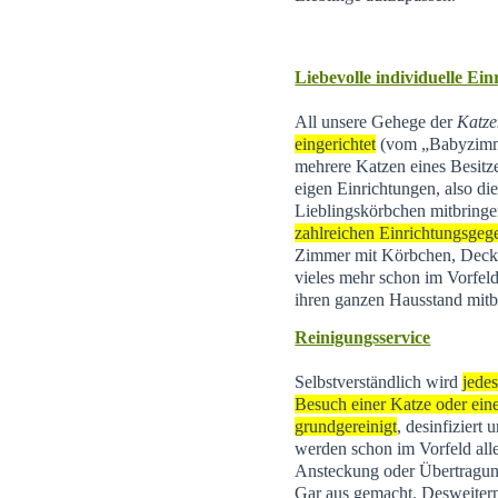
Liebevolle individuelle Ei
All unsere Gehege der
Katze
eingerichtet
(vom „Babyzimme
mehrere Katzen eines Besitz
eigen Einrichtungen, also di
Lieblingskörbchen mitbringe
zahlreichen Einrichtungsgeg
Zimmer mit Körbchen, Decke
vieles mehr schon im Vorfeld
ihren ganzen Hausstand mitb
Reinigungsservice
Selbstverständlich wird
jede
Besuch einer Katze oder eine
grundgereinigt
, desinfiziert
werden schon im Vorfeld all
Ansteckung oder Übertragun
Gar aus gemacht. Desweite