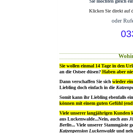
Sie möchten gleich ei
Klicken Sie direkt auf
oder Rufe
03
Wohin
Sie wollen einmal 14 Tage in den Ur
an die Ostsee düsen?
Haben aber ni
Dann verschaffen Sie sich
wieder ein
Liebling doch einfach in die
Katzenp
Somit kann ihr Liebling ebenfalls e
können mit einem guten Gefühl (en
Viele unserer langjährigen Kunden 
aus Luckenwalde...Nein, auch aus
J
Berlin
... Viele unserer Stammgäste g
Katzenpension Luckenwalde
und nehm