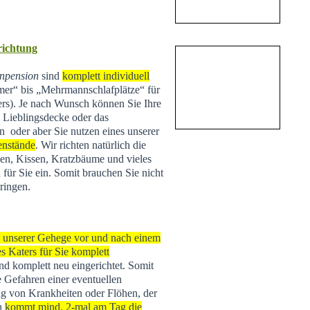
nrichtung
npension
sind
komplett individuell
r“ bis „Mehrmannschlafplätze“ für
ers). Je nach Wunsch können Sie Ihre
e Lieblingsdecke oder das
n oder aber Sie nutzen eines unserer
enstände
. Wir richten natürlich die
n, Kissen, Kratzbäume und vieles
 für Sie ein. Somit brauchen Sie nicht
ringen.
s unserer Gehege vor und nach einem
s Katers für Sie komplett
 und komplett neu eingerichtet. Somit
e Gefahren einer eventuellen
g von Krankheiten oder Flöhen, der
rn
kommt mind. 2-mal am Tag die