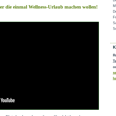
D
M
ater die einmal Wellness-Urlaub machen wollen!
D
F
S
S
K
R
T
o
s
l