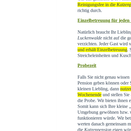
Reinigungsfee in die
Katzen
richtig durch.
Einzelbetreuung für jeden
Natürlich braucht Ihr Liebli
Luckenwalde
nicht auf die g
verzichten. Jeder Gast wird
und erhält Einzelbetreuung
.
Streicheleinheiten und Kusch
Probezeit
Falls Sie nicht genau wissen
Pension geben können oder 
kleinen Liebling, dann
nutze
Wochenende
und stellen Sie
die Probe. Wir bieten ihnen 
Somit kann sich Ihre kleine
Umgebung gewöhnen bzw. wi
funktionieren würde. Wir be
werten danach gemeinsam mit 
die
Katzenpension
eigen wür