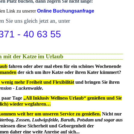
nen Platz buchen, dann zögern Sie nicht lange!
 den Link zu unserer
Online Buchungsanfrage
n Sie uns gleich jetzt an, unter
371 - 40 63 55
 mit der Katze im Urlaub
laub
fahren oder aber mal eben für ein schönes Wochenende
emanden
der sich um ihre Katze oder ihren Kater kümmert?
 wenig mehr Freiheit und Flexibilität
und bringen Sie ihren
ension - Luckenwalde
.
in paar Tage
„All Inklusiv Wellness Urlaub“ genießen und Sie
dlich) wieder wegfahren…
kommen weit her um unseren Service zu genießen.
Nicht nur
üterbog, Zossen, Ludwigsfelde, Baruth, Potsdam und sogar aus
eniessen diese Sicherheit und Geborgenheit der
en daher eine weite Anreise auf sich...