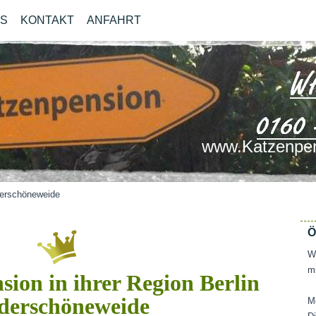
OS
KONTAKT
ANFAHRT
www.Katzenpen
derschöneweide
Ö
Wi
mi
sion in ihrer Region Berlin
derschöneweide
M