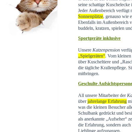
seine schattige Kuschelecke
Jeder Außenbereich verfügt 
Sonnenplätze
, genauso wie e
Ebenfalls im Außenbereich 
buddeln, kratzen, spielen un
Sportgeräte inklusive
Unsere
Katzenpension
verfüg
„Spielgeräten“
. Vom kleinen 
über Kuscheltiere und „Rasc
die tägliche Krallenpflege. 
mitbringen.
Geschulte Aufsichtsperson
All unsere Mitarbeiter der
Ka
über
jahrelange Erfahrung
mi
was die kleinen Besucher all
Schulbank gedrückt und besi
als anerkannte „Aufseher“ zer
die Erfahrung, sondern auch d
Lieblinge aufzupassen.