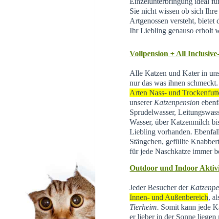
Einzelunterbringung ideal f
Sie nicht wissen ob sich Ihr
Artgenossen versteht, bietet d
Ihr Liebling genauso erholt 
Vollpension + All Inclusive
Alle Katzen und Kater in un
nur das was ihnen schmeckt.
Arten Nass- und Trockenfutt
unserer
Katzenpension
ebenfa
Sprudelwasser, Leitungswas
Wasser, über Katzenmilch bis 
Liebling vorhanden. Ebenfal
Stängchen, gefüllte Knabber
für jede Naschkatze immer be
Outdoor und Indoor Aktivi
Jeder Besucher der
Katzenpe
Innen- und Außenbereich
, a
Tierheim
.
Somit kann jede Ka
er lieber in der Sonne liegen