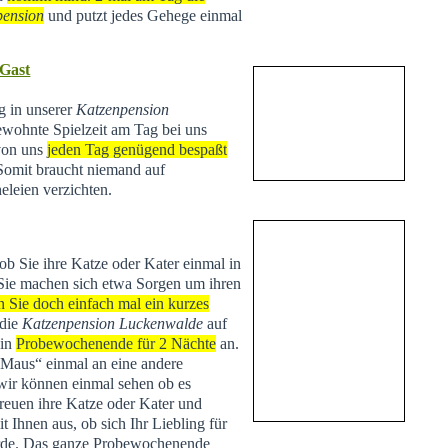
pension
und putzt jedes Gehege einmal
 Gast
ng in unserer
Katzenpension
ewohnte Spielzeit am Tag bei uns
 von uns
jeden Tag genügend bespaßt
 Somit braucht niemand auf
eleien verzichten.
 ob Sie ihre Katze oder Kater einmal in
Sie machen sich etwa Sorgen um ihren
n Sie doch einfach mal ein kurzes
 die
Katzenpension Luckenwalde
auf
ein
Probewochenende für 2 Nächte
an.
 „Maus“ einmal an eine andere
r können einmal sehen ob es
treuen ihre Katze oder Kater und
Ihnen aus, ob sich Ihr Liebling für
de. Das ganze Probewochenende