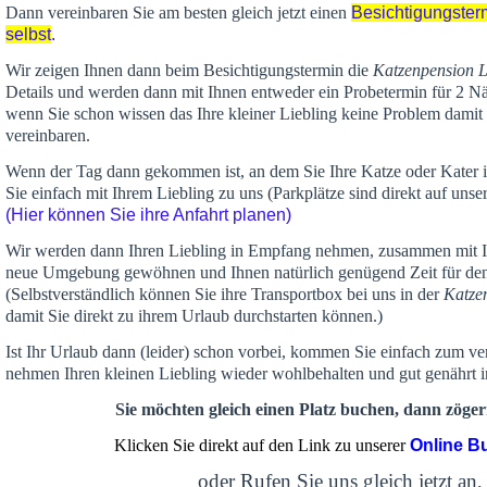
Dann vereinbaren Sie am besten gleich jetzt einen
Besichtigungster
selbst
.
Wir zeigen Ihnen dann beim Besichtigungstermin die
Katzenpension 
Details und werden dann mit Ihnen entweder ein Probetermin für 2 Nä
wenn Sie schon wissen das Ihre kleiner Liebling keine Problem damit 
vereinbaren.
Wenn der Tag dann gekommen ist, an dem Sie Ihre Katze oder Kater
Sie einfach mit Ihrem Liebling zu uns (Parkplätze sind direkt auf un
(Hier können Sie ihre Anfahrt planen)
Wir werden dann Ihren Liebling in Empfang nehmen, zusammen mit Ih
neue Umgebung gewöhnen und Ihnen
natürlich genügend Zeit
für de
(Selbstverständlich können Sie ihre Transportbox bei uns in der
Katze
damit Sie direkt zu ihrem Urlaub durchstarten können.)
Ist Ihr Urlaub dann (leider) schon vorbei, kommen Sie einfach zum v
nehmen Ihren kleinen Liebling wieder wohlbehalten und gut genährt 
Sie möchten gleich einen Platz buchen, dann zögern
Klicken Sie direkt auf den Link zu unserer
Online B
oder Rufen Sie uns gleich jetzt an,