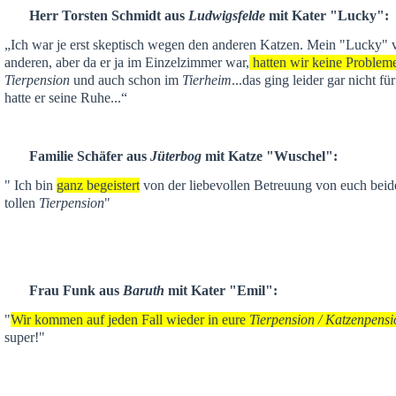
Herr Torsten Schmidt aus
Ludwigsfelde
mit Kater "Lucky":
„Ich war je
erst skeptisch
wegen den anderen Katzen. Mein "Lucky" ver
anderen,
aber da er ja im Einzelzimmer war,
hatten wir keine Problem
Tierpension
und auch schon im
Tierheim
...das ging leider gar nicht f
hatte er seine Ruhe...“
Familie Schäfer aus
Jüterbog
mit Katze "Wuschel":
" Ich bin
ganz begeistert
von der liebevollen Betreuung von euch beid
tollen
Tierpension
"
Frau Funk aus
Baruth
mit Kater "Emil":
"
Wir kommen auf jeden Fall wieder in eure
Tierpension / Katzenpensi
super!"