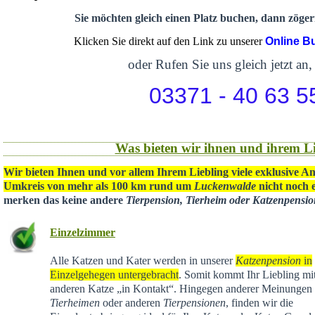
Sie möchten gleich einen Platz buchen, dann zögern
Klicken Sie direkt auf den Link zu unserer
Online B
oder Rufen Sie uns gleich jetzt an,
03371 - 40 63 5
Was bieten wir ihnen und ihrem Li
Wir bieten Ihnen und vor allem Ihrem Liebling viele exklusive A
Umkreis von mehr als 100 km rund um
Luckenwalde
nicht noch e
merken das keine andere
Tierpension, Tierheim oder Katzenpensi
Einzelzimmer
Alle Katzen und Kater werden in unserer
Katzenpension
in
Einzelgehegen untergebracht
. Somit kommt Ihr Liebling mit
anderen Katze „in Kontakt“. Hingegen anderer Meinungen 
Tierheimen
oder anderen
Tierpensionen
, finden wir die