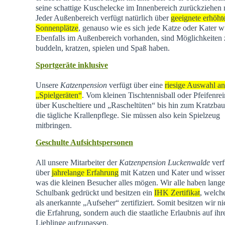
seine schattige Kuschelecke im Innenbereich zurückziehen
Jeder Außenbereich verfügt natürlich über
geeignete erhöht
Sonnenplätze
, genauso wie es sich jede Katze oder Kater w
Ebenfalls im Außenbereich vorhanden, sind Möglichkeiten
buddeln, kratzen, spielen und Spaß haben.
Sportgeräte inklusive
Unsere
Katzenpension
verfügt über eine
riesige Auswahl an
„Spielgeräten“
. Vom kleinen Tischtennisball oder Pfeifenrei
über Kuscheltiere und „Rascheltüten“ bis hin zum Kratzba
die tägliche Krallenpflege. Sie müssen also kein Spielzeug
mitbringen.
Geschulte Aufsichtspersonen
All unsere Mitarbeiter der
Katzenpension Luckenwalde
verf
über
jahrelange Erfahrung
mit Katzen und Kater und wisse
was die kleinen Besucher alles mögen. Wir alle haben lange
Schulbank gedrückt und besitzen ein
IHK Zertifikat
, welch
als anerkannte „Aufseher“ zertifiziert. Somit besitzen wir ni
die Erfahrung, sondern auch die staatliche Erlaubnis auf ihr
Lieblinge aufzupassen.