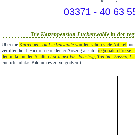
03371 - 40 63 5
Die
Katzenpension Luckenwalde
in der reg
Über die
Katzenpension Luckenwalde
wurden schon viele Artikel
und
veröffentlicht
. Hier nur ein kleiner Auszug aus der
regional
en Presse i
der artikel in den Städten
Luckenwalde, Jüterbog, Trebbin, Zossen, Lu
einfach auf das Bild um es zu vergrößern)