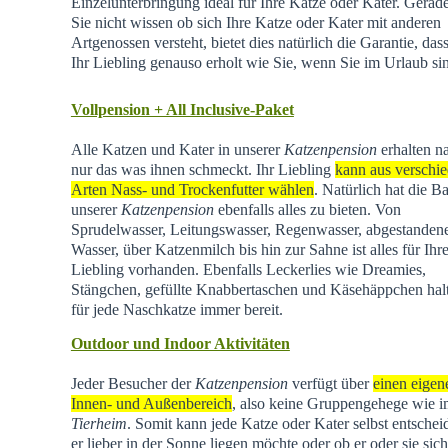
Einzelunterbringung ideal für Ihre Katze oder Kater. Gera
Sie nicht wissen ob sich Ihre Katze oder Kater mit anderen
Artgenossen versteht, bietet dies natürlich die Garantie, dass
Ihr Liebling genauso erholt wie Sie, wenn Sie im Urlaub si
Vollpension + All Inclusive-Paket
Alle Katzen und Kater in unserer
Katzenpension
erhalten na
nur das was ihnen schmeckt. Ihr Liebling
kann aus verschi
Arten Nass- und Trockenfutter wählen
. Natürlich hat die Ba
unserer
Katzenpension
ebenfalls alles zu bieten. Von
Sprudelwasser, Leitungswasser, Regenwasser, abgestande
Wasser, über Katzenmilch bis hin zur Sahne ist alles für Ihr
Liebling vorhanden. Ebenfalls Leckerlies wie Dreamies,
Stängchen, gefüllte Knabbertaschen und Käsehäppchen hal
für jede Naschkatze immer bereit.
Outdoor und Indoor Aktivitäten
Jeder Besucher der
Katzenpension
verfügt über
einen eigen
Innen- und Außenbereich
, also keine Gruppengehege wie 
Tierheim
.
Somit kann jede Katze oder Kater selbst entschei
er lieber in der Sonne liegen möchte oder ob er oder sie sich