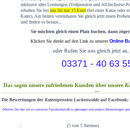
inklusive aller Leistungen (Vollpension und All Inclusive-P
erhalten Sie bei
uns für nur 15 Euro
(bei einer Katze oder e
Kater). Am besten vereinbaren Sie gleich jetzt einen Probet
und finden es heraus...
Sie möchten gleich einen Platz buchen, dann zögern
Klicken Sie direkt auf den Link zu unserer
Online B
oder Rufen Sie uns gleich jetzt an,
03371 - 40 63 5
Das sagen unsere zufriedenen Kunden über unsere
K
...
Die Bewertungen der
Katzenpension Luckenwalde
auf Facebook:
(Klicken Sie hier um zu unserem Facebookprofil zu glenagen und weitere Bewertungen an
:
(5 von 5 Sternen)