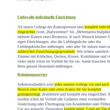
Liebevolle individuelle Einrichtung
All unsere Gehege der
Katzenpension
sind
komplett individ
eingerichtet
(vom „Babyzimmer“ bis „Mehrmannschlafplätz
mehrere Katzen eines Besitzers). Je nach Wunsch können Si
eigen Einrichtungen, also die Lieblingsdecke oder das
Lieblingskörbchen mitbringen oder aber Sie nutzen eines u
zahlreichen Einrichtungsgegenstände
. Wir richten natürlich 
Zimmer mit Körbchen, Decken, Kissen, Kratzbäume und vi
vieles mehr schon im Vorfeld für Sie ein. Somit brauchen Si
ihren ganzen Hausstand mitbringen.
Reinigungsservice
Selbstverständlich wird
jedes unserer Gehege vor und nach
Besuch einer Katze oder eines Katers für Sie komplett
grundgereinigt
, desinfiziert und komplett neu eingerichtet. 
werden schon im Vorfeld alle Gefahren einer eventuellen
Ansteckung oder Übertragung von Krankheiten oder Flöhen
Gar aus gemacht. Desweitern
kommt mind. 2-mal am Tag d