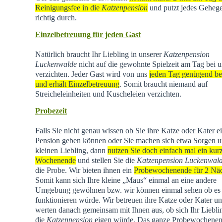
Reinigungsfee in die
Katzenpension
und putzt jedes Geheg
richtig durch.
Einzelbetreuung für jeden Gast
Natürlich braucht Ihr Liebling in unserer
Katzenpension
Luckenwalde
nicht auf die gewohnte Spielzeit am Tag bei u
verzichten. Jeder Gast wird von uns
jeden Tag genügend be
und erhält Einzelbetreuung
. Somit braucht niemand auf
Streicheleinheiten und Kuscheleien verzichten.
Probezeit
Falls Sie nicht genau wissen ob Sie ihre Katze oder Kater e
Pension geben können oder Sie machen sich etwa Sorgen u
kleinen Liebling, dann
nutzen Sie doch einfach mal ein kur
Wochenende
und stellen Sie die
Katzenpension Luckenwal
die Probe. Wir bieten ihnen ein
Probewochenende für 2 Nä
Somit kann sich Ihre kleine „Maus“ einmal an eine andere
Umgebung gewöhnen bzw. wir können einmal sehen ob es
funktionieren würde. Wir betreuen ihre Katze oder Kater u
werten danach gemeinsam mit Ihnen aus, ob sich Ihr Liebli
die
Katzenpension
eigen würde. Das ganze Probewochene