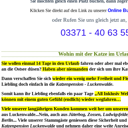
Sie möchten gleich einen Platz buchen, dann zögern
Klicken Sie direkt auf den Link zu unserer
Online B
oder Rufen Sie uns gleich jetzt an,
03371 - 40 63 5
Wohin mit der Katze im Urla
Sie wollen einmal 14 Tage in den Urlaub
fahren oder aber mal eb
an die Ostsee düsen?
Haben aber niemanden
der sich um ihre Ka
Dann verschaffen Sie sich
wieder ein wenig mehr Freiheit und Flex
Liebling doch einfach in die
Katzenpension - Luckenwalde
.
Somit kann ihr Liebling ebenfalls ein paar Tage
„All Inklusiv We
können mit einem guten Gefühl (endlich) wieder wegfahren…
Viele unserer langjährigen Kunden kommen weit her um unseren 
aus Luckenwalde...Nein, auch aus
Jüterbog, Zossen, Ludwigsfeld
Berlin
... Viele unserer Stammgäste geniessen diese Sicherheit un
Katzenpension Luckenwalde
und nehmen daher eine weite Anreise 