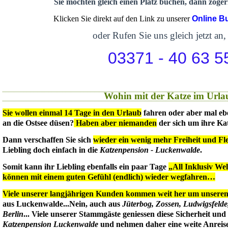
Sie möchten gleich einen Platz buchen, dann zögern
Klicken Sie direkt auf den Link zu unserer
Online B
oder Rufen Sie uns gleich jetzt an,
03371 - 40 63 5
Wohin mit der Katze im Urla
Sie wollen einmal 14 Tage in den Urlaub
fahren oder aber mal eb
an die Ostsee düsen?
Haben aber niemanden
der sich um ihre Ka
Dann verschaffen Sie sich
wieder ein wenig mehr Freiheit und Flex
Liebling doch einfach in die
Katzenpension - Luckenwalde
.
Somit kann ihr Liebling ebenfalls ein paar Tage
„All Inklusiv We
können mit einem guten Gefühl (endlich) wieder wegfahren…
Viele unserer langjährigen Kunden kommen weit her um unseren 
aus Luckenwalde...Nein, auch aus
Jüterbog, Zossen, Ludwigsfeld
Berlin
... Viele unserer Stammgäste geniessen diese Sicherheit un
Katzenpension Luckenwalde
und nehmen daher eine weite Anreise 