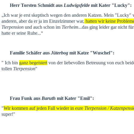
Herr Torsten Schmidt aus
Ludwigsfelde
mit Kater "Lucky":
„Ich war je
erst skeptisch
wegen den anderen Katzen. Mein "Lucky" ver
anderen,
aber da er ja im Einzelzimmer war,
hatten wir keine Problem
Tierpension
und auch schon im
Tierheim
...das ging leider gar nicht f
hatte er seine Ruhe...“
Familie Schäfer aus
Jüterbog
mit Katze "Wuschel":
" Ich bin
ganz begeistert
von der liebevollen Betreuung von euch beid
tollen
Tierpension
"
Frau Funk aus
Baruth
mit Kater "Emil":
"
Wir kommen auf jeden Fall wieder in eure
Tierpension / Katzenpensi
super!"