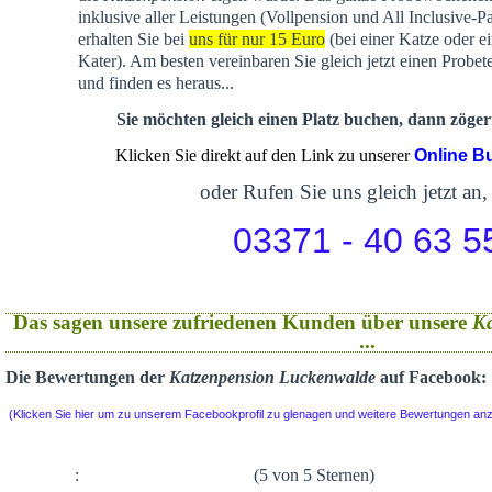
inklusive aller Leistungen (Vollpension und All Inclusive-P
erhalten Sie bei
uns für nur 15 Euro
(bei einer Katze oder e
Kater). Am besten vereinbaren Sie gleich jetzt einen Probet
und finden es heraus...
Sie möchten gleich einen Platz buchen, dann zögern
Klicken Sie direkt auf den Link zu unserer
Online B
oder Rufen Sie uns gleich jetzt an,
03371 - 40 63 5
Das sagen unsere zufriedenen Kunden über unsere
K
...
Die Bewertungen der
Katzenpension Luckenwalde
auf Facebook:
(Klicken Sie hier um zu unserem Facebookprofil zu glenagen und weitere Bewertungen an
:
(5 von 5 Sternen)