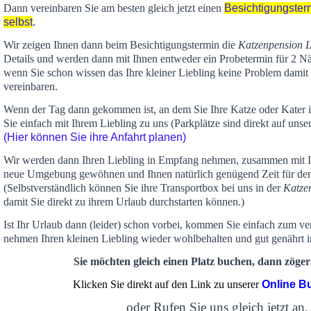
Dann vereinbaren Sie am besten gleich jetzt einen
Besichtigungster
selbst
.
Wir zeigen Ihnen dann beim Besichtigungstermin die
Katzenpension 
Details und werden dann mit Ihnen entweder ein Probetermin für 2 Nä
wenn Sie schon wissen das Ihre kleiner Liebling keine Problem damit 
vereinbaren.
Wenn der Tag dann gekommen ist, an dem Sie Ihre Katze oder Kater
Sie einfach mit Ihrem Liebling zu uns (Parkplätze sind direkt auf un
(Hier können Sie ihre Anfahrt planen)
Wir werden dann Ihren Liebling in Empfang nehmen, zusammen mit Ih
neue Umgebung gewöhnen und Ihnen
natürlich genügend Zeit
für de
(Selbstverständlich können Sie ihre Transportbox bei uns in der
Katze
damit Sie direkt zu ihrem Urlaub durchstarten können.)
Ist Ihr Urlaub dann (leider) schon vorbei, kommen Sie einfach zum v
nehmen Ihren kleinen Liebling wieder wohlbehalten und gut genährt 
Sie möchten gleich einen Platz buchen, dann zögern
Klicken Sie direkt auf den Link zu unserer
Online B
oder Rufen Sie uns gleich jetzt an,