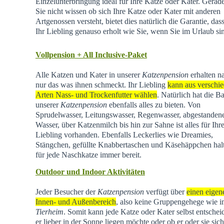
Einzelunterbringung ideal für Ihre Katze oder Kater. Gera
Sie nicht wissen ob sich Ihre Katze oder Kater mit anderen
Artgenossen versteht, bietet dies natürlich die Garantie, dass
Ihr Liebling genauso erholt wie Sie, wenn Sie im Urlaub si
Vollpension + All Inclusive-Paket
Alle Katzen und Kater in unserer
Katzenpension
erhalten na
nur das was ihnen schmeckt. Ihr Liebling
kann aus verschi
Arten Nass- und Trockenfutter wählen
. Natürlich hat die Ba
unserer
Katzenpension
ebenfalls alles zu bieten. Von
Sprudelwasser, Leitungswasser, Regenwasser, abgestande
Wasser, über Katzenmilch bis hin zur Sahne ist alles für Ihr
Liebling vorhanden. Ebenfalls Leckerlies wie Dreamies,
Stängchen, gefüllte Knabbertaschen und Käsehäppchen hal
für jede Naschkatze immer bereit.
Outdoor und Indoor Aktivitäten
Jeder Besucher der
Katzenpension
verfügt über
einen eigen
Innen- und Außenbereich
, also keine Gruppengehege wie 
Tierheim
.
Somit kann jede Katze oder Kater selbst entschei
er lieber in der Sonne liegen möchte oder ob er oder sie sich