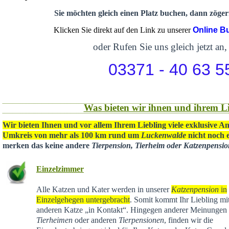
Sie möchten gleich einen Platz buchen, dann zögern
Klicken Sie direkt auf den Link zu unserer
Online B
oder Rufen Sie uns gleich jetzt an,
03371 - 40 63 5
Was bieten wir ihnen und ihrem Li
Wir bieten Ihnen und vor allem Ihrem Liebling viele exklusive A
Umkreis von mehr als 100 km rund um
Luckenwalde
nicht noch e
merken das keine andere
Tierpension, Tierheim oder Katzenpensi
Einzelzimmer
Alle Katzen und Kater werden in unserer
Katzenpension
in
Einzelgehegen untergebracht
. Somit kommt Ihr Liebling mit
anderen Katze „in Kontakt“. Hingegen anderer Meinungen 
Tierheimen
oder anderen
Tierpensionen
, finden wir die