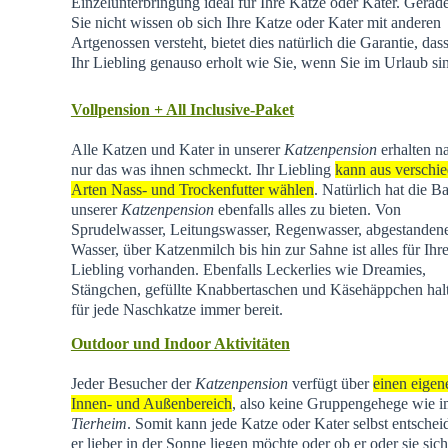
Einzelunterbringung ideal für Ihre Katze oder Kater. Gera
Sie nicht wissen ob sich Ihre Katze oder Kater mit anderen
Artgenossen versteht, bietet dies natürlich die Garantie, dass
Ihr Liebling genauso erholt wie Sie, wenn Sie im Urlaub si
Vollpension + All Inclusive-Paket
Alle Katzen und Kater in unserer
Katzenpension
erhalten na
nur das was ihnen schmeckt. Ihr Liebling
kann aus verschi
Arten Nass- und Trockenfutter wählen
. Natürlich hat die Ba
unserer
Katzenpension
ebenfalls alles zu bieten. Von
Sprudelwasser, Leitungswasser, Regenwasser, abgestande
Wasser, über Katzenmilch bis hin zur Sahne ist alles für Ihr
Liebling vorhanden. Ebenfalls Leckerlies wie Dreamies,
Stängchen, gefüllte Knabbertaschen und Käsehäppchen hal
für jede Naschkatze immer bereit.
Outdoor und Indoor Aktivitäten
Jeder Besucher der
Katzenpension
verfügt über
einen eigen
Innen- und Außenbereich
, also keine Gruppengehege wie 
Tierheim
.
Somit kann jede Katze oder Kater selbst entschei
er lieber in der Sonne liegen möchte oder ob er oder sie sich