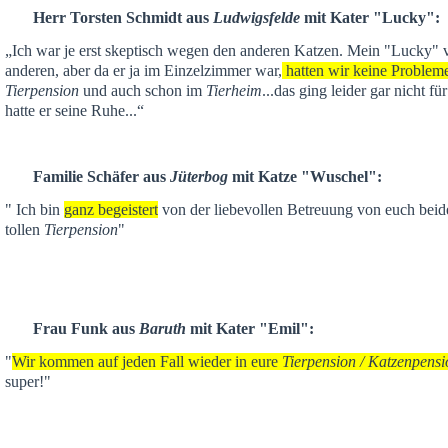
Herr Torsten Schmidt aus
Ludwigsfelde
mit Kater "Lucky":
„Ich war je
erst skeptisch
wegen den anderen Katzen. Mein "Lucky" ver
anderen,
aber da er ja im Einzelzimmer war,
hatten wir keine Problem
Tierpension
und auch schon im
Tierheim
...das ging leider gar nicht f
hatte er seine Ruhe...“
Familie Schäfer aus
Jüterbog
mit Katze "Wuschel":
" Ich bin
ganz begeistert
von der liebevollen Betreuung von euch beid
tollen
Tierpension
"
Frau Funk aus
Baruth
mit Kater "Emil":
"
Wir kommen auf jeden Fall wieder in eure
Tierpension / Katzenpensi
super!"