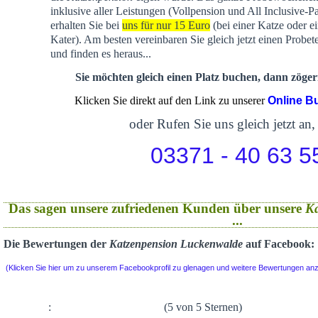
inklusive aller Leistungen (Vollpension und All Inclusive-P
erhalten Sie bei
uns für nur 15 Euro
(bei einer Katze oder e
Kater). Am besten vereinbaren Sie gleich jetzt einen Probet
und finden es heraus...
Sie möchten gleich einen Platz buchen, dann zögern
Klicken Sie direkt auf den Link zu unserer
Online B
oder Rufen Sie uns gleich jetzt an,
03371 - 40 63 5
Das sagen unsere zufriedenen Kunden über unsere
K
...
Die Bewertungen der
Katzenpension Luckenwalde
auf Facebook:
(Klicken Sie hier um zu unserem Facebookprofil zu glenagen und weitere Bewertungen an
:
(5 von 5 Sternen)