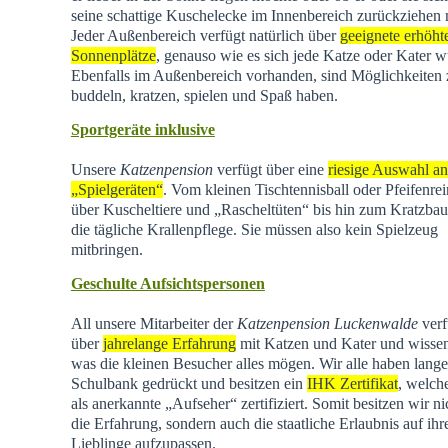
seine schattige Kuschelecke im Innenbereich zurückziehen
Jeder Außenbereich verfügt natürlich über
geeignete erhöht
Sonnenplätze
, genauso wie es sich jede Katze oder Kater w
Ebenfalls im Außenbereich vorhanden, sind Möglichkeiten
buddeln, kratzen, spielen und Spaß haben.
Sportgeräte inklusive
Unsere
Katzenpension
verfügt über eine
riesige Auswahl an
„Spielgeräten“
. Vom kleinen Tischtennisball oder Pfeifenrei
über Kuscheltiere und „Rascheltüten“ bis hin zum Kratzba
die tägliche Krallenpflege. Sie müssen also kein Spielzeug
mitbringen.
Geschulte Aufsichtspersonen
All unsere Mitarbeiter der
Katzenpension Luckenwalde
verf
über
jahrelange Erfahrung
mit Katzen und Kater und wisse
was die kleinen Besucher alles mögen. Wir alle haben lange
Schulbank gedrückt und besitzen ein
IHK Zertifikat
, welch
als anerkannte „Aufseher“ zertifiziert. Somit besitzen wir ni
die Erfahrung, sondern auch die staatliche Erlaubnis auf ihr
Lieblinge aufzupassen.