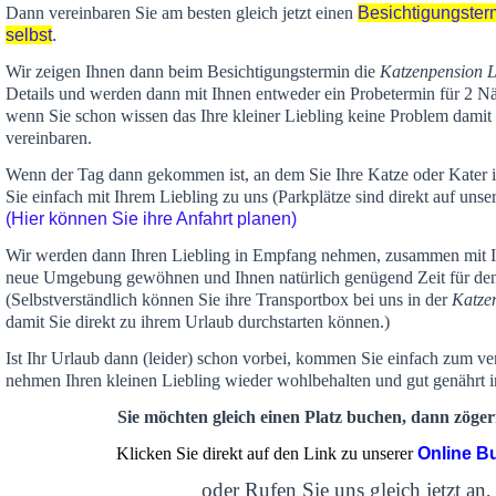
Dann vereinbaren Sie am besten gleich jetzt einen
Besichtigungster
selbst
.
Wir zeigen Ihnen dann beim Besichtigungstermin die
Katzenpension 
Details und werden dann mit Ihnen entweder ein Probetermin für 2 Nä
wenn Sie schon wissen das Ihre kleiner Liebling keine Problem damit 
vereinbaren.
Wenn der Tag dann gekommen ist, an dem Sie Ihre Katze oder Kater
Sie einfach mit Ihrem Liebling zu uns (Parkplätze sind direkt auf un
(Hier können Sie ihre Anfahrt planen)
Wir werden dann Ihren Liebling in Empfang nehmen, zusammen mit Ih
neue Umgebung gewöhnen und Ihnen
natürlich genügend Zeit
für de
(Selbstverständlich können Sie ihre Transportbox bei uns in der
Katze
damit Sie direkt zu ihrem Urlaub durchstarten können.)
Ist Ihr Urlaub dann (leider) schon vorbei, kommen Sie einfach zum v
nehmen Ihren kleinen Liebling wieder wohlbehalten und gut genährt 
Sie möchten gleich einen Platz buchen, dann zögern
Klicken Sie direkt auf den Link zu unserer
Online B
oder Rufen Sie uns gleich jetzt an,