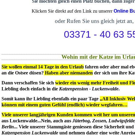
Sie möchten gleich einen Platz buchen, dann zögern
Klicken Sie direkt auf den Link zu unserer
Online B
oder Rufen Sie uns gleich jetzt an,
03371 - 40 63 5
Wohin mit der Katze im Urla
Sie wollen einmal 14 Tage in den Urlaub
fahren oder aber mal eb
an die Ostsee düsen?
Haben aber niemanden
der sich um ihre Ka
Dann verschaffen Sie sich
wieder ein wenig mehr Freiheit und Flex
Liebling doch einfach in die
Katzenpension - Luckenwalde
.
Somit kann ihr Liebling ebenfalls ein paar Tage
„All Inklusiv We
können mit einem guten Gefühl (endlich) wieder wegfahren…
Viele unserer langjährigen Kunden kommen weit her um unseren 
aus Luckenwalde...Nein, auch aus
Jüterbog, Zossen, Ludwigsfeld
Berlin
... Viele unserer Stammgäste geniessen diese Sicherheit un
Katzenpension Luckenwalde
und nehmen daher eine weite Anreise 