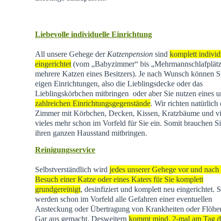
Liebevolle individuelle Einrichtung
All unsere Gehege der
Katzenpension
sind
komplett individ
eingerichtet
(vom „Babyzimmer“ bis „Mehrmannschlafplätz
mehrere Katzen eines Besitzers). Je nach Wunsch können Si
eigen Einrichtungen, also die Lieblingsdecke oder das
Lieblingskörbchen mitbringen oder aber Sie nutzen eines u
zahlreichen Einrichtungsgegenstände
. Wir richten natürlich 
Zimmer mit Körbchen, Decken, Kissen, Kratzbäume und vi
vieles mehr schon im Vorfeld für Sie ein. Somit brauchen Si
ihren ganzen Hausstand mitbringen.
Reinigungsservice
Selbstverständlich wird
jedes unserer Gehege vor und nach
Besuch einer Katze oder eines Katers für Sie komplett
grundgereinigt
, desinfiziert und komplett neu eingerichtet. 
werden schon im Vorfeld alle Gefahren einer eventuellen
Ansteckung oder Übertragung von Krankheiten oder Flöhen
Gar aus gemacht. Desweitern
kommt mind. 2-mal am Tag d