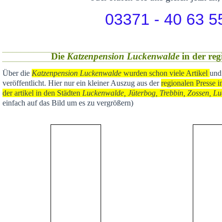
03371 - 40 63 5
Die
Katzenpension Luckenwalde
in der reg
Über die
Katzenpension Luckenwalde
wurden schon viele Artikel
und
veröffentlicht
. Hier nur ein kleiner Auszug aus der
regional
en Presse i
der artikel in den Städten
Luckenwalde, Jüterbog, Trebbin, Zossen, Lu
einfach auf das Bild um es zu vergrößern)