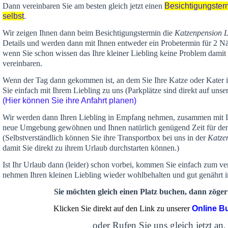
Dann vereinbaren Sie am besten gleich jetzt einen
Besichtigungster
selbst
.
Wir zeigen Ihnen dann beim Besichtigungstermin die
Katzenpension 
Details und werden dann mit Ihnen entweder ein Probetermin für 2 Nä
wenn Sie schon wissen das Ihre kleiner Liebling keine Problem damit 
vereinbaren.
Wenn der Tag dann gekommen ist, an dem Sie Ihre Katze oder Kater
Sie einfach mit Ihrem Liebling zu uns (Parkplätze sind direkt auf un
(Hier können Sie ihre Anfahrt planen)
Wir werden dann Ihren Liebling in Empfang nehmen, zusammen mit Ih
neue Umgebung gewöhnen und Ihnen
natürlich genügend Zeit
für de
(Selbstverständlich können Sie ihre Transportbox bei uns in der
Katze
damit Sie direkt zu ihrem Urlaub durchstarten können.)
Ist Ihr Urlaub dann (leider) schon vorbei, kommen Sie einfach zum v
nehmen Ihren kleinen Liebling wieder wohlbehalten und gut genährt 
Sie möchten gleich einen Platz buchen, dann zögern
Klicken Sie direkt auf den Link zu unserer
Online B
oder Rufen Sie uns gleich jetzt an,