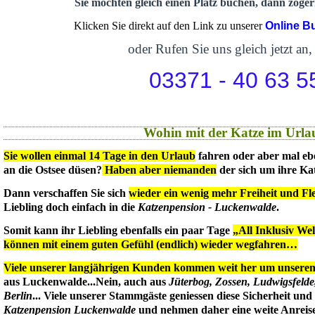
Sie möchten gleich einen Platz buchen, dann zögern
Klicken Sie direkt auf den Link zu unserer
Online B
oder Rufen Sie uns gleich jetzt an,
03371 - 40 63 5
Wohin mit der Katze im Urla
Sie wollen einmal 14 Tage in den Urlaub
fahren oder aber mal eb
an die Ostsee düsen?
Haben aber niemanden
der sich um ihre Ka
Dann verschaffen Sie sich
wieder ein wenig mehr Freiheit und Flex
Liebling doch einfach in die
Katzenpension - Luckenwalde
.
Somit kann ihr Liebling ebenfalls ein paar Tage
„All Inklusiv We
können mit einem guten Gefühl (endlich) wieder wegfahren…
Viele unserer langjährigen Kunden kommen weit her um unseren 
aus Luckenwalde...Nein, auch aus
Jüterbog, Zossen, Ludwigsfeld
Berlin
... Viele unserer Stammgäste geniessen diese Sicherheit un
Katzenpension Luckenwalde
und nehmen daher eine weite Anreise 