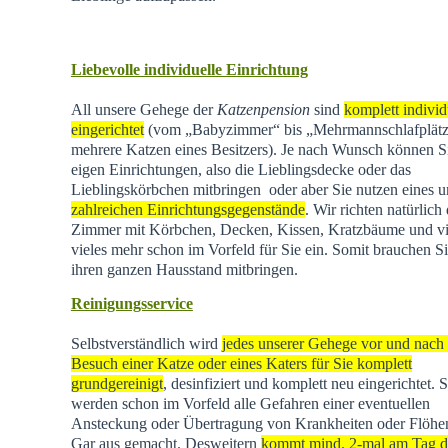
Liebevolle individuelle Einrichtung
All unsere Gehege der
Katzenpension
sind
komplett individ
eingerichtet
(vom „Babyzimmer“ bis „Mehrmannschlafplätz
mehrere Katzen eines Besitzers). Je nach Wunsch können Si
eigen Einrichtungen, also die Lieblingsdecke oder das
Lieblingskörbchen mitbringen oder aber Sie nutzen eines u
zahlreichen Einrichtungsgegenstände
. Wir richten natürlich 
Zimmer mit Körbchen, Decken, Kissen, Kratzbäume und vi
vieles mehr schon im Vorfeld für Sie ein. Somit brauchen Si
ihren ganzen Hausstand mitbringen.
Reinigungsservice
Selbstverständlich wird
jedes unserer Gehege vor und nach
Besuch einer Katze oder eines Katers für Sie komplett
grundgereinigt
, desinfiziert und komplett neu eingerichtet. 
werden schon im Vorfeld alle Gefahren einer eventuellen
Ansteckung oder Übertragung von Krankheiten oder Flöhen
Gar aus gemacht. Desweitern
kommt mind. 2-mal am Tag d