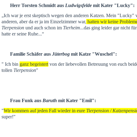
Herr Torsten Schmidt aus
Ludwigsfelde
mit Kater "Lucky":
„Ich war je
erst skeptisch
wegen den anderen Katzen. Mein "Lucky" ver
anderen,
aber da er ja im Einzelzimmer war,
hatten wir keine Problem
Tierpension
und auch schon im
Tierheim
...das ging leider gar nicht f
hatte er seine Ruhe...“
Familie Schäfer aus
Jüterbog
mit Katze "Wuschel":
" Ich bin
ganz begeistert
von der liebevollen Betreuung von euch beid
tollen
Tierpension
"
Frau Funk aus
Baruth
mit Kater "Emil":
"
Wir kommen auf jeden Fall wieder in eure
Tierpension / Katzenpensi
super!"