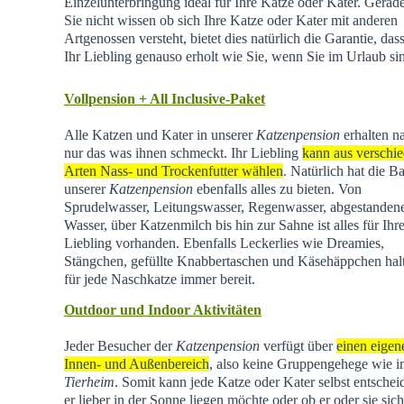
Einzelunterbringung ideal für Ihre Katze oder Kater. Gera
Sie nicht wissen ob sich Ihre Katze oder Kater mit anderen
Artgenossen versteht, bietet dies natürlich die Garantie, dass
Ihr Liebling genauso erholt wie Sie, wenn Sie im Urlaub si
Vollpension + All Inclusive-Paket
Alle Katzen und Kater in unserer
Katzenpension
erhalten na
nur das was ihnen schmeckt. Ihr Liebling
kann aus verschi
Arten Nass- und Trockenfutter wählen
. Natürlich hat die Ba
unserer
Katzenpension
ebenfalls alles zu bieten. Von
Sprudelwasser, Leitungswasser, Regenwasser, abgestande
Wasser, über Katzenmilch bis hin zur Sahne ist alles für Ihr
Liebling vorhanden. Ebenfalls Leckerlies wie Dreamies,
Stängchen, gefüllte Knabbertaschen und Käsehäppchen hal
für jede Naschkatze immer bereit.
Outdoor und Indoor Aktivitäten
Jeder Besucher der
Katzenpension
verfügt über
einen eigen
Innen- und Außenbereich
, also keine Gruppengehege wie 
Tierheim
.
Somit kann jede Katze oder Kater selbst entschei
er lieber in der Sonne liegen möchte oder ob er oder sie sich