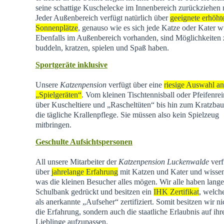
seine schattige Kuschelecke im Innenbereich zurückziehen
Jeder Außenbereich verfügt natürlich über
geeignete erhöht
Sonnenplätze
, genauso wie es sich jede Katze oder Kater w
Ebenfalls im Außenbereich vorhanden, sind Möglichkeiten
buddeln, kratzen, spielen und Spaß haben.
Sportgeräte inklusive
Unsere
Katzenpension
verfügt über eine
riesige Auswahl an
„Spielgeräten“
. Vom kleinen Tischtennisball oder Pfeifenrei
über Kuscheltiere und „Rascheltüten“ bis hin zum Kratzba
die tägliche Krallenpflege. Sie müssen also kein Spielzeug
mitbringen.
Geschulte Aufsichtspersonen
All unsere Mitarbeiter der
Katzenpension Luckenwalde
verf
über
jahrelange Erfahrung
mit Katzen und Kater und wisse
was die kleinen Besucher alles mögen. Wir alle haben lange
Schulbank gedrückt und besitzen ein
IHK Zertifikat
, welch
als anerkannte „Aufseher“ zertifiziert. Somit besitzen wir ni
die Erfahrung, sondern auch die staatliche Erlaubnis auf ihr
Lieblinge aufzupassen.