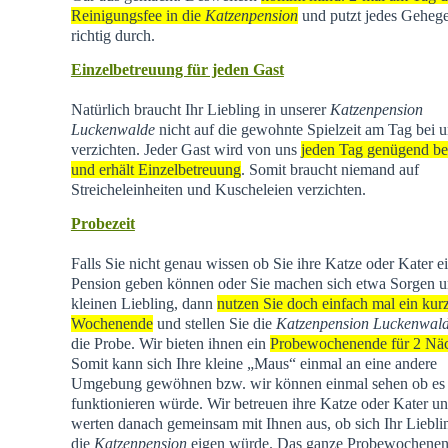
Reinigungsfee in die
Katzenpension
und putzt jedes Geheg
richtig durch.
Einzelbetreuung für jeden Gast
Natürlich braucht Ihr Liebling in unserer
Katzenpension
Luckenwalde
nicht auf die gewohnte Spielzeit am Tag bei u
verzichten. Jeder Gast wird von uns
jeden Tag genügend be
und erhält Einzelbetreuung
. Somit braucht niemand auf
Streicheleinheiten und Kuscheleien verzichten.
Probezeit
Falls Sie nicht genau wissen ob Sie ihre Katze oder Kater e
Pension geben können oder Sie machen sich etwa Sorgen u
kleinen Liebling, dann
nutzen Sie doch einfach mal ein kur
Wochenende
und stellen Sie die
Katzenpension Luckenwal
die Probe. Wir bieten ihnen ein
Probewochenende für 2 Nä
Somit kann sich Ihre kleine „Maus“ einmal an eine andere
Umgebung gewöhnen bzw. wir können einmal sehen ob es
funktionieren würde. Wir betreuen ihre Katze oder Kater u
werten danach gemeinsam mit Ihnen aus, ob sich Ihr Liebli
die
Katzenpension
eigen würde. Das ganze Probewochene