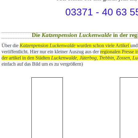
03371 - 40 63 5
Die
Katzenpension Luckenwalde
in der reg
Über die
Katzenpension Luckenwalde
wurden schon viele Artikel
und
veröffentlicht
. Hier nur ein kleiner Auszug aus der
regional
en Presse i
der artikel in den Städten
Luckenwalde, Jüterbog, Trebbin, Zossen, Lu
einfach auf das Bild um es zu vergrößern)