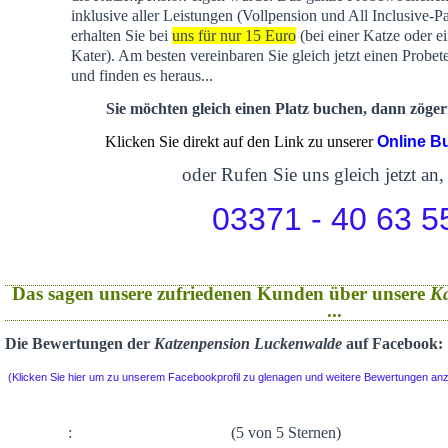
inklusive aller Leistungen (Vollpension und All Inclusive-P
erhalten Sie bei
uns für nur 15 Euro
(bei einer Katze oder e
Kater). Am besten vereinbaren Sie gleich jetzt einen Probet
und finden es heraus...
Sie möchten gleich einen Platz buchen, dann zögern
Klicken Sie direkt auf den Link zu unserer
Online B
oder Rufen Sie uns gleich jetzt an,
03371 - 40 63 5
Das sagen unsere zufriedenen Kunden über unsere
K
...
Die Bewertungen der
Katzenpension Luckenwalde
auf Facebook:
(Klicken Sie hier um zu unserem Facebookprofil zu glenagen und weitere Bewertungen an
:
(5 von 5 Sternen)