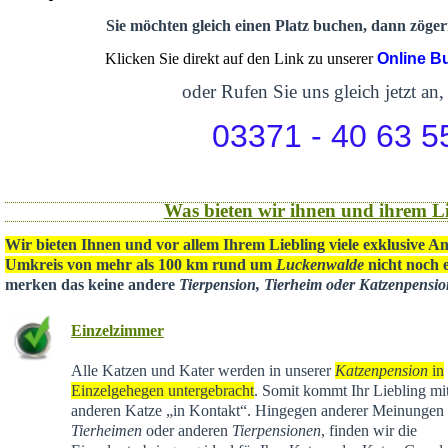
Sie möchten gleich einen Platz buchen, dann zögern
Klicken Sie direkt auf den Link zu unserer
Online B
oder Rufen Sie uns gleich jetzt an,
03371 - 40 63 5
Was bieten wir ihnen und ihrem Li
Wir bieten Ihnen und vor allem Ihrem Liebling viele exklusive A
Umkreis von mehr als 100 km rund um
Luckenwalde
nicht noch e
merken das keine andere
Tierpension, Tierheim oder Katzenpensi
Einzelzimmer
Alle Katzen und Kater werden in unserer
Katzenpension
in
Einzelgehegen untergebracht
. Somit kommt Ihr Liebling mit
anderen Katze „in Kontakt“. Hingegen anderer Meinungen 
Tierheimen
oder anderen
Tierpensionen
, finden wir die