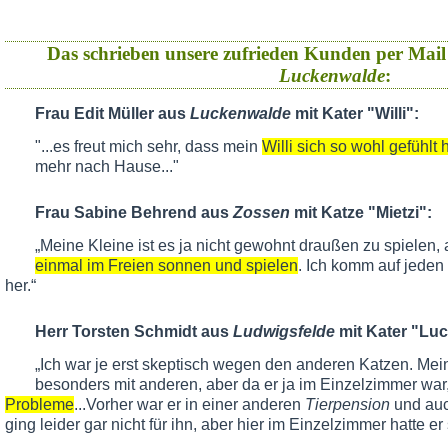
Das schrieben unsere zufrieden Kunden per Mail
Luckenwalde
:
Frau Edit Müller aus
Luckenwalde
mit Kater "Willi":
"...es freut mich sehr, dass mein
Willi sich so wohl gefühlt 
mehr nach Hause..."
Frau Sabine Behrend aus
Zossen
mit Katze "Mietzi":
„Meine Kleine ist es ja nicht gewohnt draußen zu spielen, 
einmal im Freien sonnen und spielen
. Ich komm auf jeden
her.“
Herr Torsten Schmidt aus
Ludwigsfelde
mit Kater "Luc
„Ich war je erst skeptisch wegen den anderen Katzen. Mein 
besonders mit anderen, aber da er ja im Einzelzimmer war
Probleme
...Vorher war er in einer anderen
Tierpension
und au
ging leider gar nicht für ihn, aber hier im Einzelzimmer hatte er