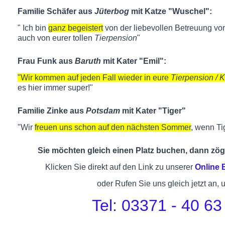
Familie Schäfer aus
Jüterbog
mit Katze "Wuschel":
" Ich bin
ganz begeistert
von der liebevollen Betreuung von
auch von eurer tollen
Tierpension
"
Frau Funk aus
Baruth
mit Kater "Emil":
"Wir kommen auf jeden Fall wieder in eure
Tierpension / 
es hier immer super!"
Familie Zinke aus
Potsdam
mit Kater "Tiger"
"Wir
freuen uns schon auf den nächsten Sommer
, wenn Ti
Sie möchten gleich einen Platz buchen, dann zöge
Klicken Sie direkt auf den Link zu unserer
Online
oder Rufen Sie uns gleich jetzt an, 
Tel: 03371 - 40 63