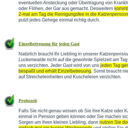
eventuellen Ansteckung oder Übertragung von Krankh
oder Flöhen, der Gar aus gemacht. Desweitern
kommt
2-mal am Tag die Reinigungsfee in die
Katzenpensio
putzt jedes Gehege einmal richtig durch.
Einzelbetreuung für jeden Gast
Natürlich braucht Ihr Liebling in unserer
Katzenpensio
Luckenwalde
nicht auf die gewohnte Spielzeit am Tag
uns verzichten. Jeder Gast wird von uns
jeden Tag g
bespaßt und erhält Einzelbetreuung
. Somit braucht n
auf Streicheleinheiten und Kuscheleien verzichten.
Probezeit
Falls Sie nicht genau wissen ob Sie ihre Katze oder K
einmal in Pension geben können oder Sie machen si
Sorgen um ihren kleinen Liebling, dann
nutzen Sie do
einfach mal ein kurzes Wochenende
und stellen Sie d