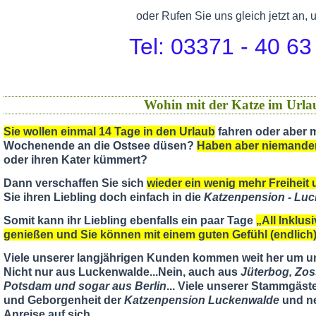
oder Rufen Sie uns gleich jetzt an, 
Tel: 03371 - 40 63
Wohin mit der Katze im Urla
Sie wollen einmal 14 Tage in den Urlaub
fahren oder aber m
Wochenende an die Ostsee düsen?
Haben aber niemande
oder ihren Kater kümmert?
Dann verschaffen Sie sich
wieder ein wenig mehr Freiheit u
Sie ihren Liebling doch einfach in die
Katzenpension - Lu
Somit kann ihr Liebling ebenfalls ein paar Tage
„All Inklus
genießen und Sie können mit einem guten Gefühl (endlic
Viele unserer langjährigen Kunden kommen weit her um u
Nicht nur aus Luckenwalde...Nein, auch aus
Jüterbog, Zos
Potsdam und sogar aus Berlin
... Viele unserer Stammgäst
und Geborgenheit der
Katzenpension Luckenwalde
und ne
Anreise auf sich...