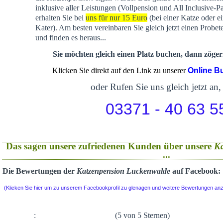
inklusive aller Leistungen (Vollpension und All Inclusive-P
erhalten Sie bei
uns für nur 15 Euro
(bei einer Katze oder e
Kater). Am besten vereinbaren Sie gleich jetzt einen Probet
und finden es heraus...
Sie möchten gleich einen Platz buchen, dann zögern
Klicken Sie direkt auf den Link zu unserer
Online B
oder Rufen Sie uns gleich jetzt an,
03371 - 40 63 5
Das sagen unsere zufriedenen Kunden über unsere
K
...
Die Bewertungen der
Katzenpension Luckenwalde
auf Facebook:
(Klicken Sie hier um zu unserem Facebookprofil zu glenagen und weitere Bewertungen an
:
(5 von 5 Sternen)