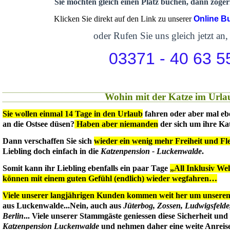
Sie möchten gleich einen Platz buchen, dann zögern
Klicken Sie direkt auf den Link zu unserer
Online B
oder Rufen Sie uns gleich jetzt an,
03371 - 40 63 5
Wohin mit der Katze im Urla
Sie wollen einmal 14 Tage in den Urlaub
fahren oder aber mal eb
an die Ostsee düsen?
Haben aber niemanden
der sich um ihre Ka
Dann verschaffen Sie sich
wieder ein wenig mehr Freiheit und Flex
Liebling doch einfach in die
Katzenpension - Luckenwalde
.
Somit kann ihr Liebling ebenfalls ein paar Tage
„All Inklusiv We
können mit einem guten Gefühl (endlich) wieder wegfahren…
Viele unserer langjährigen Kunden kommen weit her um unseren 
aus Luckenwalde...Nein, auch aus
Jüterbog, Zossen, Ludwigsfeld
Berlin
... Viele unserer Stammgäste geniessen diese Sicherheit un
Katzenpension Luckenwalde
und nehmen daher eine weite Anreise 