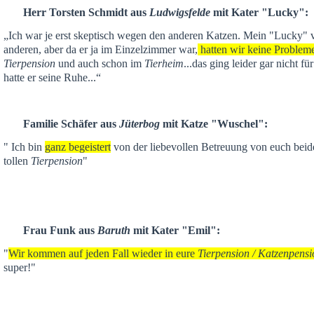
Herr Torsten Schmidt aus
Ludwigsfelde
mit Kater "Lucky":
„Ich war je
erst skeptisch
wegen den anderen Katzen. Mein "Lucky" ver
anderen,
aber da er ja im Einzelzimmer war,
hatten wir keine Problem
Tierpension
und auch schon im
Tierheim
...das ging leider gar nicht f
hatte er seine Ruhe...“
Familie Schäfer aus
Jüterbog
mit Katze "Wuschel":
" Ich bin
ganz begeistert
von der liebevollen Betreuung von euch beid
tollen
Tierpension
"
Frau Funk aus
Baruth
mit Kater "Emil":
"
Wir kommen auf jeden Fall wieder in eure
Tierpension / Katzenpensi
super!"