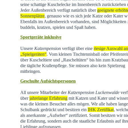
seine schattige Kuschelecke im Innenbereich zurückziehen
Jeder Außenbereich verfügt natürlich über
geeignete erhöht
Sonnenplätze
, genauso wie es sich jede Katze oder Kater w
Ebenfalls im Außenbereich vorhanden, sind Möglichkeiten
buddeln, kratzen, spielen und Spaß haben.
Sportgeräte inklusive
Unsere
Katzenpension
verfügt über eine
riesige Auswahl an
„Spielgeräten“
. Vom kleinen Tischtennisball oder Pfeifenrei
über Kuscheltiere und „Rascheltüten“ bis hin zum Kratzba
die tägliche Krallenpflege. Sie müssen also kein Spielzeug
mitbringen.
Geschulte Aufsichtspersonen
All unsere Mitarbeiter der
Katzenpension Luckenwalde
verf
über
jahrelange Erfahrung
mit Katzen und Kater und wisse
was die kleinen Besucher alles mögen. Wir alle haben lange
Schulbank gedrückt und besitzen ein
IHK Zertifikat
, welch
als anerkannte „Aufseher“ zertifiziert. Somit besitzen wir ni
die Erfahrung, sondern auch die staatliche Erlaubnis auf ihr
Lieblinge aufzupassen.