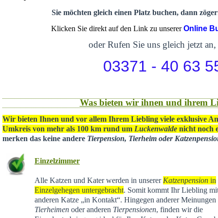
Sie möchten gleich einen Platz buchen, dann zögern
Klicken Sie direkt auf den Link zu unserer
Online B
oder Rufen Sie uns gleich jetzt an,
03371 - 40 63 5
Was bieten wir ihnen und ihrem Li
Wir bieten Ihnen und vor allem Ihrem Liebling viele exklusive A
Umkreis von mehr als 100 km rund um
Luckenwalde
nicht noch e
merken das keine andere
Tierpension, Tierheim oder Katzenpensi
Einzelzimmer
Alle Katzen und Kater werden in unserer
Katzenpension
in
Einzelgehegen untergebracht
. Somit kommt Ihr Liebling mit
anderen Katze „in Kontakt“. Hingegen anderer Meinungen 
Tierheimen
oder anderen
Tierpensionen
, finden wir die