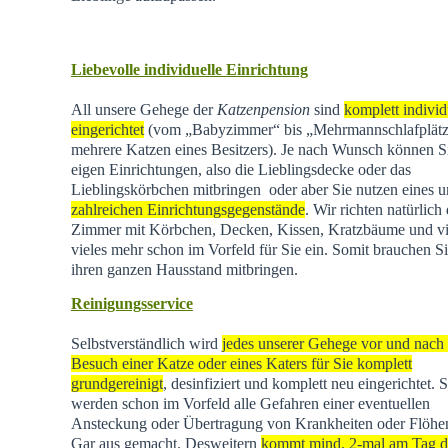
Liebevolle individuelle Einrichtung
All unsere Gehege der
Katzenpension
sind
komplett individ
eingerichtet
(vom „Babyzimmer“ bis „Mehrmannschlafplätz
mehrere Katzen eines Besitzers). Je nach Wunsch können Si
eigen Einrichtungen, also die Lieblingsdecke oder das
Lieblingskörbchen mitbringen oder aber Sie nutzen eines u
zahlreichen Einrichtungsgegenstände
. Wir richten natürlich 
Zimmer mit Körbchen, Decken, Kissen, Kratzbäume und vi
vieles mehr schon im Vorfeld für Sie ein. Somit brauchen Si
ihren ganzen Hausstand mitbringen.
Reinigungsservice
Selbstverständlich wird
jedes unserer Gehege vor und nach
Besuch einer Katze oder eines Katers für Sie komplett
grundgereinigt
, desinfiziert und komplett neu eingerichtet. 
werden schon im Vorfeld alle Gefahren einer eventuellen
Ansteckung oder Übertragung von Krankheiten oder Flöhen
Gar aus gemacht. Desweitern
kommt mind. 2-mal am Tag d