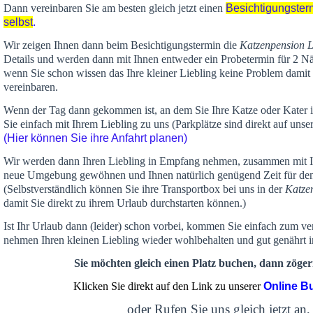
Dann vereinbaren Sie am besten gleich jetzt einen
Besichtigungster
selbst
.
Wir zeigen Ihnen dann beim Besichtigungstermin die
Katzenpension 
Details und werden dann mit Ihnen entweder ein Probetermin für 2 Nä
wenn Sie schon wissen das Ihre kleiner Liebling keine Problem damit 
vereinbaren.
Wenn der Tag dann gekommen ist, an dem Sie Ihre Katze oder Kater
Sie einfach mit Ihrem Liebling zu uns (Parkplätze sind direkt auf un
(Hier können Sie ihre Anfahrt planen)
Wir werden dann Ihren Liebling in Empfang nehmen, zusammen mit Ih
neue Umgebung gewöhnen und Ihnen
natürlich genügend Zeit
für de
(Selbstverständlich können Sie ihre Transportbox bei uns in der
Katze
damit Sie direkt zu ihrem Urlaub durchstarten können.)
Ist Ihr Urlaub dann (leider) schon vorbei, kommen Sie einfach zum v
nehmen Ihren kleinen Liebling wieder wohlbehalten und gut genährt 
Sie möchten gleich einen Platz buchen, dann zögern
Klicken Sie direkt auf den Link zu unserer
Online B
oder Rufen Sie uns gleich jetzt an,