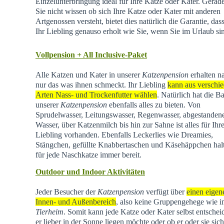
Einzelunterbringung ideal für Ihre Katze oder Kater. Gera
Sie nicht wissen ob sich Ihre Katze oder Kater mit anderen
Artgenossen versteht, bietet dies natürlich die Garantie, dass
Ihr Liebling genauso erholt wie Sie, wenn Sie im Urlaub si
Vollpension + All Inclusive-Paket
Alle Katzen und Kater in unserer
Katzenpension
erhalten na
nur das was ihnen schmeckt. Ihr Liebling
kann aus verschi
Arten Nass- und Trockenfutter wählen
. Natürlich hat die Ba
unserer
Katzenpension
ebenfalls alles zu bieten. Von
Sprudelwasser, Leitungswasser, Regenwasser, abgestande
Wasser, über Katzenmilch bis hin zur Sahne ist alles für Ihr
Liebling vorhanden. Ebenfalls Leckerlies wie Dreamies,
Stängchen, gefüllte Knabbertaschen und Käsehäppchen hal
für jede Naschkatze immer bereit.
Outdoor und Indoor Aktivitäten
Jeder Besucher der
Katzenpension
verfügt über
einen eigen
Innen- und Außenbereich
, also keine Gruppengehege wie 
Tierheim
.
Somit kann jede Katze oder Kater selbst entschei
er lieber in der Sonne liegen möchte oder ob er oder sie sich