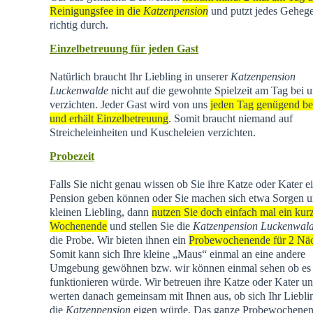
Reinigungsfee in die
Katzenpension
und putzt jedes Geheg
richtig durch.
Einzelbetreuung für jeden Gast
Natürlich braucht Ihr Liebling in unserer
Katzenpension
Luckenwalde
nicht auf die gewohnte Spielzeit am Tag bei u
verzichten. Jeder Gast wird von uns
jeden Tag genügend be
und erhält Einzelbetreuung
. Somit braucht niemand auf
Streicheleinheiten und Kuscheleien verzichten.
Probezeit
Falls Sie nicht genau wissen ob Sie ihre Katze oder Kater e
Pension geben können oder Sie machen sich etwa Sorgen u
kleinen Liebling, dann
nutzen Sie doch einfach mal ein kur
Wochenende
und stellen Sie die
Katzenpension Luckenwal
die Probe. Wir bieten ihnen ein
Probewochenende für 2 Nä
Somit kann sich Ihre kleine „Maus“ einmal an eine andere
Umgebung gewöhnen bzw. wir können einmal sehen ob es
funktionieren würde. Wir betreuen ihre Katze oder Kater u
werten danach gemeinsam mit Ihnen aus, ob sich Ihr Liebli
die
Katzenpension
eigen würde. Das ganze Probewochene