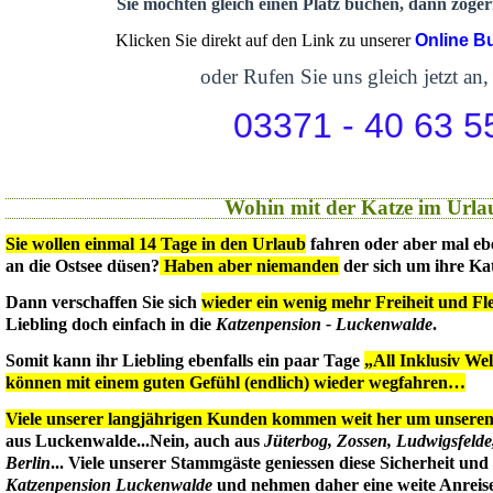
Sie möchten gleich einen Platz buchen, dann zögern
Klicken Sie direkt auf den Link zu unserer
Online B
oder Rufen Sie uns gleich jetzt an,
03371 - 40 63 5
Wohin mit der Katze im Urla
Sie wollen einmal 14 Tage in den Urlaub
fahren oder aber mal eb
an die Ostsee düsen?
Haben aber niemanden
der sich um ihre Ka
Dann verschaffen Sie sich
wieder ein wenig mehr Freiheit und Flex
Liebling doch einfach in die
Katzenpension - Luckenwalde
.
Somit kann ihr Liebling ebenfalls ein paar Tage
„All Inklusiv We
können mit einem guten Gefühl (endlich) wieder wegfahren…
Viele unserer langjährigen Kunden kommen weit her um unseren 
aus Luckenwalde...Nein, auch aus
Jüterbog, Zossen, Ludwigsfeld
Berlin
... Viele unserer Stammgäste geniessen diese Sicherheit un
Katzenpension Luckenwalde
und nehmen daher eine weite Anreise 