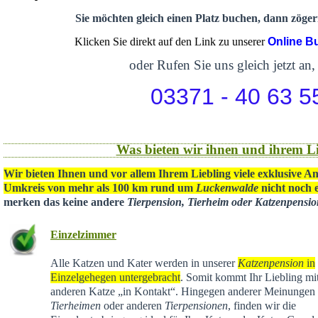
Sie möchten gleich einen Platz buchen, dann zögern
Klicken Sie direkt auf den Link zu unserer
Online B
oder Rufen Sie uns gleich jetzt an,
03371 - 40 63 5
Was bieten wir ihnen und ihrem Li
Wir bieten Ihnen und vor allem Ihrem Liebling viele exklusive A
Umkreis von mehr als 100 km rund um
Luckenwalde
nicht noch e
merken das keine andere
Tierpension, Tierheim oder Katzenpensi
Einzelzimmer
Alle Katzen und Kater werden in unserer
Katzenpension
in
Einzelgehegen untergebracht
. Somit kommt Ihr Liebling mit
anderen Katze „in Kontakt“. Hingegen anderer Meinungen 
Tierheimen
oder anderen
Tierpensionen
, finden wir die