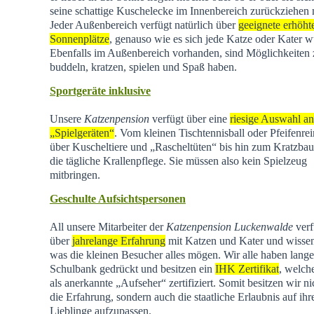
seine schattige Kuschelecke im Innenbereich zurückziehen
Jeder Außenbereich verfügt natürlich über
geeignete erhöht
Sonnenplätze
, genauso wie es sich jede Katze oder Kater w
Ebenfalls im Außenbereich vorhanden, sind Möglichkeiten
buddeln, kratzen, spielen und Spaß haben.
Sportgeräte inklusive
Unsere
Katzenpension
verfügt über eine
riesige Auswahl an
„Spielgeräten“
. Vom kleinen Tischtennisball oder Pfeifenrei
über Kuscheltiere und „Rascheltüten“ bis hin zum Kratzba
die tägliche Krallenpflege. Sie müssen also kein Spielzeug
mitbringen.
Geschulte Aufsichtspersonen
All unsere Mitarbeiter der
Katzenpension Luckenwalde
verf
über
jahrelange Erfahrung
mit Katzen und Kater und wisse
was die kleinen Besucher alles mögen. Wir alle haben lange
Schulbank gedrückt und besitzen ein
IHK Zertifikat
, welch
als anerkannte „Aufseher“ zertifiziert. Somit besitzen wir ni
die Erfahrung, sondern auch die staatliche Erlaubnis auf ihr
Lieblinge aufzupassen.