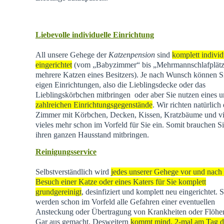
Liebevolle individuelle Einrichtung
All unsere Gehege der
Katzenpension
sind
komplett individ
eingerichtet
(vom „Babyzimmer“ bis „Mehrmannschlafplätz
mehrere Katzen eines Besitzers). Je nach Wunsch können Si
eigen Einrichtungen, also die Lieblingsdecke oder das
Lieblingskörbchen mitbringen oder aber Sie nutzen eines u
zahlreichen Einrichtungsgegenstände
. Wir richten natürlich 
Zimmer mit Körbchen, Decken, Kissen, Kratzbäume und vi
vieles mehr schon im Vorfeld für Sie ein. Somit brauchen Si
ihren ganzen Hausstand mitbringen.
Reinigungsservice
Selbstverständlich wird
jedes unserer Gehege vor und nach
Besuch einer Katze oder eines Katers für Sie komplett
grundgereinigt
, desinfiziert und komplett neu eingerichtet. 
werden schon im Vorfeld alle Gefahren einer eventuellen
Ansteckung oder Übertragung von Krankheiten oder Flöhen
Gar aus gemacht. Desweitern
kommt mind. 2-mal am Tag d