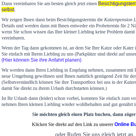
Dann vereinbaren Sie am besten gleich jetzt einen
Besichtigungster
selbst
.
Wir zeigen Ihnen dann beim Besichtigungstermin die
Katzenpension 
Details und werden dann mit Ihnen entweder ein Probetermin für 2 Nä
wenn Sie schon wissen das Ihre kleiner Liebling keine Problem damit 
vereinbaren.
Wenn der Tag dann gekommen ist, an dem Sie Ihre Katze oder Kater
Sie einfach mit Ihrem Liebling zu uns (Parkplätze sind direkt auf un
(Hier können Sie ihre Anfahrt planen)
Wir werden dann Ihren Liebling in Empfang nehmen, zusammen mit Ih
neue Umgebung gewöhnen und Ihnen
natürlich genügend Zeit
für de
(Selbstverständlich können Sie ihre Transportbox bei uns in der
Katze
damit Sie direkt zu ihrem Urlaub durchstarten können.)
Ist Ihr Urlaub dann (leider) schon vorbei, kommen Sie einfach zum v
nehmen Ihren kleinen Liebling wieder wohlbehalten und gut genährt 
Sie möchten gleich einen Platz buchen, dann zögern
Klicken Sie direkt auf den Link zu unserer
Online B
oder Rufen Sie uns gleich jetzt an,