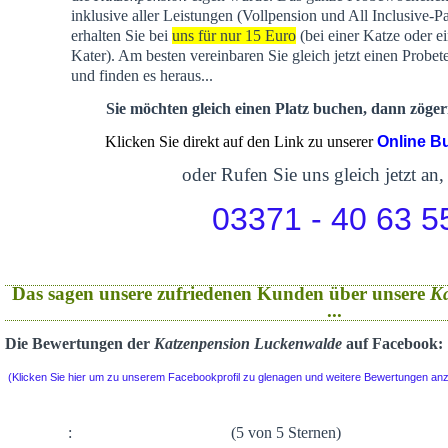
inklusive aller Leistungen (Vollpension und All Inclusive-P
erhalten Sie bei
uns für nur 15 Euro
(bei einer Katze oder e
Kater). Am besten vereinbaren Sie gleich jetzt einen Probet
und finden es heraus...
Sie möchten gleich einen Platz buchen, dann zögern
Klicken Sie direkt auf den Link zu unserer
Online B
oder Rufen Sie uns gleich jetzt an,
03371 - 40 63 5
Das sagen unsere zufriedenen Kunden über unsere
K
...
Die Bewertungen der
Katzenpension Luckenwalde
auf Facebook:
(Klicken Sie hier um zu unserem Facebookprofil zu glenagen und weitere Bewertungen an
:
(5 von 5 Sternen)