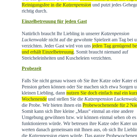
Reinigungsfee in die
Katzenpension
und putzt jedes Geheg
richtig durch.
Einzelbetreuung für jeden Gast
Natürlich braucht Ihr Liebling in unserer
Katzenpension
Luckenwalde
nicht auf die gewohnte Spielzeit am Tag bei u
verzichten. Jeder Gast wird von uns
jeden Tag genügend be
und erhält Einzelbetreuung
. Somit braucht niemand auf
Streicheleinheiten und Kuscheleien verzichten.
Probezeit
Falls Sie nicht genau wissen ob Sie ihre Katze oder Kater e
Pension geben können oder Sie machen sich etwa Sorgen u
kleinen Liebling, dann
nutzen Sie doch einfach mal ein kur
Wochenende
und stellen Sie die
Katzenpension Luckenwal
die Probe. Wir bieten ihnen ein
Probewochenende für 2 Nä
Somit kann sich Ihre kleine „Maus“ einmal an eine andere
Umgebung gewöhnen bzw. wir können einmal sehen ob es
funktionieren würde. Wir betreuen ihre Katze oder Kater u
werten danach gemeinsam mit Ihnen aus, ob sich Ihr Liebli
die
Katzenpension
eigen würde. Das ganze Probewochene