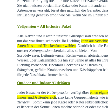
Einzelunterbringung ideal für Ihre Katze oder Kater. Gera
Sie nicht wissen ob sich Ihre Katze oder Kater mit anderen
Artgenossen versteht, bietet dies natürlich die Garantie, dass
Ihr Liebling genauso erholt wie Sie, wenn Sie im Urlaub si
Vollpension + All Inclusive-Paket
Alle Katzen und Kater in unserer
Katzenpension
erhalten na
nur das was ihnen schmeckt. Ihr Liebling
kann aus verschi
Arten Nass- und Trockenfutter wählen
. Natürlich hat die Ba
unserer
Katzenpension
ebenfalls alles zu bieten. Von
Sprudelwasser, Leitungswasser, Regenwasser, abgestande
Wasser, über Katzenmilch bis hin zur Sahne ist alles für Ihr
Liebling vorhanden. Ebenfalls Leckerlies wie Dreamies,
Stängchen, gefüllte Knabbertaschen und Käsehäppchen hal
für jede Naschkatze immer bereit.
Outdoor und Indoor Aktivitäten
Jeder Besucher der
Katzenpension
verfügt über
einen eigen
Innen- und Außenbereich
, also keine Gruppengehege wie 
Tierheim
.
Somit kann jede Katze oder Kater selbst entschei
er lieber in der Sonne liegen möchte oder ob er oder sie sich