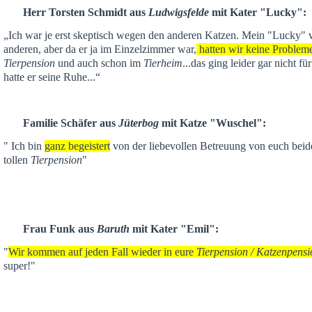
Herr Torsten Schmidt aus
Ludwigsfelde
mit Kater "Lucky":
„Ich war je
erst skeptisch
wegen den anderen Katzen. Mein "Lucky" ver
anderen,
aber da er ja im Einzelzimmer war,
hatten wir keine Problem
Tierpension
und auch schon im
Tierheim
...das ging leider gar nicht f
hatte er seine Ruhe...“
Familie Schäfer aus
Jüterbog
mit Katze "Wuschel":
" Ich bin
ganz begeistert
von der liebevollen Betreuung von euch beid
tollen
Tierpension
"
Frau Funk aus
Baruth
mit Kater "Emil":
"
Wir kommen auf jeden Fall wieder in eure
Tierpension / Katzenpensi
super!"