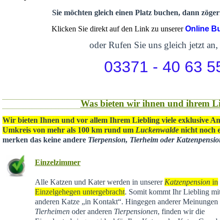
Sie möchten gleich einen Platz buchen, dann zögern
Klicken Sie direkt auf den Link zu unserer
Online B
oder Rufen Sie uns gleich jetzt an,
03371 - 40 63 5
Was bieten wir ihnen und ihrem Li
Wir bieten Ihnen und vor allem Ihrem Liebling viele exklusive A
Umkreis von mehr als 100 km rund um
Luckenwalde
nicht noch e
merken das keine andere
Tierpension, Tierheim oder Katzenpensi
Einzelzimmer
Alle Katzen und Kater werden in unserer
Katzenpension
in
Einzelgehegen untergebracht
. Somit kommt Ihr Liebling mit
anderen Katze „in Kontakt“. Hingegen anderer Meinungen 
Tierheimen
oder anderen
Tierpensionen
, finden wir die