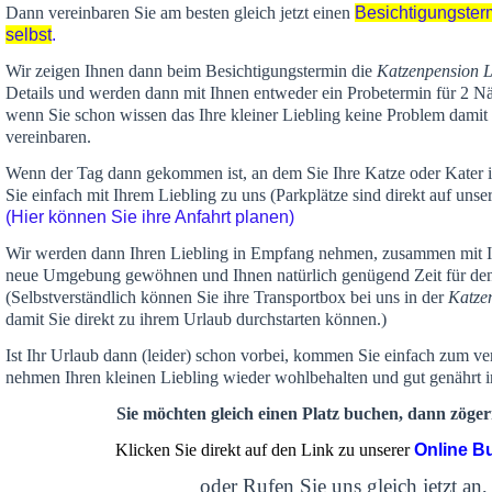
Dann vereinbaren Sie am besten gleich jetzt einen
Besichtigungster
selbst
.
Wir zeigen Ihnen dann beim Besichtigungstermin die
Katzenpension 
Details und werden dann mit Ihnen entweder ein Probetermin für 2 Nä
wenn Sie schon wissen das Ihre kleiner Liebling keine Problem damit 
vereinbaren.
Wenn der Tag dann gekommen ist, an dem Sie Ihre Katze oder Kater
Sie einfach mit Ihrem Liebling zu uns (Parkplätze sind direkt auf un
(Hier können Sie ihre Anfahrt planen)
Wir werden dann Ihren Liebling in Empfang nehmen, zusammen mit Ih
neue Umgebung gewöhnen und Ihnen
natürlich genügend Zeit
für de
(Selbstverständlich können Sie ihre Transportbox bei uns in der
Katze
damit Sie direkt zu ihrem Urlaub durchstarten können.)
Ist Ihr Urlaub dann (leider) schon vorbei, kommen Sie einfach zum v
nehmen Ihren kleinen Liebling wieder wohlbehalten und gut genährt 
Sie möchten gleich einen Platz buchen, dann zögern
Klicken Sie direkt auf den Link zu unserer
Online B
oder Rufen Sie uns gleich jetzt an,