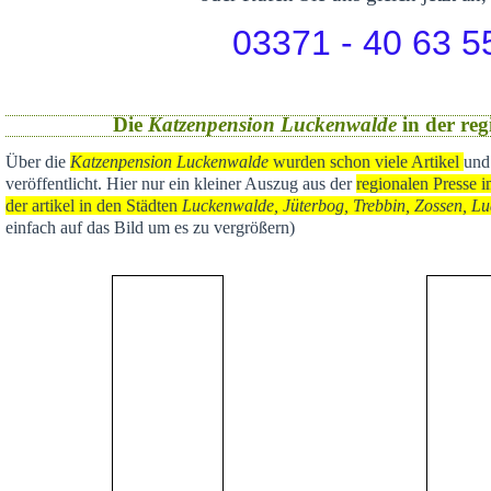
03371 - 40 63 5
Die
Katzenpension Luckenwalde
in der reg
Über die
Katzenpension Luckenwalde
wurden schon viele Artikel
und
veröffentlicht
. Hier nur ein kleiner Auszug aus der
regional
en Presse i
der artikel in den Städten
Luckenwalde, Jüterbog, Trebbin, Zossen, Lu
einfach auf das Bild um es zu vergrößern)