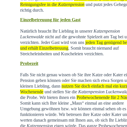
Reinigungsfee in die
Katzenpension
und putzt jedes Geheg
richtig durch.
Einzelbetreuung für jeden Gast
Natürlich braucht Ihr Liebling in unserer
Katzenpension
Luckenwalde
nicht auf die gewohnte Spielzeit am Tag bei u
verzichten. Jeder Gast wird von uns
jeden Tag genügend be
und erhält Einzelbetreuung
. Somit braucht niemand auf
Streicheleinheiten und Kuscheleien verzichten.
Probezeit
Falls Sie nicht genau wissen ob Sie ihre Katze oder Kater e
Pension geben können oder Sie machen sich etwa Sorgen u
kleinen Liebling, dann
nutzen Sie doch einfach mal ein kur
Wochenende
und stellen Sie die
Katzenpension Luckenwal
die Probe. Wir bieten ihnen ein
Probewochenende für 2 Nä
Somit kann sich Ihre kleine „Maus“ einmal an eine andere
Umgebung gewöhnen bzw. wir können einmal sehen ob es
funktionieren würde. Wir betreuen ihre Katze oder Kater u
werten danach gemeinsam mit Ihnen aus, ob sich Ihr Liebli
die
Katzenpension
eigen würde. Das ganze Probewochene