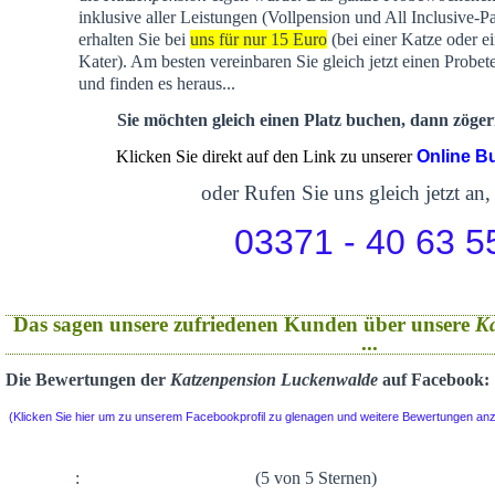
inklusive aller Leistungen (Vollpension und All Inclusive-P
erhalten Sie bei
uns für nur 15 Euro
(bei einer Katze oder e
Kater). Am besten vereinbaren Sie gleich jetzt einen Probet
und finden es heraus...
Sie möchten gleich einen Platz buchen, dann zögern
Klicken Sie direkt auf den Link zu unserer
Online B
oder Rufen Sie uns gleich jetzt an,
03371 - 40 63 5
Das sagen unsere zufriedenen Kunden über unsere
K
...
Die Bewertungen der
Katzenpension Luckenwalde
auf Facebook:
(Klicken Sie hier um zu unserem Facebookprofil zu glenagen und weitere Bewertungen an
:
(5 von 5 Sternen)