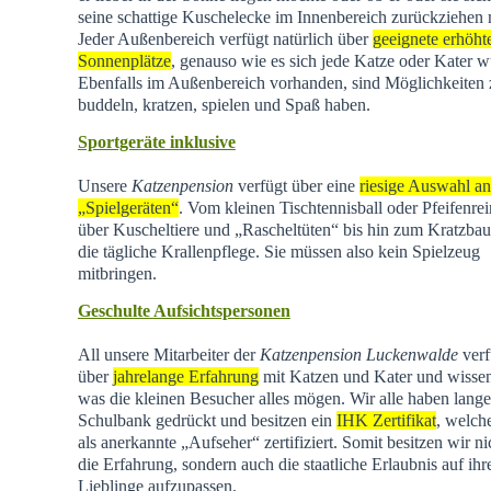
seine schattige Kuschelecke im Innenbereich zurückziehen
Jeder Außenbereich verfügt natürlich über
geeignete erhöht
Sonnenplätze
, genauso wie es sich jede Katze oder Kater w
Ebenfalls im Außenbereich vorhanden, sind Möglichkeiten
buddeln, kratzen, spielen und Spaß haben.
Sportgeräte inklusive
Unsere
Katzenpension
verfügt über eine
riesige Auswahl an
„Spielgeräten“
. Vom kleinen Tischtennisball oder Pfeifenrei
über Kuscheltiere und „Rascheltüten“ bis hin zum Kratzba
die tägliche Krallenpflege. Sie müssen also kein Spielzeug
mitbringen.
Geschulte Aufsichtspersonen
All unsere Mitarbeiter der
Katzenpension Luckenwalde
verf
über
jahrelange Erfahrung
mit Katzen und Kater und wisse
was die kleinen Besucher alles mögen. Wir alle haben lange
Schulbank gedrückt und besitzen ein
IHK Zertifikat
, welch
als anerkannte „Aufseher“ zertifiziert. Somit besitzen wir ni
die Erfahrung, sondern auch die staatliche Erlaubnis auf ihr
Lieblinge aufzupassen.