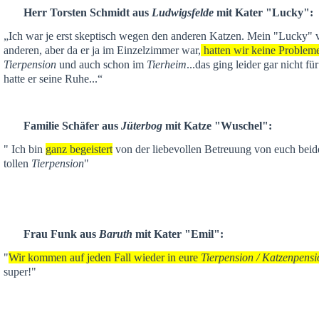
Herr Torsten Schmidt aus
Ludwigsfelde
mit Kater "Lucky":
„Ich war je
erst skeptisch
wegen den anderen Katzen. Mein "Lucky" ver
anderen,
aber da er ja im Einzelzimmer war,
hatten wir keine Problem
Tierpension
und auch schon im
Tierheim
...das ging leider gar nicht f
hatte er seine Ruhe...“
Familie Schäfer aus
Jüterbog
mit Katze "Wuschel":
" Ich bin
ganz begeistert
von der liebevollen Betreuung von euch beid
tollen
Tierpension
"
Frau Funk aus
Baruth
mit Kater "Emil":
"
Wir kommen auf jeden Fall wieder in eure
Tierpension / Katzenpensi
super!"