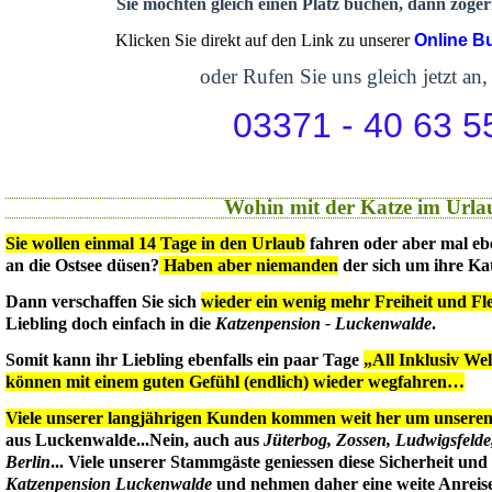
Sie möchten gleich einen Platz buchen, dann zögern
Klicken Sie direkt auf den Link zu unserer
Online B
oder Rufen Sie uns gleich jetzt an,
03371 - 40 63 5
Wohin mit der Katze im Urla
Sie wollen einmal 14 Tage in den Urlaub
fahren oder aber mal eb
an die Ostsee düsen?
Haben aber niemanden
der sich um ihre Ka
Dann verschaffen Sie sich
wieder ein wenig mehr Freiheit und Flex
Liebling doch einfach in die
Katzenpension - Luckenwalde
.
Somit kann ihr Liebling ebenfalls ein paar Tage
„All Inklusiv We
können mit einem guten Gefühl (endlich) wieder wegfahren…
Viele unserer langjährigen Kunden kommen weit her um unseren 
aus Luckenwalde...Nein, auch aus
Jüterbog, Zossen, Ludwigsfeld
Berlin
... Viele unserer Stammgäste geniessen diese Sicherheit un
Katzenpension Luckenwalde
und nehmen daher eine weite Anreise 