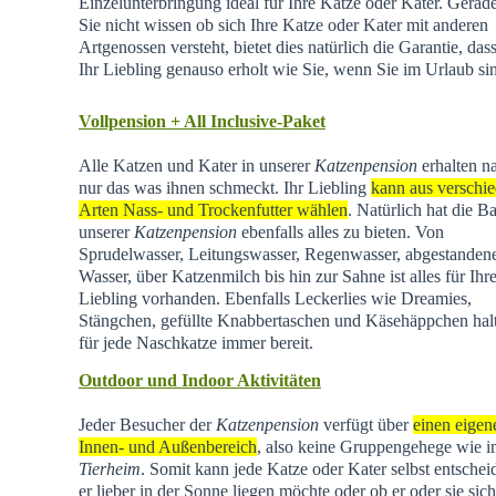
Einzelunterbringung ideal für Ihre Katze oder Kater. Gera
Sie nicht wissen ob sich Ihre Katze oder Kater mit anderen
Artgenossen versteht, bietet dies natürlich die Garantie, dass
Ihr Liebling genauso erholt wie Sie, wenn Sie im Urlaub si
Vollpension + All Inclusive-Paket
Alle Katzen und Kater in unserer
Katzenpension
erhalten na
nur das was ihnen schmeckt. Ihr Liebling
kann aus verschi
Arten Nass- und Trockenfutter wählen
. Natürlich hat die Ba
unserer
Katzenpension
ebenfalls alles zu bieten. Von
Sprudelwasser, Leitungswasser, Regenwasser, abgestande
Wasser, über Katzenmilch bis hin zur Sahne ist alles für Ihr
Liebling vorhanden. Ebenfalls Leckerlies wie Dreamies,
Stängchen, gefüllte Knabbertaschen und Käsehäppchen hal
für jede Naschkatze immer bereit.
Outdoor und Indoor Aktivitäten
Jeder Besucher der
Katzenpension
verfügt über
einen eigen
Innen- und Außenbereich
, also keine Gruppengehege wie 
Tierheim
.
Somit kann jede Katze oder Kater selbst entschei
er lieber in der Sonne liegen möchte oder ob er oder sie sich