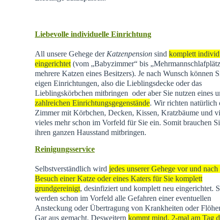
Liebevolle individuelle Einrichtung
All unsere Gehege der
Katzenpension
sind
komplett individ
eingerichtet
(vom „Babyzimmer“ bis „Mehrmannschlafplätz
mehrere Katzen eines Besitzers). Je nach Wunsch können Si
eigen Einrichtungen, also die Lieblingsdecke oder das
Lieblingskörbchen mitbringen oder aber Sie nutzen eines u
zahlreichen Einrichtungsgegenstände
. Wir richten natürlich 
Zimmer mit Körbchen, Decken, Kissen, Kratzbäume und vi
vieles mehr schon im Vorfeld für Sie ein. Somit brauchen Si
ihren ganzen Hausstand mitbringen.
Reinigungsservice
Selbstverständlich wird
jedes unserer Gehege vor und nach
Besuch einer Katze oder eines Katers für Sie komplett
grundgereinigt
, desinfiziert und komplett neu eingerichtet. 
werden schon im Vorfeld alle Gefahren einer eventuellen
Ansteckung oder Übertragung von Krankheiten oder Flöhen
Gar aus gemacht. Desweitern
kommt mind. 2-mal am Tag d