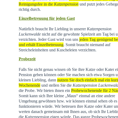
Reinigungsfee in die
Katzenpension
und putzt jedes Geheg
richtig durch.
Einzelbetreuung für jeden Gast
Natürlich braucht Ihr Liebling in unserer
Katzenpension
Luckenwalde
nicht auf die gewohnte Spielzeit am Tag bei u
verzichten. Jeder Gast wird von uns
jeden Tag genügend be
und erhält Einzelbetreuung
. Somit braucht niemand auf
Streicheleinheiten und Kuscheleien verzichten.
Probezeit
Falls Sie nicht genau wissen ob Sie ihre Katze oder Kater e
Pension geben können oder Sie machen sich etwa Sorgen u
kleinen Liebling, dann
nutzen Sie doch einfach mal ein kur
Wochenende
und stellen Sie die
Katzenpension Luckenwal
die Probe. Wir bieten ihnen ein
Probewochenende für 2 Nä
Somit kann sich Ihre kleine „Maus“ einmal an eine andere
Umgebung gewöhnen bzw. wir können einmal sehen ob es
funktionieren würde. Wir betreuen ihre Katze oder Kater u
werten danach gemeinsam mit Ihnen aus, ob sich Ihr Liebli
die
Katzenpension
eigen würde. Das ganze Probewochene