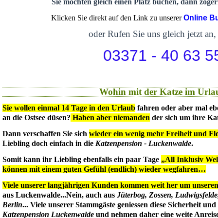
Sie möchten gleich einen Platz buchen, dann zögern
Klicken Sie direkt auf den Link zu unserer
Online B
oder Rufen Sie uns gleich jetzt an,
03371 - 40 63 5
Wohin mit der Katze im Urla
Sie wollen einmal 14 Tage in den Urlaub
fahren oder aber mal eb
an die Ostsee düsen?
Haben aber niemanden
der sich um ihre Ka
Dann verschaffen Sie sich
wieder ein wenig mehr Freiheit und Flex
Liebling doch einfach in die
Katzenpension - Luckenwalde
.
Somit kann ihr Liebling ebenfalls ein paar Tage
„All Inklusiv We
können mit einem guten Gefühl (endlich) wieder wegfahren…
Viele unserer langjährigen Kunden kommen weit her um unseren 
aus Luckenwalde...Nein, auch aus
Jüterbog, Zossen, Ludwigsfeld
Berlin
... Viele unserer Stammgäste geniessen diese Sicherheit un
Katzenpension Luckenwalde
und nehmen daher eine weite Anreise 