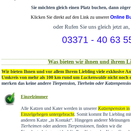
Sie möchten gleich einen Platz buchen, dann zögern
Klicken Sie direkt auf den Link zu unserer
Online B
oder Rufen Sie uns gleich jetzt an,
03371 - 40 63 5
Was bieten wir ihnen und ihrem Li
Wir bieten Ihnen und vor allem Ihrem Liebling viele exklusive A
Umkreis von mehr als 100 km rund um
Luckenwalde
nicht noch e
merken das keine andere
Tierpension, Tierheim oder Katzenpensi
Einzelzimmer
Alle Katzen und Kater werden in unserer
Katzenpension
in
Einzelgehegen untergebracht
. Somit kommt Ihr Liebling mit
anderen Katze „in Kontakt“. Hingegen anderer Meinungen 
Tierheimen
oder anderen
Tierpensionen
, finden wir die