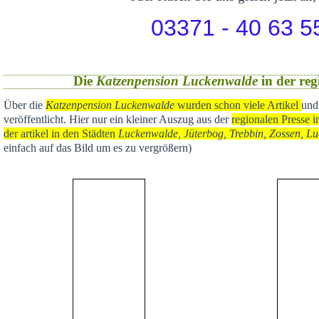
03371 - 40 63 5
Die
Katzenpension Luckenwalde
in der reg
Über die
Katzenpension Luckenwalde
wurden schon viele Artikel
und
veröffentlicht
. Hier nur ein kleiner Auszug aus der
regional
en Presse i
der artikel in den Städten
Luckenwalde, Jüterbog, Trebbin, Zossen, Lu
einfach auf das Bild um es zu vergrößern)