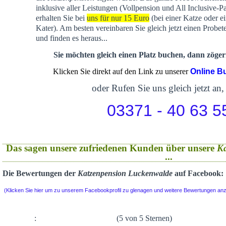
inklusive aller Leistungen (Vollpension und All Inclusive-P
erhalten Sie bei
uns für nur 15 Euro
(bei einer Katze oder e
Kater). Am besten vereinbaren Sie gleich jetzt einen Probet
und finden es heraus...
Sie möchten gleich einen Platz buchen, dann zögern
Klicken Sie direkt auf den Link zu unserer
Online B
oder Rufen Sie uns gleich jetzt an,
03371 - 40 63 5
Das sagen unsere zufriedenen Kunden über unsere
K
...
Die Bewertungen der
Katzenpension Luckenwalde
auf Facebook:
(Klicken Sie hier um zu unserem Facebookprofil zu glenagen und weitere Bewertungen an
:
(5 von 5 Sternen)