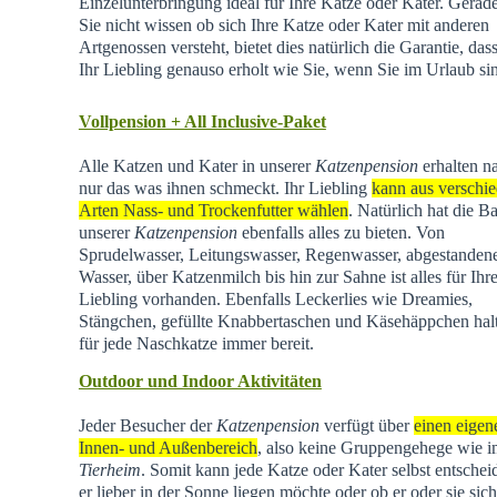
Einzelunterbringung ideal für Ihre Katze oder Kater. Gera
Sie nicht wissen ob sich Ihre Katze oder Kater mit anderen
Artgenossen versteht, bietet dies natürlich die Garantie, dass
Ihr Liebling genauso erholt wie Sie, wenn Sie im Urlaub si
Vollpension + All Inclusive-Paket
Alle Katzen und Kater in unserer
Katzenpension
erhalten na
nur das was ihnen schmeckt. Ihr Liebling
kann aus verschi
Arten Nass- und Trockenfutter wählen
. Natürlich hat die Ba
unserer
Katzenpension
ebenfalls alles zu bieten. Von
Sprudelwasser, Leitungswasser, Regenwasser, abgestande
Wasser, über Katzenmilch bis hin zur Sahne ist alles für Ihr
Liebling vorhanden. Ebenfalls Leckerlies wie Dreamies,
Stängchen, gefüllte Knabbertaschen und Käsehäppchen hal
für jede Naschkatze immer bereit.
Outdoor und Indoor Aktivitäten
Jeder Besucher der
Katzenpension
verfügt über
einen eigen
Innen- und Außenbereich
, also keine Gruppengehege wie 
Tierheim
.
Somit kann jede Katze oder Kater selbst entschei
er lieber in der Sonne liegen möchte oder ob er oder sie sich