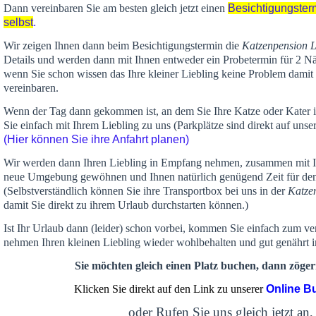
Dann vereinbaren Sie am besten gleich jetzt einen
Besichtigungster
selbst
.
Wir zeigen Ihnen dann beim Besichtigungstermin die
Katzenpension 
Details und werden dann mit Ihnen entweder ein Probetermin für 2 Nä
wenn Sie schon wissen das Ihre kleiner Liebling keine Problem damit 
vereinbaren.
Wenn der Tag dann gekommen ist, an dem Sie Ihre Katze oder Kater
Sie einfach mit Ihrem Liebling zu uns (Parkplätze sind direkt auf un
(Hier können Sie ihre Anfahrt planen)
Wir werden dann Ihren Liebling in Empfang nehmen, zusammen mit Ih
neue Umgebung gewöhnen und Ihnen
natürlich genügend Zeit
für de
(Selbstverständlich können Sie ihre Transportbox bei uns in der
Katze
damit Sie direkt zu ihrem Urlaub durchstarten können.)
Ist Ihr Urlaub dann (leider) schon vorbei, kommen Sie einfach zum v
nehmen Ihren kleinen Liebling wieder wohlbehalten und gut genährt 
Sie möchten gleich einen Platz buchen, dann zögern
Klicken Sie direkt auf den Link zu unserer
Online B
oder Rufen Sie uns gleich jetzt an,