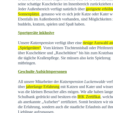
seine schattige Kuschelecke im Innenbereich zurückziehen
Jeder Außenbereich verfügt natürlich über
geeignete erhöht
Sonnenplätze
, genauso wie es sich jede Katze oder Kater w
Ebenfalls im Außenbereich vorhanden, sind Möglichkeiten
buddeln, kratzen, spielen und Spaß haben.
Sportgeräte inklusive
Unsere
Katzenpension
verfügt über eine
riesige Auswahl an
„Spielgeräten“
. Vom kleinen Tischtennisball oder Pfeifenrei
über Kuscheltiere und „Rascheltüten“ bis hin zum Kratzba
die tägliche Krallenpflege. Sie müssen also kein Spielzeug
mitbringen.
Geschulte Aufsichtspersonen
All unsere Mitarbeiter der
Katzenpension Luckenwalde
verf
über
jahrelange Erfahrung
mit Katzen und Kater und wisse
was die kleinen Besucher alles mögen. Wir alle haben lange
Schulbank gedrückt und besitzen ein
IHK Zertifikat
, welch
als anerkannte „Aufseher“ zertifiziert. Somit besitzen wir ni
die Erfahrung, sondern auch die staatliche Erlaubnis auf ihr
Lieblinge aufzupassen.