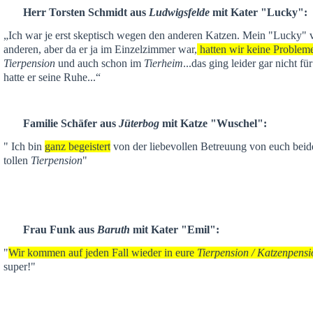
Herr Torsten Schmidt aus
Ludwigsfelde
mit Kater "Lucky":
„Ich war je
erst skeptisch
wegen den anderen Katzen. Mein "Lucky" ver
anderen,
aber da er ja im Einzelzimmer war,
hatten wir keine Problem
Tierpension
und auch schon im
Tierheim
...das ging leider gar nicht f
hatte er seine Ruhe...“
Familie Schäfer aus
Jüterbog
mit Katze "Wuschel":
" Ich bin
ganz begeistert
von der liebevollen Betreuung von euch beid
tollen
Tierpension
"
Frau Funk aus
Baruth
mit Kater "Emil":
"
Wir kommen auf jeden Fall wieder in eure
Tierpension / Katzenpensi
super!"