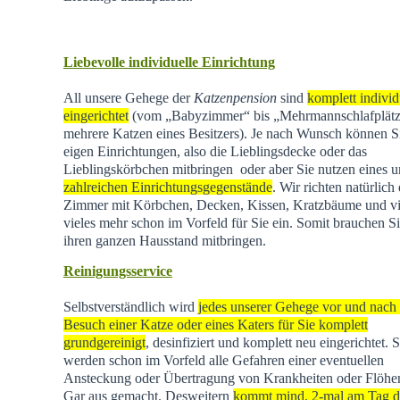
Liebevolle individuelle Einrichtung
All unsere Gehege der
Katzenpension
sind
komplett individ
eingerichtet
(vom „Babyzimmer“ bis „Mehrmannschlafplätz
mehrere Katzen eines Besitzers). Je nach Wunsch können Si
eigen Einrichtungen, also die Lieblingsdecke oder das
Lieblingskörbchen mitbringen oder aber Sie nutzen eines u
zahlreichen Einrichtungsgegenstände
. Wir richten natürlich 
Zimmer mit Körbchen, Decken, Kissen, Kratzbäume und vi
vieles mehr schon im Vorfeld für Sie ein. Somit brauchen Si
ihren ganzen Hausstand mitbringen.
Reinigungsservice
Selbstverständlich wird
jedes unserer Gehege vor und nach
Besuch einer Katze oder eines Katers für Sie komplett
grundgereinigt
, desinfiziert und komplett neu eingerichtet. 
werden schon im Vorfeld alle Gefahren einer eventuellen
Ansteckung oder Übertragung von Krankheiten oder Flöhen
Gar aus gemacht. Desweitern
kommt mind. 2-mal am Tag d