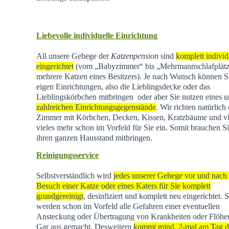
Liebevolle individuelle Einrichtung
All unsere Gehege der
Katzenpension
sind
komplett individ
eingerichtet
(vom „Babyzimmer“ bis „Mehrmannschlafplätz
mehrere Katzen eines Besitzers). Je nach Wunsch können Si
eigen Einrichtungen, also die Lieblingsdecke oder das
Lieblingskörbchen mitbringen oder aber Sie nutzen eines u
zahlreichen Einrichtungsgegenstände
. Wir richten natürlich 
Zimmer mit Körbchen, Decken, Kissen, Kratzbäume und vi
vieles mehr schon im Vorfeld für Sie ein. Somit brauchen Si
ihren ganzen Hausstand mitbringen.
Reinigungsservice
Selbstverständlich wird
jedes unserer Gehege vor und nach
Besuch einer Katze oder eines Katers für Sie komplett
grundgereinigt
, desinfiziert und komplett neu eingerichtet. 
werden schon im Vorfeld alle Gefahren einer eventuellen
Ansteckung oder Übertragung von Krankheiten oder Flöhen
Gar aus gemacht. Desweitern
kommt mind. 2-mal am Tag d