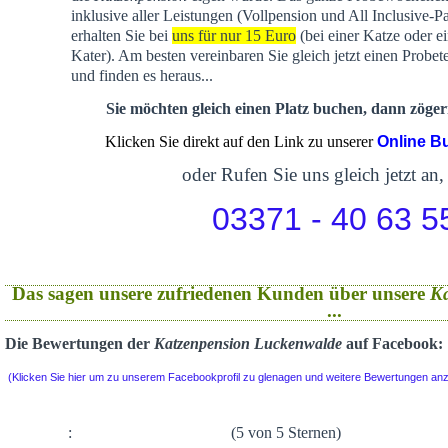
inklusive aller Leistungen (Vollpension und All Inclusive-P
erhalten Sie bei
uns für nur 15 Euro
(bei einer Katze oder e
Kater). Am besten vereinbaren Sie gleich jetzt einen Probet
und finden es heraus...
Sie möchten gleich einen Platz buchen, dann zögern
Klicken Sie direkt auf den Link zu unserer
Online B
oder Rufen Sie uns gleich jetzt an,
03371 - 40 63 5
Das sagen unsere zufriedenen Kunden über unsere
K
...
Die Bewertungen der
Katzenpension Luckenwalde
auf Facebook:
(Klicken Sie hier um zu unserem Facebookprofil zu glenagen und weitere Bewertungen an
:
(5 von 5 Sternen)