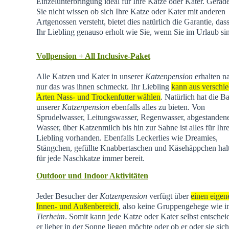
Einzelunterbringung ideal für Ihre Katze oder Kater. Gera
Sie nicht wissen ob sich Ihre Katze oder Kater mit anderen
Artgenossen versteht, bietet dies natürlich die Garantie, dass
Ihr Liebling genauso erholt wie Sie, wenn Sie im Urlaub si
Vollpension + All Inclusive-Paket
Alle Katzen und Kater in unserer
Katzenpension
erhalten na
nur das was ihnen schmeckt. Ihr Liebling
kann aus verschi
Arten Nass- und Trockenfutter wählen
. Natürlich hat die Ba
unserer
Katzenpension
ebenfalls alles zu bieten. Von
Sprudelwasser, Leitungswasser, Regenwasser, abgestande
Wasser, über Katzenmilch bis hin zur Sahne ist alles für Ihr
Liebling vorhanden. Ebenfalls Leckerlies wie Dreamies,
Stängchen, gefüllte Knabbertaschen und Käsehäppchen hal
für jede Naschkatze immer bereit.
Outdoor und Indoor Aktivitäten
Jeder Besucher der
Katzenpension
verfügt über
einen eigen
Innen- und Außenbereich
, also keine Gruppengehege wie 
Tierheim
.
Somit kann jede Katze oder Kater selbst entschei
er lieber in der Sonne liegen möchte oder ob er oder sie sich