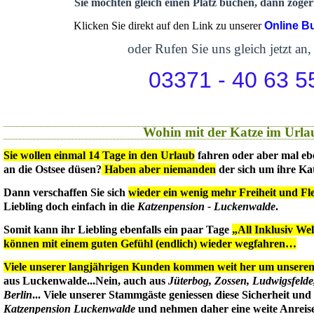
Sie möchten gleich einen Platz buchen, dann zögern
Klicken Sie direkt auf den Link zu unserer
Online B
oder Rufen Sie uns gleich jetzt an,
03371 - 40 63 5
Wohin mit der Katze im Urla
Sie wollen einmal 14 Tage in den Urlaub
fahren oder aber mal eb
an die Ostsee düsen?
Haben aber niemanden
der sich um ihre Ka
Dann verschaffen Sie sich
wieder ein wenig mehr Freiheit und Flex
Liebling doch einfach in die
Katzenpension - Luckenwalde
.
Somit kann ihr Liebling ebenfalls ein paar Tage
„All Inklusiv We
können mit einem guten Gefühl (endlich) wieder wegfahren…
Viele unserer langjährigen Kunden kommen weit her um unseren 
aus Luckenwalde...Nein, auch aus
Jüterbog, Zossen, Ludwigsfeld
Berlin
... Viele unserer Stammgäste geniessen diese Sicherheit un
Katzenpension Luckenwalde
und nehmen daher eine weite Anreise 