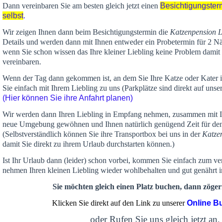
Dann vereinbaren Sie am besten gleich jetzt einen
Besichtigungster
selbst
.
Wir zeigen Ihnen dann beim Besichtigungstermin die
Katzenpension 
Details und werden dann mit Ihnen entweder ein Probetermin für 2 Nä
wenn Sie schon wissen das Ihre kleiner Liebling keine Problem damit 
vereinbaren.
Wenn der Tag dann gekommen ist, an dem Sie Ihre Katze oder Kater
Sie einfach mit Ihrem Liebling zu uns (Parkplätze sind direkt auf un
(Hier können Sie ihre Anfahrt planen)
Wir werden dann Ihren Liebling in Empfang nehmen, zusammen mit Ih
neue Umgebung gewöhnen und Ihnen
natürlich genügend Zeit
für de
(Selbstverständlich können Sie ihre Transportbox bei uns in der
Katze
damit Sie direkt zu ihrem Urlaub durchstarten können.)
Ist Ihr Urlaub dann (leider) schon vorbei, kommen Sie einfach zum v
nehmen Ihren kleinen Liebling wieder wohlbehalten und gut genährt 
Sie möchten gleich einen Platz buchen, dann zögern
Klicken Sie direkt auf den Link zu unserer
Online B
oder Rufen Sie uns gleich jetzt an,