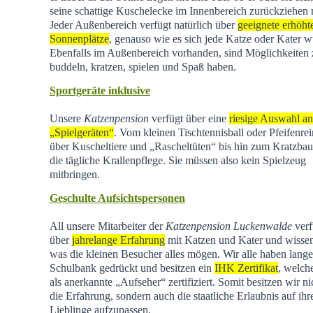
seine schattige Kuschelecke im Innenbereich zurückziehen
Jeder Außenbereich verfügt natürlich über
geeignete erhöht
Sonnenplätze
, genauso wie es sich jede Katze oder Kater w
Ebenfalls im Außenbereich vorhanden, sind Möglichkeiten
buddeln, kratzen, spielen und Spaß haben.
Sportgeräte inklusive
Unsere
Katzenpension
verfügt über eine
riesige Auswahl an
„Spielgeräten“
. Vom kleinen Tischtennisball oder Pfeifenrei
über Kuscheltiere und „Rascheltüten“ bis hin zum Kratzba
die tägliche Krallenpflege. Sie müssen also kein Spielzeug
mitbringen.
Geschulte Aufsichtspersonen
All unsere Mitarbeiter der
Katzenpension Luckenwalde
verf
über
jahrelange Erfahrung
mit Katzen und Kater und wisse
was die kleinen Besucher alles mögen. Wir alle haben lange
Schulbank gedrückt und besitzen ein
IHK Zertifikat
, welch
als anerkannte „Aufseher“ zertifiziert. Somit besitzen wir ni
die Erfahrung, sondern auch die staatliche Erlaubnis auf ihr
Lieblinge aufzupassen.