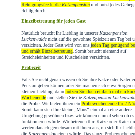
Reinigungsfee in die
Katzenpension
und putzt jedes Geheg
richtig durch.
Einzelbetreuung für jeden Gast
Natürlich braucht Ihr Liebling in unserer
Katzenpension
Luckenwalde
nicht auf die gewohnte Spielzeit am Tag bei u
verzichten. Jeder Gast wird von uns
jeden Tag genügend be
und erhält Einzelbetreuung
. Somit braucht niemand auf
Streicheleinheiten und Kuscheleien verzichten.
Probezeit
Falls Sie nicht genau wissen ob Sie ihre Katze oder Kater e
Pension geben können oder Sie machen sich etwa Sorgen u
kleinen Liebling, dann
nutzen Sie doch einfach mal ein kur
Wochenende
und stellen Sie die
Katzenpension Luckenwal
die Probe. Wir bieten ihnen ein
Probewochenende für 2 Nä
Somit kann sich Ihre kleine „Maus“ einmal an eine andere
Umgebung gewöhnen bzw. wir können einmal sehen ob es
funktionieren würde. Wir betreuen ihre Katze oder Kater u
werten danach gemeinsam mit Ihnen aus, ob sich Ihr Liebli
die
Katzenpension
eigen würde. Das ganze Probewochene