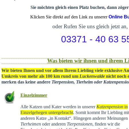
Sie möchten gleich einen Platz buchen, dann zögern
Klicken Sie direkt auf den Link zu unserer
Online B
oder Rufen Sie uns gleich jetzt an,
03371 - 40 63 5
Was bieten wir ihnen und ihrem Li
Wir bieten Ihnen und vor allem Ihrem Liebling viele exklusive A
Umkreis von mehr als 100 km rund um
Luckenwalde
nicht noch e
merken das keine andere
Tierpension, Tierheim oder Katzenpensi
Einzelzimmer
Alle Katzen und Kater werden in unserer
Katzenpension
in
Einzelgehegen untergebracht
. Somit kommt Ihr Liebling mit
anderen Katze „in Kontakt“. Hingegen anderer Meinungen 
Tierheimen
oder anderen
Tierpensionen
, finden wir die