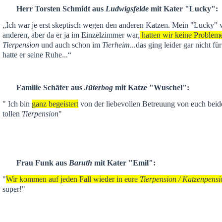
Herr Torsten Schmidt aus
Ludwigsfelde
mit Kater "Lucky":
„Ich war je
erst skeptisch
wegen den anderen Katzen. Mein "Lucky" ver
anderen,
aber da er ja im Einzelzimmer war,
hatten wir keine Problem
Tierpension
und auch schon im
Tierheim
...das ging leider gar nicht f
hatte er seine Ruhe...“
Familie Schäfer aus
Jüterbog
mit Katze "Wuschel":
" Ich bin
ganz begeistert
von der liebevollen Betreuung von euch beid
tollen
Tierpension
"
Frau Funk aus
Baruth
mit Kater "Emil":
"
Wir kommen auf jeden Fall wieder in eure
Tierpension / Katzenpensi
super!"