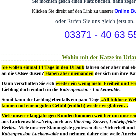
Sie möchten gleich einen Platz buchen, dann zögern
Klicken Sie direkt auf den Link zu unserer
Online B
oder Rufen Sie uns gleich jetzt an,
03371 - 40 63 5
Wohin mit der Katze im Urla
Sie wollen einmal 14 Tage in den Urlaub
fahren oder aber mal eb
an die Ostsee düsen?
Haben aber niemanden
der sich um ihre Ka
Dann verschaffen Sie sich
wieder ein wenig mehr Freiheit und Flex
Liebling doch einfach in die
Katzenpension - Luckenwalde
.
Somit kann ihr Liebling ebenfalls ein paar Tage
„All Inklusiv We
können mit einem guten Gefühl (endlich) wieder wegfahren…
Viele unserer langjährigen Kunden kommen weit her um unseren 
aus Luckenwalde...Nein, auch aus
Jüterbog, Zossen, Ludwigsfeld
Berlin
... Viele unserer Stammgäste geniessen diese Sicherheit un
Katzenpension Luckenwalde
und nehmen daher eine weite Anreise 