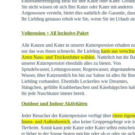
Einzelunterbringung ideal für Ihre Katze oder Kater. Gera
Sie nicht wissen ob sich Ihre Katze oder Kater mit anderen
Artgenossen versteht, bietet dies natürlich die Garantie, dass
Ihr Liebling genauso erholt wie Sie, wenn Sie im Urlaub si
Vollpension + All Inclusive-Paket
Alle Katzen und Kater in unserer
Katzenpension
erhalten na
nur das was ihnen schmeckt. Ihr Liebling
kann aus verschi
Arten Nass- und Trockenfutter wählen
. Natürlich hat die Ba
unserer
Katzenpension
ebenfalls alles zu bieten. Von
Sprudelwasser, Leitungswasser, Regenwasser, abgestande
Wasser, über Katzenmilch bis hin zur Sahne ist alles für Ihr
Liebling vorhanden. Ebenfalls Leckerlies wie Dreamies,
Stängchen, gefüllte Knabbertaschen und Käsehäppchen hal
für jede Naschkatze immer bereit.
Outdoor und Indoor Aktivitäten
Jeder Besucher der
Katzenpension
verfügt über
einen eigen
Innen- und Außenbereich
, also keine Gruppengehege wie 
Tierheim
.
Somit kann jede Katze oder Kater selbst entschei
er lieber in der Sonne liegen möchte oder ob er oder sie sich