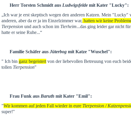
Herr Torsten Schmidt aus
Ludwigsfelde
mit Kater "Lucky":
„Ich war je
erst skeptisch
wegen den anderen Katzen. Mein "Lucky" ver
anderen,
aber da er ja im Einzelzimmer war,
hatten wir keine Problem
Tierpension
und auch schon im
Tierheim
...das ging leider gar nicht f
hatte er seine Ruhe...“
Familie Schäfer aus
Jüterbog
mit Katze "Wuschel":
" Ich bin
ganz begeistert
von der liebevollen Betreuung von euch beid
tollen
Tierpension
"
Frau Funk aus
Baruth
mit Kater "Emil":
"
Wir kommen auf jeden Fall wieder in eure
Tierpension / Katzenpensi
super!"