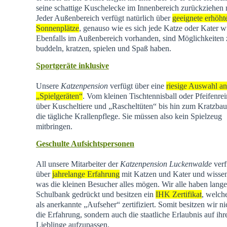
seine schattige Kuschelecke im Innenbereich zurückziehen
Jeder Außenbereich verfügt natürlich über
geeignete erhöht
Sonnenplätze
, genauso wie es sich jede Katze oder Kater w
Ebenfalls im Außenbereich vorhanden, sind Möglichkeiten
buddeln, kratzen, spielen und Spaß haben.
Sportgeräte inklusive
Unsere
Katzenpension
verfügt über eine
riesige Auswahl an
„Spielgeräten“
. Vom kleinen Tischtennisball oder Pfeifenrei
über Kuscheltiere und „Rascheltüten“ bis hin zum Kratzba
die tägliche Krallenpflege. Sie müssen also kein Spielzeug
mitbringen.
Geschulte Aufsichtspersonen
All unsere Mitarbeiter der
Katzenpension Luckenwalde
verf
über
jahrelange Erfahrung
mit Katzen und Kater und wisse
was die kleinen Besucher alles mögen. Wir alle haben lange
Schulbank gedrückt und besitzen ein
IHK Zertifikat
, welch
als anerkannte „Aufseher“ zertifiziert. Somit besitzen wir ni
die Erfahrung, sondern auch die staatliche Erlaubnis auf ihr
Lieblinge aufzupassen.