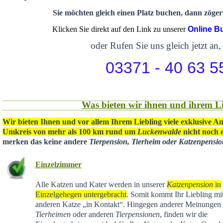
Sie möchten gleich einen Platz buchen, dann zögern
Klicken Sie direkt auf den Link zu unserer
Online B
oder Rufen Sie uns gleich jetzt an,
03371 - 40 63 5
Was bieten wir ihnen und ihrem Li
Wir bieten Ihnen und vor allem Ihrem Liebling viele exklusive A
Umkreis von mehr als 100 km rund um
Luckenwalde
nicht noch e
merken das keine andere
Tierpension, Tierheim oder Katzenpensi
Einzelzimmer
Alle Katzen und Kater werden in unserer
Katzenpension
in
Einzelgehegen untergebracht
. Somit kommt Ihr Liebling mit
anderen Katze „in Kontakt“. Hingegen anderer Meinungen 
Tierheimen
oder anderen
Tierpensionen
, finden wir die