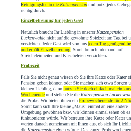
Reinigungsfee in die
Katzenpension
und putzt jedes Geheg
richtig durch.
Einzelbetreuung für jeden Gast
Natürlich braucht Ihr Liebling in unserer
Katzenpension
Luckenwalde
nicht auf die gewohnte Spielzeit am Tag bei u
verzichten. Jeder Gast wird von uns
jeden Tag genügend be
und erhält Einzelbetreuung
. Somit braucht niemand auf
Streicheleinheiten und Kuscheleien verzichten.
Probezeit
Falls Sie nicht genau wissen ob Sie ihre Katze oder Kater e
Pension geben können oder Sie machen sich etwa Sorgen u
kleinen Liebling, dann
nutzen Sie doch einfach mal ein kur
Wochenende
und stellen Sie die
Katzenpension Luckenwal
die Probe. Wir bieten ihnen ein
Probewochenende für 2 Nä
Somit kann sich Ihre kleine „Maus“ einmal an eine andere
Umgebung gewöhnen bzw. wir können einmal sehen ob es
funktionieren würde. Wir betreuen ihre Katze oder Kater u
werten danach gemeinsam mit Ihnen aus, ob sich Ihr Liebli
die
Katzenpension
eigen würde. Das ganze Probewochene