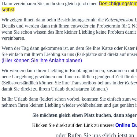
Dann vereinbaren Sie am besten gleich jetzt einen
Besichtigungster
selbst
.
Wir zeigen Ihnen dann beim Besichtigungstermin die
Katzenpension 
Details und werden dann mit Ihnen entweder ein Probetermin für 2 Nä
wenn Sie schon wissen das Ihre kleiner Liebling keine Problem damit 
vereinbaren.
Wenn der Tag dann gekommen ist, an dem Sie Ihre Katze oder Kater
Sie einfach mit Ihrem Liebling zu uns (Parkplätze sind direkt auf un
(Hier können Sie ihre Anfahrt planen)
Wir werden dann Ihren Liebling in Empfang nehmen, zusammen mit Ih
neue Umgebung gewöhnen und Ihnen
natürlich genügend Zeit
für de
(Selbstverständlich können Sie ihre Transportbox bei uns in der
Katze
damit Sie direkt zu ihrem Urlaub durchstarten können.)
Ist Ihr Urlaub dann (leider) schon vorbei, kommen Sie einfach zum v
nehmen Ihren kleinen Liebling wieder wohlbehalten und gut genährt 
Sie möchten gleich einen Platz buchen, dann zögern
Klicken Sie direkt auf den Link zu unserer
Online B
oder Rufen Sie uns gleich jetzt an,