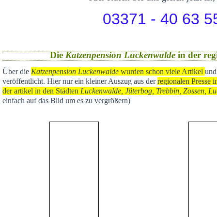
03371 - 40 63 5
Die
Katzenpension Luckenwalde
in der reg
Über die
Katzenpension Luckenwalde
wurden schon viele Artikel
und
veröffentlicht
. Hier nur ein kleiner Auszug aus der
regional
en Presse i
der artikel in den Städten
Luckenwalde, Jüterbog, Trebbin, Zossen, Lu
einfach auf das Bild um es zu vergrößern)