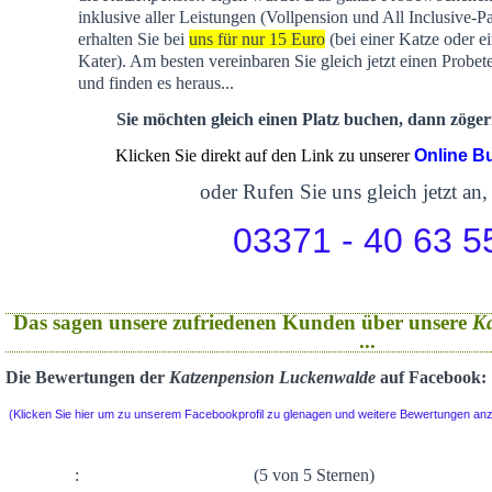
inklusive aller Leistungen (Vollpension und All Inclusive-P
erhalten Sie bei
uns für nur 15 Euro
(bei einer Katze oder e
Kater). Am besten vereinbaren Sie gleich jetzt einen Probet
und finden es heraus...
Sie möchten gleich einen Platz buchen, dann zögern
Klicken Sie direkt auf den Link zu unserer
Online B
oder Rufen Sie uns gleich jetzt an,
03371 - 40 63 5
Das sagen unsere zufriedenen Kunden über unsere
K
...
Die Bewertungen der
Katzenpension Luckenwalde
auf Facebook:
(Klicken Sie hier um zu unserem Facebookprofil zu glenagen und weitere Bewertungen an
:
(5 von 5 Sternen)