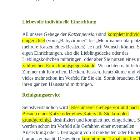
Liebevolle individuelle Einrichtung
All unsere Gehege der
Katzenpension
sind
komplett individ
eingerichtet
(vom „Babyzimmer“ bis „Mehrmannschlafplätz
mehrere Katzen eines Besitzers). Je nach Wunsch können Si
eigen Einrichtungen, also die Lieblingsdecke oder das
Lieblingskörbchen mitbringen oder aber Sie nutzen eines u
zahlreichen Einrichtungsgegenstände
. Wir richten natürlich 
Zimmer mit Körbchen, Decken, Kissen, Kratzbäume und vi
vieles mehr schon im Vorfeld für Sie ein. Somit brauchen Si
ihren ganzen Hausstand mitbringen.
Reinigungsservice
Selbstverständlich wird
jedes unserer Gehege vor und nach
Besuch einer Katze oder eines Katers für Sie komplett
grundgereinigt
, desinfiziert und komplett neu eingerichtet. 
werden schon im Vorfeld alle Gefahren einer eventuellen
Ansteckung oder Übertragung von Krankheiten oder Flöhen
Gar aus gemacht. Desweitern
kommt mind. 2-mal am Tag d