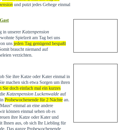
pension
und putzt jedes Gehege einmal
 Gast
ng in unserer
Katzenpension
ewohnte Spielzeit am Tag bei uns
 von uns
jeden Tag genügend bespaßt
 Somit braucht niemand auf
eleien verzichten.
 ob Sie ihre Katze oder Kater einmal in
Sie machen sich etwa Sorgen um ihren
n Sie doch einfach mal ein kurzes
 die
Katzenpension Luckenwalde
auf
ein
Probewochenende für 2 Nächte
an.
 „Maus“ einmal an eine andere
r können einmal sehen ob es
treuen ihre Katze oder Kater und
Ihnen aus, ob sich Ihr Liebling für
de. Das ganze Probewochenende