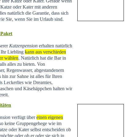
ür Ihre Katze oder Kater. Gerade wenn
e Katze oder Kater mit anderen
ies natürlich die Garantie, dass sich
wie Sie, wenn Sie im Urlaub sind.
-Paket
serer
Katzenpension
erhalten natürlich
 Ihr Liebling
kann aus verschieden
er wählen
. Natürlich hat die Bar in
lls alles zu bieten. Von
ser, Regenwasser, abgestandenem
hin zur Sahne ist alles für Ihren
ls Leckerlies wie Dreamies,
taschen und Käsehäppchen halten wir
reit.
täten
nsion
verfügt über
einen eigenen
lso keine Gruppengehege wie im
tze oder Kater selbst entscheiden ob
 möchte oder ob er oder sie sich in