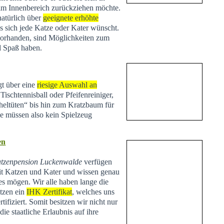
 im Innenbereich zurückziehen möchte.
natürlich über
geeignete erhöhte
s sich jede Katze oder Kater wünscht.
vorhanden, sind Möglichkeiten zum
d Spaß haben.
t über eine
riesige Auswahl an
Tischtennisball oder Pfeifenreiniger,
heltüten“ bis hin zum Kratzbaum für
Sie müssen also kein Spielzeug
en
tzenpension Luckenwalde
verfügen
t Katzen und Kater und wissen genau
es mögen. Wir alle haben lange die
tzen ein
IHK Zertifikat
, welches uns
tifiziert. Somit besitzen wir nicht nur
ie staatliche Erlaubnis auf ihre