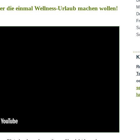
D
M
ater die einmal Wellness-Urlaub machen wollen!
D
F
S
S
K
R
T
o
s
l