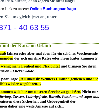
nen Platz buchen, dann zögern Sie nicht lange!
 den Link zu unserer
Online Buchungsanfrage
n Sie uns gleich jetzt an, unter
371 - 40 63 55
 mit der Katze im Urlaub
laub
fahren oder aber mal eben für ein schönes Wochenende
emanden
der sich um ihre Katze oder ihren Kater kümmert?
 wenig mehr Freiheit und Flexibilität
und bringen Sie ihren
ension - Luckenwalde
.
in paar Tage
„All Inklusiv Wellness Urlaub“ genießen und Sie
dlich) wieder wegfahren…
kommen weit her um unseren Service zu genießen.
Nicht nur
üterbog, Zossen, Ludwigsfelde, Baruth, Potsdam und sogar aus
eniessen diese Sicherheit und Geborgenheit der
en daher eine weite Anreise auf sich...