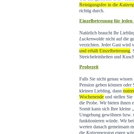
Reinigungsfee in die
Katzen
richtig durch.
Einzelbetreuung für jeden
Natürlich braucht Ihr Liebli
Luckenwalde
nicht auf die g
verzichten. Jeder Gast wird
und erhält Einzelbetreuung
.
Streicheleinheiten und Kusch
Probezeit
Falls Sie nicht genau wissen
Pension geben können oder 
kleinen Liebling, dann
nutze
Wochenende
und stellen Sie
die Probe. Wir bieten ihnen 
Somit kann sich Ihre kleine
Umgebung gewöhnen bzw. wi
funktionieren würde. Wir be
werten danach gemeinsam mit 
die
Katzenpension
eigen wür