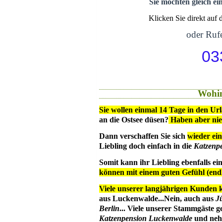
Sie möchten gleich ei
Klicken Sie direkt auf
oder Rufe
03
Wohin
Sie wollen einmal 14 Tage in den Ur
an die Ostsee düsen?
Haben aber ni
Dann verschaffen Sie sich
wieder ein
Liebling doch einfach in die
Katzenp
Somit kann ihr Liebling ebenfalls e
können mit einem guten Gefühl (en
Viele unserer langjährigen Kunden 
aus Luckenwalde...Nein, auch aus
J
Berlin
... Viele unserer Stammgäste g
Katzenpension Luckenwalde
und nehm