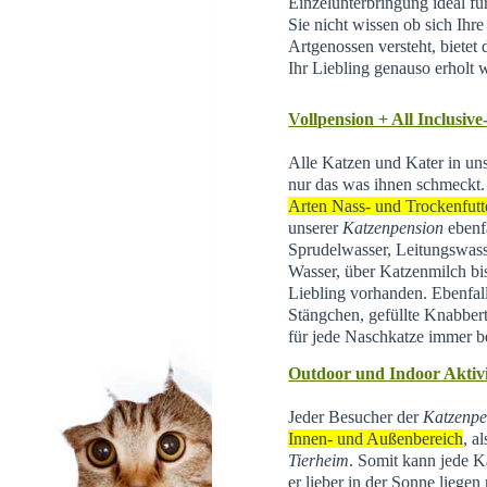
Einzelunterbringung ideal f
Sie nicht wissen ob sich Ihr
Artgenossen versteht, bietet d
Ihr Liebling genauso erholt 
Vollpension + All Inclusive
Alle Katzen und Kater in un
nur das was ihnen schmeckt.
Arten Nass- und Trockenfutt
unserer
Katzenpension
ebenfa
Sprudelwasser, Leitungswas
Wasser, über Katzenmilch bis 
Liebling vorhanden. Ebenfal
Stängchen, gefüllte Knabber
für jede Naschkatze immer be
Outdoor und Indoor Aktivi
Jeder Besucher der
Katzenpe
Innen- und Außenbereich
, a
Tierheim
.
Somit kann jede Ka
er lieber in der Sonne liegen