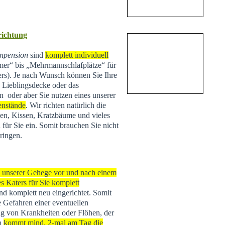
nrichtung
npension
sind
komplett individuell
r“ bis „Mehrmannschlafplätze“ für
ers). Je nach Wunsch können Sie Ihre
e Lieblingsdecke oder das
n oder aber Sie nutzen eines unserer
enstände
. Wir richten natürlich die
n, Kissen, Kratzbäume und vieles
 für Sie ein. Somit brauchen Sie nicht
ringen.
s unserer Gehege vor und nach einem
s Katers für Sie komplett
 und komplett neu eingerichtet. Somit
e Gefahren einer eventuellen
g von Krankheiten oder Flöhen, der
rn
kommt mind. 2-mal am Tag die