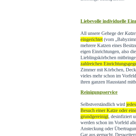
Liebevolle individuelle Ei
All unsere Gehege der
Katze
eingerichtet
(vom „Babyzimme
mehrere Katzen eines Besitz
eigen Einrichtungen, also di
Lieblingskörbchen mitbringe
zahlreichen Einrichtungsgeg
Zimmer mit Körbchen, Decke
vieles mehr schon im Vorfeld
ihren ganzen Hausstand mitb
Reinigungsservice
Selbstverständlich wird
jede
Besuch einer Katze oder eine
grundgereinigt
, desinfiziert
werden schon im Vorfeld all
Ansteckung oder Übertragun
Gar aus gemacht. Desweite