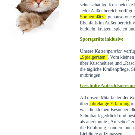
seine schattige Kuschelecke
Jeder Außenbereich verfügt 
Sonnenplätze
, genauso wie e
Ebenfalls im Außenbereich 
buddeln, kratzen, spielen un
Sportgeräte inklusive
Unsere
Katzenpension
verfüg
„Spielgeräten“
. Vom kleinen 
über Kuscheltiere und „Rasc
die tägliche Krallenpflege. 
mitbringen.
Geschulte Aufsichtsperson
All unsere Mitarbeiter der
Ka
über
jahrelange Erfahrung
mi
was die kleinen Besucher all
Schulbank gedrückt und besi
als anerkannte „Aufseher“ zer
die Erfahrung, sondern auch d
Lieblinge aufzupassen.