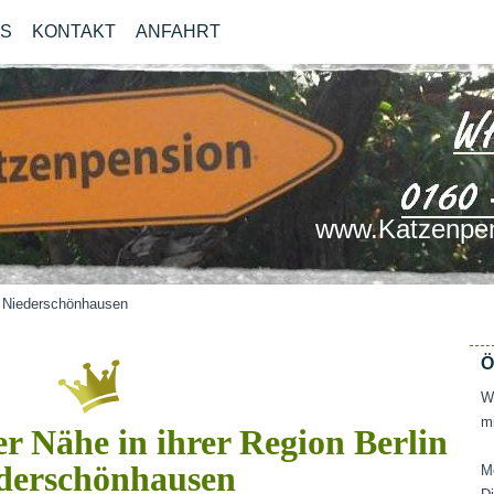
OS
KONTAKT
ANFAHRT
www.Katzenpen
n Niederschönhausen
Ö
Wi
mi
r Nähe in ihrer Region Berlin
derschönhausen
M