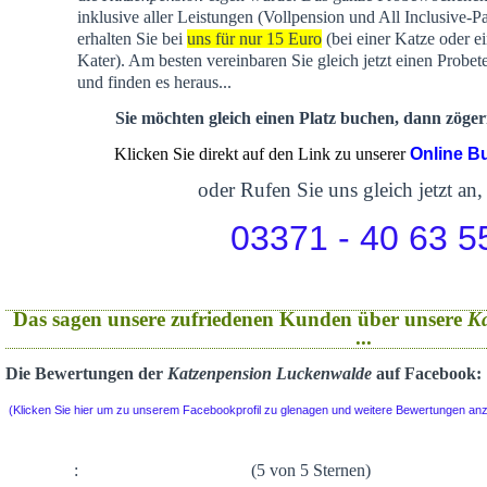
inklusive aller Leistungen (Vollpension und All Inclusive-P
erhalten Sie bei
uns für nur 15 Euro
(bei einer Katze oder e
Kater). Am besten vereinbaren Sie gleich jetzt einen Probet
und finden es heraus...
Sie möchten gleich einen Platz buchen, dann zögern
Klicken Sie direkt auf den Link zu unserer
Online B
oder Rufen Sie uns gleich jetzt an,
03371 - 40 63 5
Das sagen unsere zufriedenen Kunden über unsere
K
...
Die Bewertungen der
Katzenpension Luckenwalde
auf Facebook:
(Klicken Sie hier um zu unserem Facebookprofil zu glenagen und weitere Bewertungen an
:
(5 von 5 Sternen)