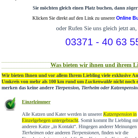
Sie möchten gleich einen Platz buchen, dann zögern
Klicken Sie direkt auf den Link zu unserer
Online B
oder Rufen Sie uns gleich jetzt an,
03371 - 40 63 5
Was bieten wir ihnen und ihrem Li
Wir bieten Ihnen und vor allem Ihrem Liebling viele exklusive A
Umkreis von mehr als 100 km rund um
Luckenwalde
nicht noch e
merken das keine andere
Tierpension, Tierheim oder Katzenpensi
Einzelzimmer
Alle Katzen und Kater werden in unserer
Katzenpension
in
Einzelgehegen untergebracht
. Somit kommt Ihr Liebling mit
anderen Katze „in Kontakt“. Hingegen anderer Meinungen 
Tierheimen
oder anderen
Tierpensionen
, finden wir die