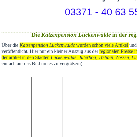
03371 - 40 63 5
Die
Katzenpension Luckenwalde
in der reg
Über die
Katzenpension Luckenwalde
wurden schon viele Artikel
und
veröffentlicht
. Hier nur ein kleiner Auszug aus der
regional
en Presse i
der artikel in den Städten
Luckenwalde, Jüterbog, Trebbin, Zossen, Lu
einfach auf das Bild um es zu vergrößern)