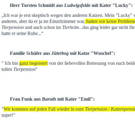
Herr Torsten Schmidt aus
Ludwigsfelde
mit Kater "Lucky":
„Ich war je
erst skeptisch
wegen den anderen Katzen. Mein "Lucky" ver
anderen,
aber da er ja im Einzelzimmer war,
hatten wir keine Problem
Tierpension
und auch schon im
Tierheim
...das ging leider gar nicht f
hatte er seine Ruhe...“
Familie Schäfer aus
Jüterbog
mit Katze "Wuschel":
" Ich bin
ganz begeistert
von der liebevollen Betreuung von euch beid
tollen
Tierpension
"
Frau Funk aus
Baruth
mit Kater "Emil":
"
Wir kommen auf jeden Fall wieder in eure
Tierpension / Katzenpensi
super!"