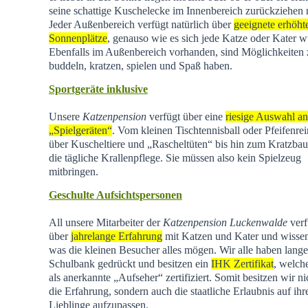
seine schattige Kuschelecke im Innenbereich zurückziehen
Jeder Außenbereich verfügt natürlich über
geeignete erhöht
Sonnenplätze
, genauso wie es sich jede Katze oder Kater w
Ebenfalls im Außenbereich vorhanden, sind Möglichkeiten
buddeln, kratzen, spielen und Spaß haben.
Sportgeräte inklusive
Unsere
Katzenpension
verfügt über eine
riesige Auswahl an
„Spielgeräten“
. Vom kleinen Tischtennisball oder Pfeifenrei
über Kuscheltiere und „Rascheltüten“ bis hin zum Kratzba
die tägliche Krallenpflege. Sie müssen also kein Spielzeug
mitbringen.
Geschulte Aufsichtspersonen
All unsere Mitarbeiter der
Katzenpension Luckenwalde
verf
über
jahrelange Erfahrung
mit Katzen und Kater und wisse
was die kleinen Besucher alles mögen. Wir alle haben lange
Schulbank gedrückt und besitzen ein
IHK Zertifikat
, welch
als anerkannte „Aufseher“ zertifiziert. Somit besitzen wir ni
die Erfahrung, sondern auch die staatliche Erlaubnis auf ihr
Lieblinge aufzupassen.