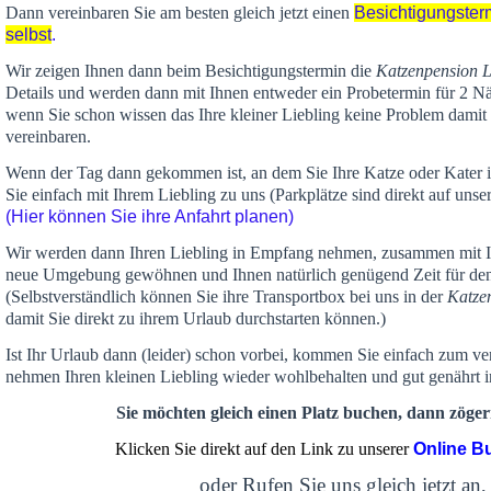
Dann vereinbaren Sie am besten gleich jetzt einen
Besichtigungster
selbst
.
Wir zeigen Ihnen dann beim Besichtigungstermin die
Katzenpension 
Details und werden dann mit Ihnen entweder ein Probetermin für 2 Nä
wenn Sie schon wissen das Ihre kleiner Liebling keine Problem damit 
vereinbaren.
Wenn der Tag dann gekommen ist, an dem Sie Ihre Katze oder Kater
Sie einfach mit Ihrem Liebling zu uns (Parkplätze sind direkt auf un
(Hier können Sie ihre Anfahrt planen)
Wir werden dann Ihren Liebling in Empfang nehmen, zusammen mit Ih
neue Umgebung gewöhnen und Ihnen
natürlich genügend Zeit
für de
(Selbstverständlich können Sie ihre Transportbox bei uns in der
Katze
damit Sie direkt zu ihrem Urlaub durchstarten können.)
Ist Ihr Urlaub dann (leider) schon vorbei, kommen Sie einfach zum v
nehmen Ihren kleinen Liebling wieder wohlbehalten und gut genährt 
Sie möchten gleich einen Platz buchen, dann zögern
Klicken Sie direkt auf den Link zu unserer
Online B
oder Rufen Sie uns gleich jetzt an,