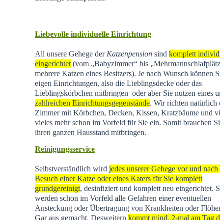
Liebevolle individuelle Einrichtung
All unsere Gehege der
Katzenpension
sind
komplett individ
eingerichtet
(vom „Babyzimmer“ bis „Mehrmannschlafplätz
mehrere Katzen eines Besitzers). Je nach Wunsch können Si
eigen Einrichtungen, also die Lieblingsdecke oder das
Lieblingskörbchen mitbringen oder aber Sie nutzen eines u
zahlreichen Einrichtungsgegenstände
. Wir richten natürlich 
Zimmer mit Körbchen, Decken, Kissen, Kratzbäume und vi
vieles mehr schon im Vorfeld für Sie ein. Somit brauchen Si
ihren ganzen Hausstand mitbringen.
Reinigungsservice
Selbstverständlich wird
jedes unserer Gehege vor und nach
Besuch einer Katze oder eines Katers für Sie komplett
grundgereinigt
, desinfiziert und komplett neu eingerichtet. 
werden schon im Vorfeld alle Gefahren einer eventuellen
Ansteckung oder Übertragung von Krankheiten oder Flöhen
Gar aus gemacht. Desweitern
kommt mind. 2-mal am Tag d