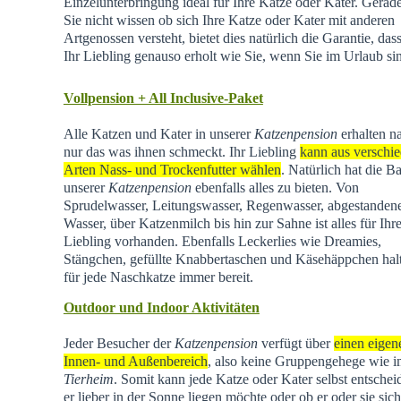
Einzelunterbringung ideal für Ihre Katze oder Kater. Gera
Sie nicht wissen ob sich Ihre Katze oder Kater mit anderen
Artgenossen versteht, bietet dies natürlich die Garantie, dass
Ihr Liebling genauso erholt wie Sie, wenn Sie im Urlaub si
Vollpension + All Inclusive-Paket
Alle Katzen und Kater in unserer
Katzenpension
erhalten na
nur das was ihnen schmeckt. Ihr Liebling
kann aus verschi
Arten Nass- und Trockenfutter wählen
. Natürlich hat die Ba
unserer
Katzenpension
ebenfalls alles zu bieten. Von
Sprudelwasser, Leitungswasser, Regenwasser, abgestande
Wasser, über Katzenmilch bis hin zur Sahne ist alles für Ihr
Liebling vorhanden. Ebenfalls Leckerlies wie Dreamies,
Stängchen, gefüllte Knabbertaschen und Käsehäppchen hal
für jede Naschkatze immer bereit.
Outdoor und Indoor Aktivitäten
Jeder Besucher der
Katzenpension
verfügt über
einen eigen
Innen- und Außenbereich
, also keine Gruppengehege wie 
Tierheim
.
Somit kann jede Katze oder Kater selbst entschei
er lieber in der Sonne liegen möchte oder ob er oder sie sich