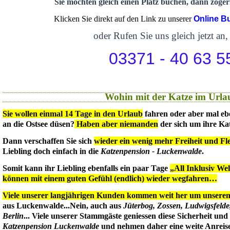
Sie möchten gleich einen Platz buchen, dann zögern
Klicken Sie direkt auf den Link zu unserer
Online B
oder Rufen Sie uns gleich jetzt an,
03371 - 40 63 5
Wohin mit der Katze im Urla
Sie wollen einmal 14 Tage in den Urlaub
fahren oder aber mal eb
an die Ostsee düsen?
Haben aber niemanden
der sich um ihre Ka
Dann verschaffen Sie sich
wieder ein wenig mehr Freiheit und Flex
Liebling doch einfach in die
Katzenpension - Luckenwalde
.
Somit kann ihr Liebling ebenfalls ein paar Tage
„All Inklusiv We
können mit einem guten Gefühl (endlich) wieder wegfahren…
Viele unserer langjährigen Kunden kommen weit her um unseren 
aus Luckenwalde...Nein, auch aus
Jüterbog, Zossen, Ludwigsfeld
Berlin
... Viele unserer Stammgäste geniessen diese Sicherheit un
Katzenpension Luckenwalde
und nehmen daher eine weite Anreise 