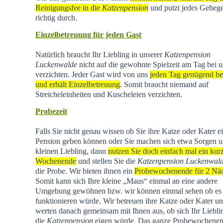
Reinigungsfee in die
Katzenpension
und putzt jedes Geheg
richtig durch.
Einzelbetreuung für jeden Gast
Natürlich braucht Ihr Liebling in unserer
Katzenpension
Luckenwalde
nicht auf die gewohnte Spielzeit am Tag bei u
verzichten. Jeder Gast wird von uns
jeden Tag genügend be
und erhält Einzelbetreuung
. Somit braucht niemand auf
Streicheleinheiten und Kuscheleien verzichten.
Probezeit
Falls Sie nicht genau wissen ob Sie ihre Katze oder Kater e
Pension geben können oder Sie machen sich etwa Sorgen u
kleinen Liebling, dann
nutzen Sie doch einfach mal ein kur
Wochenende
und stellen Sie die
Katzenpension Luckenwal
die Probe. Wir bieten ihnen ein
Probewochenende für 2 Nä
Somit kann sich Ihre kleine „Maus“ einmal an eine andere
Umgebung gewöhnen bzw. wir können einmal sehen ob es
funktionieren würde. Wir betreuen ihre Katze oder Kater u
werten danach gemeinsam mit Ihnen aus, ob sich Ihr Liebli
die
Katzenpension
eigen würde. Das ganze Probewochene