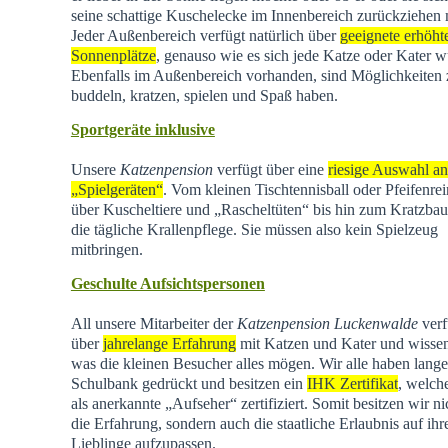
seine schattige Kuschelecke im Innenbereich zurückziehen
Jeder Außenbereich verfügt natürlich über
geeignete erhöht
Sonnenplätze
, genauso wie es sich jede Katze oder Kater w
Ebenfalls im Außenbereich vorhanden, sind Möglichkeiten
buddeln, kratzen, spielen und Spaß haben.
Sportgeräte inklusive
Unsere
Katzenpension
verfügt über eine
riesige Auswahl an
„Spielgeräten“
. Vom kleinen Tischtennisball oder Pfeifenrei
über Kuscheltiere und „Rascheltüten“ bis hin zum Kratzba
die tägliche Krallenpflege. Sie müssen also kein Spielzeug
mitbringen.
Geschulte Aufsichtspersonen
All unsere Mitarbeiter der
Katzenpension Luckenwalde
verf
über
jahrelange Erfahrung
mit Katzen und Kater und wisse
was die kleinen Besucher alles mögen. Wir alle haben lange
Schulbank gedrückt und besitzen ein
IHK Zertifikat
, welch
als anerkannte „Aufseher“ zertifiziert. Somit besitzen wir ni
die Erfahrung, sondern auch die staatliche Erlaubnis auf ihr
Lieblinge aufzupassen.