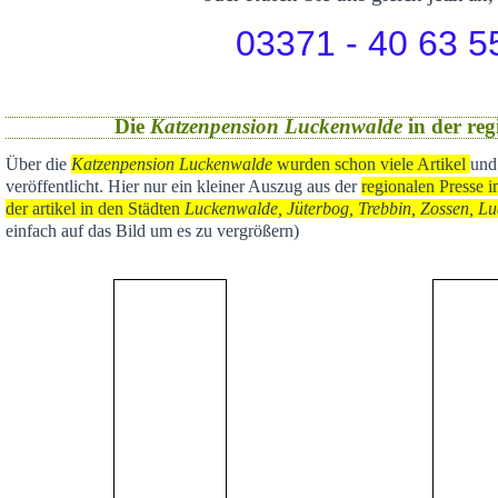
03371 - 40 63 5
Die
Katzenpension Luckenwalde
in der reg
Über die
Katzenpension Luckenwalde
wurden schon viele Artikel
und
veröffentlicht
. Hier nur ein kleiner Auszug aus der
regional
en Presse i
der artikel in den Städten
Luckenwalde, Jüterbog, Trebbin, Zossen, Lu
einfach auf das Bild um es zu vergrößern)