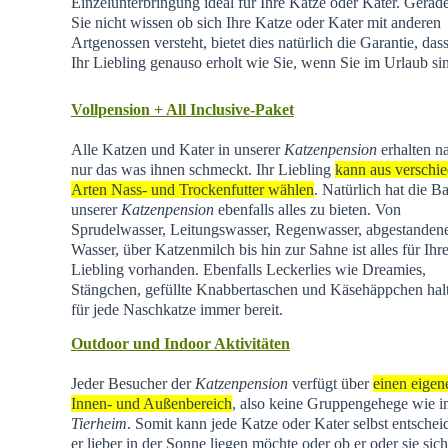
Einzelunterbringung ideal für Ihre Katze oder Kater. Gera
Sie nicht wissen ob sich Ihre Katze oder Kater mit anderen
Artgenossen versteht, bietet dies natürlich die Garantie, dass
Ihr Liebling genauso erholt wie Sie, wenn Sie im Urlaub si
Vollpension + All Inclusive-Paket
Alle Katzen und Kater in unserer
Katzenpension
erhalten na
nur das was ihnen schmeckt. Ihr Liebling
kann aus verschi
Arten Nass- und Trockenfutter wählen
. Natürlich hat die Ba
unserer
Katzenpension
ebenfalls alles zu bieten. Von
Sprudelwasser, Leitungswasser, Regenwasser, abgestande
Wasser, über Katzenmilch bis hin zur Sahne ist alles für Ihr
Liebling vorhanden. Ebenfalls Leckerlies wie Dreamies,
Stängchen, gefüllte Knabbertaschen und Käsehäppchen hal
für jede Naschkatze immer bereit.
Outdoor und Indoor Aktivitäten
Jeder Besucher der
Katzenpension
verfügt über
einen eigen
Innen- und Außenbereich
, also keine Gruppengehege wie 
Tierheim
.
Somit kann jede Katze oder Kater selbst entschei
er lieber in der Sonne liegen möchte oder ob er oder sie sich