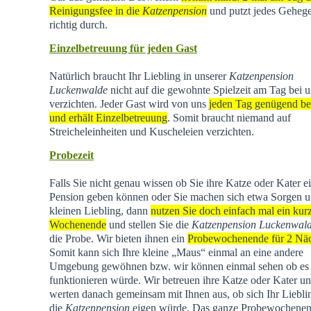
Reinigungsfee in die
Katzenpension
und putzt jedes Geheg
richtig durch.
Einzelbetreuung für jeden Gast
Natürlich braucht Ihr Liebling in unserer
Katzenpension
Luckenwalde
nicht auf die gewohnte Spielzeit am Tag bei u
verzichten. Jeder Gast wird von uns
jeden Tag genügend be
und erhält Einzelbetreuung
. Somit braucht niemand auf
Streicheleinheiten und Kuscheleien verzichten.
Probezeit
Falls Sie nicht genau wissen ob Sie ihre Katze oder Kater e
Pension geben können oder Sie machen sich etwa Sorgen u
kleinen Liebling, dann
nutzen Sie doch einfach mal ein kur
Wochenende
und stellen Sie die
Katzenpension Luckenwal
die Probe. Wir bieten ihnen ein
Probewochenende für 2 Nä
Somit kann sich Ihre kleine „Maus“ einmal an eine andere
Umgebung gewöhnen bzw. wir können einmal sehen ob es
funktionieren würde. Wir betreuen ihre Katze oder Kater u
werten danach gemeinsam mit Ihnen aus, ob sich Ihr Liebli
die
Katzenpension
eigen würde. Das ganze Probewochene