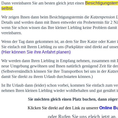
Dann vereinbaren Sie am besten gleich jetzt einen
Besichtigungster
selbst
.
Wir zeigen Ihnen dann beim Besichtigungstermin die
Katzenpension 
Details und werden dann mit Ihnen entweder ein Probetermin für 2 Nä
wenn Sie schon wissen das Ihre kleiner Liebling keine Problem damit 
vereinbaren.
Wenn der Tag dann gekommen ist, an dem Sie Ihre Katze oder Kater
Sie einfach mit Ihrem Liebling zu uns (Parkplätze sind direkt auf un
(Hier können Sie ihre Anfahrt planen)
Wir werden dann Ihren Liebling in Empfang nehmen, zusammen mit Ih
neue Umgebung gewöhnen und Ihnen
natürlich genügend Zeit
für de
(Selbstverständlich können Sie ihre Transportbox bei uns in der
Katze
damit Sie direkt zu ihrem Urlaub durchstarten können.)
Ist Ihr Urlaub dann (leider) schon vorbei, kommen Sie einfach zum v
nehmen Ihren kleinen Liebling wieder wohlbehalten und gut genährt 
Sie möchten gleich einen Platz buchen, dann zögern
Klicken Sie direkt auf den Link zu unserer
Online B
oder Rufen Sie uns gleich jetzt an,