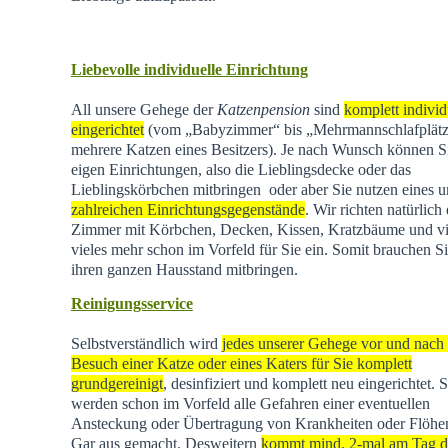
Liebevolle individuelle Einrichtung
All unsere Gehege der
Katzenpension
sind
komplett individ
eingerichtet
(vom „Babyzimmer“ bis „Mehrmannschlafplätz
mehrere Katzen eines Besitzers). Je nach Wunsch können Si
eigen Einrichtungen, also die Lieblingsdecke oder das
Lieblingskörbchen mitbringen oder aber Sie nutzen eines u
zahlreichen Einrichtungsgegenstände
. Wir richten natürlich 
Zimmer mit Körbchen, Decken, Kissen, Kratzbäume und vi
vieles mehr schon im Vorfeld für Sie ein. Somit brauchen Si
ihren ganzen Hausstand mitbringen.
Reinigungsservice
Selbstverständlich wird
jedes unserer Gehege vor und nach
Besuch einer Katze oder eines Katers für Sie komplett
grundgereinigt
, desinfiziert und komplett neu eingerichtet. 
werden schon im Vorfeld alle Gefahren einer eventuellen
Ansteckung oder Übertragung von Krankheiten oder Flöhen
Gar aus gemacht. Desweitern
kommt mind. 2-mal am Tag d