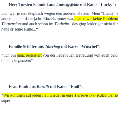
Herr Torsten Schmidt aus
Ludwigsfelde
mit Kater "Lucky":
„Ich war je
erst skeptisch
wegen den anderen Katzen. Mein "Lucky" ver
anderen,
aber da er ja im Einzelzimmer war,
hatten wir keine Problem
Tierpension
und auch schon im
Tierheim
...das ging leider gar nicht f
hatte er seine Ruhe...“
Familie Schäfer aus
Jüterbog
mit Katze "Wuschel":
" Ich bin
ganz begeistert
von der liebevollen Betreuung von euch beid
tollen
Tierpension
"
Frau Funk aus
Baruth
mit Kater "Emil":
"
Wir kommen auf jeden Fall wieder in eure
Tierpension / Katzenpensi
super!"