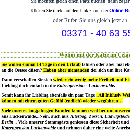
Sie möchten gleich einen Platz buchen, dann zögern
Klicken Sie direkt auf den Link zu unserer
Online B
oder Rufen Sie uns gleich jetzt an,
03371 - 40 63 5
Wohin mit der Katze im Urla
Sie wollen einmal 14 Tage in den Urlaub
fahren oder aber mal eb
an die Ostsee düsen?
Haben aber niemanden
der sich um ihre Ka
Dann verschaffen Sie sich
wieder ein wenig mehr Freiheit und Flex
Liebling doch einfach in die
Katzenpension - Luckenwalde
.
Somit kann ihr Liebling ebenfalls ein paar Tage
„All Inklusiv We
können mit einem guten Gefühl (endlich) wieder wegfahren…
Viele unserer langjährigen Kunden kommen weit her um unseren 
aus Luckenwalde...Nein, auch aus
Jüterbog, Zossen, Ludwigsfeld
Berlin
... Viele unserer Stammgäste geniessen diese Sicherheit un
Katzenpension Luckenwalde
und nehmen daher eine weite Anreise 