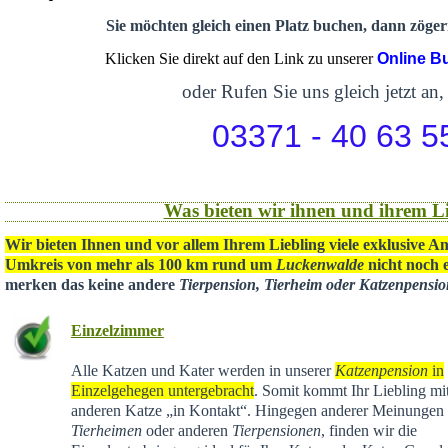
Sie möchten gleich einen Platz buchen, dann zögern
Klicken Sie direkt auf den Link zu unserer
Online B
oder Rufen Sie uns gleich jetzt an,
03371 - 40 63 5
Was bieten wir ihnen und ihrem Li
Wir bieten Ihnen und vor allem Ihrem Liebling viele exklusive A
Umkreis von mehr als 100 km rund um
Luckenwalde
nicht noch e
merken das keine andere
Tierpension, Tierheim oder Katzenpensi
Einzelzimmer
Alle Katzen und Kater werden in unserer
Katzenpension
in
Einzelgehegen untergebracht
. Somit kommt Ihr Liebling mit
anderen Katze „in Kontakt“. Hingegen anderer Meinungen 
Tierheimen
oder anderen
Tierpensionen
, finden wir die