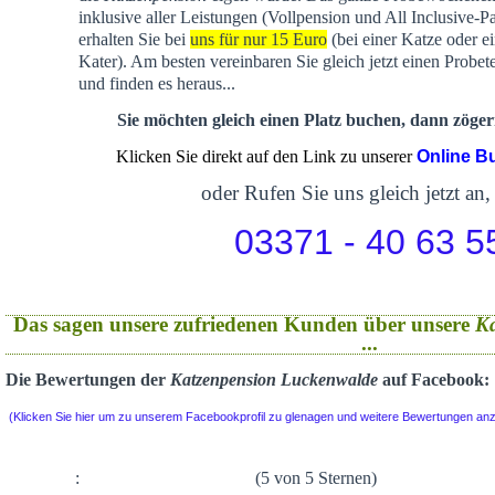
inklusive aller Leistungen (Vollpension und All Inclusive-P
erhalten Sie bei
uns für nur 15 Euro
(bei einer Katze oder e
Kater). Am besten vereinbaren Sie gleich jetzt einen Probet
und finden es heraus...
Sie möchten gleich einen Platz buchen, dann zögern
Klicken Sie direkt auf den Link zu unserer
Online B
oder Rufen Sie uns gleich jetzt an,
03371 - 40 63 5
Das sagen unsere zufriedenen Kunden über unsere
K
...
Die Bewertungen der
Katzenpension Luckenwalde
auf Facebook:
(Klicken Sie hier um zu unserem Facebookprofil zu glenagen und weitere Bewertungen an
:
(5 von 5 Sternen)