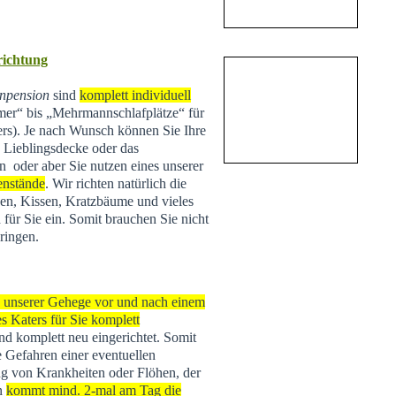
nrichtung
npension
sind
komplett individuell
r“ bis „Mehrmannschlafplätze“ für
ers). Je nach Wunsch können Sie Ihre
e Lieblingsdecke oder das
n oder aber Sie nutzen eines unserer
enstände
. Wir richten natürlich die
n, Kissen, Kratzbäume und vieles
 für Sie ein. Somit brauchen Sie nicht
ringen.
s unserer Gehege vor und nach einem
s Katers für Sie komplett
 und komplett neu eingerichtet. Somit
e Gefahren einer eventuellen
g von Krankheiten oder Flöhen, der
rn
kommt mind. 2-mal am Tag die