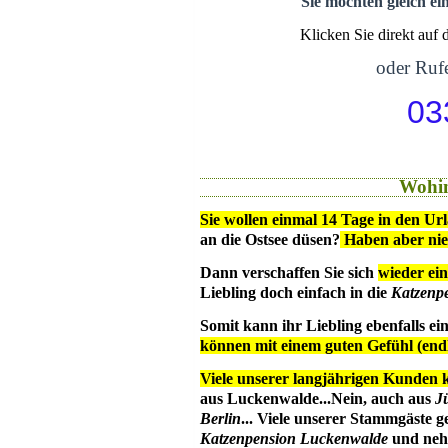
Sie möchten gleich ei
Klicken Sie direkt auf
oder Rufe
03
Wohin
Sie wollen einmal 14 Tage in den Ur
an die Ostsee düsen?
Haben aber ni
Dann verschaffen Sie sich
wieder ein
Liebling doch einfach in die
Katzenp
Somit kann ihr Liebling ebenfalls e
können mit einem guten Gefühl (en
Viele unserer langjährigen Kunden 
aus Luckenwalde...Nein, auch aus
J
Berlin
... Viele unserer Stammgäste g
Katzenpension Luckenwalde
und nehm