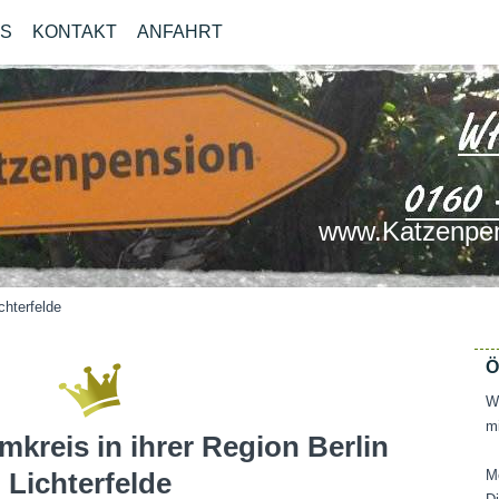
OS
KONTAKT
ANFAHRT
www.Katzenpen
chterfelde
Ö
Wi
mi
mkreis in ihrer Region Berlin
Lichterfelde
M