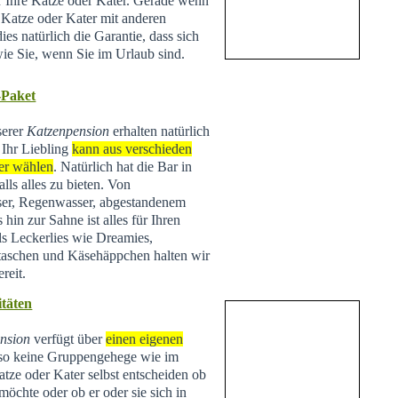
ür Ihre Katze oder Kater. Gerade wenn
e Katze oder Kater mit anderen
ies natürlich die Garantie, dass sich
wie Sie, wenn Sie im Urlaub sind.
-Paket
serer
Katzenpension
erhalten natürlich
 Ihr Liebling
kann aus verschieden
er wählen
. Natürlich hat die Bar in
lls alles zu bieten. Von
ser, Regenwasser, abgestandenem
hin zur Sahne ist alles für Ihren
ls Leckerlies wie Dreamies,
taschen und Käsehäppchen halten wir
reit.
täten
nsion
verfügt über
einen eigenen
lso keine Gruppengehege wie im
tze oder Kater selbst entscheiden ob
 möchte oder ob er oder sie sich in