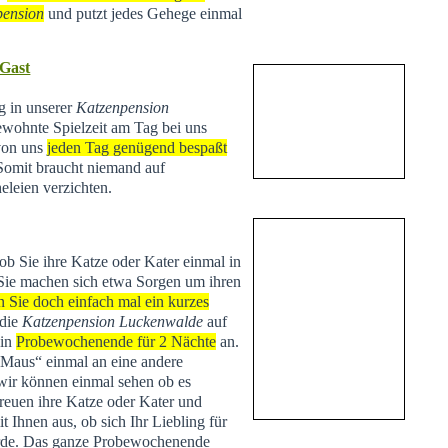
pension
und putzt jedes Gehege einmal
 Gast
ng in unserer
Katzenpension
ewohnte Spielzeit am Tag bei uns
 von uns
jeden Tag genügend bespaßt
 Somit braucht niemand auf
eleien verzichten.
 ob Sie ihre Katze oder Kater einmal in
Sie machen sich etwa Sorgen um ihren
n Sie doch einfach mal ein kurzes
 die
Katzenpension Luckenwalde
auf
ein
Probewochenende für 2 Nächte
an.
 „Maus“ einmal an eine andere
r können einmal sehen ob es
treuen ihre Katze oder Kater und
Ihnen aus, ob sich Ihr Liebling für
de. Das ganze Probewochenende