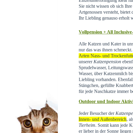
Einzelunterbringung ideal f
Sie nicht wissen ob sich Ihr
Artgenossen versteht, bietet d
Ihr Liebling genauso erholt 
Vollpension + All Inclusive
Alle Katzen und Kater in un
nur das was ihnen schmeckt.
Arten Nass- und Trockenfutt
unserer
Katzenpension
ebenfa
Sprudelwasser, Leitungswas
Wasser, über Katzenmilch bis 
Liebling vorhanden. Ebenfal
Stängchen, gefüllte Knabber
für jede Naschkatze immer be
Outdoor und Indoor Aktivi
Jeder Besucher der
Katzenpe
Innen- und Außenbereich
, a
Tierheim
.
Somit kann jede Ka
er lieber in der Sonne liegen