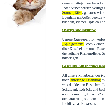
seine schattige Kuschelecke
Jeder Außenbereich verfügt 
Sonnenplätze
, genauso wie e
Ebenfalls im Außenbereich 
buddeln, kratzen, spielen un
Sportgeräte inklusive
Unsere
Katzenpension
verfüg
„Spielgeräten“
. Vom kleinen 
über Kuscheltiere und „Rasc
die tägliche Krallenpflege. 
mitbringen.
Geschulte Aufsichtsperson
All unsere Mitarbeiter der
Ka
über
jahrelange Erfahrung
mi
was die kleinen Besucher all
Schulbank gedrückt und besi
als anerkannte „Aufseher“ zer
die Erfahrung, sondern auch d
Lieblinge aufzupassen.