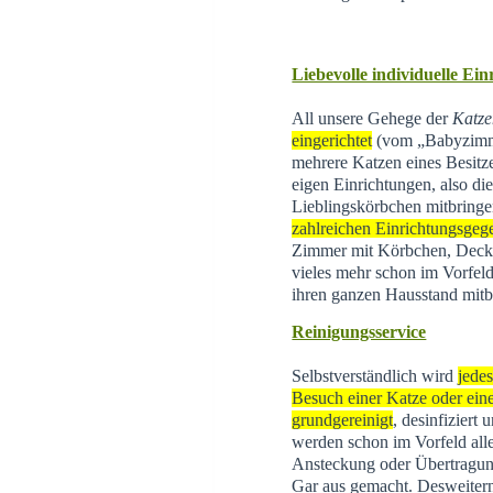
Liebevolle individuelle Ei
All unsere Gehege der
Katze
eingerichtet
(vom „Babyzimme
mehrere Katzen eines Besitz
eigen Einrichtungen, also di
Lieblingskörbchen mitbringe
zahlreichen Einrichtungsgeg
Zimmer mit Körbchen, Decke
vieles mehr schon im Vorfeld
ihren ganzen Hausstand mitb
Reinigungsservice
Selbstverständlich wird
jede
Besuch einer Katze oder eine
grundgereinigt
, desinfiziert
werden schon im Vorfeld all
Ansteckung oder Übertragun
Gar aus gemacht. Desweite