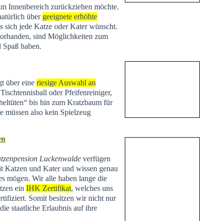
 im Innenbereich zurückziehen möchte.
natürlich über
geeignete erhöhte
s sich jede Katze oder Kater wünscht.
vorhanden, sind Möglichkeiten zum
d Spaß haben.
t über eine
riesige Auswahl an
Tischtennisball oder Pfeifenreiniger,
heltüten“ bis hin zum Kratzbaum für
Sie müssen also kein Spielzeug
en
tzenpension Luckenwalde
verfügen
t Katzen und Kater und wissen genau
es mögen. Wir alle haben lange die
tzen ein
IHK Zertifikat
, welches uns
tifiziert. Somit besitzen wir nicht nur
ie staatliche Erlaubnis auf ihre