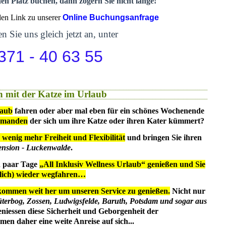
nen Platz buchen, dann zögern Sie nicht lange!
 den Link zu unserer
Online Buchungsanfrage
n Sie uns gleich jetzt an, unter
371 - 40 63 55
 mit der Katze im Urlaub
laub
fahren oder aber mal eben für ein schönes Wochenende
emanden
der sich um ihre Katze oder ihren Kater kümmert?
 wenig mehr Freiheit und Flexibilität
und bringen Sie ihren
ension - Luckenwalde
.
in paar Tage
„All Inklusiv Wellness Urlaub“ genießen und Sie
dlich) wieder wegfahren…
kommen weit her um unseren Service zu genießen.
Nicht nur
üterbog, Zossen, Ludwigsfelde, Baruth, Potsdam und sogar aus
eniessen diese Sicherheit und Geborgenheit der
en daher eine weite Anreise auf sich...