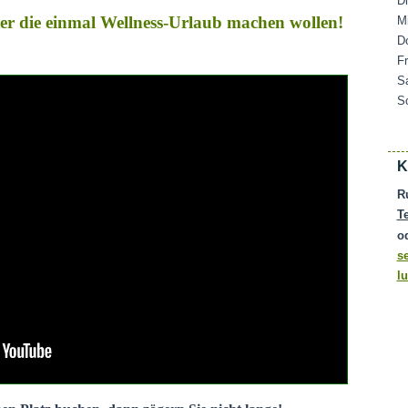
D
ater die einmal Wellness-Urlaub machen wollen!
M
D
F
S
S
K
R
T
o
s
l