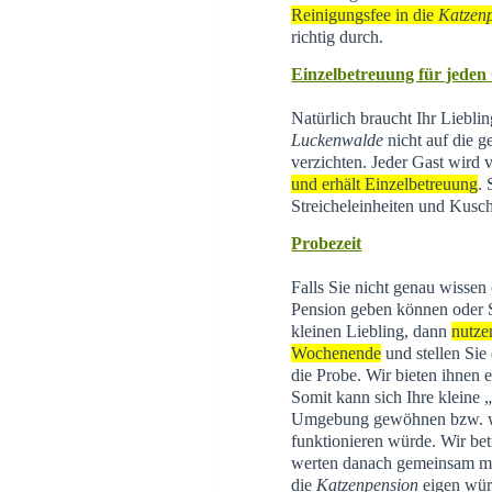
Reinigungsfee in die
Katzen
richtig durch.
Einzelbetreuung für jeden
Natürlich braucht Ihr Liebli
Luckenwalde
nicht auf die g
verzichten. Jeder Gast wird
und erhält Einzelbetreuung
.
Streicheleinheiten und Kusch
Probezeit
Falls Sie nicht genau wissen
Pension geben können oder 
kleinen Liebling, dann
nutze
Wochenende
und stellen Sie
die Probe. Wir bieten ihnen 
Somit kann sich Ihre kleine
Umgebung gewöhnen bzw. wi
funktionieren würde. Wir be
werten danach gemeinsam mit 
die
Katzenpension
eigen wür