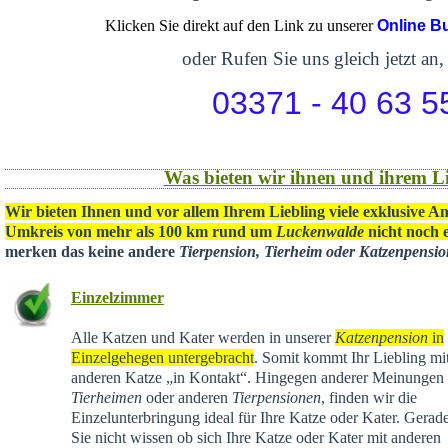
Klicken Sie direkt auf den Link zu unserer
Online B
oder Rufen Sie uns gleich jetzt an,
03371 - 40 63 5
Was bieten wir ihnen und ihrem Li
Wir bieten Ihnen und vor allem Ihrem Liebling viele exklusive A
Umkreis von mehr als 100 km rund um
Luckenwalde
nicht noch e
merken das keine andere
Tierpension, Tierheim oder Katzenpensi
Einzelzimmer
Alle Katzen und Kater werden in unserer
Katzenpension
in
Einzelgehegen untergebracht
. Somit kommt Ihr Liebling mit
anderen Katze „in Kontakt“. Hingegen anderer Meinungen 
Tierheimen
oder anderen
Tierpensionen
, finden wir die
Einzelunterbringung ideal für Ihre Katze oder Kater. Gera
Sie nicht wissen ob sich Ihre Katze oder Kater mit anderen