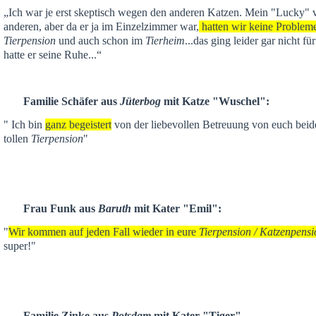
„Ich war je
erst skeptisch
wegen den anderen Katzen. Mein "Lucky" ver
anderen,
aber da er ja im Einzelzimmer war,
hatten wir keine Problem
Tierpension
und auch schon im
Tierheim
...das ging leider gar nicht f
hatte er seine Ruhe...“
Familie Schäfer aus
Jüterbog
mit Katze "Wuschel":
" Ich bin
ganz begeistert
von der liebevollen Betreuung von euch beid
tollen
Tierpension
"
Frau Funk aus
Baruth
mit Kater "Emil":
"
Wir kommen auf jeden Fall wieder in eure
Tierpension / Katzenpensi
super!"
Familie Zinke aus
Potsdam
mit Kater "Tiger"