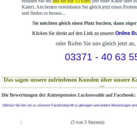
erhalten Sie bei
uns für nur 15 Euro
(bei einer Katze oder e
Kater). Am besten vereinbaren Sie gleich jetzt einen Probet
und finden es heraus...
Sie möchten gleich einen Platz buchen, dann zögern
Klicken Sie direkt auf den Link zu unserer
Online B
oder Rufen Sie uns gleich jetzt an,
03371 - 40 63 5
Das sagen unsere zufriedenen Kunden über unsere
K
...
Die Bewertungen der
Katzenpension Luckenwalde
auf Facebook:
(Klicken Sie hier um zu unserem Facebookprofil zu glenagen und weitere Bewertungen an
:
(5 von 5 Sternen)