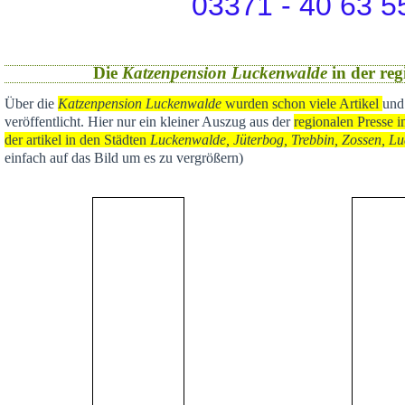
03371 - 40 63 5
Die
Katzenpension Luckenwalde
in der reg
Über die
Katzenpension Luckenwalde
wurden schon viele Artikel
und
veröffentlicht
. Hier nur ein kleiner Auszug aus der
regional
en Presse i
der artikel in den Städten
Luckenwalde, Jüterbog, Trebbin, Zossen, Lu
einfach auf das Bild um es zu vergrößern)