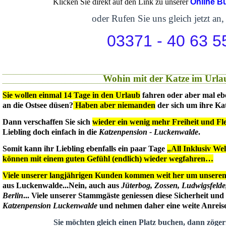
Klicken Sie direkt auf den Link zu unserer
Online B
oder Rufen Sie uns gleich jetzt an,
03371 - 40 63 5
Wohin mit der Katze im Urla
Sie wollen einmal 14 Tage in den Urlaub
fahren oder aber mal eb
an die Ostsee düsen?
Haben aber niemanden
der sich um ihre Ka
Dann verschaffen Sie sich
wieder ein wenig mehr Freiheit und Flex
Liebling doch einfach in die
Katzenpension - Luckenwalde
.
Somit kann ihr Liebling ebenfalls ein paar Tage
„All Inklusiv We
können mit einem guten Gefühl (endlich) wieder wegfahren…
Viele unserer langjährigen Kunden kommen weit her um unseren 
aus Luckenwalde...Nein, auch aus
Jüterbog, Zossen, Ludwigsfeld
Berlin
... Viele unserer Stammgäste geniessen diese Sicherheit un
Katzenpension Luckenwalde
und nehmen daher eine weite Anreise 
Sie möchten gleich einen Platz buchen, dann zögern