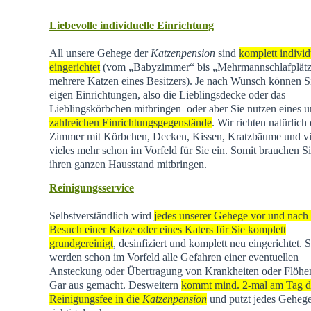
Liebevolle individuelle Einrichtung
All unsere Gehege der
Katzenpension
sind
komplett individ
eingerichtet
(vom „Babyzimmer“ bis „Mehrmannschlafplätz
mehrere Katzen eines Besitzers). Je nach Wunsch können Si
eigen Einrichtungen, also die Lieblingsdecke oder das
Lieblingskörbchen mitbringen oder aber Sie nutzen eines u
zahlreichen Einrichtungsgegenstände
. Wir richten natürlich 
Zimmer mit Körbchen, Decken, Kissen, Kratzbäume und vi
vieles mehr schon im Vorfeld für Sie ein. Somit brauchen Si
ihren ganzen Hausstand mitbringen.
Reinigungsservice
Selbstverständlich wird
jedes unserer Gehege vor und nach
Besuch einer Katze oder eines Katers für Sie komplett
grundgereinigt
, desinfiziert und komplett neu eingerichtet. 
werden schon im Vorfeld alle Gefahren einer eventuellen
Ansteckung oder Übertragung von Krankheiten oder Flöhen
Gar aus gemacht. Desweitern
kommt mind. 2-mal am Tag d
Reinigungsfee in die
Katzenpension
und putzt jedes Geheg