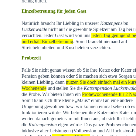
richtig durch.
Einzelbetreuung für jeden Gast
Natürlich braucht Ihr Liebling in unserer
Katzenpension
Luckenwalde
nicht auf die gewohnte Spielzeit am Tag bei u
verzichten. Jeder Gast wird von uns
jeden Tag genügend be
und erhält Einzelbetreuung
. Somit braucht niemand auf
Streicheleinheiten und Kuscheleien verzichten.
Probezeit
Falls Sie nicht genau wissen ob Sie ihre Katze oder Kater e
Pension geben können oder Sie machen sich etwa Sorgen u
kleinen Liebling, dann
nutzen Sie doch einfach mal ein kur
Wochenende
und stellen Sie die
Katzenpension Luckenwal
die Probe. Wir bieten ihnen ein
Probewochenende für 2 Nä
Somit kann sich Ihre kleine „Maus“ einmal an eine andere
Umgebung gewöhnen bzw. wir können einmal sehen ob es
funktionieren würde. Wir betreuen ihre Katze oder Kater u
werten danach gemeinsam mit Ihnen aus, ob sich Ihr Liebli
die
Katzenpension
eigen würde. Das ganze Probewochene
inklusive aller Leistungen (Vollpension und All Inclusive-P