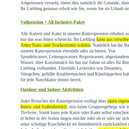
Artgenossen versteht, bietet dies natürlich die Garantie, dass
Ihr Liebling genauso erholt wie Sie, wenn Sie im Urlaub si
Vollpension + All Inclusive-Paket
Alle Katzen und Kater in unserer
Katzenpension
erhalten na
nur das was ihnen schmeckt. Ihr Liebling
kann aus verschi
Arten Nass- und Trockenfutter wählen
. Natürlich hat die Ba
unserer
Katzenpension
ebenfalls alles zu bieten. Von
Sprudelwasser, Leitungswasser, Regenwasser, abgestande
Wasser, über Katzenmilch bis hin zur Sahne ist alles für Ihr
Liebling vorhanden. Ebenfalls Leckerlies wie Dreamies,
Stängchen, gefüllte Knabbertaschen und Käsehäppchen hal
für jede Naschkatze immer bereit.
Outdoor und Indoor Aktivitäten
Jeder Besucher der
Katzenpension
verfügt über
einen eigen
Innen- und Außenbereich
, also keine Gruppengehege wie 
Tierheim
.
Somit kann jede Katze oder Kater selbst entschei
er lieber in der Sonne liegen möchte oder ob er oder sie sich
seine schattige Kuschelecke im Innenbereich zurückziehen