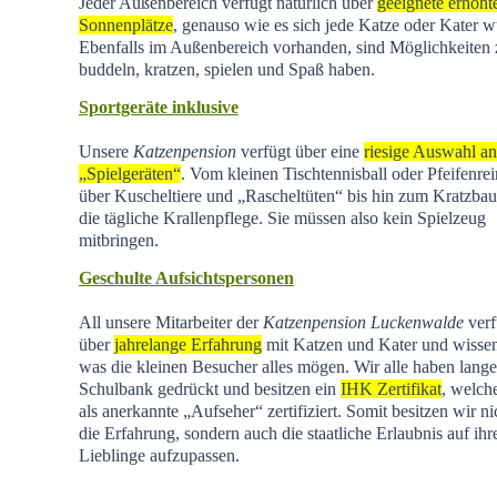
Jeder Außenbereich verfügt natürlich über
geeignete erhöht
Sonnenplätze
, genauso wie es sich jede Katze oder Kater w
Ebenfalls im Außenbereich vorhanden, sind Möglichkeiten
buddeln, kratzen, spielen und Spaß haben.
Sportgeräte inklusive
Unsere
Katzenpension
verfügt über eine
riesige Auswahl an
„Spielgeräten“
. Vom kleinen Tischtennisball oder Pfeifenrei
über Kuscheltiere und „Rascheltüten“ bis hin zum Kratzba
die tägliche Krallenpflege. Sie müssen also kein Spielzeug
mitbringen.
Geschulte Aufsichtspersonen
All unsere Mitarbeiter der
Katzenpension Luckenwalde
verf
über
jahrelange Erfahrung
mit Katzen und Kater und wisse
was die kleinen Besucher alles mögen. Wir alle haben lange
Schulbank gedrückt und besitzen ein
IHK Zertifikat
, welch
als anerkannte „Aufseher“ zertifiziert. Somit besitzen wir ni
die Erfahrung, sondern auch die staatliche Erlaubnis auf ihr
Lieblinge aufzupassen.