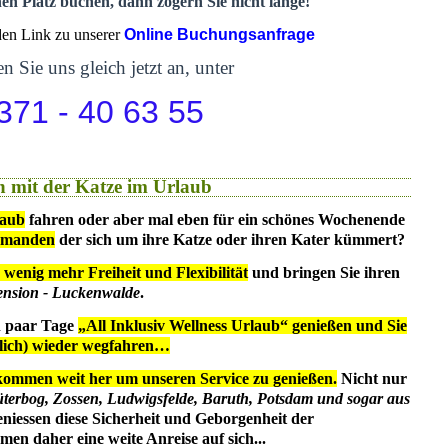
nen Platz buchen, dann zögern Sie nicht lange!
 den Link zu unserer
Online Buchungsanfrage
n Sie uns gleich jetzt an, unter
371 - 40 63 55
 mit der Katze im Urlaub
laub
fahren oder aber mal eben für ein schönes Wochenende
emanden
der sich um ihre Katze oder ihren Kater kümmert?
 wenig mehr Freiheit und Flexibilität
und bringen Sie ihren
ension - Luckenwalde
.
in paar Tage
„All Inklusiv Wellness Urlaub“ genießen und Sie
dlich) wieder wegfahren…
kommen weit her um unseren Service zu genießen.
Nicht nur
üterbog, Zossen, Ludwigsfelde, Baruth, Potsdam und sogar aus
eniessen diese Sicherheit und Geborgenheit der
en daher eine weite Anreise auf sich...