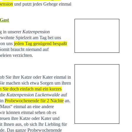
pension
und putzt jedes Gehege einmal
 Gast
ng in unserer
Katzenpension
ewohnte Spielzeit am Tag bei uns
 von uns
jeden Tag genügend bespaßt
 Somit braucht niemand auf
eleien verzichten.
 ob Sie ihre Katze oder Kater einmal in
Sie machen sich etwa Sorgen um ihren
n Sie doch einfach mal ein kurzes
 die
Katzenpension Luckenwalde
auf
ein
Probewochenende für 2 Nächte
an.
 „Maus“ einmal an eine andere
r können einmal sehen ob es
treuen ihre Katze oder Kater und
Ihnen aus, ob sich Ihr Liebling für
de. Das ganze Probewochenende