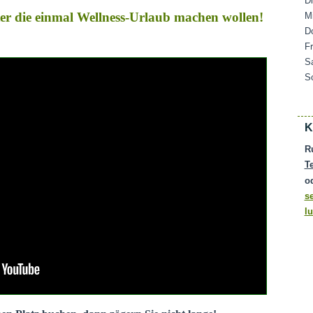
D
ater die einmal Wellness-Urlaub machen wollen!
M
D
F
S
S
K
R
T
o
s
l