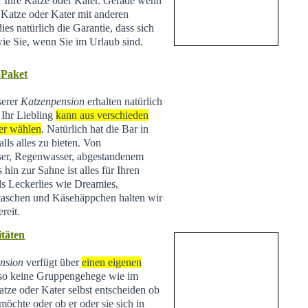
ür Ihre Katze oder Kater. Gerade wenn
e Katze oder Kater mit anderen
ies natürlich die Garantie, dass sich
wie Sie, wenn Sie im Urlaub sind.
-Paket
serer
Katzenpension
erhalten natürlich
 Ihr Liebling
kann aus verschieden
er wählen
. Natürlich hat die Bar in
lls alles zu bieten. Von
ser, Regenwasser, abgestandenem
hin zur Sahne ist alles für Ihren
ls Leckerlies wie Dreamies,
taschen und Käsehäppchen halten wir
reit.
täten
nsion
verfügt über
einen eigenen
lso keine Gruppengehege wie im
tze oder Kater selbst entscheiden ob
 möchte oder ob er oder sie sich in