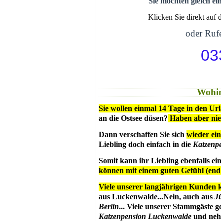
Sie möchten gleich ei
Klicken Sie direkt auf
oder Rufe
03
Wohin
Sie wollen einmal 14 Tage in den Ur
an die Ostsee düsen?
Haben aber ni
Dann verschaffen Sie sich
wieder ein
Liebling doch einfach in die
Katzenp
Somit kann ihr Liebling ebenfalls e
können mit einem guten Gefühl (en
Viele unserer langjährigen Kunden 
aus Luckenwalde...Nein, auch aus
J
Berlin
... Viele unserer Stammgäste g
Katzenpension Luckenwalde
und nehm