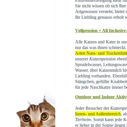
Einzelunterbringung ideal f
Sie nicht wissen ob sich Ihr
Artgenossen versteht, bietet d
Ihr Liebling genauso erholt 
Vollpension + All Inclusive
Alle Katzen und Kater in un
nur das was ihnen schmeckt.
Arten Nass- und Trockenfutt
unserer
Katzenpension
ebenfa
Sprudelwasser, Leitungswas
Wasser, über Katzenmilch bis 
Liebling vorhanden. Ebenfal
Stängchen, gefüllte Knabber
für jede Naschkatze immer be
Outdoor und Indoor Aktivi
Jeder Besucher der
Katzenpe
Innen- und Außenbereich
, a
Tierheim
.
Somit kann jede Ka
er lieber in der Sonne liegen