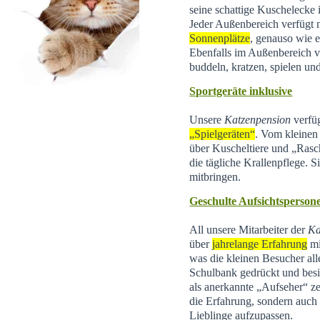
seine schattige Kuschelecke
Jeder Außenbereich verfügt 
Sonnenplätze
, genauso wie e
Ebenfalls im Außenbereich 
buddeln, kratzen, spielen un
Sportgeräte inklusive
Unsere
Katzenpension
verfüg
„Spielgeräten“
. Vom kleinen 
über Kuscheltiere und „Rasc
die tägliche Krallenpflege. 
mitbringen.
Geschulte Aufsichtsperson
All unsere Mitarbeiter der
Ka
über
jahrelange Erfahrung
mi
was die kleinen Besucher all
Schulbank gedrückt und besi
als anerkannte „Aufseher“ zer
die Erfahrung, sondern auch d
Lieblinge aufzupassen.