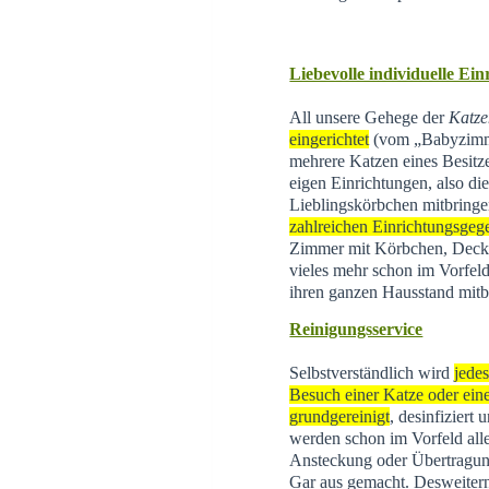
Liebevolle individuelle Ei
All unsere Gehege der
Katze
eingerichtet
(vom „Babyzimme
mehrere Katzen eines Besitz
eigen Einrichtungen, also di
Lieblingskörbchen mitbringe
zahlreichen Einrichtungsgeg
Zimmer mit Körbchen, Decke
vieles mehr schon im Vorfeld
ihren ganzen Hausstand mitb
Reinigungsservice
Selbstverständlich wird
jede
Besuch einer Katze oder eine
grundgereinigt
, desinfiziert
werden schon im Vorfeld all
Ansteckung oder Übertragun
Gar aus gemacht. Desweite