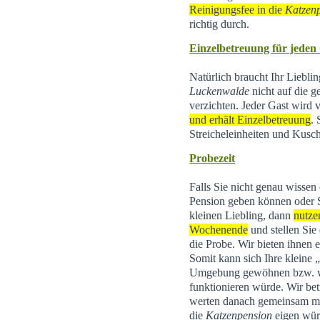
Reinigungsfee in die
Katzen
richtig durch.
Einzelbetreuung für jeden
Natürlich braucht Ihr Liebli
Luckenwalde
nicht auf die g
verzichten. Jeder Gast wird
und erhält Einzelbetreuung
.
Streicheleinheiten und Kusch
Probezeit
Falls Sie nicht genau wissen
Pension geben können oder 
kleinen Liebling, dann
nutze
Wochenende
und stellen Sie
die Probe. Wir bieten ihnen 
Somit kann sich Ihre kleine
Umgebung gewöhnen bzw. wi
funktionieren würde. Wir be
werten danach gemeinsam mit 
die
Katzenpension
eigen wür