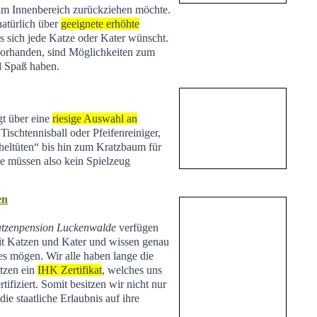
 im Innenbereich zurückziehen möchte.
natürlich über
geeignete erhöhte
s sich jede Katze oder Kater wünscht.
vorhanden, sind Möglichkeiten zum
d Spaß haben.
t über eine
riesige Auswahl an
Tischtennisball oder Pfeifenreiniger,
heltüten“ bis hin zum Kratzbaum für
Sie müssen also kein Spielzeug
en
tzenpension Luckenwalde
verfügen
t Katzen und Kater und wissen genau
es mögen. Wir alle haben lange die
tzen ein
IHK Zertifikat
, welches uns
tifiziert. Somit besitzen wir nicht nur
ie staatliche Erlaubnis auf ihre