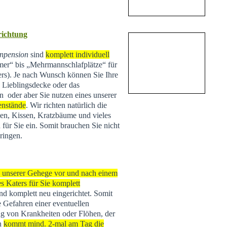
nrichtung
npension
sind
komplett individuell
r“ bis „Mehrmannschlafplätze“ für
ers). Je nach Wunsch können Sie Ihre
e Lieblingsdecke oder das
n oder aber Sie nutzen eines unserer
enstände
. Wir richten natürlich die
n, Kissen, Kratzbäume und vieles
 für Sie ein. Somit brauchen Sie nicht
ringen.
s unserer Gehege vor und nach einem
s Katers für Sie komplett
 und komplett neu eingerichtet. Somit
e Gefahren einer eventuellen
g von Krankheiten oder Flöhen, der
rn
kommt mind. 2-mal am Tag die