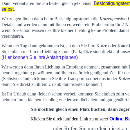
Dann vereinbaren Sie am besten gleich jetzt einen
Besichtigungster
selbst
.
Wir zeigen Ihnen dann beim Besichtigungstermin die
Katzenpension 
Details und werden dann mit Ihnen entweder ein Probetermin für 2 Nä
wenn Sie schon wissen das Ihre kleiner Liebling keine Problem damit 
vereinbaren.
Wenn der Tag dann gekommen ist, an dem Sie Ihre Katze oder Kater
Sie einfach mit Ihrem Liebling zu uns (Parkplätze sind direkt auf un
(Hier können Sie ihre Anfahrt planen)
Wir werden dann Ihren Liebling in Empfang nehmen, zusammen mit Ih
neue Umgebung gewöhnen und Ihnen
natürlich genügend Zeit
für de
(Selbstverständlich können Sie ihre Transportbox bei uns in der
Katze
damit Sie direkt zu ihrem Urlaub durchstarten können.)
Ist Ihr Urlaub dann (leider) schon vorbei, kommen Sie einfach zum v
nehmen Ihren kleinen Liebling wieder wohlbehalten und gut genährt 
Sie möchten gleich einen Platz buchen, dann zögern
Klicken Sie direkt auf den Link zu unserer
Online B
oder Rufen Sie uns gleich jetzt an,