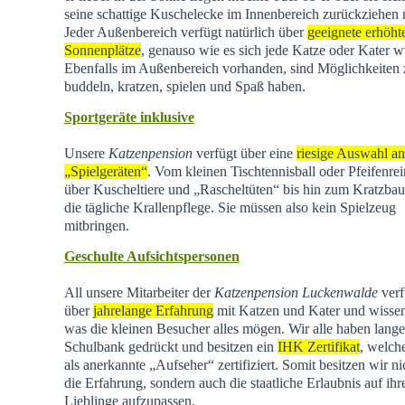
seine schattige Kuschelecke im Innenbereich zurückziehen
Jeder Außenbereich verfügt natürlich über
geeignete erhöht
Sonnenplätze
, genauso wie es sich jede Katze oder Kater w
Ebenfalls im Außenbereich vorhanden, sind Möglichkeiten
buddeln, kratzen, spielen und Spaß haben.
Sportgeräte inklusive
Unsere
Katzenpension
verfügt über eine
riesige Auswahl an
„Spielgeräten“
. Vom kleinen Tischtennisball oder Pfeifenrei
über Kuscheltiere und „Rascheltüten“ bis hin zum Kratzba
die tägliche Krallenpflege. Sie müssen also kein Spielzeug
mitbringen.
Geschulte Aufsichtspersonen
All unsere Mitarbeiter der
Katzenpension Luckenwalde
verf
über
jahrelange Erfahrung
mit Katzen und Kater und wisse
was die kleinen Besucher alles mögen. Wir alle haben lange
Schulbank gedrückt und besitzen ein
IHK Zertifikat
, welch
als anerkannte „Aufseher“ zertifiziert. Somit besitzen wir ni
die Erfahrung, sondern auch die staatliche Erlaubnis auf ihr
Lieblinge aufzupassen.