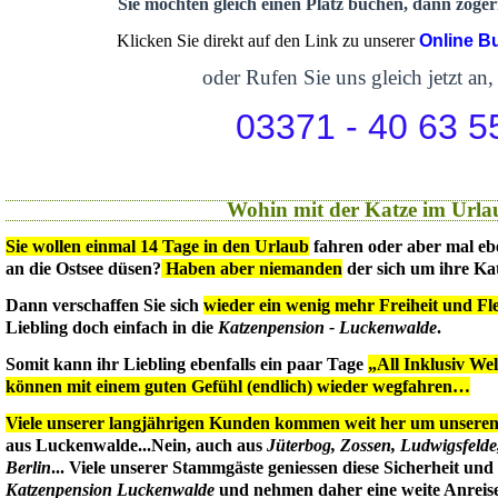
Sie möchten gleich einen Platz buchen, dann zögern
Klicken Sie direkt auf den Link zu unserer
Online B
oder Rufen Sie uns gleich jetzt an,
03371 - 40 63 5
Wohin mit der Katze im Urla
Sie wollen einmal 14 Tage in den Urlaub
fahren oder aber mal eb
an die Ostsee düsen?
Haben aber niemanden
der sich um ihre Ka
Dann verschaffen Sie sich
wieder ein wenig mehr Freiheit und Flex
Liebling doch einfach in die
Katzenpension - Luckenwalde
.
Somit kann ihr Liebling ebenfalls ein paar Tage
„All Inklusiv We
können mit einem guten Gefühl (endlich) wieder wegfahren…
Viele unserer langjährigen Kunden kommen weit her um unseren 
aus Luckenwalde...Nein, auch aus
Jüterbog, Zossen, Ludwigsfeld
Berlin
... Viele unserer Stammgäste geniessen diese Sicherheit un
Katzenpension Luckenwalde
und nehmen daher eine weite Anreise 