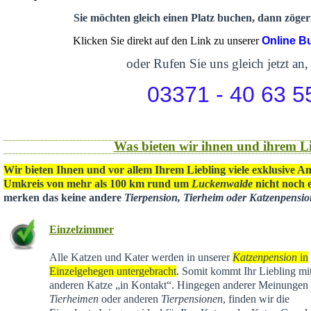
Sie möchten gleich einen Platz buchen, dann zögern
Klicken Sie direkt auf den Link zu unserer
Online B
oder Rufen Sie uns gleich jetzt an,
03371 - 40 63 5
Was bieten wir ihnen und ihrem Li
Wir bieten Ihnen und vor allem Ihrem Liebling viele exklusive A
Umkreis von mehr als 100 km rund um
Luckenwalde
nicht noch e
merken das keine andere
Tierpension, Tierheim oder Katzenpensi
Einzelzimmer
Alle Katzen und Kater werden in unserer
Katzenpension
in
Einzelgehegen untergebracht
. Somit kommt Ihr Liebling mit
anderen Katze „in Kontakt“. Hingegen anderer Meinungen 
Tierheimen
oder anderen
Tierpensionen
, finden wir die