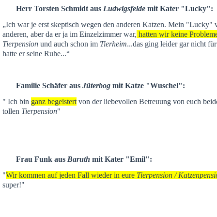
Herr Torsten Schmidt aus
Ludwigsfelde
mit Kater "Lucky":
„Ich war je
erst skeptisch
wegen den anderen Katzen. Mein "Lucky" ver
anderen,
aber da er ja im Einzelzimmer war,
hatten wir keine Problem
Tierpension
und auch schon im
Tierheim
...das ging leider gar nicht f
hatte er seine Ruhe...“
Familie Schäfer aus
Jüterbog
mit Katze "Wuschel":
" Ich bin
ganz begeistert
von der liebevollen Betreuung von euch beid
tollen
Tierpension
"
Frau Funk aus
Baruth
mit Kater "Emil":
"
Wir kommen auf jeden Fall wieder in eure
Tierpension / Katzenpensi
super!"