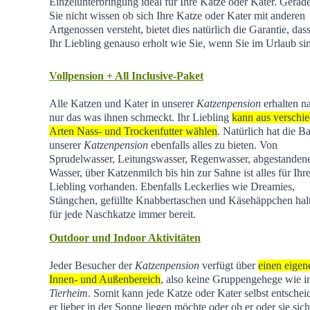
Einzelunterbringung ideal für Ihre Katze oder Kater. Gera
Sie nicht wissen ob sich Ihre Katze oder Kater mit anderen
Artgenossen versteht, bietet dies natürlich die Garantie, dass
Ihr Liebling genauso erholt wie Sie, wenn Sie im Urlaub si
Vollpension + All Inclusive-Paket
Alle Katzen und Kater in unserer
Katzenpension
erhalten na
nur das was ihnen schmeckt. Ihr Liebling
kann aus verschi
Arten Nass- und Trockenfutter wählen
. Natürlich hat die Ba
unserer
Katzenpension
ebenfalls alles zu bieten. Von
Sprudelwasser, Leitungswasser, Regenwasser, abgestande
Wasser, über Katzenmilch bis hin zur Sahne ist alles für Ihr
Liebling vorhanden. Ebenfalls Leckerlies wie Dreamies,
Stängchen, gefüllte Knabbertaschen und Käsehäppchen hal
für jede Naschkatze immer bereit.
Outdoor und Indoor Aktivitäten
Jeder Besucher der
Katzenpension
verfügt über
einen eigen
Innen- und Außenbereich
, also keine Gruppengehege wie 
Tierheim
.
Somit kann jede Katze oder Kater selbst entschei
er lieber in der Sonne liegen möchte oder ob er oder sie sich