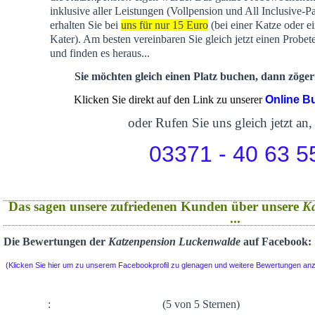
inklusive aller Leistungen (Vollpension und All Inclusive-P
erhalten Sie bei
uns für nur 15 Euro
(bei einer Katze oder e
Kater). Am besten vereinbaren Sie gleich jetzt einen Probet
und finden es heraus...
Sie möchten gleich einen Platz buchen, dann zögern
Klicken Sie direkt auf den Link zu unserer
Online B
oder Rufen Sie uns gleich jetzt an,
03371 - 40 63 5
Das sagen unsere zufriedenen Kunden über unsere
K
...
Die Bewertungen der
Katzenpension Luckenwalde
auf Facebook:
(Klicken Sie hier um zu unserem Facebookprofil zu glenagen und weitere Bewertungen an
:
(5 von 5 Sternen)