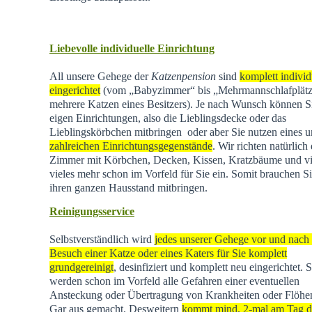
Liebevolle individuelle Einrichtung
All unsere Gehege der
Katzenpension
sind
komplett individ
eingerichtet
(vom „Babyzimmer“ bis „Mehrmannschlafplätz
mehrere Katzen eines Besitzers). Je nach Wunsch können Si
eigen Einrichtungen, also die Lieblingsdecke oder das
Lieblingskörbchen mitbringen oder aber Sie nutzen eines u
zahlreichen Einrichtungsgegenstände
. Wir richten natürlich 
Zimmer mit Körbchen, Decken, Kissen, Kratzbäume und vi
vieles mehr schon im Vorfeld für Sie ein. Somit brauchen Si
ihren ganzen Hausstand mitbringen.
Reinigungsservice
Selbstverständlich wird
jedes unserer Gehege vor und nach
Besuch einer Katze oder eines Katers für Sie komplett
grundgereinigt
, desinfiziert und komplett neu eingerichtet. 
werden schon im Vorfeld alle Gefahren einer eventuellen
Ansteckung oder Übertragung von Krankheiten oder Flöhen
Gar aus gemacht. Desweitern
kommt mind. 2-mal am Tag d