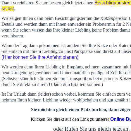
Dann vereinbaren Sie am besten gleich jetzt einen
Besichtigungster
selbst
.
Wir zeigen Ihnen dann beim Besichtigungstermin die
Katzenpension 
Details und werden dann mit Ihnen entweder ein Probetermin für 2 Nä
wenn Sie schon wissen das Ihre kleiner Liebling keine Problem damit 
vereinbaren.
Wenn der Tag dann gekommen ist, an dem Sie Ihre Katze oder Kater
Sie einfach mit Ihrem Liebling zu uns (Parkplätze sind direkt auf un
(Hier können Sie ihre Anfahrt planen)
Wir werden dann Ihren Liebling in Empfang nehmen, zusammen mit Ih
neue Umgebung gewöhnen und Ihnen
natürlich genügend Zeit
für de
(Selbstverständlich können Sie ihre Transportbox bei uns in der
Katze
damit Sie direkt zu ihrem Urlaub durchstarten können.)
Ist Ihr Urlaub dann (leider) schon vorbei, kommen Sie einfach zum v
nehmen Ihren kleinen Liebling wieder wohlbehalten und gut genährt 
Sie möchten gleich einen Platz buchen, dann zögern
Klicken Sie direkt auf den Link zu unserer
Online B
oder Rufen Sie uns gleich jetzt an,