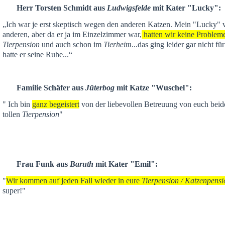
Herr Torsten Schmidt aus
Ludwigsfelde
mit Kater "Lucky":
„Ich war je
erst skeptisch
wegen den anderen Katzen. Mein "Lucky" ver
anderen,
aber da er ja im Einzelzimmer war,
hatten wir keine Problem
Tierpension
und auch schon im
Tierheim
...das ging leider gar nicht f
hatte er seine Ruhe...“
Familie Schäfer aus
Jüterbog
mit Katze "Wuschel":
" Ich bin
ganz begeistert
von der liebevollen Betreuung von euch beid
tollen
Tierpension
"
Frau Funk aus
Baruth
mit Kater "Emil":
"
Wir kommen auf jeden Fall wieder in eure
Tierpension / Katzenpensi
super!"