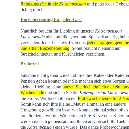
Reinigungsfee in die
Katzenpension
und putzt jedes Geheg
richtig durch.
Einzelbetreuung für jeden Gast
Natürlich braucht Ihr Liebling in unserer
Katzenpension
Luckenwalde
nicht auf die gewohnte Spielzeit am Tag bei u
verzichten. Jeder Gast wird von uns
jeden Tag genügend be
und erhält Einzelbetreuung
. Somit braucht niemand auf
Streicheleinheiten und Kuscheleien verzichten.
Probezeit
Falls Sie nicht genau wissen ob Sie ihre Katze oder Kater e
Pension geben können oder Sie machen sich etwa Sorgen u
kleinen Liebling, dann
nutzen Sie doch einfach mal ein kur
Wochenende
und stellen Sie die
Katzenpension Luckenwal
die Probe. Wir bieten ihnen ein
Probewochenende für 2 Nä
Somit kann sich Ihre kleine „Maus“ einmal an eine andere
Umgebung gewöhnen bzw. wir können einmal sehen ob es
funktionieren würde. Wir betreuen ihre Katze oder Kater u
werten danach gemeinsam mit Ihnen aus, ob sich Ihr Liebli
die
Katzenpension
eigen würde. Das ganze Probewochene