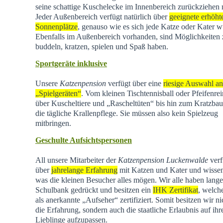
seine schattige Kuschelecke im Innenbereich zurückziehen
Jeder Außenbereich verfügt natürlich über
geeignete erhöht
Sonnenplätze
, genauso wie es sich jede Katze oder Kater w
Ebenfalls im Außenbereich vorhanden, sind Möglichkeiten
buddeln, kratzen, spielen und Spaß haben.
Sportgeräte inklusive
Unsere
Katzenpension
verfügt über eine
riesige Auswahl an
„Spielgeräten“
. Vom kleinen Tischtennisball oder Pfeifenrei
über Kuscheltiere und „Rascheltüten“ bis hin zum Kratzba
die tägliche Krallenpflege. Sie müssen also kein Spielzeug
mitbringen.
Geschulte Aufsichtspersonen
All unsere Mitarbeiter der
Katzenpension Luckenwalde
verf
über
jahrelange Erfahrung
mit Katzen und Kater und wisse
was die kleinen Besucher alles mögen. Wir alle haben lange
Schulbank gedrückt und besitzen ein
IHK Zertifikat
, welch
als anerkannte „Aufseher“ zertifiziert. Somit besitzen wir ni
die Erfahrung, sondern auch die staatliche Erlaubnis auf ihr
Lieblinge aufzupassen.