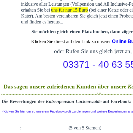
inklusive aller Leistungen (Vollpension und All Inclusive-P
erhalten Sie bei
uns für nur 15 Euro
(bei einer Katze oder e
Kater). Am besten vereinbaren Sie gleich jetzt einen Probet
und finden es heraus...
Sie möchten gleich einen Platz buchen, dann zögern
Klicken Sie direkt auf den Link zu unserer
Online B
oder Rufen Sie uns gleich jetzt an,
03371 - 40 63 5
Das sagen unsere zufriedenen Kunden über unsere
K
...
Die Bewertungen der
Katzenpension Luckenwalde
auf Facebook:
(Klicken Sie hier um zu unserem Facebookprofil zu glenagen und weitere Bewertungen an
:
(5 von 5 Sternen)