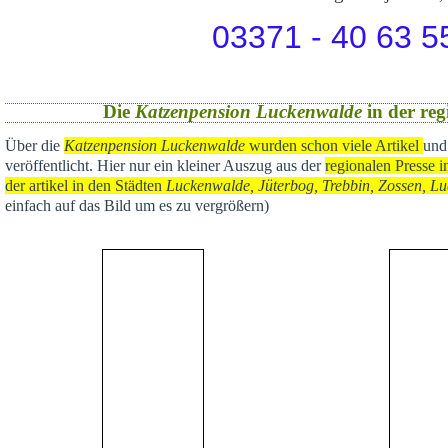
03371 - 40 63 5
Die
Katzenpension Luckenwalde
in der reg
Über die
Katzenpension Luckenwalde
wurden schon viele Artikel
und
veröffentlicht
. Hier nur ein kleiner Auszug aus der
regional
en Presse i
der artikel in den Städten
Luckenwalde, Jüterbog, Trebbin, Zossen, Lu
einfach auf das Bild um es zu vergrößern)