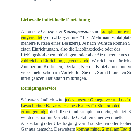
Liebevolle individuelle Einrichtung
All unsere Gehege der
Katzenpension
sind
komplett individ
eingerichtet
(vom „Babyzimmer“ bis „Mehrmannschlafplätz
mehrere Katzen eines Besitzers). Je nach Wunsch können Si
eigen Einrichtungen, also die Lieblingsdecke oder das
Lieblingskörbchen mitbringen oder aber Sie nutzen eines u
zahlreichen Einrichtungsgegenstände
. Wir richten natürlich 
Zimmer mit Körbchen, Decken, Kissen, Kratzbäume und vi
vieles mehr schon im Vorfeld für Sie ein. Somit brauchen Si
ihren ganzen Hausstand mitbringen.
Reinigungsservice
Selbstverständlich wird
jedes unserer Gehege vor und nach
Besuch einer Katze oder eines Katers für Sie komplett
grundgereinigt
, desinfiziert und komplett neu eingerichtet. 
werden schon im Vorfeld alle Gefahren einer eventuellen
Ansteckung oder Übertragung von Krankheiten oder Flöhen
Gar aus gemacht. Desweitern
kommt mind. 2-mal am Tag d