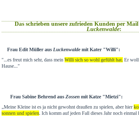
Das schrieben unsere zufrieden Kunden per Mail
Luckenwalde
:
Frau Edit Müller aus
Luckenwalde
mit Kater "Willi":
"...es freut mich sehr, dass mein
Willi sich so wohl gefühlt hat.
Er wollt
Hause..."
Frau Sabine Behrend aus
Zossen
mit Katze "Mietzi":
„Meine Kleine ist es ja nicht gewohnt draußen zu spielen, aber hier
ko
sonnen und spielen
. Ich komm auf jeden Fall dieses Jahr noch einmal 