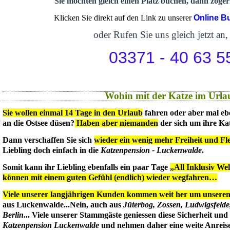
Sie möchten gleich einen Platz buchen, dann zögern
Klicken Sie direkt auf den Link zu unserer
Online B
oder Rufen Sie uns gleich jetzt an,
03371 - 40 63 5
Wohin mit der Katze im Urla
Sie wollen einmal 14 Tage in den Urlaub
fahren oder aber mal eb
an die Ostsee düsen?
Haben aber niemanden
der sich um ihre Ka
Dann verschaffen Sie sich
wieder ein wenig mehr Freiheit und Flex
Liebling doch einfach in die
Katzenpension - Luckenwalde
.
Somit kann ihr Liebling ebenfalls ein paar Tage
„All Inklusiv We
können mit einem guten Gefühl (endlich) wieder wegfahren…
Viele unserer langjährigen Kunden kommen weit her um unseren 
aus Luckenwalde...Nein, auch aus
Jüterbog, Zossen, Ludwigsfeld
Berlin
... Viele unserer Stammgäste geniessen diese Sicherheit un
Katzenpension Luckenwalde
und nehmen daher eine weite Anreise 