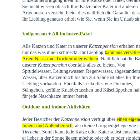
Einzelunterbringung ideal für Ihre Katze oder Kater. Gera
Sie nicht wissen ob sich Ihre Katze oder Kater mit anderen
Artgenossen versteht, bietet dies natürlich die Garantie, dass
Ihr Liebling genauso erholt wie Sie, wenn Sie im Urlaub si
Vollpension + All Inclusive-Paket
Alle Katzen und Kater in unserer
Katzenpension
erhalten na
nur das was ihnen schmeckt. Ihr Liebling
kann aus verschi
Arten Nass- und Trockenfutter wählen
. Natürlich hat die Ba
unserer
Katzenpension
ebenfalls alles zu bieten. Von
Sprudelwasser, Leitungswasser, Regenwasser, abgestande
Wasser, über Katzenmilch bis hin zur Sahne ist alles für Ihr
Liebling vorhanden. Ebenfalls Leckerlies wie Dreamies,
Stängchen, gefüllte Knabbertaschen und Käsehäppchen hal
für jede Naschkatze immer bereit.
Outdoor und Indoor Aktivitäten
Jeder Besucher der
Katzenpension
verfügt über
einen eigen
Innen- und Außenbereich
, also keine Gruppengehege wie 
Tierheim
.
Somit kann jede Katze oder Kater selbst entschei
er lieber in der Sonne liegen möchte oder ob er oder sie sich