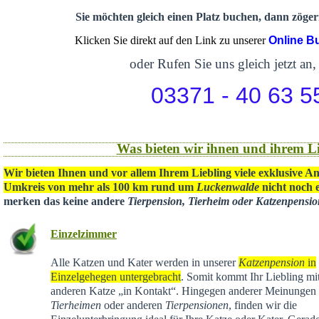
Sie möchten gleich einen Platz buchen, dann zögern
Klicken Sie direkt auf den Link zu unserer
Online B
oder Rufen Sie uns gleich jetzt an,
03371 - 40 63 5
Was bieten wir ihnen und ihrem Li
Wir bieten Ihnen und vor allem Ihrem Liebling viele exklusive A
Umkreis von mehr als 100 km rund um
Luckenwalde
nicht noch e
merken das keine andere
Tierpension, Tierheim oder Katzenpensi
Einzelzimmer
Alle Katzen und Kater werden in unserer
Katzenpension
in
Einzelgehegen untergebracht
. Somit kommt Ihr Liebling mit
anderen Katze „in Kontakt“. Hingegen anderer Meinungen 
Tierheimen
oder anderen
Tierpensionen
, finden wir die