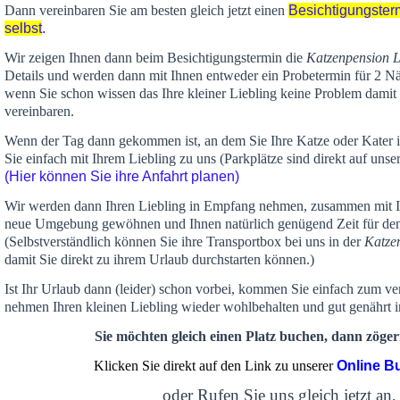
Dann vereinbaren Sie am besten gleich jetzt einen
Besichtigungster
selbst
.
Wir zeigen Ihnen dann beim Besichtigungstermin die
Katzenpension 
Details und werden dann mit Ihnen entweder ein Probetermin für 2 Nä
wenn Sie schon wissen das Ihre kleiner Liebling keine Problem damit 
vereinbaren.
Wenn der Tag dann gekommen ist, an dem Sie Ihre Katze oder Kater
Sie einfach mit Ihrem Liebling zu uns (Parkplätze sind direkt auf un
(Hier können Sie ihre Anfahrt planen)
Wir werden dann Ihren Liebling in Empfang nehmen, zusammen mit Ih
neue Umgebung gewöhnen und Ihnen
natürlich genügend Zeit
für de
(Selbstverständlich können Sie ihre Transportbox bei uns in der
Katze
damit Sie direkt zu ihrem Urlaub durchstarten können.)
Ist Ihr Urlaub dann (leider) schon vorbei, kommen Sie einfach zum v
nehmen Ihren kleinen Liebling wieder wohlbehalten und gut genährt 
Sie möchten gleich einen Platz buchen, dann zögern
Klicken Sie direkt auf den Link zu unserer
Online B
oder Rufen Sie uns gleich jetzt an,