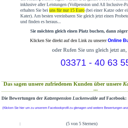
inklusive aller Leistungen (Vollpension und All Inclusive-P
erhalten Sie bei
uns für nur 15 Euro
(bei einer Katze oder e
Kater). Am besten vereinbaren Sie gleich jetzt einen Probet
und finden es heraus...
Sie möchten gleich einen Platz buchen, dann zögern
Klicken Sie direkt auf den Link zu unserer
Online B
oder Rufen Sie uns gleich jetzt an,
03371 - 40 63 5
Das sagen unsere zufriedenen Kunden über unsere
K
...
Die Bewertungen der
Katzenpension Luckenwalde
auf Facebook:
(Klicken Sie hier um zu unserem Facebookprofil zu glenagen und weitere Bewertungen an
:
(5 von 5 Sternen)