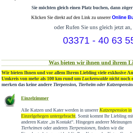
Sie möchten gleich einen Platz buchen, dann zögern
Klicken Sie direkt auf den Link zu unserer
Online B
oder Rufen Sie uns gleich jetzt an,
03371 - 40 63 5
Was bieten wir ihnen und ihrem Li
Wir bieten Ihnen und vor allem Ihrem Liebling viele exklusive A
Umkreis von mehr als 100 km rund um
Luckenwalde
nicht noch e
merken das keine andere
Tierpension, Tierheim oder Katzenpensi
Einzelzimmer
Alle Katzen und Kater werden in unserer
Katzenpension
in
Einzelgehegen untergebracht
. Somit kommt Ihr Liebling mit
anderen Katze „in Kontakt“. Hingegen anderer Meinungen 
Tierheimen
oder anderen
Tierpensionen
, finden wir die