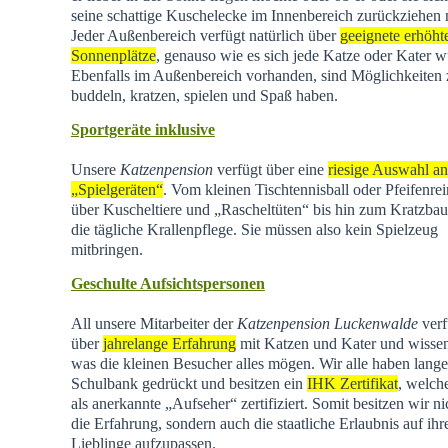
seine schattige Kuschelecke im Innenbereich zurückziehen
Jeder Außenbereich verfügt natürlich über
geeignete erhöht
Sonnenplätze
, genauso wie es sich jede Katze oder Kater w
Ebenfalls im Außenbereich vorhanden, sind Möglichkeiten
buddeln, kratzen, spielen und Spaß haben.
Sportgeräte inklusive
Unsere
Katzenpension
verfügt über eine
riesige Auswahl an
„Spielgeräten“
. Vom kleinen Tischtennisball oder Pfeifenrei
über Kuscheltiere und „Rascheltüten“ bis hin zum Kratzba
die tägliche Krallenpflege. Sie müssen also kein Spielzeug
mitbringen.
Geschulte Aufsichtspersonen
All unsere Mitarbeiter der
Katzenpension Luckenwalde
verf
über
jahrelange Erfahrung
mit Katzen und Kater und wisse
was die kleinen Besucher alles mögen. Wir alle haben lange
Schulbank gedrückt und besitzen ein
IHK Zertifikat
, welch
als anerkannte „Aufseher“ zertifiziert. Somit besitzen wir ni
die Erfahrung, sondern auch die staatliche Erlaubnis auf ihr
Lieblinge aufzupassen.