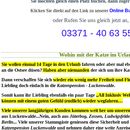
Sie möchten gleich einen Platz buchen, dann zögern
Klicken Sie direkt auf den Link zu unserer
Online B
oder Rufen Sie uns gleich jetzt an,
03371 - 40 63 5
Wohin mit der Katze im Urla
Sie wollen einmal 14 Tage in den Urlaub
fahren oder aber mal eb
an die Ostsee düsen?
Haben aber niemanden
der sich um ihre Ka
Dann verschaffen Sie sich
wieder ein wenig mehr Freiheit und Flex
Liebling doch einfach in die
Katzenpension - Luckenwalde
.
Somit kann ihr Liebling ebenfalls ein paar Tage
„All Inklusiv We
können mit einem guten Gefühl (endlich) wieder wegfahren…
Viele unserer langjährigen Kunden kommen weit her um unseren 
aus Luckenwalde...Nein, auch aus
Jüterbog, Zossen, Ludwigsfeld
Berlin
... Viele unserer Stammgäste geniessen diese Sicherheit un
Katzenpension Luckenwalde
und nehmen daher eine weite Anreise 