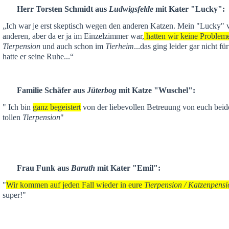
Herr Torsten Schmidt aus
Ludwigsfelde
mit Kater "Lucky":
„Ich war je
erst skeptisch
wegen den anderen Katzen. Mein "Lucky" ver
anderen,
aber da er ja im Einzelzimmer war,
hatten wir keine Problem
Tierpension
und auch schon im
Tierheim
...das ging leider gar nicht f
hatte er seine Ruhe...“
Familie Schäfer aus
Jüterbog
mit Katze "Wuschel":
" Ich bin
ganz begeistert
von der liebevollen Betreuung von euch beid
tollen
Tierpension
"
Frau Funk aus
Baruth
mit Kater "Emil":
"
Wir kommen auf jeden Fall wieder in eure
Tierpension / Katzenpensi
super!"