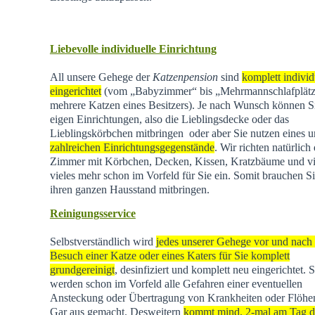
Liebevolle individuelle Einrichtung
All unsere Gehege der
Katzenpension
sind
komplett individ
eingerichtet
(vom „Babyzimmer“ bis „Mehrmannschlafplätz
mehrere Katzen eines Besitzers). Je nach Wunsch können Si
eigen Einrichtungen, also die Lieblingsdecke oder das
Lieblingskörbchen mitbringen oder aber Sie nutzen eines u
zahlreichen Einrichtungsgegenstände
. Wir richten natürlich 
Zimmer mit Körbchen, Decken, Kissen, Kratzbäume und vi
vieles mehr schon im Vorfeld für Sie ein. Somit brauchen Si
ihren ganzen Hausstand mitbringen.
Reinigungsservice
Selbstverständlich wird
jedes unserer Gehege vor und nach
Besuch einer Katze oder eines Katers für Sie komplett
grundgereinigt
, desinfiziert und komplett neu eingerichtet. 
werden schon im Vorfeld alle Gefahren einer eventuellen
Ansteckung oder Übertragung von Krankheiten oder Flöhen
Gar aus gemacht. Desweitern
kommt mind. 2-mal am Tag d