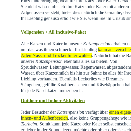
Einzelunterbringung ideal für Ihre Katze oder Kater. Gera
Sie nicht wissen ob sich Ihre Katze oder Kater mit anderen
Artgenossen versteht, bietet dies natürlich die Garantie, dass
Ihr Liebling genauso erholt wie Sie, wenn Sie im Urlaub si
Vollpension + All Inclusive-Paket
Alle Katzen und Kater in unserer
Katzenpension
erhalten na
nur das was ihnen schmeckt. Ihr Liebling
kann aus verschi
Arten Nass- und Trockenfutter wählen
. Natürlich hat die Ba
unserer
Katzenpension
ebenfalls alles zu bieten. Von
Sprudelwasser, Leitungswasser, Regenwasser, abgestande
Wasser, über Katzenmilch bis hin zur Sahne ist alles für Ihr
Liebling vorhanden. Ebenfalls Leckerlies wie Dreamies,
Stängchen, gefüllte Knabbertaschen und Käsehäppchen hal
für jede Naschkatze immer bereit.
Outdoor und Indoor Aktivitäten
Jeder Besucher der
Katzenpension
verfügt über
einen eigen
Innen- und Außenbereich
, also keine Gruppengehege wie 
Tierheim
.
Somit kann jede Katze oder Kater selbst entschei
er lieber in der Sonne liegen möchte oder ob er oder sie sich