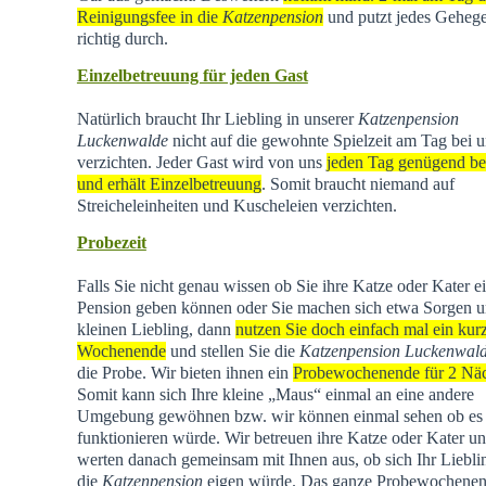
Reinigungsfee in die
Katzenpension
und putzt jedes Geheg
richtig durch.
Einzelbetreuung für jeden Gast
Natürlich braucht Ihr Liebling in unserer
Katzenpension
Luckenwalde
nicht auf die gewohnte Spielzeit am Tag bei u
verzichten. Jeder Gast wird von uns
jeden Tag genügend be
und erhält Einzelbetreuung
. Somit braucht niemand auf
Streicheleinheiten und Kuscheleien verzichten.
Probezeit
Falls Sie nicht genau wissen ob Sie ihre Katze oder Kater e
Pension geben können oder Sie machen sich etwa Sorgen u
kleinen Liebling, dann
nutzen Sie doch einfach mal ein kur
Wochenende
und stellen Sie die
Katzenpension Luckenwal
die Probe. Wir bieten ihnen ein
Probewochenende für 2 Nä
Somit kann sich Ihre kleine „Maus“ einmal an eine andere
Umgebung gewöhnen bzw. wir können einmal sehen ob es
funktionieren würde. Wir betreuen ihre Katze oder Kater u
werten danach gemeinsam mit Ihnen aus, ob sich Ihr Liebli
die
Katzenpension
eigen würde. Das ganze Probewochene