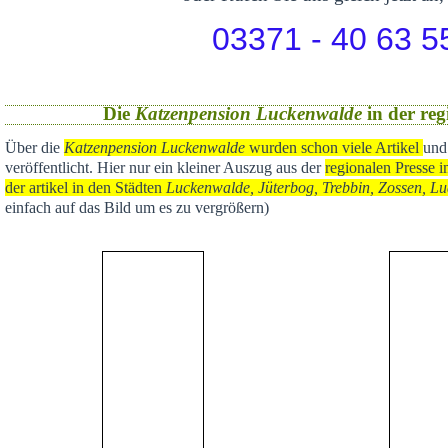
03371 - 40 63 5
Die
Katzenpension Luckenwalde
in der reg
Über die
Katzenpension Luckenwalde
wurden schon viele Artikel
und
veröffentlicht
. Hier nur ein kleiner Auszug aus der
regional
en Presse i
der artikel in den Städten
Luckenwalde, Jüterbog, Trebbin, Zossen, Lu
einfach auf das Bild um es zu vergrößern)