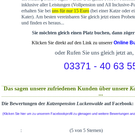
inklusive aller Leistungen (Vollpension und All Inclusive-P
erhalten Sie bei
uns für nur 15 Euro
(bei einer Katze oder e
Kater). Am besten vereinbaren Sie gleich jetzt einen Probet
und finden es heraus...
Sie möchten gleich einen Platz buchen, dann zögern
Klicken Sie direkt auf den Link zu unserer
Online B
oder Rufen Sie uns gleich jetzt an,
03371 - 40 63 5
Das sagen unsere zufriedenen Kunden über unsere
K
...
Die Bewertungen der
Katzenpension Luckenwalde
auf Facebook:
(Klicken Sie hier um zu unserem Facebookprofil zu glenagen und weitere Bewertungen an
:
(5 von 5 Sternen)