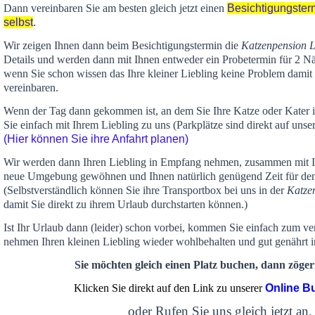
Dann vereinbaren Sie am besten gleich jetzt einen
Besichtigungster
selbst
.
Wir zeigen Ihnen dann beim Besichtigungstermin die
Katzenpension 
Details und werden dann mit Ihnen entweder ein Probetermin für 2 Nä
wenn Sie schon wissen das Ihre kleiner Liebling keine Problem damit 
vereinbaren.
Wenn der Tag dann gekommen ist, an dem Sie Ihre Katze oder Kater
Sie einfach mit Ihrem Liebling zu uns (Parkplätze sind direkt auf un
(Hier können Sie ihre Anfahrt planen)
Wir werden dann Ihren Liebling in Empfang nehmen, zusammen mit Ih
neue Umgebung gewöhnen und Ihnen
natürlich genügend Zeit
für de
(Selbstverständlich können Sie ihre Transportbox bei uns in der
Katze
damit Sie direkt zu ihrem Urlaub durchstarten können.)
Ist Ihr Urlaub dann (leider) schon vorbei, kommen Sie einfach zum v
nehmen Ihren kleinen Liebling wieder wohlbehalten und gut genährt 
Sie möchten gleich einen Platz buchen, dann zögern
Klicken Sie direkt auf den Link zu unserer
Online B
oder Rufen Sie uns gleich jetzt an,