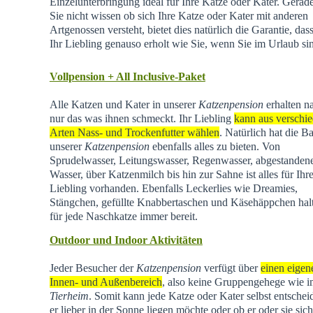
Einzelunterbringung ideal für Ihre Katze oder Kater. Gera
Sie nicht wissen ob sich Ihre Katze oder Kater mit anderen
Artgenossen versteht, bietet dies natürlich die Garantie, dass
Ihr Liebling genauso erholt wie Sie, wenn Sie im Urlaub si
Vollpension + All Inclusive-Paket
Alle Katzen und Kater in unserer
Katzenpension
erhalten na
nur das was ihnen schmeckt. Ihr Liebling
kann aus verschi
Arten Nass- und Trockenfutter wählen
. Natürlich hat die Ba
unserer
Katzenpension
ebenfalls alles zu bieten. Von
Sprudelwasser, Leitungswasser, Regenwasser, abgestande
Wasser, über Katzenmilch bis hin zur Sahne ist alles für Ihr
Liebling vorhanden. Ebenfalls Leckerlies wie Dreamies,
Stängchen, gefüllte Knabbertaschen und Käsehäppchen hal
für jede Naschkatze immer bereit.
Outdoor und Indoor Aktivitäten
Jeder Besucher der
Katzenpension
verfügt über
einen eigen
Innen- und Außenbereich
, also keine Gruppengehege wie 
Tierheim
.
Somit kann jede Katze oder Kater selbst entschei
er lieber in der Sonne liegen möchte oder ob er oder sie sich