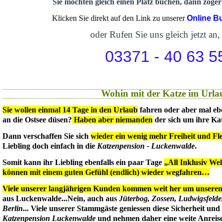
Sie möchten gleich einen Platz buchen, dann zögern
Klicken Sie direkt auf den Link zu unserer
Online B
oder Rufen Sie uns gleich jetzt an,
03371 - 40 63 5
Wohin mit der Katze im Urla
Sie wollen einmal 14 Tage in den Urlaub
fahren oder aber mal eb
an die Ostsee düsen?
Haben aber niemanden
der sich um ihre Ka
Dann verschaffen Sie sich
wieder ein wenig mehr Freiheit und Flex
Liebling doch einfach in die
Katzenpension - Luckenwalde
.
Somit kann ihr Liebling ebenfalls ein paar Tage
„All Inklusiv We
können mit einem guten Gefühl (endlich) wieder wegfahren…
Viele unserer langjährigen Kunden kommen weit her um unseren 
aus Luckenwalde...Nein, auch aus
Jüterbog, Zossen, Ludwigsfeld
Berlin
... Viele unserer Stammgäste geniessen diese Sicherheit un
Katzenpension Luckenwalde
und nehmen daher eine weite Anreise 