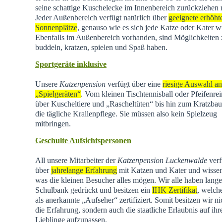
seine schattige Kuschelecke im Innenbereich zurückziehen
Jeder Außenbereich verfügt natürlich über
geeignete erhöht
Sonnenplätze
, genauso wie es sich jede Katze oder Kater w
Ebenfalls im Außenbereich vorhanden, sind Möglichkeiten
buddeln, kratzen, spielen und Spaß haben.
Sportgeräte inklusive
Unsere
Katzenpension
verfügt über eine
riesige Auswahl an
„Spielgeräten“
. Vom kleinen Tischtennisball oder Pfeifenrei
über Kuscheltiere und „Rascheltüten“ bis hin zum Kratzba
die tägliche Krallenpflege. Sie müssen also kein Spielzeug
mitbringen.
Geschulte Aufsichtspersonen
All unsere Mitarbeiter der
Katzenpension Luckenwalde
verf
über
jahrelange Erfahrung
mit Katzen und Kater und wisse
was die kleinen Besucher alles mögen. Wir alle haben lange
Schulbank gedrückt und besitzen ein
IHK Zertifikat
, welch
als anerkannte „Aufseher“ zertifiziert. Somit besitzen wir ni
die Erfahrung, sondern auch die staatliche Erlaubnis auf ihr
Lieblinge aufzupassen.