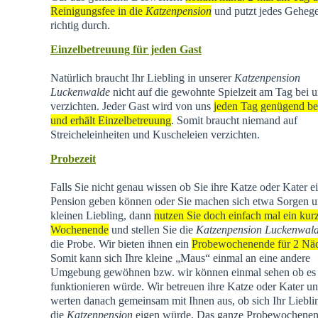
Reinigungsfee in die
Katzenpension
und putzt jedes Geheg
richtig durch.
Einzelbetreuung für jeden Gast
Natürlich braucht Ihr Liebling in unserer
Katzenpension
Luckenwalde
nicht auf die gewohnte Spielzeit am Tag bei u
verzichten. Jeder Gast wird von uns
jeden Tag genügend be
und erhält Einzelbetreuung
. Somit braucht niemand auf
Streicheleinheiten und Kuscheleien verzichten.
Probezeit
Falls Sie nicht genau wissen ob Sie ihre Katze oder Kater e
Pension geben können oder Sie machen sich etwa Sorgen u
kleinen Liebling, dann
nutzen Sie doch einfach mal ein kur
Wochenende
und stellen Sie die
Katzenpension Luckenwal
die Probe. Wir bieten ihnen ein
Probewochenende für 2 Nä
Somit kann sich Ihre kleine „Maus“ einmal an eine andere
Umgebung gewöhnen bzw. wir können einmal sehen ob es
funktionieren würde. Wir betreuen ihre Katze oder Kater u
werten danach gemeinsam mit Ihnen aus, ob sich Ihr Liebli
die
Katzenpension
eigen würde. Das ganze Probewochene