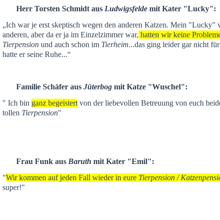
Herr Torsten Schmidt aus
Ludwigsfelde
mit Kater "Lucky":
„Ich war je
erst skeptisch
wegen den anderen Katzen. Mein "Lucky" ver
anderen,
aber da er ja im Einzelzimmer war,
hatten wir keine Problem
Tierpension
und auch schon im
Tierheim
...das ging leider gar nicht f
hatte er seine Ruhe...“
Familie Schäfer aus
Jüterbog
mit Katze "Wuschel":
" Ich bin
ganz begeistert
von der liebevollen Betreuung von euch beid
tollen
Tierpension
"
Frau Funk aus
Baruth
mit Kater "Emil":
"
Wir kommen auf jeden Fall wieder in eure
Tierpension / Katzenpensi
super!"