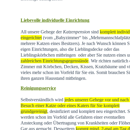
Liebevolle individuelle Einrichtung
All unsere Gehege der
Katzenpension
sind
komplett individ
eingerichtet
(vom „Babyzimmer“ bis „Mehrmannschlafplätz
mehrere Katzen eines Besitzers). Je nach Wunsch können Si
eigen Einrichtungen, also die Lieblingsdecke oder das
Lieblingskörbchen mitbringen oder aber Sie nutzen eines u
zahlreichen Einrichtungsgegenstände
. Wir richten natürlich 
Zimmer mit Körbchen, Decken, Kissen, Kratzbäume und vi
vieles mehr schon im Vorfeld für Sie ein. Somit brauchen Si
ihren ganzen Hausstand mitbringen.
Reinigungsservice
Selbstverständlich wird
jedes unserer Gehege vor und nach
Besuch einer Katze oder eines Katers für Sie komplett
grundgereinigt
, desinfiziert und komplett neu eingerichtet. 
werden schon im Vorfeld alle Gefahren einer eventuellen
Ansteckung oder Übertragung von Krankheiten oder Flöhen
Gar aus gemacht. Desweitern
kommt mind. 2-mal am Tag d