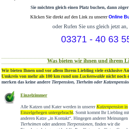
Sie möchten gleich einen Platz buchen, dann zögern
Klicken Sie direkt auf den Link zu unserer
Online B
oder Rufen Sie uns gleich jetzt an,
03371 - 40 63 5
Was bieten wir ihnen und ihrem Li
Wir bieten Ihnen und vor allem Ihrem Liebling viele exklusive A
Umkreis von mehr als 100 km rund um
Luckenwalde
nicht noch e
merken das keine andere
Tierpension, Tierheim oder Katzenpensi
Einzelzimmer
Alle Katzen und Kater werden in unserer
Katzenpension
in
Einzelgehegen untergebracht
. Somit kommt Ihr Liebling mit
anderen Katze „in Kontakt“. Hingegen anderer Meinungen 
Tierheimen
oder anderen
Tierpensionen
, finden wir die