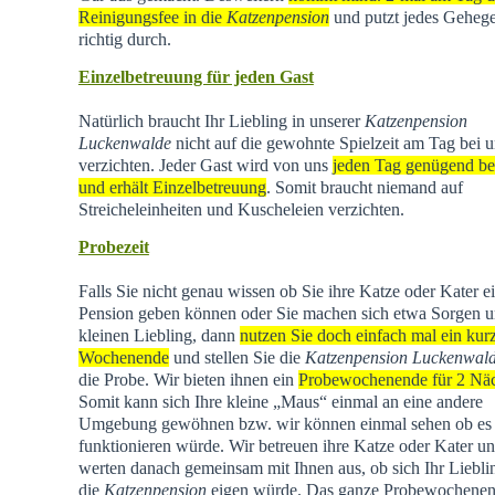
Reinigungsfee in die
Katzenpension
und putzt jedes Geheg
richtig durch.
Einzelbetreuung für jeden Gast
Natürlich braucht Ihr Liebling in unserer
Katzenpension
Luckenwalde
nicht auf die gewohnte Spielzeit am Tag bei u
verzichten. Jeder Gast wird von uns
jeden Tag genügend be
und erhält Einzelbetreuung
. Somit braucht niemand auf
Streicheleinheiten und Kuscheleien verzichten.
Probezeit
Falls Sie nicht genau wissen ob Sie ihre Katze oder Kater e
Pension geben können oder Sie machen sich etwa Sorgen u
kleinen Liebling, dann
nutzen Sie doch einfach mal ein kur
Wochenende
und stellen Sie die
Katzenpension Luckenwal
die Probe. Wir bieten ihnen ein
Probewochenende für 2 Nä
Somit kann sich Ihre kleine „Maus“ einmal an eine andere
Umgebung gewöhnen bzw. wir können einmal sehen ob es
funktionieren würde. Wir betreuen ihre Katze oder Kater u
werten danach gemeinsam mit Ihnen aus, ob sich Ihr Liebli
die
Katzenpension
eigen würde. Das ganze Probewochene