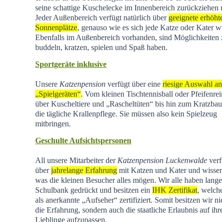
seine schattige Kuschelecke im Innenbereich zurückziehen
Jeder Außenbereich verfügt natürlich über
geeignete erhöht
Sonnenplätze
, genauso wie es sich jede Katze oder Kater w
Ebenfalls im Außenbereich vorhanden, sind Möglichkeiten
buddeln, kratzen, spielen und Spaß haben.
Sportgeräte inklusive
Unsere
Katzenpension
verfügt über eine
riesige Auswahl an
„Spielgeräten“
. Vom kleinen Tischtennisball oder Pfeifenrei
über Kuscheltiere und „Rascheltüten“ bis hin zum Kratzba
die tägliche Krallenpflege. Sie müssen also kein Spielzeug
mitbringen.
Geschulte Aufsichtspersonen
All unsere Mitarbeiter der
Katzenpension Luckenwalde
verf
über
jahrelange Erfahrung
mit Katzen und Kater und wisse
was die kleinen Besucher alles mögen. Wir alle haben lange
Schulbank gedrückt und besitzen ein
IHK Zertifikat
, welch
als anerkannte „Aufseher“ zertifiziert. Somit besitzen wir ni
die Erfahrung, sondern auch die staatliche Erlaubnis auf ihr
Lieblinge aufzupassen.