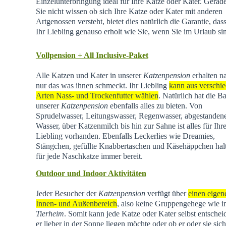
Einzelunterbringung ideal für Ihre Katze oder Kater. Gera
Sie nicht wissen ob sich Ihre Katze oder Kater mit anderen
Artgenossen versteht, bietet dies natürlich die Garantie, dass
Ihr Liebling genauso erholt wie Sie, wenn Sie im Urlaub si
Vollpension + All Inclusive-Paket
Alle Katzen und Kater in unserer
Katzenpension
erhalten na
nur das was ihnen schmeckt. Ihr Liebling
kann aus verschi
Arten Nass- und Trockenfutter wählen
. Natürlich hat die Ba
unserer
Katzenpension
ebenfalls alles zu bieten. Von
Sprudelwasser, Leitungswasser, Regenwasser, abgestande
Wasser, über Katzenmilch bis hin zur Sahne ist alles für Ihr
Liebling vorhanden. Ebenfalls Leckerlies wie Dreamies,
Stängchen, gefüllte Knabbertaschen und Käsehäppchen hal
für jede Naschkatze immer bereit.
Outdoor und Indoor Aktivitäten
Jeder Besucher der
Katzenpension
verfügt über
einen eigen
Innen- und Außenbereich
, also keine Gruppengehege wie 
Tierheim
.
Somit kann jede Katze oder Kater selbst entschei
er lieber in der Sonne liegen möchte oder ob er oder sie sich