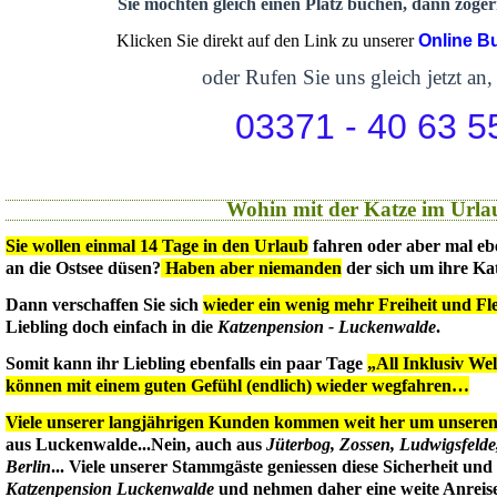
Sie möchten gleich einen Platz buchen, dann zögern
Klicken Sie direkt auf den Link zu unserer
Online B
oder Rufen Sie uns gleich jetzt an,
03371 - 40 63 5
Wohin mit der Katze im Urla
Sie wollen einmal 14 Tage in den Urlaub
fahren oder aber mal eb
an die Ostsee düsen?
Haben aber niemanden
der sich um ihre Ka
Dann verschaffen Sie sich
wieder ein wenig mehr Freiheit und Flex
Liebling doch einfach in die
Katzenpension - Luckenwalde
.
Somit kann ihr Liebling ebenfalls ein paar Tage
„All Inklusiv We
können mit einem guten Gefühl (endlich) wieder wegfahren…
Viele unserer langjährigen Kunden kommen weit her um unseren 
aus Luckenwalde...Nein, auch aus
Jüterbog, Zossen, Ludwigsfeld
Berlin
... Viele unserer Stammgäste geniessen diese Sicherheit un
Katzenpension Luckenwalde
und nehmen daher eine weite Anreise 