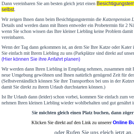
Dann vereinbaren Sie am besten gleich jetzt einen
Besichtigungster
selbst
.
Wir zeigen Ihnen dann beim Besichtigungstermin die
Katzenpension 
Details und werden dann mit Ihnen entweder ein Probetermin für 2 Nä
wenn Sie schon wissen das Ihre kleiner Liebling keine Problem damit 
vereinbaren.
Wenn der Tag dann gekommen ist, an dem Sie Ihre Katze oder Kater
Sie einfach mit Ihrem Liebling zu uns (Parkplätze sind direkt auf un
(Hier können Sie ihre Anfahrt planen)
Wir werden dann Ihren Liebling in Empfang nehmen, zusammen mit Ih
neue Umgebung gewöhnen und Ihnen
natürlich genügend Zeit
für de
(Selbstverständlich können Sie ihre Transportbox bei uns in der
Katze
damit Sie direkt zu ihrem Urlaub durchstarten können.)
Ist Ihr Urlaub dann (leider) schon vorbei, kommen Sie einfach zum v
nehmen Ihren kleinen Liebling wieder wohlbehalten und gut genährt 
Sie möchten gleich einen Platz buchen, dann zögern
Klicken Sie direkt auf den Link zu unserer
Online B
oder Rufen Sie uns gleich jetzt an,