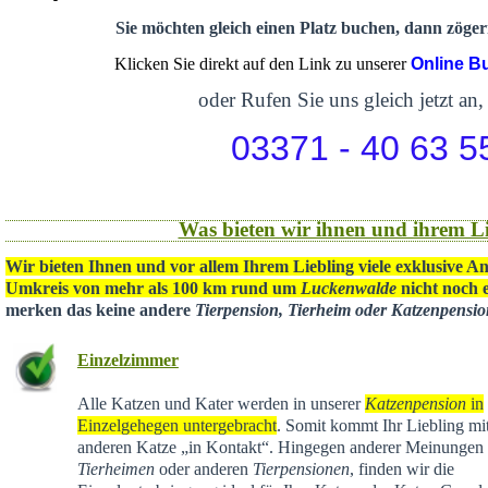
Sie möchten gleich einen Platz buchen, dann zögern
Klicken Sie direkt auf den Link zu unserer
Online B
oder Rufen Sie uns gleich jetzt an,
03371 - 40 63 5
Was bieten wir ihnen und ihrem Li
Wir bieten Ihnen und vor allem Ihrem Liebling viele exklusive A
Umkreis von mehr als 100 km rund um
Luckenwalde
nicht noch e
merken das keine andere
Tierpension, Tierheim oder Katzenpensi
Einzelzimmer
Alle Katzen und Kater werden in unserer
Katzenpension
in
Einzelgehegen untergebracht
. Somit kommt Ihr Liebling mit
anderen Katze „in Kontakt“. Hingegen anderer Meinungen 
Tierheimen
oder anderen
Tierpensionen
, finden wir die