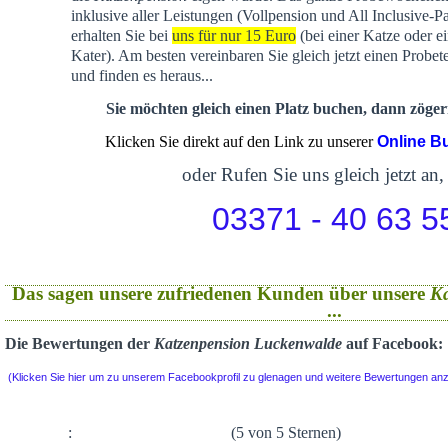
inklusive aller Leistungen (Vollpension und All Inclusive-P
erhalten Sie bei
uns für nur 15 Euro
(bei einer Katze oder e
Kater). Am besten vereinbaren Sie gleich jetzt einen Probet
und finden es heraus...
Sie möchten gleich einen Platz buchen, dann zögern
Klicken Sie direkt auf den Link zu unserer
Online B
oder Rufen Sie uns gleich jetzt an,
03371 - 40 63 5
Das sagen unsere zufriedenen Kunden über unsere
K
...
Die Bewertungen der
Katzenpension Luckenwalde
auf Facebook:
(Klicken Sie hier um zu unserem Facebookprofil zu glenagen und weitere Bewertungen an
:
(5 von 5 Sternen)