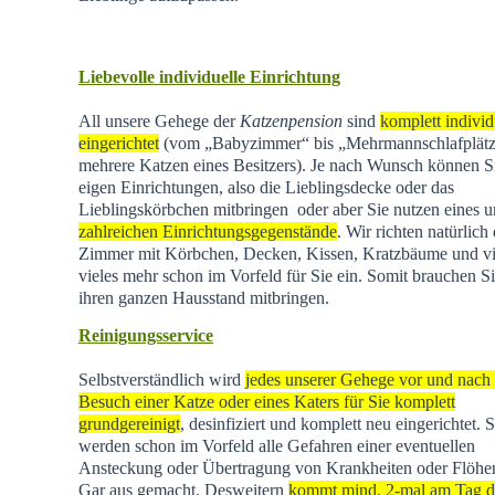
Liebevolle individuelle Einrichtung
All unsere Gehege der
Katzenpension
sind
komplett individ
eingerichtet
(vom „Babyzimmer“ bis „Mehrmannschlafplätz
mehrere Katzen eines Besitzers). Je nach Wunsch können Si
eigen Einrichtungen, also die Lieblingsdecke oder das
Lieblingskörbchen mitbringen oder aber Sie nutzen eines u
zahlreichen Einrichtungsgegenstände
. Wir richten natürlich 
Zimmer mit Körbchen, Decken, Kissen, Kratzbäume und vi
vieles mehr schon im Vorfeld für Sie ein. Somit brauchen Si
ihren ganzen Hausstand mitbringen.
Reinigungsservice
Selbstverständlich wird
jedes unserer Gehege vor und nach
Besuch einer Katze oder eines Katers für Sie komplett
grundgereinigt
, desinfiziert und komplett neu eingerichtet. 
werden schon im Vorfeld alle Gefahren einer eventuellen
Ansteckung oder Übertragung von Krankheiten oder Flöhen
Gar aus gemacht. Desweitern
kommt mind. 2-mal am Tag d