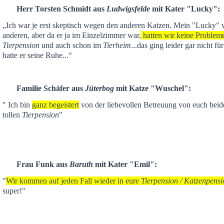
Herr Torsten Schmidt aus
Ludwigsfelde
mit Kater "Lucky":
„Ich war je
erst skeptisch
wegen den anderen Katzen. Mein "Lucky" ver
anderen,
aber da er ja im Einzelzimmer war,
hatten wir keine Problem
Tierpension
und auch schon im
Tierheim
...das ging leider gar nicht f
hatte er seine Ruhe...“
Familie Schäfer aus
Jüterbog
mit Katze "Wuschel":
" Ich bin
ganz begeistert
von der liebevollen Betreuung von euch beid
tollen
Tierpension
"
Frau Funk aus
Baruth
mit Kater "Emil":
"
Wir kommen auf jeden Fall wieder in eure
Tierpension / Katzenpensi
super!"