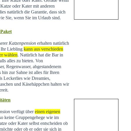
ür Ihre Katze oder Kater. Gerade wenn
e Katze oder Kater mit anderen
ies natürlich die Garantie, dass sich
wie Sie, wenn Sie im Urlaub sind.
-Paket
serer
Katzenpension
erhalten natürlich
 Ihr Liebling
kann aus verschieden
er wählen
. Natürlich hat die Bar in
lls alles zu bieten. Von
ser, Regenwasser, abgestandenem
hin zur Sahne ist alles für Ihren
ls Leckerlies wie Dreamies,
taschen und Käsehäppchen halten wir
reit.
täten
nsion
verfügt über
einen eigenen
lso keine Gruppengehege wie im
tze oder Kater selbst entscheiden ob
 möchte oder ob er oder sie sich in