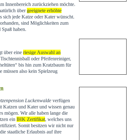
 im Innenbereich zurückziehen möchte.
natürlich über
geeignete erhöhte
s sich jede Katze oder Kater wünscht.
vorhanden, sind Möglichkeiten zum
d Spaß haben.
t über eine
riesige Auswahl an
Tischtennisball oder Pfeifenreiniger,
heltüten“ bis hin zum Kratzbaum für
Sie müssen also kein Spielzeug
en
tzenpension Luckenwalde
verfügen
t Katzen und Kater und wissen genau
es mögen. Wir alle haben lange die
tzen ein
IHK Zertifikat
, welches uns
tifiziert. Somit besitzen wir nicht nur
ie staatliche Erlaubnis auf ihre