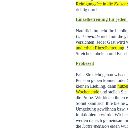
Reinigungsfee in die
Katzen
richtig durch.
Einzelbetreuung für jeden
Natürlich braucht Ihr Liebli
Luckenwalde
nicht auf die g
verzichten. Jeder Gast wird
und erhält Einzelbetreuung
.
Streicheleinheiten und Kusch
Probezeit
Falls Sie nicht genau wissen
Pension geben können oder 
kleinen Liebling, dann
nutze
Wochenende
und stellen Sie
die Probe. Wir bieten ihnen 
Somit kann sich Ihre kleine
Umgebung gewöhnen bzw. wi
funktionieren würde. Wir be
werten danach gemeinsam mit 
die
Katzenpension
eigen wür