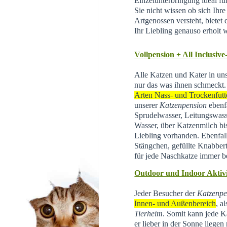
Einzelunterbringung ideal f
Sie nicht wissen ob sich Ihr
Artgenossen versteht, bietet d
Ihr Liebling genauso erholt 
Vollpension + All Inclusive
Alle Katzen und Kater in un
nur das was ihnen schmeckt.
Arten Nass- und Trockenfutt
unserer
Katzenpension
ebenfa
Sprudelwasser, Leitungswas
Wasser, über Katzenmilch bis 
Liebling vorhanden. Ebenfal
Stängchen, gefüllte Knabber
für jede Naschkatze immer be
Outdoor und Indoor Aktivi
Jeder Besucher der
Katzenpe
Innen- und Außenbereich
, a
Tierheim
.
Somit kann jede Ka
er lieber in der Sonne liegen