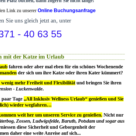
nen Platz buchen, dann zögern Sie nicht lange!
 den Link zu unserer
Online Buchungsanfrage
n Sie uns gleich jetzt an, unter
371 - 40 63 55
 mit der Katze im Urlaub
laub
fahren oder aber mal eben für ein schönes Wochenende
emanden
der sich um ihre Katze oder ihren Kater kümmert?
 wenig mehr Freiheit und Flexibilität
und bringen Sie ihren
ension - Luckenwalde
.
in paar Tage
„All Inklusiv Wellness Urlaub“ genießen und Sie
dlich) wieder wegfahren…
kommen weit her um unseren Service zu genießen.
Nicht nur
üterbog, Zossen, Ludwigsfelde, Baruth, Potsdam und sogar aus
eniessen diese Sicherheit und Geborgenheit der
en daher eine weite Anreise auf sich...