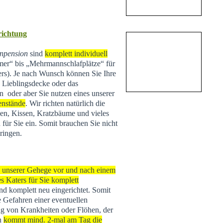
nrichtung
npension
sind
komplett individuell
r“ bis „Mehrmannschlafplätze“ für
ers). Je nach Wunsch können Sie Ihre
e Lieblingsdecke oder das
n oder aber Sie nutzen eines unserer
enstände
. Wir richten natürlich die
n, Kissen, Kratzbäume und vieles
 für Sie ein. Somit brauchen Sie nicht
ringen.
s unserer Gehege vor und nach einem
s Katers für Sie komplett
 und komplett neu eingerichtet. Somit
e Gefahren einer eventuellen
g von Krankheiten oder Flöhen, der
rn
kommt mind. 2-mal am Tag die