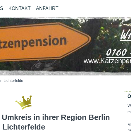
OS
KONTAKT
ANFAHRT
www.Katzenpen
n Lichterfelde
Ö
Wi
mi
Umkreis in ihrer Region Berlin
Lichterfelde
M