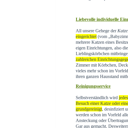
Liebevolle individuelle Ei
All unsere Gehege der
Katze
eingerichtet
(vom „Babyzimme
mehrere Katzen eines Besitz
eigen Einrichtungen, also di
Lieblingskörbchen mitbringe
zahlreichen Einrichtungsgeg
Zimmer mit Körbchen, Decke
vieles mehr schon im Vorfeld
ihren ganzen Hausstand mitb
Reinigungsservice
Selbstverständlich wird
jede
Besuch einer Katze oder eine
grundgereinigt
, desinfiziert
werden schon im Vorfeld all
Ansteckung oder Übertragun
Gar aus gemacht. Desweite