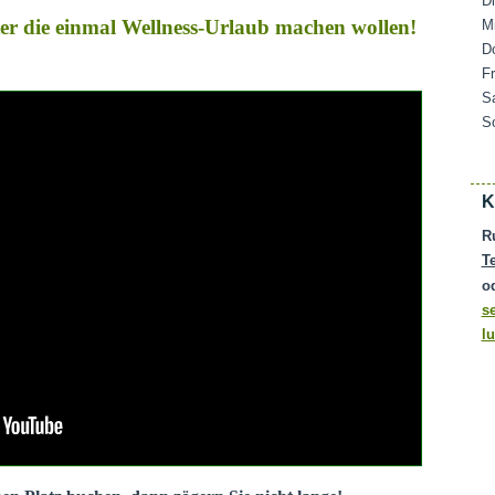
D
ater die einmal Wellness-Urlaub machen wollen!
M
D
F
S
S
K
R
T
o
s
l