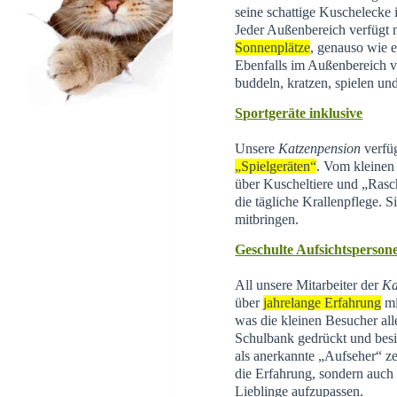
seine schattige Kuschelecke
Jeder Außenbereich verfügt 
Sonnenplätze
, genauso wie e
Ebenfalls im Außenbereich 
buddeln, kratzen, spielen un
Sportgeräte inklusive
Unsere
Katzenpension
verfüg
„Spielgeräten“
. Vom kleinen 
über Kuscheltiere und „Rasc
die tägliche Krallenpflege. 
mitbringen.
Geschulte Aufsichtsperson
All unsere Mitarbeiter der
Ka
über
jahrelange Erfahrung
mi
was die kleinen Besucher all
Schulbank gedrückt und besi
als anerkannte „Aufseher“ zer
die Erfahrung, sondern auch d
Lieblinge aufzupassen.