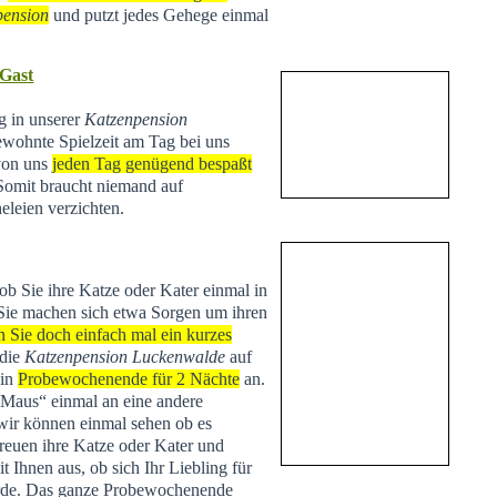
pension
und putzt jedes Gehege einmal
 Gast
ng in unserer
Katzenpension
ewohnte Spielzeit am Tag bei uns
 von uns
jeden Tag genügend bespaßt
 Somit braucht niemand auf
eleien verzichten.
 ob Sie ihre Katze oder Kater einmal in
Sie machen sich etwa Sorgen um ihren
n Sie doch einfach mal ein kurzes
 die
Katzenpension Luckenwalde
auf
ein
Probewochenende für 2 Nächte
an.
 „Maus“ einmal an eine andere
r können einmal sehen ob es
treuen ihre Katze oder Kater und
Ihnen aus, ob sich Ihr Liebling für
de. Das ganze Probewochenende