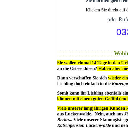
Sie möchten gleich ei
Klicken Sie direkt auf
oder Rufe
03
Wohin
Sie wollen einmal 14 Tage in den Ur
an die Ostsee düsen?
Haben aber ni
Dann verschaffen Sie sich
wieder ein
Liebling doch einfach in die
Katzenp
Somit kann ihr Liebling ebenfalls e
können mit einem guten Gefühl (en
Viele unserer langjährigen Kunden 
aus Luckenwalde...Nein, auch aus
J
Berlin
... Viele unserer Stammgäste g
Katzenpension Luckenwalde
und nehm